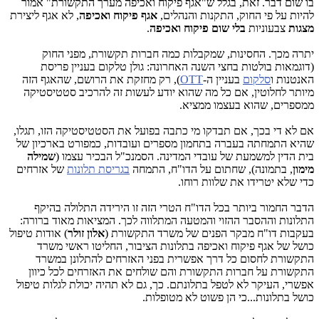
בו שום דבר. זאת, בגלל ש"אגף פיקוח ואכיפה מערך התקשורת" אמור
להיות על פי החוק, התקנות והנהלים,
אגף פיקוח ואכיפה
, לא אגף ליצירת
מצגות
צבעוניות
בלי שום פיקוח ואכיפה
.
יתרה מכך. החסינות, שמקבלות כמה חברות תקשורת, מפני החוק
(דוגמאות בולטות בחצי השנה האחרונה: גולן טלקום בעניין פריסת
האנטנות ו
סלקום
בעניין ה-
OTT
), רק מחזקת את הרושם, שהאגף הזה
מיותר לחלוטין, אם כל מה שהוא יודע לעשות זה להרכיב סטטיסטיקה
ממספרים, שהוא בעצמו ממציא.
אם לא די בכך, אם תבדקו מי כתבה בפועל את הסטטיסטיקה הזו, תגלו,
שהיא התמחתה בעברה בתחמון מספרים ועובדות, כמפורט בארכיון של
בית הדין למשמעת של עובדי המדינה. הסמנכ"ל הבכיר עצמו (
שמילה
מימון
, בתמונה), שחתום על הדו"ח, התמחה
בגריסת תלונות
של אזרחים
כדי שלא יטרידו את שלוות רוחו.
הדבר החמור ביותר בכל הדו"ח הטרי הזה זו הירידה התלולה בהיקף
התלונות וההסבר ההזוי והמטעה המתלווה לכך. המציאות מאוד ברורה:
בעקבות דו"ח מבקר הפנים של משרד התקשורת (
אלון זולר
) אודות טיפול
כושל של אגף פיקוח ואכיפה בתלונות הציבור, החליטו ראשי משרד
התקשורת לחסום כל דרך אפשרית בפני האזרחים להתלונן במשרד
התקשורת על חברות התקשורת והם שולחים את האזרחים לכל כיוון
אפשרי, העיקר לא לטפל בתלונתם. כך, גם לא תהיה יכולת לגלות טיפול
כושל בתלונות...כי הן פשוט לא מטופלות.