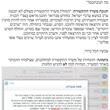
מה תגובתכם?"
תגובת משרד התקשורת
: "הנהלת משרד התקשורת מעולם לא תכננה
ערב בנושא ערביי ישראל. בחודש פברואר תוכנן מראש (עפ"י תכנית
העבודה השנתית), ערב תרבות לעובדים, במסגרתו אמור היה להיות מוקרן
סרט והרצאה מתאימה לתוכנו. הסרט, שנבחר בתחילה, היה "ערבים
רוקדים". מאחר שמספר עובדים הודיעו, שכבר צפו בסרט, הוחלף הסרט
לסרט אחר וכך גם ההרצאה לפניו, והערב התקיים כמתוכנן.
למותר לציין כי כמשרד ממשלתי איננו נוהגים לערוך ערבים בעלי אופי
פוליטי".
עכשיו הכל ברור.
בתמונה
: ההנחיות של משרד התקשורת למתלוננים, שצילמתי ההבוקר
מאתר המשרד, הנחיות למה
לא
להגיש תלונות: