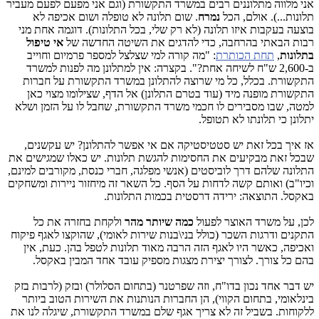
אני מלווה מתלוננים רבים במשרד התקשורת (וגם אני מפעם לפעם מעביר
תלונות...). אולם, הכל
נמרח
. שום תלונה לא טופלה ושום אכיפה לא
בוצעה בעקבות איזו תלונה (לא רק שלי, בכל התלונות). דוגמה אחת מני
רבות הבאתי בהרחבה, כדי להדגים את השיטה החדשה של
אי טיפול
בתלונות
,
תחת הכותרת
: "מה קורה למי שצלצל למספר פרמיום וחוייב
ב-2,600 ש"ח לשיחה אחת?". בקצרה: אין למתלונן מה לפנות למשרד
התקשורת. בכלל, כל מי שרוצה להתלונן במשרד התקשורת על חברות
התקשורת מופנה מיד (עוד בטרם התלונן) אל הדף, שצילומו מצוי כאן
למטה, שבו מסבירים לו חכמי משרד התקשורת, שחבל לו על הזמן ושלא
יתלונן כי תלונתו לא תטופל.
אז איך בכל זאת יש סטטיסטיקה אם אי אפשר להתלונן? יש עקשנים,
שבכל זאת מבקיעים את החסימות להגשת תלונות. יש כאלו שמגישים את
התלונה שלהם דרך לוביסטים (אנשי מפלגה, חברי כנסת, מקורבים למינם,
וכיו"ב) ואותם קשה לדחות על הסף. כל השאר זה מיחזור ניירות ומשחקים
באקסל. התוצאה: ירידה דרסטית בכמות התלונות.
לכן, על משרד האוצר לפעול
כמה שיותר מהר
ולקחת בחזרה את כל
התקנים ודרגות השכר (כולל בני\בנות שירות לאומי), שהוקצו לאגף פיקוח
ואכיפה, כאשר היו לאגף הזה הרבה מאוד תלונות לטפל בהן. כעת, אין
בהם כל צורך. לצורך יצירת מצגות מספיק עובד אחד המבין באקסל.
יש דבר אחד נכון בדו"ח, וזה שפרטנר (בתחום הסלולר) ובזק (לרבות בזק
בינלאומי, בתחום הקווי), הן החברות הנותנות את השירות הטוב ביותר
ללקוחות. בשביל זה לא צריך אגף שלם במשרד התקשורת, שיגלה לנו את