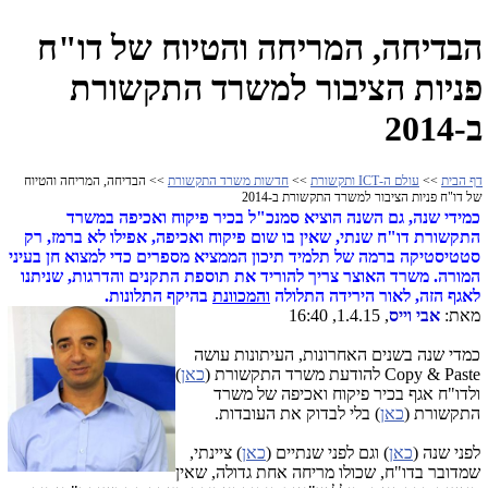
הבדיחה, המריחה והטיוח של דו"ח
פניות הציבור למשרד התקשורת
ב-2014
דף הבית
>>
עולם ה-ICT ותקשורת
>>
חדשות משרד התקשורת
>> הבדיחה, המריחה והטיוח
של דו"ח פניות הציבור למשרד התקשורת ב-2014
כמידי שנה, גם השנה הוציא סמנכ"ל בכיר פיקוח ואכיפה במשרד
התקשורת דו"ח שנתי, שאין בו שום פיקוח ואכיפה, אפילו לא ברמז, רק
סטטיסטיקה ברמה של תלמיד תיכון הממציא מספרים כדי למצוא חן בעיני
המורה. משרד האוצר צריך להוריד את תוספת התקנים והדרגות, שניתנו
לאגף הזה, לאור הירידה התלולה
והמכוונת
בהיקף התלונות.
מאת:
אבי וייס
, 1.4.15, 16:40
כמדי שנה בשנים האחרונות, העיתונות עושה
Copy & Paste להודעת משרד התקשורת (
כאן
)
ולדו"ח אגף בכיר פיקוח ואכיפה של משרד
התקשורת (
כאן
) בלי לבדוק את העובדות.
לפני שנה (
כאן
) וגם לפני שנתיים (
כאן
) ציינתי,
שמדובר בדו"ח, שכולו מריחה אחת גדולה, שאין