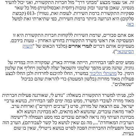
זה. אני עצמי מבצע "מבחני דרך" מול חברות התקשורת, ואני יכול להעיד
מנסיוני, שאכן פרטנר ובזק טובות (יחסית ואבסולוטית) מול כל שאר
ספקיות התקשורת ברמת השירות. לעומת זאת, נטוויז'ן -013 (קבוצת
סלקום) היא הגרועה ביותר ברמת השירות, כפי שתיארתי זאת למשל
כאן
.
אם אתם סבורים, שרמת השירות ללקוחות חברות התקשורת היא זו
המעסיקה את ראשי משרד התקשורת בחודש האחרון - טעות בידכם.
מעסיקים אותם דברים
לגמרי אחרים
(מלבד הכאוס של "
השוק
הסיטונאי
").
ממש ימים לפני הבחירות, הייתה אווירה בארץ, שמקורה היה במדיה על
גווניה, שהנה מגיע מהפך שלטוני והשמאל יעלה לשלטון ויחליף את שלטון
הימין. כל
מושתלי הליכוד
במשרד, החלו להיכנס לחרדות ולכן החלו לבצע
פעולות מאוד מוזרות (בלשון המעטה) כדי להראות שהם כביכול
"שמאלנים".
לכן, פניתי למשרד התקשורת בשאלה: "נודע לי, שאורגנה פעילות חברתית
מאוד מוזרה לעובדי המשרד, ממש כמה ימים לפני הבחירות, בנושא ערביי
ישראל, עם הרצאה של מזרחן, סרט ("ערבים רוקדים") וארוחת ערב.
לאור מחאת עובדים, שהנושא לא מתאים, לא מבחינת הנושא ולא
מבחינת העיתוי (זה נראה לאותם עובדים כמו מסע תעמולה ל"רשימה
הערבית המאוחדת"..., מה גם שאין לנושא כל קשר לעבודתם), הערב הזה
בוטל והפעילות החברתית הפכה לסרט בנושא נייטרלי, שאין בו שום
בעיות.