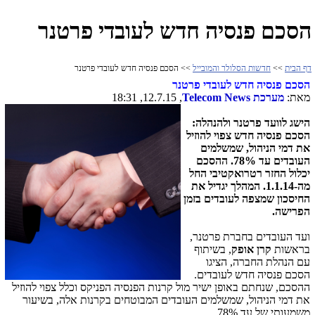
הסכם פנסיה חדש לעובדי פרטנר
דף הבית
>>
חדשות הסלולר והמובייל
>> הסכם פנסיה חדש לעובדי פרטנר
הסכם פנסיה חדש לעובדי פרטנר
מאת:
מערכת
Telecom News
, 12.7.15, 18:31
הישג לוועד פרטנר ולהנהלה:
הסכם פנסיה חדש צפוי להוזיל
את דמי הניהול, שמשלמים
העובדים עד 78%.
ההסכם
יכלול החזר רטרואקטיבי החל
מה-1.1.14.
המהלך יגדיל את
החיסכון שמצפה לעובדים בזמן
הפרישה.
ועד העובדים בחברת פרטנר,
בראשות
קרן אופק
, בשיתוף
עם הנהלת החברה, הציגו
הסכם פנסיה חדש לעובדים.
ההסכם, שנחתם באופן ישיר מול קרנות הפנסיה הפניקס וכלל צפוי להוזיל
את דמי הניהול, שמשלמים העובדים המבוטחים בקרנות אלה, בשיעור
משמעותי של עד 78%.