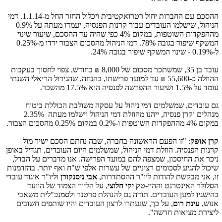
ההסכם עם החברות יחול רטרואקטיבית ויכלול החזר החל מ-1.1.14. דמי
הניהול, שישלמו העובדים עבור קרנות הפנסיה, יעמדו מעתה על 0.9%
מההפקדות השוטפות, במקום 4% כפי שהיה עד ההסכם, שיעור שינוי
המשקף שיפור בגובה 78%. דמי הניהול מהסכום הצבור ירדו מ-0.25%
ל-0.19% - שינוי המשקף שיפור בגובה 24%.
עובד בן 35, שמשתכר מסכום של 8,000 ₪ בחודש, צפוי לחסוך בעקבות
ההוזלה כ-55,600 ₪ עד למועד פרישתו, בהנחה, שהגידול הריאלי השנתי
עומד על 1.5% ושיעור ההפרשה לפנסיה הוא 17.5% מהשכר.
גם עובדים, שמשלמים דמי ניהול על עסקה משולבת הכוללת ביטוח
מנהלים וקרן פנסיה, ייהנו מהוזלת דמי הניהול וישלמו מעתה 2.35%
במקום 4% מההפקדות השוטפות ו-0.2% במקום 0.25% מהסכום הצבור.
קרן אופק
: "זו הפעם הראשונה בחברה, שבה נחתם הסכם ישיר מול
קרנות הפנסיה. הוזלת דמי הניהול, שמשלמים היום העובדים, תגדיל באופן
ניכר את החיסכון, שמצפה להם במועד הפרישה. אנו מדברים על הבדל,
שיכול להגיע לסכומים רציניים של עשרות אלפי ש"ח ואף יותר. בהזדמנות
זו, אני מבקשת להודות ליו"ר ההסתדרות,
אבי ניסנקורן
וליו"ר איגוד עובדי
הסלולר האינטרנט וההיי-טק
יקי חלוצי
, על הליווי הצמוד של הוועד
בהישגיו למען העובדים. תודה גם להנהלת פרטנר ולסמנכ"לית משאבי
אנוש,
עינת רום
, על כך, שנעתרו לרצון העובדים והיו שותפים חשובים
ליצירת מציאות חדשה".