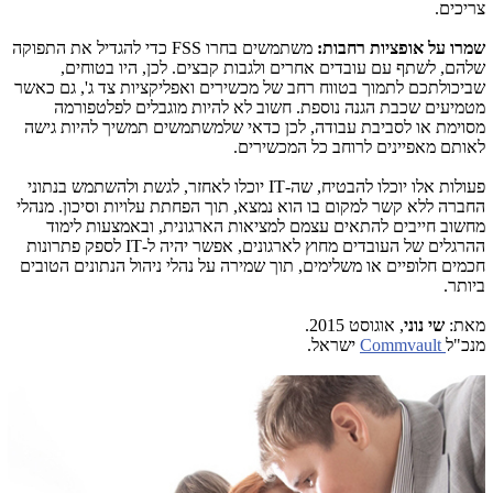
צריכים.
שמרו על אופציות רחבות:
משתמשים בחרו
FSS
כדי להגדיל את התפוקה
שלהם, לשתף עם עובדים אחרים ולגבות קבצים. לכן, היו בטוחים,
שביכולתכם לתמוך בטווח רחב של מכשירים ואפליקציות צד ג', גם כאשר
מטמיעים שכבת הגנה נוספת. חשוב לא להיות מוגבלים לפלטפורמה
מסוימת או לסביבת עבודה, לכן כדאי שלמשתמשים תמשיך להיות גישה
לאותם מאפיינים לרוחב כל המכשירים.
פעולות אלו יוכלו להבטיח, שה-
IT
יוכלו לאחזר, לגשת ולהשתמש בנתוני
החברה ללא קשר למקום בו הוא נמצא, תוך הפחתת עלויות וסיכון. מנהלי
מחשוב חייבים להתאים עצמם למציאות הארגונית, ובאמצעות לימוד
ההרגלים של העובדים מחוץ לארגונים, אפשר יהיה ל-
IT
לספק פתרונות
חכמים חלופיים או משלימים, תוך שמירה על נהלי ניהול הנתונים הטובים
ביותר.
מאת:
שי נוני
, אוגוסט 2015.
מנכ"ל
Commvault
ישראל.