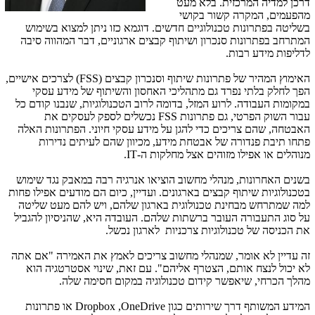
דרכן למדיה המרכזית. בלא מעט
מהפעמים, המקרה קשור בקושי
בשליטה בפתרונות טכנולוגיים חדשים. דוגמא כזו ניתן למצוא בשימוש
המתרחב בפתרונות סנכרון ושיתוף קבצים ארגוניים, דבר המהווה סיבה
לדליפות מידע רבות.
האימוץ המהיר של פתרונות שיתוף וסנכרון קבצים (
FSS
) לצרכים אישיים,
הפך לחלק בלתי נפרד גם מתהליכי האחסון והשיתוף של מידע עסקי
במקומות העבודה. לרוע המזל, בדומה לרוב הטכנולוגיות, שנבנו קודם כל
עבור השוק הפרטי, גם פתרונות
FSS
נכשלים לספק לעסקים את
האבטחה, שהם צריכים כדי להגן על מידע עסקי חיוני. הפתרונות האלה
פתחו תיבת פנדורה של אבטחת מידע, מכיוון שהם לעיתים נדירות
מנוהלים או אפילו מזוהים אצל מחלקות ה-
IT
.
בשנים האחרונות, מנהלי מחשוב הוציאו אנרגיה רבה במאבק נגד שימוש
בטכנולוגיות שיתוף קבצים בארגונים. ועדיין, כיום הם מודעים אפילו פחות
למה שמתרחש מבחינת טכנולוגית בארגון שלהם, ויש להם מעט שליטה
על סוג התעבורה העובר ברשתות שלהם. העובדה היא, שהניסיון להגביל
את הכניסה של טכנולוגיות צרכניות לארגון נכשל.
זה עדיין לא אומר, שמנהלי מחשוב צריכים לאמץ את האמירה "אם אתה
לא יכול לנצח אותם, הצטרף אליהם". עם זאת, שינוי אסטרטגיה הוא
מהלך הכרחי, שיאפשר קידום טכנולוגיה במקום חסימה שלה.
המידע המשותף דרך שירותים כגון
OneDrive
,
Dropbox
או פתרונות