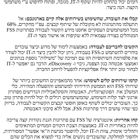
דומים יכול בהחלט להיות שקוף ל-
IT
, מגובה, ופתוח לחיפוש ע"י משתמשי
הקצה. הנה כיצד:
קבלו את העובדה, שהשימוש בשירותים אלה קיים בארגונכם:
אל
תתעלמו מהתנהגות לא מקובלת של שיתוף קבצים. עפ"י מחקרים, 68%
מכל המשתמשים העסקיים אחסנו מידע הקשור לעבודה בפתרונות
FSS
המנוהלים בצורה עצמאית ללא שקיפות או אישור מצד ה-
IT
.
הקשיבו לחבריכם לעבודה:
באמצעות לימוד של מדוע וכיצד עובדים
בוחרים להשתמש ב-
FSS
בעבודה, ניתן יכול להבין כיצד ה-
IT
יכול לעודד
את פלפורמת השיתופיות הזו עם תמיכה של "משילות" נוספת בנתונים
ואמצעי אבטחה כגון הצפנה, גיבוי ו-
eDiscovery
. הדבר גם יאפשר ל-
IT
לבחור טוב יותר אילו אפליקציות להפעיל לרוחב החברה.
קדמו שירותים קלים לשימוש:
אחד מהמאפיינים החשובים ביותר של
שירותי
FSS
הוא הממשק הידידותי למשתמש וההפעלה המהירה. כלי
המשלב את הפונקציונליות, האבטחה והסקלאביליות הנדרשים מפתרון
ארגוני לצד קלות השימוש, שהמשתמשים רגילים לו יכול להיות פתרון טוב.
כך, העובדים יכולים לשתף באופן חופשי קבצים הקשורים לעבודה, בדיוק
כפי שהיו עושים דרך פתרונות
FSS
, אבל ללא סיכוני האבטחה.
קחו אחריות:
אינטגרציה של
FSS
עם פתרונות הגנת נקודות קצה צריכה
להיות באחריות ה-
IT
. באמצעות הצבת הקווים המנחים המתאימים
ותהליכי אימות, צוות ה-
IT
יוכל, להיפטר מגישת ה"אי אפשר" המסורתית,
ולהפוך למחלקה, שהעובדים ניגשים אליה כדי למצוא את הכלים שהם