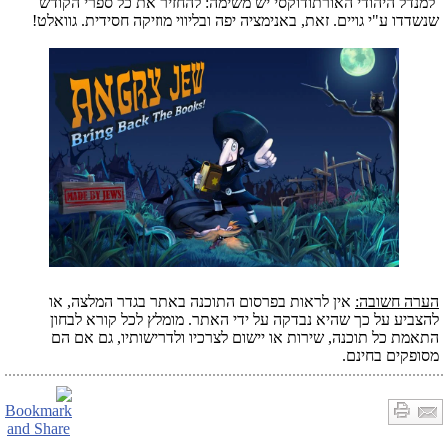
למנדל היהודי האורתודוקסי יש משימה: להחזיר את כל ספרי הקודש
שנשדדו ע"י גויים. זאת, באנימציה יפה ובליווי מוזיקה חסידית. גוואלט!
הערה חשובה:
אין לראות בפרסום התוכנה באתר בגדר המלצה, או
להצביע על כך שהיא נבדקה על ידי האתר. מומלץ לכל קורא לבחון
התאמת כל תוכנה, שירות או יישום לצרכיו ולדרישותיו, גם אם הם
מסופקים בחינם.