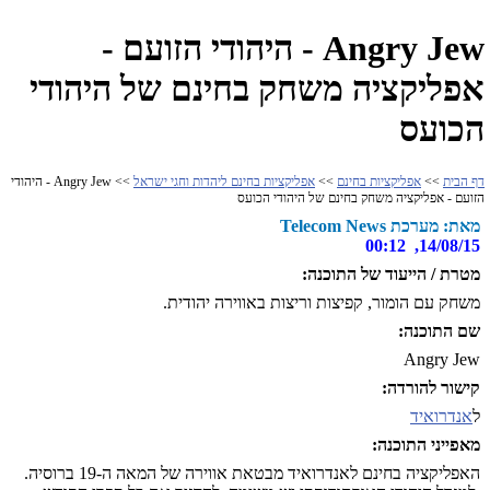
Angry Jew - היהודי הזועם -
אפליקציה משחק בחינם של היהודי
הכועס
דף הבית
>>
אפליקציות בחינם
>>
אפליקציות בחינם ליהדות וחגי ישראל
>> Angry Jew - היהודי
הזועם - אפליקציה משחק בחינם של היהודי הכועס
מאת: מערכת Telecom News
14/08/15, 00:12
מטרת / הייעוד של התוכנה:
משחק עם הומור, קפיצות וריצות באווירה יהודית.
שם התוכנה:
Angry Jew
קישור להורדה:
ל
אנדרואיד
מאפייני התוכנה:
האפליקציה בחינם לאנדרואיד מבטאת אווירה של המאה ה-19 ברוסיה.