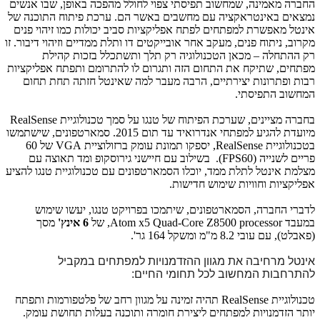
החברה מאמינה, שמחשוב תפיסתי צפוי לחולל מהפכה באופן, שבו אנשים
נמצאים באינטראקציה עם מחשבים באשר הם. ערכת פיתוח התוכנה של
אינטל מאפשרת למפתחים לפתח אפליקציות סביב יכולות כמו זיהוי פנים
מקרוב, ניתוח פנים, מעקב אחר אובייקטים דו ותלת ממדיים וזיהוי דיבור. זו
רק ההתחלה – מכאן הטכנולוגיה רק תלך ותשתכלל בזכות קהילת
מפתחים, שתיקח את התחום הזה ותגרום לו להתרומם ותפתח אפליקציות
רבות ופתרונות יצירתיים, הרבה מעבר למה שאינטל חזתה תחת תחום
המחשוב התפיסתי.
בחברה מציינים, שערכת הפיתוח של טנגו על סמך טכנולוגיית
RealSense
מיועדת להגיע למפתחי אנדרואיד עד תום 2015. סמארטפונים, שישתמשו
בטכנולוגיית
RealSense
, יספקו תמונת עומק ברזולוציית
VGA
של 60
פריים לשנייה (60
FPS
). בשילוב עם חיישני גירוסקופ ומד תאוצה עם
מצלמת אינטל לתלת ממד, יוכלו הסמארטפונים עם טכנולוגיית טנגו להציע
אפליקציות וחוויות שימוש חדישות.
לדברי החברה, הסמארטפונים, שיתמכו בפרויקט טנגו, יעשו שימוש
במעבד
Atom x5 Quad-Core Z8500 processor
, של
6 אינץ'
מסך
(פאבלט), עם עובי 8.2 מ"מ ומשקל 164 גר'.
אינטל מרחיבה את מגוון ההזדמנויות למפתחים במקביל
להתרחבות המחשוב לכל תחומי החיים:
טכנולוגיית
RealSense
תהיה זמינה על מגוון רחב של פלטפורמות ותפתח
יותר הזדמנויות למפתחים ליצירת חומרה ותוכנה בעלות תחושת עומק.