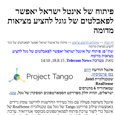
פיתוח של אינטל ישראל יאפשר
לפאבלטים של גוגל להציע מציאות
מדומה
דף הבית
>>
פיתוחים חדשים וצ'יפים
>> פיתוח של אינטל ישראל יאפשר לפאבלטים של גוגל
להציע מציאות מדומה
שת"פ: פיתוח של אינטל ישראל יאפשר לפאבלטים של גוגל להציע
מציאות מדומה
מאת
:
מערכת
Telecom News
, 18.8.15, 14:10
אינטל הודיעה
היום
בסן פרנסיסקו,
שטכנולוגיית
,Intel
RealSense
שמאחוריה 6 מהנדסים
ישראלים, תהיה חלק מפרויקט הסמארטפונים המסקרן של גוגל,
טנגו
.
אינטל משתפת פעולה עם גוגל בעידוד החדשנות לחיישני עומק ניידים
באמצעות שילוב פרויקט
Tango
של גוגל עם טכנולוגיית
RealSense
של
אינטל כדי ליצור ערכת פיתוח לסמארטפונים מבוססי אנדרואיד. ערכת