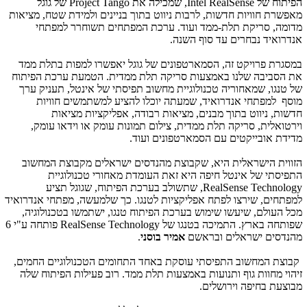
הפיתוח של
Intel RealSense
, שמכילה את
Project Tango
של גוגל
מאפשרת חוויות חדשות, לרבות ניווט בתוך בניינים ולמידת שטח, מציאות
מדומה, סריקת תלת-ממד ועוד. ערכת המפתחים תשוחרר למפתחי
אנדרואיד נבחרים עד סוף השנה.
במסגרת פרויקט זה, הסמארטפונים של גוגל יאפשרו למפות בתלת ממד
את הסביבה שלנו באמצעות סריקה תלת ממדית. הטמעת ערכת הפיתוח
של טנגו, שמאחוריה טכנולוגיית מחשוב תפיסתי של אינטל, תעניק ערך
מוסף למפתחי אנדרואיד, שמעתה יוכלו להציע למשתמשים חוויות
חדשות, ניווט בתוך מבנים, מציאות רבודה, אפליקציות מציאות
וירטואלית, סריקה תלת ממדית, צילום תמונות עומק או וידאו עומק,
מדידת אובייקטים עם הסמארטפונים ועוד.
הזווית הישראלית היא, שקבוצת מהנדסים ישראלים מקבוצת המחשוב
התפיסתי של אינטל חיפה היא זאת העומדת מאחורי טכנולוגיית
RealSense Technology
, שתשולב בערכת הפיתוח, שגוגל תציע
למפתחים, שירצו לפתח אפליקציות לטנגו. כך שלמעשה, מפתחי אנדרואיד
מכל העולם, שיעשו שימוש בערכת הפיתוח טנגו, ישתמשו בטכנולוגיה,
שפותחה בארץ. התמיכה בטנגו של
RealSense Technology
פותחה ע"י 6
מהנדסים ישראלים ובראשם
אמיר בוסני
.
קבוצת המחשוב התפיסתי עוסקת באחד התחומים הטכנולוגיים החמים,
זיהוי מחוות גוף ותנועות באמצעות תלת ממד. רוב פעילות הפיתוח שלה
מבוצעת בחיפה וירושלים.