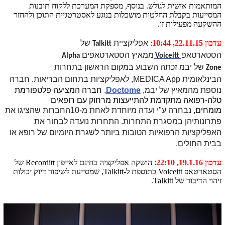
המותאמות אישית לגולש. בנוסף, מספקת המערכת ללקוח תובנות
המסייעות בקבלת החלטות מושכלות בנוגע לאסטרטגיית התוכן ולהחזר
ההשקעה מפעילות זו.
עדכון 22.11.15, 10:44
:
אפליקציית
של
Talkitt
הסטארטאפ
ממאיץ הסטארטאפים
Alpha
Voiceitt
של
יבמ זכתה השבוע במקום הראשון בתחרות
Zone
הבינלאומית
MEDICA App
, לאפליקציות בתחום הבריאות. חברה
נוספת מהמאיץ של יבמ,
Doctome
,
חברה המציעה פלטפורמת
טלה-רפואה מתקדמת להתייעצות מרחוק עם רופאים
מומחים,
נבחרה ע"י ועדה מיוחדת לאחת מ-10החברות שהציגו את
פתרונותיהן במסגרת התחרות. התחרות נועדה לבחור את
האפליקציות הרפואיות הטובות ביותר לשגרת היומיום של רופא או
בבית החולים.
עדכון 19.1.16, 22:10
: הושקה אפליקציה בחינם לאייפון Recorditt של
הסטארטאפ Voiceitt כתוספת ל-Talkitt, שמסייעת לשיפור דיוק יכולות
זיהוי הדיבור של Talkitt.