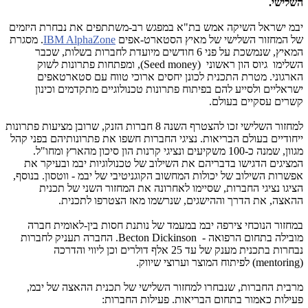
השלישי.
יבמ ישראל השיקה אמש בת"א במפגש רב-משתתפים את נבחרת היזמים
של המחזור השלישי של מאיץ הסטארט-אפים
IBM AlphaZone
. מסגרת
המאיץ, שנמשכת על פני 6 חודשים מיועדת לחברות בשלות, שכבר
השלימו גיוס הון ראשוני
(Seed money)
, ומפתחות פתרונות לשוק
הארגוני. מטרת התכנית לכונן יחסים ארוכי טווח עם סטארטאפים
ישראליים ולסייע להם בפיתוח פתרונות טכנולוגיים מתקדמים וכינון
קשרים עסקיים בעולם.
למחזור השלישי זכו להצטרף השנה 8 חברות הזנק, שרובן מציעות פתרונות
ייחודיים בעולם הבריאות. נציגי החברות חשפו את פתרונותיהם בפני קהל
מגוון, שמנה כ-100 משקיעים ונציגי קרנות הון סיכון מהארץ ומחו"ל.
המציגים הדגישו בדבריהם את השילוב של טכנולוגיות יבמ ובעיקר את
אפשרות השילוב של יכולות המחשוב הקוגניטיבי של יבמ - ווטסון. בנוסף,
הציגו נציגי החברות, שסיימו לאחרונה את המחזור השני של תכנית
ההאצה, את הדרך וההישגים, שנרשמו מאז הצטרפו לתכנית.
במחזור הנוכחי צירפה יבמ במעמד של נותנת חסות בין-לאומית חברה
מובילה בתחום הרפואה -
Becton Dickinson
. החברה תעניק לחברות
נבחרות בתכנית מענק של עד 25 אלף דולרים וכן ליווי והדרכה
(
mentoring
) לפיתוח המוצר וערוצי שיווק.
מרבית החברות, שנבחרו למחזור השלישי של תכנית ההאצה של יבמ,
פעילות כאמור בתחום הבריאות. פעילות החברות: