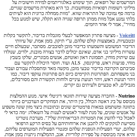
המרשמים של רופאים, תוך שימוש באלגוריתמים למידה חישובית על
מיליוני רשומות רפואיות ממוחשבות. כך היא מאתרת מרשמים שגויים,
ברמה סף נמוכה של התראות שווא. "מוות ממחלה כרונית הוא לעיתים
בלתי נמנע אבל מוות ממתן תרופה שגויה הוא תקלה, שיש למנוע בכל
מחיר", אמר לי אחד היזמים.
Voiceitt
- מציעה פתרון המאפשר לבעלי מוגבלות בדיבור, לתקשר בקלות
ובטבעיות, באמצעות קולם שלהם, ע"י תיקון, בזמן אמת, של עיוותי
הדיבור המשובש והשמעתו כדיבור מובן לסובבים. מסתבר, שבעולם חיים
עשרות מיליוני בני אדם, שאינם יכולים לדבר בצורה מובנת, ילדים, שנולדו
עם שיתוק מוחין, תסמונת דאון ואוטיזם, אנשים מבוגרים, שלקו בשבץ
מוחי, פגיעות ראש, פרקינסון,
ALS
ועוד. חוסר היכולת לתקשר עם
סביבתם הקרובה בדיבור טבעי מובן, מקשה מאד ומתסכלת עבורם ועבור
בני משפחתם. הפתרונות הקיימים כיום הם פתרונות עוקפי דיבור, כמו
זיהוי תנועת ראש, זיהוי תנועת עיניים ולוחות תקשורת והם מסורבלים,
מגבילים, לא טבעיים ולעיתים גם יקרים.
Nutrino
- החברה מציעה שירות תזונאי דיגיטלי אישי. מנוע ההמלצות
מבוסס על ביג דאטה הכולל, בין היתר, את המחקרים העדכניים ביותר
בתזונה ומשתמש במאות פרמטרים שונים ובתובנות כיצד מזון שונה משפיע
על אנשים שונים, על מנת לעזור לאנשים לענות על השאלה: ״מה כדאי לי
לאכול כדי להשיג את המטרות הבריאותיות שלי?". מערכת נוטרינו
מסייעת לנזקקים לה לתכנן את ארוחותיהם על בסיס הרקע הרפואי
שלהם, יעדי הפעילות הגופנית שלהם ומנטרי הפעילות המועדפים עליהם,
והיא אינה מבוססת על ספירת קלוריות. אגב, ההמלצות ניתנות בזמן אמת.