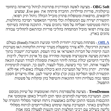
OBG Soft
- מציעה לאשה המודרנית פתרונות לניהול בריאותה בתחומי
גניקולוגיה, פוריות ומיילדות. החברה פיתחה את
Eve pro
, שמציע
לרופאים, מרפאות ומטופלות פתרון מובייל הכולל: ניהול תיק רפואי,
תקשורת ישירה עם המטופלות וכלי מחקרי המאפשר תמיכה בהחלטות,
ניתוח סטטיסטי ואנליזה על מסד נתונים עשיר. התוכנה פותחה בשיתוף
עם צוות רפואי מוביל המתמחה בהליכי פוריות ובהתאם לתהליכי עבודה
נהוגים בארץ.
OffLA
- מפתחת מערכת ייחודית לזיהוי ומניעת הונאות (
fraud
) בעולם
הארנק הדיגיטלי, ללא צורך בהפעלת מערך שירות הלקוחות ו/או מערכות
הגנה קיימות של חברות האשראי או בתי העסק. המערכת 'יושבת' בתוך
הארנק מציעה אינטגרציה פשוטה ומהירה עם כל ארנק דיגיטלי, לרבות
(לדברי היזמים) יכולת גבוהה לזיהוי הונאות ומסוגלת לבודד תנועת הונאה
ולעצור אותה, תוך כדי ביצועה, מבלי לעצור, לשם כך, תנועות לגיטימיות
אחרות. יתרון גדול של המערכת הוא ביכולת פעולה באופ-ליין אף ללא
תקשורת לגופי הסליקה (בנק וכו') ובלא קישור לענן. אלה מייצרים חסכון
כספי גבוה בעלויות זיהוי ההונאות והטיפול בהן ומקלות על פשטות
התפעול.
TrenDemon
- מציעה פלטפורמת ניתוח ואוטומציה של שיווק מבוסס
תוכן. המערכת מסייעת למותגים וגופי תוכן להגדיל באופן אוטומטי את
ההכנסות מנכסי התוכן שלהם באמצעות ניתוח ושיפור מסלולי ההמרה של
הגולשים באתר. המערכת עושה שימוש באלגוריתמים לניתוח מסלולי
גלישה בשילוב עם רכיבי המלצות תוכן והנעות לפעולה בזמן אמת