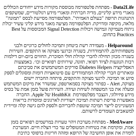
Data2Life
- מפתחת פלטפורמה מבוססת מקורות מידע ייחודים הכוללים
מאגרי מידע קליניים, מדיה חברתית ומאגרי מידע רגולטוריים, שמשקפים
התנהגות תרופה "בעולם האמיתי". הפלטפורמה מסייעת לבסס "תמונה"
מלאה, מקיפה ומדויקת. הפלטפורמה מציעה מאגר מידע קליני עשיר יכולת
ניתוח מעמיקה וגמישה ויכולות
Signal Detection
המבוססות על
Best
Practices
בתחום.
Helparound
- מעמידה רשת ביטחון ותמיכה לחולים כרוניים ולבני
משפחותיהם, להתמודדות, בשגרה וברגעי מצוקה או התקפים. השירות
בשגרה מכוון תחילה לחברי קהילת חולי הסוכרת, החווים ביום-יום דילמות
רבות הנוגעות לציוד רפואי, תזונה, שירותים רפואיים וכו׳. באמצעות
האפליקציה
Diabetes Helpers
סורקים המשתמשים את סביבתם
ומאתרים חברי קהילה המתמודדים עם סיטואציות דומות ומסוגלים לספק
סיוע או תמיכה. לרגעי מצוקה והתקפים, פיתחה החברה יישום
מצוקה,
Alert
- כפתור מצוקה בסמארטפון, שמשדר את מיקום המשתמש
ומעלה את בני המשפחה לשיחת ועידה. השירות פועל בזמן אמת על בסיס
מידע פיזיולוגי, הנצבר מפלטפורמת
HealthKit
של
Apple
. החברה
מאפשרת פריסת רשתות תמיכה ייעודיות לארגונים ומוסדות בריאות
המעוניינים לייצר תמיכה שוטפת לחבריהם ולספק להם גישה קלה ומיידית
למשאבים העומדים לרשותם.
MedAware
- מפתחת מערכת זיהוי טעויות במרשמים רפואיים בזמן
אמת, ומקדמת את בטיחות המטופלים עד כדי הצלת חיים. המערכת
לומדת את אופן החשיבה של הרופא ומזהה חריגות בדפוסי כתיבת