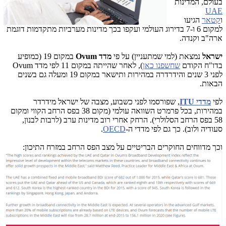
בעולם, המדינות
UAE
ו
קטאר
הגיעו
למקום 6 ו-7 בדירוג העולמי ועקפו בכך מדינות מערביות מתקדמות דוגמת
ארה"ב וקנדה.
ישראל
נמצאת (למי שמתעניין) על פי
מדד Ovum
במקום 19 (כמופיע
בדו"ח הקודם
שחשפנו כאן
), לאחר שהייתה במקום 11 לפי מדד Ovum
לפני 3 שנים והידרדרה במהירות ותישאר במקום 19 ומעלה גם בשנים
הבאות.
לפי
מדדי ITU
, שפורסמו לפני כשבוע, מצבה של ישראל מידרדר
במהירות, בכל פרמרט השוואה עולמי (מקום 38 בפס הרחב הקווי ומקום
58 בפס הרחב הסלולרי). הרחק אחרי רוב מדינות ערב (לרבות לבנון,
סעודיה ולוב). כך גם לפי מדדי
ה-
OECD
.
וכך מדווחים החוקרים הבריטיים על מצב הפס הרחב במזרח התיכון: