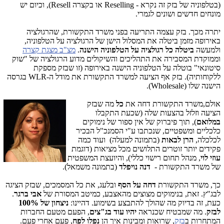
(בטלפוניה של בזק זה נקרא - Reselling או בקצרה Resell), וכיום יש
מונחים חדשים ושונים לגמרי.
יתרה מכך. בזק עצמה התריעה בפני משרד התקשורת, שהרגולציה
באירופה מזמן ביטלה את המסלול הישן של הרגולציה על הטלפוניה,
ולמעשה
ביטלה כל רגולציה על הטלפוניה הישנה
.
מצ"ב מצגת קצרה
וממוקדת המסבירה את התהליכים והשיקולים מדוע הרגולציה של "שוק
סיטונאי" בוטלה על הטלפוניה הישנה באירופה (זו שבזק מספקת
ללקוחותיה). בזק אף הציעה למשרד התקשורת את מודל ה-WLR בגרסה
הישנה שלו (Wholesale).
אולם,משרד התקשור
ת דחה את
כל
מה שבזק
הציעה וזלזל בהצעות שלה (שכעת התקבלו
במלואם
), תוך פיברוק של אין ספור של נימוקים
כלכליים ומשפטיים, שנכתבו ע"י הסמנכ"ל הבכיר
לכלכלה,
הרן לבאות
(בתמונה למעלה) ועוד כמה
פקידים יותר זוטרים התלושים מכל מציאות (דוגמת
עוזי לוי
, מנהל תחום רישוי כללי), והיועצת המשפטית
של משרד התקשורת -
דנה נויפלד
(בתמונה משמאל).
כך,
משרד התקשורת
דחה על הסף
ובלעג, את כל המסמכים, שבזק הציגה
לבג"ץ. זאת, בנימוקים מצוצים מהאצבע, כמיטב המסורת של
אבי ברגר
.
כעת, זה בדיוק מה שהולך להתבצע בשימוע. דהיינו:
ניצחון של 100%
לבזק
. מה שמבטיח שכנראה
יהיו עוד בג"צים
, הפעם מטעם החברות
המתחרות ב
בזק
, שרואות ומבינות איך הן
נפלו לפח
, פעם אחרי פעם.