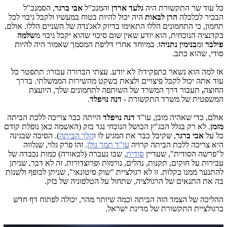
כל עוד שר התקשורת היה
גלעד ארדן
והמנכ"ל
אבי ברגר
, הסמנכ"ל
הבכיר לכלכלה
הרן לבאות
היה יכול להיות בטוח במעשיו ולקבל גיבוי לכל
תחמון, כי התחמונים הללו התאימו בדיוק לאג'נדה של השניים הללו. אולם,
בקדנציה הנוכחית, הוא יודע שאין שום סיכוי שהוא יקבל גיבוי מ
שלמה
פילבר
ומ
בנימין נתניהו
. במיוחד אחרי דליפת המסמך שאמור היה להיות
סודי, שהוא כתב.
אז למה הוא נשאר בתפקידו? לא יודע. עצתי הברורה עבורו: תתפטר כל
עוד אתה יכול לקבל פיצויים ולצאת בשקט מהשירות הממשלתי. בדרך
החוצה
,
תעבור דרך המשרד של השותפה לתחמונים שלך, היועצת
המשפטית של משרד התקשורת -
דנה נויפלד
.
אולם, כדי שאהיה מובן, עו"ד
דנה נויפלד
הייתה כבר צריכה ללכת הביתה
מזמן
. לא רק בגלל הבג"ץ הכושל הנוכחי נגד בזק (האשמה כאן נופלת קודם
כל על
אבי ברגר
, שקיבל כבר את המגיע לו ו
הלך הביתה
). הסיבה שבגינה
היא צריכה ללכת הביתה קרויה
עו"ד תמר גולן
. זהו פרק גלוי, שנלווה
ל"פרשה הסודית", שעדיין
סודית
, שבו נעברה (לכאורה) כמות נכבדה של
עבירות על חוקים, תקנות, נהלים, נורמות ופרוצדורות. זה לא דבר, שניתן
להתנער ממנו בקלות. זו לא רגולציית "שוק סיטונאי", שניתן לכופף ולשנות
בה את התנאים של הרגולציה, שתחול על הטלפוניה של בזק.
ההליכה של הצמד הזה הביתה וכמה שיותר מהר, יכולה לפתוח דף חדש
ברגולציית התקשורת של מדינת ישראל.