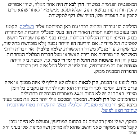
המשפטית הפנימית במשרד.
הרן לבאות
היה אחד מאלה, שהיו אמורים
להכין חוות דעת בנושא. הנה, הפלא ופלא, ממש מייד לאחר שהוא סיים
להכין את העמדה שלו, הנייר שלו דלף לתקשורת.
הדליפה הזו עוררה מהומה רבתי וגם כאן התייחסנו אליה
בשלילה
. הקטע
הכי עצוב בהדלפה חסרת האחריות הזו: בעלי ומנכ"לי החברות המתחרות
בבזק, דהיינו: חברות הסלולר הגדולות, עמדו בפני "שוקת שבורה" וחשש
לפשיטת רגל מיידית. אם הידיעה הזו הייתה נכונה (ולא מוכחשת בתקיפות,
כפי שקרה, ע"י מנכ"ל משרד התקשורת,
שלמה פילבר
), אזי חברות דירוגי
האשראי היו מורידות את דירוג האשראי מעל חברות הסלולר המתחרות
בבזק והן היו
פושטות את הרגל תוך זמן די קצר
. כך, קבוצת בזק הייתה
מנצחת
את כל מתחרותיה, עוד לפני שבכלל החל איזה דיון בהורדת
ההפרדה המבנית מבזק.
כדי למנוע אי הבנות,
הרן לבאות
מעולם לא הדליף
לי
איזה מסמך או איזה
פריט מידע. הסיבה לכך די ברורה: הוא זוכה לניתוחים נוקבים כל הזמן
מצידי: באתר זה יש לא פחות מ-24 מאמרים העוסקים בתרגילים
ובתחמונים של
הרן לבאות
. המאמר המסכם אולי יותר מכל את מצבו בעיני
נמצא כאן:
חי בסרט: סמנכ"ל הכלכלה במש' התקשורת בטוח שהתכנית
שחיבר תצא לפועל
.
בנוסף, יש לי נסיון רב שנים גם בתחום המודיעין, ומעולם לא הייתי מוכן
לקבל מידע ממקור שאני חושב שהוא לא מהימן ושהאמינות שלו בעיני היא
אפס.