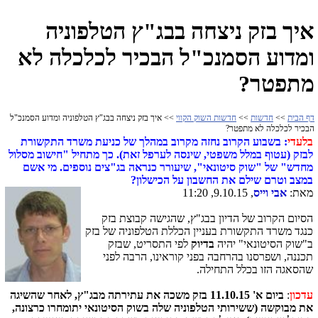
איך בזק ניצחה בבג"ץ הטלפוניה
ומדוע הסמנכ"ל הבכיר לכלכלה לא
מתפטר?
דף הבית
>>
חדשות
>>
חדשות השוק הקווי
>> איך בזק ניצחה בבג"ץ הטלפוניה ומדוע הסמנכ"ל
הבכיר לכלכלה לא מתפטר?
בלעדי
: בשבוע הקרוב נחזה מקרוב במהלך של כניעת משרד התקשורת
לבזק (עטוף במלל משפטי, שינסה לערפל זאת). כך מתחיל "חישוב מסלול
מחדש" של "שוק סיטונאי", שיעורר כנראה בג"צים נוספים. מי אשם
במצב וטרם שילם את החשבון על הכישלון?
מאת:
אבי וייס
, 9.10.15, 11:20
הסיום הקרוב של הדיון בבג"ץ, שהגישה קבוצת בזק
כנגד משרד התקשורת בעניין הכללת הטלפוניה של בזק
ב"שוק הסיטונאי" יהיה
בדיוק
לפי התסריט, שבזק
תכננה, ושפרסנו בהרחבה בפני קוראינו, הרבה לפני
שהסאגה הזו בכלל התחילה.
עדכון
:
ביום א' 11.10.15 בזק משכה את עתירתה מבג"ץ, לאחר שהשיגה
את מבוקשה (ששירותי הטלפוניה שלה בשוק הסיטונאי יתומחרו כרצונה,