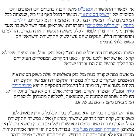
אין למשרד התקשורת ו
למנכ"לו
מושג והבנה בדברים הכי חשובים והכי
בסיסיים של "
השוק הסיטונאי
". המשרד הובל באף ע"י בזק,
שניצחה
בכל
המאבקים שלה ותמשיך לנצח, כי היא מתמודדת מול גמדים,
חולמים
בהקיץ
, "
שתולים פוליטיים
" וחפרפרות, שבראשן עמד השר לשעבר
גלעד
ארדן
. מזמן היה צריך לפטר ולסלק משוק התקשורת את הגמדים, החולמים
והחפרפרות הללו. הנזקים שהם עשו לשוק התקשורת הישראלי הם
פשוט
בלתי נסבלים
.
משרד התקשורת
היה יכול לזכות בבג"ץ מול בזק
. אבל, את העצות שלי לא
קראו, או שקראו ולגלגו עליהן - בשני המקרים, המפסידים העיקריים
מהתהליך הכושל הזה הם אזרחי ישראל.
מי אשם במה שקורה כעת מול בזק והטלפוניה שלה בשוק הסיטונאי?
האשמים העיקריים כבר לא במשרד התקשורת והם: שר התקשורת
הקודם
גלעד ארדן,
הממונה על ההגבלים העסקיים היוצא
פרופ'
דיויד
גילה
ומנכ"ל המשרד הקודם,
אבי ברגר
. אולם, הם לא פעלו בחלל הריק.
היו להם שותפים לתחמונים, להמצאות, לשליפות מהמותן ולמספרים
המומצאים מקצה האצבע שלהם.
אחד השותפים הבכירים הוא סמנכ"ל בכיר לכלכלה,
הרן לבאות
. לפני
כשבועיים, קרה דבר מדהים, שקשור (כנראה) אליו. במשרד התקשורת
החלו להכין עבודת מטה פנימית לאפשרות של דיון בבג"ץ בנושא ביטול (או
צמצום)
ההפרדה המבנית מעל בזק
. עבודת המטה הזו הייתה אמורה להיות
סודית והיא לא יותר מ"הכנת תרחיש" פנימי לדיון והמשך טיפול ברמה