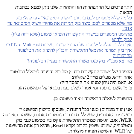
יותר פרטים על ההתפתחות הזו והתחזיות שלנו ניתן למצא בכתבות
הבאות:
כל מה שלא מספרים לכם בתחום "השוק הסיטונאי" - פרק א': בזק
מה שלא מספרים לכם: כיצד בזק תמרנה את מחירי השוק הסיטונאי עד
2018
מתחמני המספרים במשרד התקשורת הוציאו שימוע (שלא דווח עליו)
לבזק ולהוט
איך סלקום נפלה למלכודת של מחירי הג'יגות, שירות Multicast וה-OTT
איך בזק תמרנה את מש' התקשורת והבג"ץ להוציא את הטלפוניה
מהרפורמה
מה יצא מבג"ץ בזק כנגד משרד התקשורת בעניין הטלפוניה?
ההפסד של משרד התקשורת בבג"ץ מול בזק והפנייה למסלול רגולטורי
אחר וחדש, מעלים מייד 2 שאלות:
א
. האם היה ניתן למנוע את ההפסד הזה?
ב
. מי אשם בהפסד ומי אמור לשלם כעת בכסאו על הפאשלה הזו.
התשובה לשאלה הראשונה מאוד פשוטה:
כן
.
אני (ועוד מומחים) טענו בכל הוועדות, שעסקו ב"שוק הסיטונאי"
בעשורים האחרונים, שיש ללכת בדרך רגולטורית אחרת, ששמה באירופה
WLR
. אגב, הגישה שמשרד התקשורת נוקט בה בשימוע לגבי בזק
והטלפוניה, שימוע שיופץ בקרוב נקרא
Resell,
שהיא רק
אחת
מהשיטות
של WLR, והשיטה
הפחות מוצלחת
.