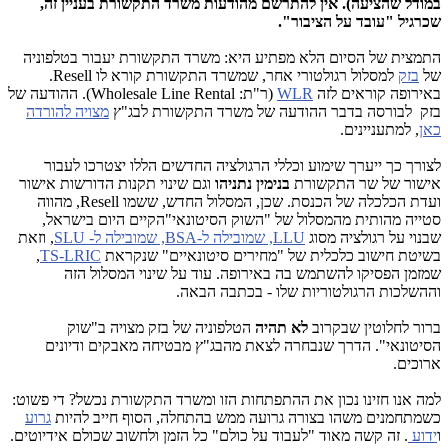
במודל שהציעה). אין להתרשם מהודעות משרד התקשורת בעניין זה,
שכרגיל "עובד על הציבור".
התמצית של הסיום הלא מפתיע היא: משרד התקשורת יעבור בטלפוניה
של
בזק
למסלול רגולטורי אחר, שמשרד התקשורת קורא לו Resell.
באירופה קוראים לזה
WLR
(ר"ת: Wholesale Line Rental). ההודעה של
בזק לבורסה בדבר ההודעה של משרד התקשורת לבג"ץ
מצויה להורדה
כאן
, למתעניינים.
לצורך כך ייערך שימוע וכללי הרגולציה החדשים הללו יצטרכו לעבור
אישור של שר התקשורת
בנימין נתניהו
וגם שינוי תקנות הדורשות אישור
ועדת הכלכלה של הכנסת. שכן, המסלול החדש, ששמו Resell, מהווה
סטייה מהותית מהמסלול של "השוק הסיטונאי"הקיים היום בישראל,
שבנוי על רגולציה מסוג
LLU, שמובילה ל-BSA, שמובילה ל- SLU
, וזאת
בשיטת חישוב כלכלית של "מחירים סיטונאיים" שנקראת
TS-LRIC
,
שמזמן הפסיקו להשתמש בה באירופה. עוד על שינוי המסלול הזה
וההשלכות הרגולטוריות שלו - בכתבה הבאה.
ברור לחלוטין שבקרוב
לא תהיה
הטלפוניה של בזק מצויה ב"שוק
הסיטונאי". הדרך שנבחרה לצאת מהבג"ץ מבטיחה מאבקים ודיונים
ארוכים.
למה אנו חזינו נכון את ההתפתחות הזו ומשרד התקשורת נכשל? די פשוט:
כשמתחמנים משהו בצורה גרועה ממש בהתחלה, הסוף חייב להיות
גרוע
ו
ידוע
. זה קשה מאוד "לעבוד על כולם" כל הזמן ולחשוב שכולם אידיוטים.