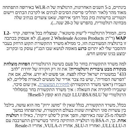
בינתיים, ב-5 השנים האחרונות, הרגולציה של ה-WLR באירופה התפתחה
מאוד מהר (לאור תהליכי פריסת הסיבים לבתים או לקרבת הבתים ויישום
וקטורינג ברשתות בזק בכל רחבי אירופה, שאנו צועדים בנתיב שלה
מבחינה רגולטורית, בהפרש של כ-20 שנה...).
כיום, המודל הרגולטורי ל"שוק סיטונאי", שמצליח בכל אירופה, קרוי
L2-
WAP
(ר"ת: Layer 2 Wholesale Access Products). לא אעסוק בכתבה
זו ברגולציה המעודכנת הזו, כי ממילא משרד התקשורת תקוע הרחק בעבר
וההסבר שלי לא יתרום
כרגע
מאומה לנושא שבו הבג"ץ עוסק בו ובקרוב
יבוצע בגינו שימוע חדש.
למה משרד התקשורת בוחר כל פעם בשיטה הרגולטורית
הפחות מוצלחת
מנקודת מבט ציבורית ורגולטורית
? את זה רק חקירה של יחידת "להב
433" במשטרת ישראל יכולה לפצח. אני פשוט לא יודע. אולם, אם את
"הפרשה הסודית", שיש בה צבר אדיר של מעשים לכאורה פליליים, לא
העבירו (ראשי משרד התקשורת)
לחקירת המשטרה
, אין שום סיכוי,
שיעבירו לחקירה את השאלה : איך משרד התקשורת בחר במסלולר
הרגולטורי של LLU\BSA\SLU וכעת הוא קופץ ל-Resell?
בכלל, משרד התקשורת, בגלל שאין לו "מושג ירוק" מה הוא עושה, בילבל
בין עשרות סוגי רגולציות שונות בעולם התקשורת, שהתפתחו במשך
למעלה מ-25 שנה באירופה, והפך אותן ל"סלט ירקות", כאילו זו
רגולציה
אחת
. כך, ה-BSA (זו רגולצייה הוותיקה ביותר בשרשרת) התערבבה עם
ה-ULL\LLU, ואחריו ה-SLU, אחריו ה-VULA, אחריו ה-Resale