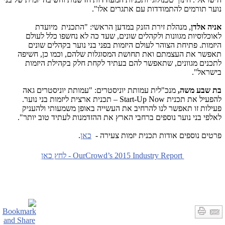
נוער תורמים להתמודדות עם אתגרים אלו".
אניה אלדן
, מנהלת זירת הזנק במדען הראשי: "התכנית מיועדת
לאוכלוסיות מגוונות ולקהלים שונים, שעד כה לא נחשפו כלל לעולם
היזמות. פתיחת הצוהר לעולם היזמות בפני בני נוער בקהלים שונים
תאפשר את העצמתם ואת תחושת המסוגלות שלהם, וכמו כן, חשיפה
לתכנים מגוונים, שתאפשר להם בעתיד לקחת חלק בקהילת היזמות
בישראל".
בת שבע משה,
מנכ"לית עמותת יוניסטרים: "עמותת יוניסטרים גאה
להפעיל את תכנית
Start-Up Now
– תכנית ארצית ליזמות בני נוער.
פעילות זו תאפשר לנו להרחיב את העשייה באופן משמעותי ולהעניק
לאלפי בני נוער נוספים ברחבי הארץ את ההזדמנות לעתיד טוב יותר".
פרטים נוספים אודות תכנית יזמות צעירה -
כאן
.
OurCrowd’s 2015 Industry Report - לחץ כאן