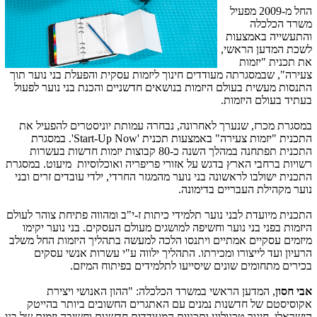
החל מ-2009 מפעיל
משרד הכלכלה
והתעשייה באמצעות
לשכת המדען הראשי,
את תכנית "יזמות
צעירה", שבמסגרתה מעודדים חינוך ליזמות עסקית והפעלת בני נוער תוך
התנסות מעשית בעולם היזמות בנושאים חדשניים והכנת בני נוער לפעול
בעתיד בעולם היזמות.
במסגרת מכרז, שנערך לאחרונה, נבחרה עמותת יוניסטרים להפעיל את
התכנית "יזמות צעירה" באמצעות תכנית
'Start-Up Now'
. במסגרת
התכנית תפתחנה במהלך השנה כ-80 קבוצות יזמות חדשות בעשרות
רשויות ברחבי הארץ בדגש על אזורי פריפריה ואוכלוסיות מיעוט. במסגרת
התכנית ישולבו לראשונה בני נוער מהמגזר החרדי, ילדי עובדים זרים ובני
נוער מקהילת העבריים בדימונה.
התכנית מיועדת לבני נוער תלמידי כיתות ז-י"ב ומהווה פתיחת צוהר לעולם
היזמות בפני בני נוער וחשיפה למושגים מעולם העסקים. בני נוער יקימו
מיזמים עסקיים אמתיים ויתנסו הלכה למעשה בתהליך היזמות החל משלב
הרעיון ועד לייצורו ומכירתו. התהליך ילווה ע"י עשרות אנשי עסקים
בכירים מתחומים שונים שיסייעו לתלמידים בפיתוח המיזם.
אבי חסון
, המדען הראשי במשרד הכלכלה: "ההון האנושי ויצירת
אקוסיסטם של חדשנות נמנים עם האתגרים החשובים ביותר בהייטק
הישראלי. חינוך טכנולוגי ותכניות המעודדות חדשנות וחשיבה יזמית של בני