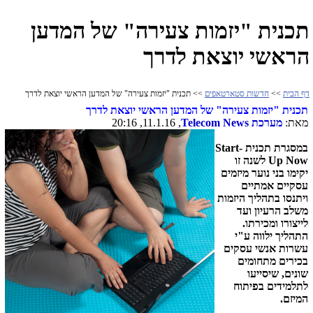
תכנית "יזמות צעירה" של המדען
הראשי יוצאת לדרך
דף הבית
>>
חדשות סטארטאפים
>> תכנית "יזמות צעירה" של המדען הראשי יוצאת לדרך
תכנית "יזמות צעירה" של המדען הראשי יוצאת לדרך
מאת:
מערכת
Telecom News
, 11.1.16, 20:16
במסגרת תכנית
Start-
Up Now
לשנה זו
יקימו בני נוער מיזמים
עסקיים אמתיים
ויתנסו בתהליך היזמות
משלב הרעיון ועד
לייצורו ומכירתו.
התהליך ילווה ע"י
עשרות אנשי עסקים
בכירים מתחומים
שונים, שיסייעו
לתלמידים בפיתוח
המיזם.