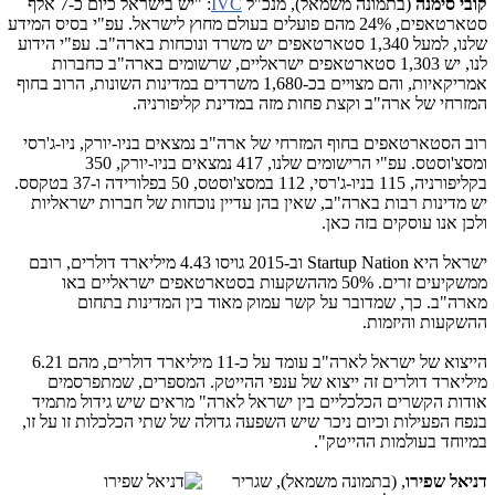
קובי סימנה
(בתמונה משמאל), מנכ"ל
IVC
: "יש בישראל כיום כ-7 אלף
סטארטאפים, 24% מהם פועלים בעולם מחוץ לישראל. עפ"י בסיס המידע
שלנו, למעל 1,340 סטארטאפים יש משרד ונוכחות בארה"ב. עפ"י הידוע
לנו, יש 1,303 סטארטאפים ישראליים, שרשומים בארה"ב כחברות
אמריקאיות, והם מצויים בכ-1,680 משרדים במדינות השונות, הרוב בחוף
המזרחי של ארה"ב וקצת פחות מזה במדינת קליפורניה.
רוב הסטארטאפים בחוף המזרחי של ארה"ב נמצאים בניו-יורק, ניו-ג'רסי
ומסצ'וסטס. עפ"י הרישומים שלנו, 417 נמצאים בניו-יורק, 350
בקליפורניה, 115 בניו-ג'רסי, 112 במסצ'וסטס, 50 בפלורידה ו-37 בטקסס.
יש מדינות רבות בארה"ב, שאין בהן עדיין נוכחות של חברות ישראליות
ולכן אנו עוסקים בזה כאן.
ישראל היא Startup Nation וב-2015 גויסו 4.43 מיליארד דולרים, רובם
ממשקיעים זרים. 50% מההשקעות בסטארטאפים ישראליים באו
מארה"ב. כך, שמדובר על קשר עמוק מאוד בין המדינות בתחום
ההשקעות והיזמות.
הייצוא של ישראל לארה"ב עומד על כ-11 מיליארד דולרים, מהם 6.21
מיליארד דולרים זה ייצוא של ענפי ההייטק. המספרים, שמתפרסמים
אודות הקשרים הכלכליים בין ישראל לארה" מראים שיש גידול מתמיד
בנפח הפעילות וכיום ניכר שיש השפעה גדולה של שתי הכלכלות זו על זו,
במיוחד בעולמות ההייטק".
דניאל שפירו
, (בתמונה
משמאל), שגריר