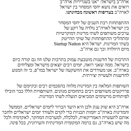
ארה"ב בישראל: "אנו בשגרירות ארה"ב
רואים את נושא יחסי המסחר בין ישראל
לארה"ב
בעדיפות ראשונה מבחינתנו
.
ההתפתחות רבת השנים של יחסי המסחר
בין ישראל לארה"ב נולדה על רקע של
ערכים משותפים לשתי מדינות דמוקרטיות
ומתהליכי ההתפתחות של שוקי ההייטק
בשתי המדינות. ישראל היא Startup Nation
מיום היוולדה וכך גם ארה"ב.
התרבות של חדשנות מוטבעת עמוק בתרבות שלנו וזה גם קורה כיום
בישראל. ממה שאני רואה, יזמים רבים יוצאים מישראל ומצליחים
בארה"ב. אנו מעודדים את ההשקעה של ישראל במו"פ, כי זה המנוע
לחדשנות ולעשייה יצירתית.
השותפות המלאה בין המדינות מלווה בהסכמים רבים ובקיומם של
פרויקטים משותפים רבים בתחומים מגוונים. השותפויות הללו כבר הובילו
לפיתוחים מרשימים המביאים תועלת לשתי המדינות.
ארה"ב היא שוק ענק ולכן היא היעד הברור ליזמים ישראליים. הממשל
והמדינות בארה"ב יוזמות תכניות כדי לקדם ולעודד יזמים ישראליים ולחבר
אותם לתעשייה האמריקאית, לכלכלה, למערכות המחקר, לאקדמיה ולכל
מה שיש בארה"ב, גם ברמה המקומית המדינתית והעירונית, בכל פינה.