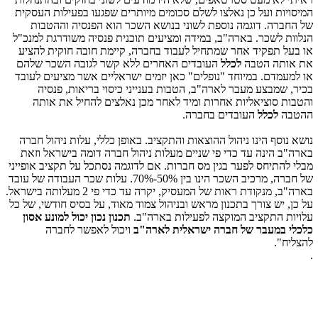
המיסויות ועל כן נאלצו לשלם סכומים מיותרים שפגעו בפעילות העסקית
של החברה. דוגמה נוספת לשוני בנושא השכר הוא הפנסיה וההטבות
הנלוות לשכר. בארה"ב, במידה ומציעים תוכנית פנסיה משודרגת למנכ"ל
או בעל תפקיד אחר שמתחיל לעבוד בחברה, קיימת חובה חוקית להציע
את אותה הטבה
לכלל
העובדים האחרים ללא קשר לגובה השכר שלהם
או למעמדם. במיוחד "נופלים" כאן יזמים ישראליים אשר מציעים לעובד
בכיר, שמבצע מעבר לארה"ב, הטבות בענייני כיסוי בריאות, פנסיה
והטבות סוציאליות אחרות ומיד לאחר מכן נאלצים להחיל את אותה
ההטבה
לכלל
העובדים בחברה.
נושא נוסף הינו ניהול ההוצאות והתקציב. באופן כללי, עלות ניהול חברה
בארה"ב הינה עד כדי פי שניים מעלות ניהול חברה דומה בישראל וזאת
מבלי להתיחס לפער בגין מס חברות. אם לדוגמה נסתכל על תקציב אופייני
של חברה, מרכיב השכר הינו בין 50%-70%. עלות שכר העבודה של עובד
בארה"ב, מנקודת ראות של המעסיק, יקרה עד כדי פי 2 מעלותה בישראל.
על כן, יש צורך בתכנון מראש ובניהול צמוד מאוד, על בסיס חודשי, של כל
עלויות התקציב המוקצה לפעילות בארה"ב.
תכנון נכון יכול למונע אסון
כלכלי במעבר של חברה ישראלית לארה"ב
ויכול לאפשר לחברה
להצליח".
.