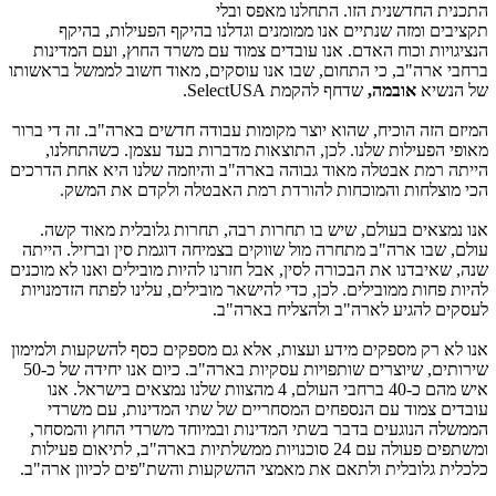
התכנית החדשנית הזו. התחלנו מאפס ובלי
תקציבים ומזה שנתיים אנו ממומנים וגדלנו בהיקף הפעילות, בהיקף
הנציגויות וכוח האדם. אנו עובדים צמוד עם משרד החוץ, ועם המדינות
ברחבי ארה"ב, כי התחום, שבו אנו עוסקים, מאוד חשוב לממשל בראשותו
של הנשיא
אובמה,
שדחף להקמת SelectUSA.
המיזם הזה הוכיח, שהוא יוצר מקומות עבודה חדשים בארה"ב. זה די ברור
מאופי הפעילות שלנו. לכן, התוצאות מדברות בעד עצמן. כשהתחלנו,
הייתה רמת אבטלה מאוד גבוהה בארה"ב והיוזמה שלנו היא אחת הדרכים
הכי מוצלחות והמוכחות להורדת רמת האבטלה ולקדם את המשק.
אנו נמצאים בעולם, שיש בו תחרות רבה, תחרות גלובלית מאוד קשה.
עולם, שבו ארה"ב מתחרה מול שווקים בצמיחה דוגמת סין וברזיל. הייתה
שנה, שאיבדנו את הבכורה לסין, אבל חזרנו להיות מובילים ואנו לא מוכנים
להיות פחות ממובילים. לכן, כדי להישאר מובילים, עלינו לפתח הזדמנויות
לעסקים להגיע לארה"ב ולהצליח בארה"ב.
אנו לא רק מספקים מידע ועצות, אלא גם מספקים כסף להשקעות ולמימון
שירותים, שיוצרים שותפויות עסקיות בארה"ב. כיום אנו יחידה של כ-50
איש מהם כ-40 ברחבי העולם, 4 מהצוות שלנו נמצאים בישראל. אנו
עובדים צמוד עם הנספחים המסחריים של שתי המדינות, עם משרדי
הממשלה הנוגעים בדבר בשתי המדינות ובמיוחד משרדי החוץ והמסחר,
ומשתפים פעולה עם 24 סוכנויות ממשלתיות בארה"ב, לתיאום פעילות
כלכלית גלובלית ולתאם את מאמצי ההשקעות והשת"פים לכיוון ארה"ב.