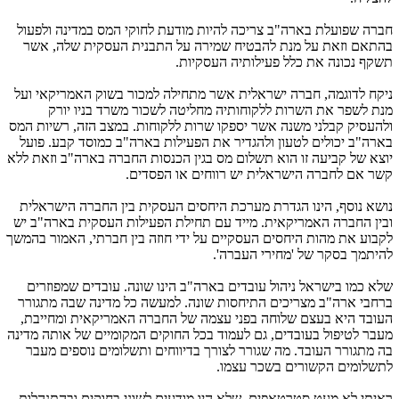
חברה שפועלת בארה"ב צריכה להיות מודעת לחוקי המס במדינה ולפעול
בהתאם וזאת על מנת להבטיח שמירה על התבנית העסקית שלה, אשר
תשקף נכונה את כלל פעילותיה העסקיות.
ניקח לדוגמה, חברה ישראלית אשר מתחילה למכור בשוק האמריקאי ועל
מנת לשפר את השרות ללקוחותיה מחליטה לשכור משרד בניו יורק
ולהעסיק קבלני משנה אשר יספקו שרות ללקוחות. במצב הזה, רשיות המס
בארה"ב יכולים לטעון ולהגדיר את הפעילות בארה"ב כמוסד קבע. פועל
יוצא של קביעה זו הוא תשלום מס בגין הכנסות החברה בארה"ב וזאת ללא
קשר אם לחברה הישראלית יש רווחים או הפסדים.
נושא נוסף, הינו הגדרת מערכת היחסים העסקית בין החברה הישראלית
ובין החברה האמריקאית. מייד עם תחילת הפעילות העסקית בארה"ב יש
לקבוע את מהות היחסים העסקיים על ידי חוזה בין חברתי, האמור בהמשך
להיתמך בסקר של 'מחירי העברה'.
שלא כמו בישראל ניהול עובדים בארה"ב הינו שונה. עובדים שמפוזרים
ברחבי ארה"ב מצריכים התיחסות שונה. למעשה כל מדינה שבה מתגורר
העובד היא בעצם שלוחה בפני עצמה של החברה האמריקאית ומחייבת,
מעבר לטיפול בעובדים, גם לעמוד בכל החוקים המקומיים של אותה מדינה
בה מתגורר העובד. מה שגורר לצורך בדיווחים ותשלומים נוספים מעבר
לתשלומים הקשורים בשכר עצמו.
ראיתי לא מעט סטרטאפים, שלא היו מודעים לשוני בחוקים ובהתנהלות