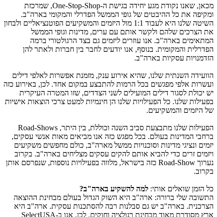
מכאן, שאנו נקודת מגע יחידה בגישת ה-One-Stop-Shop, שמרכזת
ומקיפה את כל ההיבטים של גופי הממשל הפדרלי והמקומי בארה"ב.
השיטה שלנו היא לעבוד 1:1 מול היזמים והמשקיעים הפוטנציאליים ולבחון
את הצרכים שלהם ולקשר אותם עם ערים, מדינות וגופי הממשל
המתאימים בארה"ב. אנו עוזרים ליזמים גם בצד הרגולטורי ברמה
הפדרלית והמקומית. בנוסף, אנו יודעים לחבר בין חברות ולאתר להן
הזדמנויות עסקיות בארה"ב.
הוועידה השנתית שלנו, שהיא אירוע ענק, מזמנת אפשרות לאלפי דילים
ועשרות אלפי מפגשים בכל הרמות להתבצע במקום אחד. לכן, באירוע כזה
יש יכולת לסגור דילים המועילים לשני הצדדים, שזו המטרה העיקרית
בפעילות שלנו. כל הפעילויות שלנו הן חינמיות למעט צרכי הוצאות אישיות
של היזמים והמשקיעים.
הפעילות שלנו מתבצעת סביב השנה וכוללת, בין היתר, Road-Shows
ברחבי המדינות בעולם. בכל מפגש כזה אנו מביאים מאות אנשי עסקים,
יזמים ונציגי מדינות וסוכנויות ממשל מארה"ב, כולם מחפשים משקיעים
ויזמים זרים כדי להביא אותם להקים עסקים מצליחים בארה"ב. בקרוב
נערוך Road-Show כזה בישראל, מלווה בפעילויות נוספות, שנפרסם אותן
בקרוב.
כל הזמן שואלים אותי:
למה להשקיע בארה"ב?
התשובה שלי ברורה: ארה"ב היא השוק הגדול בעולם מבחינת ההוצאה
הצרכנית. בארה"ב יש גם סבלנות רבה להסתכנות עסקית. ארה"ב היא
ארץ מסודרת מאוד מבחינת רגולציה וחוקים. לכן, אנו ב-SelectUSA