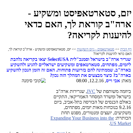
יזם, סטארטאפיסט ומשקיע -
ארה"ב קוראת לך, האם כדאי
להיענות לקריאה?
דף הבית
>>
סטארטאפים - גיוס השקעות
>> יזם, סטארטאפיסט ומשקיע - ארה"ב קוראת לך,
האם כדאי להיענות לקריאה?
שגריר ארה"ב בישראל וסמנכ"לית SelectUSA יצאו בקריאה נלהבת
ליזמים, מפתחים, סטארטאפים ומשקיעים ישראליים להגיע ולהשקיע
בארה"ב, שממתינה להם בזרועות פתוחות. האם זה הזמן הנכון להשקיע
בארה"ב? כיצד מבצעים את המהלך הזה נכון?
מאת:
אבי וייס
, 12.2.16, 08:00
ביוזמה משותפת של
IVC
, שגרירות ארה"ב
בישראל ומשרד המסחר האמריקאי, התקיים
באולם הכנסים של הבורסה בתל-אביב, ביום
9.2.16 בנוכחות מאות יזמים, מפתחים,
משקיעים, יועצים ומנטורים, מפגש תחת
הכותרת:
Expanding Your Business into the
.
US Market