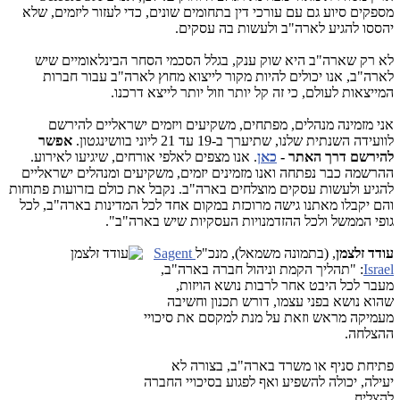
מספקים סיוע גם עם עורכי דין בתחומים שונים, כדי לעזור ליזמים, שלא
יהססו להגיע לארה"ב ולעשות בה עסקים.
לא רק שארה"ב היא שוק ענק, בגלל הסכמי הסחר הבינלאומיים שיש
לארה"ב, אנו יכולים להיות מקור לייצוא מחוץ לארה"ב עבור חברות
המייצאות לעולם, כי זה קל יותר וזול יותר לייצא דרכנו.
אני מזמינה מנהלים, מפתחים, משקיעים ויזמים ישראליים להירשם
לוועידה השנתית שלנו, שתיערך ב-19 עד 21 ליוני בוושינגטון.
אפשר
להירשם דרך האתר
-
כאן
. אנו מצפים לאלפי אורחים, שיגיעו לאירוע.
ההרשמה כבר נפתחה ואנו מזמינים יזמים, משקיעים ומנהלים ישראליים
להגיע ולעשות עסקים מוצלחים בארה"ב. נקבל את כולם בזרועות פתוחות
והם יקבלו מאתנו גישה מרוכזת במקום אחד לכל המדינות בארה"ב, לכל
גופי הממשל ולכל ההזדמנויות העסקיות שיש בארה"ב".
עודד זלצמן
, (בתמונ
ה משמאל), מנכ"ל
Sagent
Israel
: "תהליך הקמת וניהול חברה בארה"ב,
מעבר לכל היבט אחר לרבות נושא הויזות,
שהוא נושא בפני עצמו, דורש תכנון וחשיבה
מעמיקה מראש וזאת על מנת למקסם את סיכויי
ההצלחה.
פתיחת סניף או משרד בארה"ב, בצורה לא
יעילה, יכולה להשפיע ואף לפגוע בסיכויי החברה
להצליח.