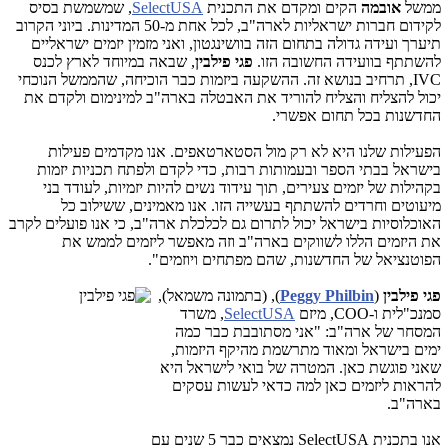
ממשל
אובמה
הקים ומקדם את התכנית
SelectUSA
, שמשמשת בסיס
לקידום חברות ישראליות לארה"ב, לכל אחת מ-50 המדינות. ביוני הקרוב
תיערך ועידה גדולה בתחום הזה בוושינגטון, ואני מזמין יזמים ישראליים
להשתתף בוועידה החשובה הזו.
פגי פילבין
, שבאה במיוחד לארץ לכנס
IVC, תרחיב בנושא זה. ההשקעה ביזמות כבר הוכיחה, שהממשל הנוכחי
יכול להצליח והצליח להוריד את האבטלה בארה"ב למינימום ולקדם את
החדשנות בכל תחום אפשרי.
הפעילות שלנו היא לא רק מול הסטארטאפים. אנו מקדמים פעילות
בישראל בבתי הספר ובעמותות רבות, כדי לקדם ולפתח תכניות יזמות
בקהילות של יזמים צעירים, תוך עידוד נשים להיות יזמיות, לעודד בני
מיעוטים וחרדים להשתתף בעשייה הזו. אנו מאמינים, ששילוב כל
האוכלוסיות בישראל יכול לתרום גם לכלכלת ארה"ב, כי אנו פועלים לקרב
את היזמים הללו לשווקים בארה"ב וזה מאפשר ליזמים לממש את
הפוטנציאל של החדשנות, שהם מפתחים ויוזמים".
פגי פילבין
(
Peggy Philbin
), (
בתמונה משמאל),
סמנכ"לית ו-COO, מיזם
SelectUSA
, משרד
המסחר של ארה"ב: "אני מסתובבת כבר כמה
ימים בישראל ומאוד מתרשמת מהיקף היזמות,
שאני פוגשת כאן. המטרה של בואי לישראל היא
להראות ליזמים כאן למה כדאי לעשות עסקים
בארה"ב.
אנו בתכנית SelectUSA נמצאים כבר 5 שנים עם