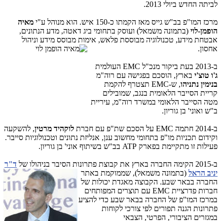
לביתה החדש ביולי 2013.
מרכז המו"פ בב"ש גייס מאז הקמתו כ-150 איש. הוא מנוהל ע"י
מאיה
הופמן-לוי
(בתמונה משמאל) ועוסק בתחומי ביג דאטה, מדע הנתונים,
אבטחת מידע, טכנולוגיה מבוססת פלאש, אימות מבוסס מידע וניהול
אחסון.
ב-2013 בעת ביקור מנכ"ל
EMC
העולמית
ג'ו טוצ'י
בארץ, הוסכם בפגישה עם רוה"מ
בנימין נתניהו
, ש-
EMC
תצטרף להקמת
קריית הסייבר הלאומית בנגב, שמובילים
מטה הסייבר הלאומי במשרד רוה"מ, עיריית
ב"ש ואוני' בן גוריון.
ב-2014 חתמה
EMC
על הסכם שת"פ עם חברת
לוקהיד מרטין
, להשקעה
וקידום תכניות מו"פ בתחומי מחשוב ענן, אנליזת נתונים וטכנולוגיות סייבר.
פעילות זו מתקיימת בפארק ATP בב"ש בשיתוף אוני' בן גוריון.
ב-2015 הקימה
החברה
בארץ את קבוצת פתרונות הס
יבר בניהולו של
ד"ר
יניב הראל
(בתמונה משמאל), שממוקמת באתר
החברה בבאר שבע. הקבוצה מאגדת יכולות של
חברות פדרציית
EMC
עם תוצרים המפותחים
במרכז המו"פ של החברה בבאר שבע כדי להציע
פתרונות הגנה תפורים לפי צורכי לקוחות
במגזרים הציבורי, הפרטי, הצבאי