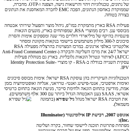
של נתונים, טכנולוגיות זיהוי והרשאות גישה, הצפנה ו-
OTP
. מחברה,
שממוקדת באחסון הנתונים, הפכה
EMC
לחברה המאחסנת את הנתונים
בצורה בטוחה.
פעילות
RSA
בארץ מתמקדת במו"פ, ניהול מוצר ותפעול שירותי אבטחה
מבוססי ענן. רבים ממוצרי
RSA
, שמפותחים בארץ, מונעים הונאות
פיננסיות בהיקף של מיליארדי דולרים מדי שנה ומספקים אימות והסרת
סיכונים ל-300 מיליון משתמשים ביישומי בנקאות מקוונת ומסחר
אלקטרוני באלפי ארגונים. במרכז המצוינות בהרצליה מפעילה
RSA
ישראל 24/7 את מרכז השליטה והבקרה (
Anti-Fraud Command Center-
AFCC
) לאיתור ונטרול הונאות גלובליות. בארץ גם מנוהלת פעילות
עסקית השנייה בגודלה ב-
RSA
- קו מוצרי
Identity Protection Suite-
.
IPV
הטכנולוגיות העיקריות בהן עוסקת
RSA
ישראל: אימות מבוסס סיכונים
ואימות אדפטיבי, אנטי-פישינג ואנטי- טרויאני, אנליזה ואופטימיזציה בזמן
אמת, מודיעין בתחום הונאה ולחימת סייבר, מניעת הונאה בתחום כרטיסי
אשראי,
SAAS
(ענן האבטחה הגדול ביותר עם 300 אלף משתמשים).
את חטיבת
RSA
ישראל מנהל
גיל ש
פירא
(בתמונה
משמאל).
אוגוסט 2007, רכישת
IP
אילומינטור (
Illuminator
):
Inc.
מפתחת פתרונות תוכנה ליישומי שחזור, בקרה ושליטה
לארגונים. אילומינטור, ספין אוף של חברת אינטגריטי,