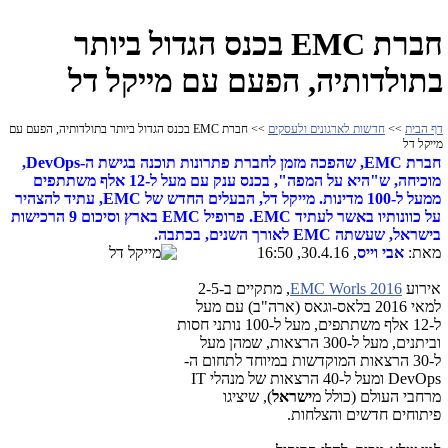
חברת EMC בכנס הגדול ביותר
בתולדותיה, הפעם עם מייקל דל
דף הבית
>>
חדשות לארגונים ולעסקים
>> חברת EMC בכנס הגדול ביותר בתולדותיה, הפעם עם
מייקל דל
חברת EMC, שהפכה מזמן לחברת פתרונות תוכנה בגישת ה-DevOps,
מוכיחה, ש"היא על המפה", בכנס ענק עם מעל ל-12 אלף משתתפים
ממעל ל-100 מדינות. מייקל דל, הבעלים החדש של EMC, עתיד להצהיר
על כוונותיו באשר לעתיד EMC. פרופיל EMC בארץ וסיכום 9 הרכישות
בישראל, שעשתה EMC לאורך השנים, בכתבה.
מאת:
אבי וייס
, 30.4.16, 16:50
אירוע
EMC Worls 2016
, מתקיים ב-2-5
למאי 2016 בלאס-וגאס (ארה"ב) עם מעל
ל-12 אלף משתתפים, מעל ל-100 נותני חסות
וביתנים, מעל ל-300 הרצאות, שמהן מעל
ל-30 הרצאות המוקדשות במיוחד לתחום ה-
DevOps ומעל ל-40 הרצאות של מנהלי IT
מרחבי העולם (כולל מ
ישראל
), שיציגו
פיתוחים חדשים והצלחות.