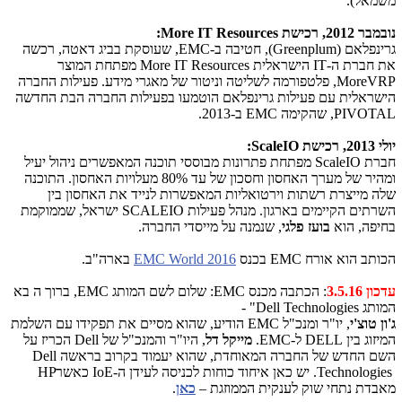
משמאל).
נובמבר 2012, רכישת
More IT Resources
:
גרינפלאם (
Greenplum
), חטיבה ב-
EMC
, שעוסקת בביג דאטה, רכשה
את חברת ה-
IT
הישראלית
More IT Resources
מפתחת המוצר
MoreVRP
, פלטפורמה לשליטה וניטור של מאגרי מידע. פעילות החברה
הישראלית עם פעילות גרינפלאם הוטמעו בפעילות החברה הבת החדשה
PIVOTAL
, שהקימה
EMC
ב-2013.
יולי 2013, רכישת
ScaleIO
:
חברת
ScaleIO
מפתחת פתרונות מבוססי תוכנה המאפשרים ניהול יעיל
ומהיר של מערך האחסון וחסכון של עד 80% מעלויות האחסון. התוכנה
שלה מייצרת רשתות וירטואליות המאפשרות לנייד את האחסון בין
השרתים הקיימים בארגון
.
מנהל פעילות
SCALEIO
ישראל, שממוקמת
בחיפה, הוא
בועז פלגי
, שנמנה על מייסדי החברה.
הכותב הוא אורח EMC בכנס
EMC World 2016
בארה"ב
.
עדכון 3.5.16
: הכתבה מכנס
EMC
: שלום לשם המותג
EMC
, ברוך ה בא
המותג
Dell Technologies
" -
ג'ון טוצ'י
, יו"ר ומנכ"ל
EMC
הודיע, שהוא מסיים את תפקידו עם השלמת
המיזוג בין
DELL
ל
.EMC-
מייקל דל
, היו"ר והמנכ"ל של
Dell
הכריז על
השם החדש של החברה המאוחדת, שהוא יעמוד בקרוב בראשה
Dell
Technologies
. יש כאן איחוד כוחות לכניסה לעידן ה-
IoE
כאשר
HP
מאבדת נתחי שוק לענקית הממוזגת –
כאן
.