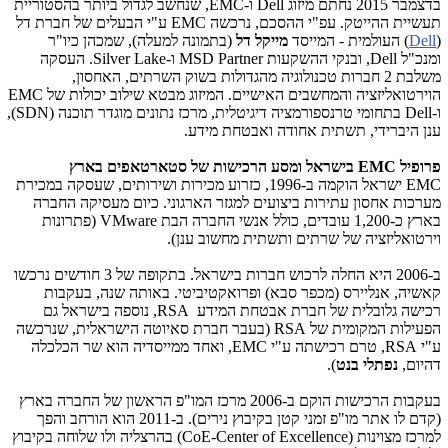
בדצמבר 2015 נחתם מיזוג
Dell
ו-
EMC
, שנחשב לגדול ביותר בהסטוריית
תעשיית ההייטק. עפ"י ההסכם, נרכשה
EMC
ע"י הבעלים של חברת דל
(
Dell
) העולמית - המייסד
מייקל דל
(בתמונה למעלה), שמכהן כיו"ר
ומנכ"ל
Dell
, ובנקי ההשקעות
MSD Partner
ו-
Silver Lake
. העסקה
משלבת 2 חברות טכנולוגיה מהגדולות בשוק השרתים, האחסון,
הוירטואליזציה והמחשבים האישיים. המיזוג מבטא שילוב יכולות של
EMC
ו-
Dell
בתחומי טרנספורמציה דיגיטלית, מרכז נתונים מוגדר תוכנה (SDN),
ענן היברידי, תשתית אחודה ואבטחת מידע.
פרופיל
EMC
בישראל
ומסע הרכישות של סטארטאפים בארץ
EMC
ישראל הוקמה ב-1996, כזרוע מכירות ושירותים, שעסקה במכירת
מערכות אחסון עתירות ביצועים למגזר הארגוני. כיום מעסיקה החברה
בארץ כ-1,200 עובדים, כולל אנשי החברה הבת
VMware
(פתרונות
וירטואליזציה של שרתים ותשתית מחשוב ענן).
ב-2006 היא החלה לרכוש חברות בישראל. בתקופה של 3 חודשים נרכשו
קאשיה, אנליירס (מכפר סבא) ופרואקטיביטי. באותה שנה, בעקבות
רכישה גלובלית של חברת אבטחת המידע
RSA
, נוספה בישראל גם
הפעילות המקומית של
RSA
(בעבר חברת סאיוטה הישראלית, שנרכשה
ע"י
RSA
, טרם רכישתה ע"י
EMC
, ואחד ממייסדיה הוא שר הכלכלה
דהיום,
נפתלי בנט
).
בעקבות הרכישות הוקם ב-2006 מרכז המו"פ הראשון של החברה בארץ
(קדם לו אתר מו"פ זמני קטן בקיבוץ נירים). ב-2011 הוא הורחב והפך
למרכז מצוינות (
CoE-Center of Excellence
) בהרצליה ולו שלוחה בקיבוץ