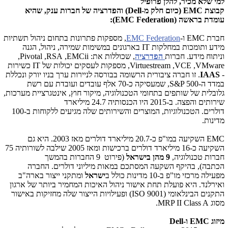
למי שלא מכיר, להלן פרופיל
קבוצת
EMC
(כיום חלק מ-Dell) והפדרציה של חברות ענק, שהיא
עומדת בראשה
(EMC Federation)
:
חברת EMC ו-
EMC Federation
, מספקות פתרונות בתחום ניהול תשתיות
מידע ותומכות במחלקות
IT
בארגונים במשימות שמירה, ניהול, הגנה
וניתוח מידע. חברות
הפדרציה
, שכוללות את:
EMCii
,
RSA
,
Pivotal
,
VMware
,
VCE
,
Virtuestream
, מספקות לעסקים יכולות של
IT
כשירות
-
IAAS
. זו חברה ציבורית הרשומה בבורסה לניירות ערך בניו יורק ונכללת
במדד ה-
S&P 500
, שמעסיקה כ-
70
אלף עובדים ועובדת עם רשת
גלובלית של שותפים בתחומי הטכנולוגיה, מיקור חוץ, אינטגרציית מערכות,
שירותים והפצה. ב-2015 היו הכנסותיה 24.7 מיליארד
דולרים. הטכנולוגיות, המוצרים והשירותים שלה מגיעים ללקוחות ב-100
מדינות.
EMC
השקיעה במו"פ כ-20.7 מיליארד דולרים מאז 2003. היא גם
השקיעה כ-16 מיליארד דולרים ברכישות ומאז 2005 שילבה לשורותיה 75
חברות טכנולוגיה,
9 מהן בישראל
(פירוט 9 החברות בהמשך
הכתבה),
בהיקף השקעה המסתכם במאות מיליוני דולרים.
החברה
מפעילה מרכזי מו"פ ב-10 מדינות כולל ב
ישראל
ומתקני ייצור בארה"ב
ואירלנד. היא פועלת תחת אישור ניהול האיכות המחמיר ביותר של ארגון
התקנים הבינלאומי (
ISO 9001
) ופעילויות הייצור שלה מחזיקות באישור
מסוג
MRP II Class A
.
מיזוג
EMC
ו-
Dell