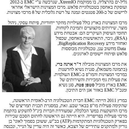
גליל-ים בהרצליה, בו ממוקמת
XtremIO
, שנרכשה ע"י
EMC
ב-2012
ועוסקת באחסון בטכנולוגיית פלאש. מרכז המצוינות הישראלי אחראי
לרישום של כ-200 פטנטים ונמנה על רשת גלובלית של 8 מרכזי מצוינות.
מרכז המצוינות בארץ כולל פעילויות מחקר ייחודיות, פיתוח עסק
י, ניהול
מוצר, שירותים מקצועיים ותמיכת לקוחות.
תחומי העיסוק העיקרים הם: אבטחת מידע
(
(RSA
, גיבוי, התאוששות מאחסון, שכפול
ואחזור מידע
Replication Recovery
,Big
Data
מחשוב ענן, טכנולוגיות מבוססות
פלאש ופיתוח יישומים לארגונים.
את מרכז המצוינות מובילה
ד"ר ארנה ברי,
(בתמונה משמאל),
סגנית נשיא לחדשנות
במרכזי המצוינות והמו"פ ב-
EMC
העולמית.
את פעילות גוף המכירות והשירותים של
EMC
בארץ מוביל
סטפן
פטה,
סגן נשיא
ומנכ"ל
EMC
באזור אגן הים התיכון.
במרץ 2011 הייתה
EMC
חברת הטכנולוגיה הרב-לאומית הראשונה,
שהקימה פעילות מו"פ בבאר שבע. זאת, במסגרת תכנית תמריצים של
מרכז ההשקעות במש' הכלכלה, שמעודדת חברות בינ"ל להשקיע בהקמת
מרכזי פעילות בפריפריה. היא הייתה גם הראשונה לחתום הסכם שכירות
בפארק הטכנולוגיות המתקדמות (
ATP
) בב"ש, ששוכן בסמוך לאוני' בן
גוריון ולמתקנים עתידיים של הצבא, כאשר זה היה עדיין על הנייר, ונכנסה