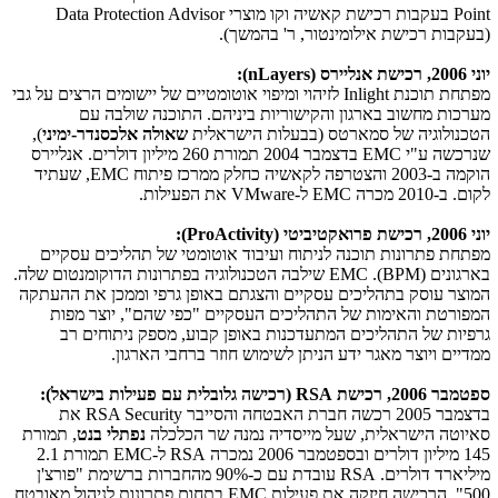
Point
בעקבות רכישת קאשיה וקו מוצרי
Data Protection Advisor
(בעקבות רכישת אילומינטור, ר' בהמשך).
יוני 2006, רכישת אנליירס (
nLayers
):
מפתחת תוכנת
Inlight
לזיהוי ומיפוי אוטומטיים של יישומים הרצים על גבי
מערכות מחשוב בארגון והקישוריות ביניהם. התוכנה שולבה עם
הטכנולוגיה של סמארטס (בבעלות הישראלית
שאולה אלכסנדר-ימיני
),
שנרכשה ע"י
EMC
בדצמבר 2004 תמורת 260 מיליון דולרים. אנליירס
הוקמה ב-2003 והצטרפה לקאשיה כחלק ממרכז פיתוח
EMC
, שעתיד
לקום. ב-2010 מכרה
EMC
ל-
VMware
את הפעילות.
יוני 2006, רכישת פרואקטיביטי (
ProActivity
):
מפתחת פתרונות תוכנה לניתוח ועיבוד אוטומטי של תהליכים עסקיים
בארגונים (
BPM
).
EMC
שילבה הטכנולוגיה בפתרונות הדוקומנטום שלה.
המוצר עוסק בתהליכים עסקיים והצגתם באופן גרפי וממכן את ההעתקה
המפורטת והאימות של התהליכים העסקיים "כפי שהם", יוצר מפות
גרפיות של התהליכים המתעדכנות באופן קבוע, מספק ניתוחים רב
ממדיים ויוצר מאגר ידע הניתן לשימוש חוזר ברחבי הארגון.
ספטמבר 2006, רכישת
RSA
(רכישה גלובלית עם פעילות בישראל):
בדצמבר 2005 רכשה חברת האבטחה והסייבר
RSA Security
את
סאיוטה הישראלית, שעל מייסדיה נמנה שר הכלכלה
נפתלי בנט
, תמורת
145 מיליון דולרים ובספטמבר 2006 נמכרה
RSA
ל-
EMC
תמורת 2.1
מיליארד דולרים.
RSA
עובדת עם כ-90% מהחברות ברשימת "פורצ'ן
500". הרכישה חיזקה את פעילות
EMC
בתחום פתרונות לניהול מאובטח