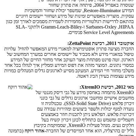
שנוסדה באפריל 2004, פיתחה את פתרון שחזור
המידע
Restore-Illuminator
, שמשפר יכולת שחזור והמשכיות
עסקית. מוצריה מאפשרים זמינות של מידע ושחזור יישומים חיוניים
בהתאם לדרישות רגולטוריות מחמירות לשמירת מסמכים לאורך זמן כגון
Sarbanes-Oxley ,HIPAA
ו-
Gramm-Leach-Bliley
ולתקני
SLA-
Service Level Agreements
פנימיים.
אוקטובר 2011, רכישת
ZettaPoint
:
החברה מציעה פתרון אופטימיזציה למאגרי מידע המאפשר להוזיל עלויות
טיפול במאגרי מידע ולא מכביד על יישומים אחרים במערך המחשוב של
הארגון. זטה פוינט מפתחת מוצר העוקב אחר מחזור החיים של המידע
במסדי נתונים. המוצר מזהה את דפוס המידע וממליץ איך לנהלו בכל אחד
משלבי מחזור חיי המידע. המעקב מסייע לארגונים גדלים המנהלים כמויות
מידע עצומות בעידן הביג דאטה.
מאי 2012, רכישת
XtremIO
:
XtremIO
מתמחה באחסון מידע על גבי דיסק מגנטי של
מחשבים אישיים ומחשבי ארגונים גדולים על גבי כונני
זיכרון פלאש (
SSD-Solid State Drive
). טכנולוגיה זו
נועדה למנף יכולות ולשפר ביצועים ומהירות עבודה עם
זיכרונות פלאש. הפלאש ניתן לתכנות חוזר באמצעים
חשמליים ומשמש גם כתחליף לכונן זיכרון קשיח בעל
חלקים נעים. מנהל פעילות
XtremIO
, שממוקמת בקיבוץ
גליל ים בהרצליה, הוא אחד המייסדים של החברה-
אהוד רוקח
(בתמונה