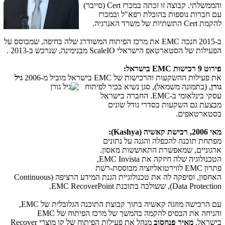
והממשלתי. קבוצה זו זכתה במכרז
Cert
(סייבר)
עם חברות נוספות בהובלת רפא"ל ובמכרז
להקמת
Cert
התשתיות של משרד האנרגיה.
ב-2015 חנכה
EMC
את מרכז הפיתוח המשודרג שלה בחיפה, שמבוסס על
הפעילות של הסטארטאפ הישראלי
ScaleIO
מבנימינה, שנרכש ב-2013 .
פירוט 9 רכישות
EMC
בישראל:
את פעילות ההשקעות והרכישות של
EMC
בישראל מוביל מ
-2006
גיל
גורן
, (בתמונה משמאל), סגן נשיא בכיר לפיתוח
עסקי בינלאומי ב-EMC. החברה בישראל
מבצעת גם השקעות בסדרי גודל שונים
בסטארטאפים.
מאי 2006, רכישת קאשיה (
Kashya
):
מפתחת תוכנה להכפלה והגנה על נתונים
ארגוניים, שמאפשרת התאוששות מאסון.
הטכנולוגיה שלה חיזקה את
EMC Invista
,
פתרון
EMC
לווירטואליזציה מבוססת-רשת
האחסון, וסיפקה לה את טכנולוגיית הגנת המידע הרציפה (
Continuous
Data Protection
), ששולבה בתוכנת
EMC RecoverPoint
.
עם הרכישה מוזגה קאשיה בתוך קבוצת התוכנה הגלובלית של
EMC
,
והניחה את הבסיס להקמה בהמשך של מרכז הפיתוח של
EMC
בישראל.
מאיר פנחסוב
מנהל את פעילות הפיתוח של קו מוצרי
Recover