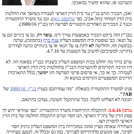
והערכנו אז, שהוא ימשיך במאבקו.
ואכן, הבכיר הגיש בג"ץ נגד בית הדין הארצי לעבודה (שהפך את החלטת
בית הדין המחוזי בתל-אביב, כפי
שחשפנו כאן
), וגם נגד משרד התקשורת
וכנגד 2 הבכירים האחרים הקשורים לפרשה הזו (בג"ץ 3980/16).
בבג"ץ הזה ביקש הבכיר באמצעות עורך דינו,
עופר רון
, גם צו ביניים וגם צו
על תנאי. כב' שופטת בית המשפט העליון
ענת ברון
(בתמונה), שדנה
בבקשת הזו, החליטה
לא
לתת צו על תנאי או צו בינתיים ונתנה לצדדים
(דהיינו: למשיבים) להשיב על הטענות עד 4.7.16.
טרם ברור מה יוחלט בבית המשפט העליון בשבתו כבג"ץ בסאגה הזו. לא
היו הרבה תקדימים להתערבות הבג"ץ בהחלטות בית הדין הארצי
לעבודה. כך או כך, אי פרסום פרטי הפרשה הזו
יימשך
, בגלל התארכות
הדיונים המשפטיים הקיימים בנושא זה.
פנינו למשרד התקשורת בשאלה: "מה עמדתכם בעניין
בג"ץ
3980/16
של
.
AB?"
תגובה לא הצלחנו לקבל. ככל שתתקבל תשובה, נעדכן בהתאם.
עדכון 1.6.16:
התקבלה התייחסות משרד התקשורת: "כפי שוודאי ידוע לך
פסק הדין של ביה"ד הארצי, הנו חסוי וטרם התקבלה החלטה של בית הדין
הארצי להסרת הצו.
העתירה שאתה מציין סווגה במזכירות בית המשפט העליון כתיק חסוי
לפיכך, אנו מנועים מלהתייחס לפנייתך, כמו גם ובכלל זה, לנטען בעתירה