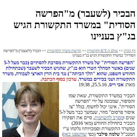
הבכיר (לשעבר) מ"הפרשה
הסודית" במשרד התקשורת הגיש
בג"ץ בעניינו
דף הבית
>>
עולם ה-ICT ותקשורת
>>
חדשות משרד התקשורת
>> הבכיר (לשעבר) מ"הפרשה
הסודית" במשרד התקשורת הגיש בג"ץ בעניינו
"
הפרשה הסודית" של משרד התקשורת מסרבת להסתיים (כבר מעל ל-5
שנים) כאשר המהלך הטרי הוא בג"ץ, שהגיש הבכיר לשעבר (שבתחילת
החודש חשפנו, שהוא "הלך הביתה") נגד בית הדין הארצי לעבודה, משרד
התקשורת ושני בכירים במשרד.
עדכון בסוף הכתבה.
מאת:
אבי וייס
, 25.5.16, 19:38
הבכיר במשרד התקשורת, שאת שמו
והסיפור, שמכונה על ידי "הפרשה
הסודית", אינני יכול לחשוף, בגלל "צו
איסור פרסום" מוזר, שנמשך כבר מעל ל-5
שנים ו
מסרב להשתנות
, סיים את תפקידו
הבכיר בתחילת החודש (מאי 2016)
במשרד התקשורת וסמכויותיו נלקחו ע"י
המנכ"ל
שלמה פילבר
(כפי
שחשפנו כאן
)