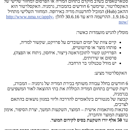
סטארטאפים בשלב מוקדם בתחום המדיה או הפרסום למחזור שלישי של
האקסלרטור, שיימשך 6 חודשים בהמבורג, גרמניה. האקסלרטור הוא
ההאב (Hub) המוביל לחדשנות מדיה באירופה. המחזור השלישי מתחיל
ב-1.9.16. ההרשמה היא עד 30.6.16 להלן:
http://www.nma.vc/apply-
now/
מומלץ להגיש מועמדות כאשר:
קיים צוות של יזמים העובדים על פרויקט, שקשור למדיה,
פותחו מוצר או פרוטוטייפ,
הפרויקט קשור לתוכן/דאטה (ייצור, איחסון, ניתוח או הפצה),
פרסום או שירותים,
יש מודל טכנולוגי בר הרחבה.
האקסלרטור מציע:
6 חודשים בחלל עבודה משותף בבירת המדיה של גרמניה – המבורג,
רשת קשרים בתחום המדיה הכוללת את בתי ההוצאה לאור המשפיעים
בגרמניה,
קבוצה של מנטורים בינלאומיים להדרכה וליווי במגוון נושאים בהתאם
לצרכים,
סדנאות מותאמות אישית – המוצר, השקעות המשך, יצרת הסיפור, אימון
בהפצת המוצר והחברה,
עד
50 אלף יורו השקעת בסיס לקידום המוצר
.