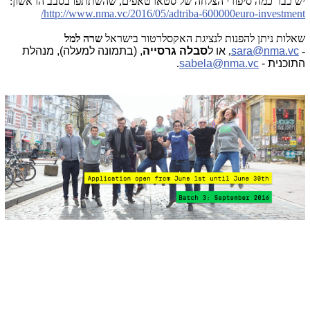
יש כבר כמה סיפורי הצלחה של סטארטאפים, שהשתתפו בסבב הראשון:
http://www.nma.vc/2016/05/adtriba-600000euro-investment/
שאלות ניתן להפנות לנציגת האקסלרטור בישראל
שרה למל
-
sara@nma.vc
,
או ל
סבלה גרסייה
, (בתמונה למעלה), מנהלת
התוכנית -
sabela@nma.vc
.