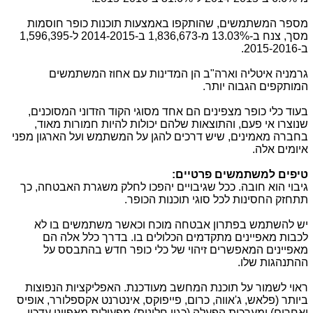
מספר המשתמשים, שהותקפו באמצעות תוכנות כופר חוסמות
מסך, צנח ב-13.03% מ-
1,836,673
ב-
2014-2015
ל-
1,596,395
ב-2015-2016.
גרמניה איטליה וארה"ב הן המדינות עם אחוז המשתמשים
המותקפים הגבוה יותר.
בעוד כלי כופר מצפינים הם אחד מסוגי הקוד הזדוני המסוכנים,
שנוצרו אי פעם, והתוצאות שלהם יכולות להיות חמורות מאוד,
בחברה מאמינים, שיש דרכים להגן על המשתמש ועל הארגון מפני
איומים אלה.
טיפים למשתמשים פרטיים:
גיבוי הוא חובה. ככל שגיבויים יהפכו לחלק משגרת האבטחה, כך
תתחזק החסינות לכל סוגי תוכנות הכופר.
יש להשתמש בפתרון אבטחה מוכח וכאשר משתמשים בו לא
לכבות מאפיינים מתקדמים הכלולים בו. בדרך כלל אלה הם
מאפיינים המאפשרים זיהוי של כלי כופר חדש בהתבסס על
ההתנהגות שלו.
ראוי לשמור על תוכנת המחשב מעודכנת. האפליקציות הנפוצות
ביותר (פלאש, ג'אווה, כרום, פייפוקס, אינטרנט אקספלורר, אופיס
ואחרים) ומערכות הפעלה (כגון חלונות) מפעילות מאפייני עדכון