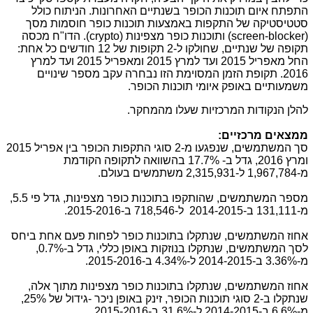
התפתח איום תוכנות הכופר בשנתיים האחרונות. הניתוח כולל
סטטיסטיקה של התקפות באמצעות תוכנות כופר חוסמות מסך
(
screen-blocker
) ותוכנות כופר מצפינות (
crypto
). הדו"ח מכסה
תקופה של שנתיים, שחולקו ל-2 תקופות של 12 חודשים כל אחת:
החל מאפריל 2015 ועד למרץ 2015 ומאפריל 2015 ועד למרץ
2016. תקופת הזמן המסוימת הזו נבחרה עקב מספר שינויים
משמעותיים באופק איומי תוכנות הכופר.
להלן הנקודות המרכזיות שעלו מהמחקר.
ממצאים מרכזיים:
סך המשתמשים, שנפגעו מ-2 סוגי התקפות הכופר בין אפריל 2015
ומרץ 2016, גדל ב- 17.7% בהשוואה לתקופה הקודמת
מ-1,967,784 ל-
2,315,931
משתמשים בעולם.
מספר המשתמשים, שהותקפו בתוכנות כופר מצפינות, גדל פי 5.5,
מ-
131,111
ב-2014-2015 ל-
718,546
ב-
2015-2016
.
אחוז המשתמשים, שנתקלו בתוכנות כופר לפחות פעם אחת ביחס
לסך המשתמשים, שנתקלו בנוזקות באופן כללי, גדל ב-0.7%,
מ-3.36% ב-2014-2015 ל-4.34% ב-2015-2016.
אחוז המשתמשים, שנתקלו בתוכנות כופר מצפינות מתוך אלה,
שנתקלו ב-2 סוגי תוכנות הכופר, זינק באופן ניכר -גידול של 25%,
מ-6.6% ב-2014-2015 ל-
31.6%
ב-2015-2016.