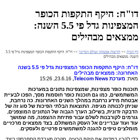
דו"ח: היקף התקפות הכופר
המצפינות גדל פי 5.5 השנה:
ממצאים מבהילים
דף הבית
>>
חדשות אבטחה ועולם הסייבר
>> דו"ח: היקף התקפות הכופר המצפינות גדל פי 5.5
השנה: ממצאים מבהילים
דו"ח: היקף התקפות הכופר המצפינות גדל פי 5.5 בשנה
האחרונה: ממצאים מבהילים
מאת:
מערכת
Telecom News
,
23.6.16, 15:26
תוכנות כופר מצפינות, שמצפינות נתונים במערכות
המשתמשים, כמו גם תוכנות כופר חוסמות מסך, הפכו לבעיית
אבטחת מידע נרחבת במהלך השנים האחרונות. כה נרחבת,
שניתן לכנותה מגיפה. התוצאות הבלתי הפיכות של סוג זה של
הדבקה זדונית, בשילוב הערך הגבוה של הנתונים המוצפנים,
גורמים לקורבנות לשלם עבור פתיחת ההצפנה, מה שמושך
עוד ועוד עבריינים אל העסק המשתלם. בצד ממצאים מרכזיים
מומלצים טיפים להגנה למשתמשים פרטיים ולעסקים.
כדי להבין במדויק את היקף הבעיה, חקרה מעבדת קספרסקי כיצד