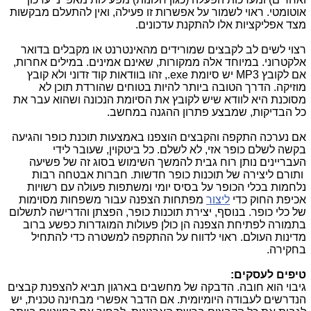
אוטומטי. ראוי לשמור על אפשרות זו פעילה, ואין להתעלם מבקשות
מצד אפליקציות אלו להתקנת עדכונים.
רצוי לשים לב לקבצים שמורידים מהאינטרנט או מקבלים בדואר
אלקטרוני. במיוחד אלה ממקורות, שאינם אמינים. במילים אחרות,
אם לקובץ
MP3
יש סיומת
.exe
, זהו בוודאות קוד זדוני ולא קובץ
מוזיקה. הדרך הטובה ביותר להיות בטוחים שהורדת תוכן לא
מסוכנת היא לוודא שיש לקובץ את הסיומת הנכונה ושהוא עבר את
כל הבדיקות, שמבצע פתרון ההגנה במחשב.
אם נערכה התקפה והקבצים הוצפנו באמצעות תוכנת כופר והגיעה
בקשה לשלם כופר אזי, לא לשלם. כל ביטקוין, שעובר לידי
העבריינים נותן רוח גבית להמשך השימוש בסוג זה של פשיעה
ותורם ליצירה של תוכנות כופר חדשות. חברות אבטחה רבות
נלחמות בכלי הכופר על בסיס יומי ומשתפות פעולה עם רשויות
אכיפת החוק כדי
ליצור
מפתחות הצפנה עבור משפחות מסוימות
של כלי כופר. בנוסף, יצירת תוכנות כופר, הפצתן והדרישה לתשלום
בתמורה לפתיחת הצפנה הן כולן פעולות המוגדרות כפשע ברוב
מדינות העולם. ראוי לדווח על ההתקפה למשטרה כדי להתחיל
בחקירה.
טיפים לעסקים:
גיבוי הוא חובה. הדבקה של מחשבים בארגון תביא להצפנת קבצים
הנדרשים לעבודה היומיומית. אם הדבר אפשרי מבחינה טכנית, יש