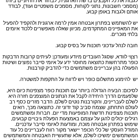
לגבות את כל הקבצים ברשת הארגונית, לבחור את החיוניים ביותר
(מסמכי חשבונות, נתוני לקוחות, מסמכים משפטיים ועוד), לבודד
אותם ולגבות באופן קבוע.
יש להשתמש בפתרון אבטחה אמין לרמה ארגונית ולהקפיד להפעיל
את המאפיינים המתקדמים, מכיוון שאלה מאפשרים ללכוד איומים
בלתי מוכרים.
חובה לנהל עדכוני תוכנות על בסיס קבוע.
רצןוי לוודא, שסגל העובדים מיודע ומעודכן: לעיתים קרובות הדבקות
כופר מתרחשות כתוצאה מחוסר ידע על איומי סייבר נפוצים ושיטות
הפעולה בהן עבריינים משתמשים כדי להדביק קורבנות.
יש להימנע מתשלום כופר ויש לדווח על התקפות למשטרה.
לסיכום: הבעיה הגדולה ביותר עם תוכנות כופר מצפינות כיום היא,
שלפעמים הדרך היחידה לקבל את הנתונים המוצפנים חזרה היא
לשלם לעבריינים, והקורבנות נוטים לשלם. הדבר מזרים כסף רב
לעולם התחתון, שצמח סביב קוד זדוני זה. כתוצאה מכך, רואים
תוכנות מצפינות חדשות המופיעות מדי יום. חברות ומשתמשים
רגילים יכולים להגן על עצמם באמצעות הפעלת גיבויים קבועים,
שימוש בפתרון אבטחה מוכח, ומודעות לאיומי סייבר עדכניים.
המודל העסקי של כלי הכופר יישאר מקור רווח לעבריינים כל עוד
המשתמשים ימשיכו לשלם, אלא שתעשיית האבטחה והמשתמשים