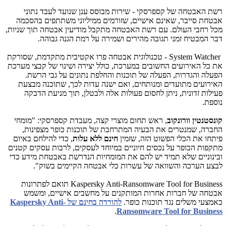
רשת האבטחה של קספרסקי - שירות מבוסס ענן שנועד לעבד נתוני
אבטחת סייבר, שאינם אישיים, שזורמים ממיליוני משתתפים בהסכמה
מכל רחבי העולם. עם רשת האבטחה מתקבל מודיעין אבטחה תוך שניות,
דבר המבטיח זמני תגובה מהירים ושמירה על רמת הגנה גבוהה.
System Watcher
- טכנולוגית אבטחה פרו אקטיבית מתקדמת, שסורקת
את כל האירועים החשובים במערכת, כולל יצירה ושינוי של קבצי מערכת
הפעלה והגדרות, הפעלה של תוכנות והחלפת נתונים על גבי הרשת.
האירועים מתועדים ומנותחים, ואם ישנה עדות לכך, שתוכנה מבצעת
פעילות זדונית, ניתן לחסום פעולות אלה ולבטלן, תוך מניעת הדבקה
נוספת.
קונסטנטין וורונקוב
, ראש תחום מוצרי קצה, מעבדת קספרסקי: "מומחי
החברה, שמנטרים את הבעיה המתרחבת של תוכנות כופר מצפינות,
פיתחו את הכלי הפשוט הזה, שזמין
חינם ללא עלות
, כדי להילחם באיום
מתקפות הכופר על נכסים חיוניים במיוחד לעסקים, לרבות עסקים קטנים
ובינוניים שלא תמיד יש להם את המומחיות הנדרשת באבטחת מידע כדי
לבצע הערכה והשוואה של עשרות כלי אבטחה הקיימים בשוק".
Kaspersky Anti-Ransomware Tool for Business
תואם לפתרונות
אבטחה של חברות אחרות המותקנים על מחשבים אישיים, ומשמש
כאמצעי משלים נגד תוכנות כופר.
להורדה
בחינם של
Kaspersky Anti-
.
Ransomware Tool for Business