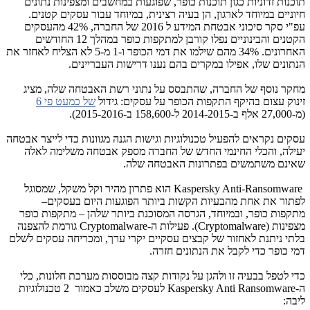
תוכנות זדוניות כגון תוכנות כופר, שפוגעות במחשבים ומצפינות נתונים
חיוניים במיוחד לארגון, הן בעיה רצינית, במיוחד עבור עסקים קטנים.
עפ"י סקר סיכוני אבטחת המידע ל 2016 של החברה,
42%
מהעסקים
הקטנים והבינוניים נפלו קורבן למתקפות כופר במהלך 12 החודשים
האחרונים. 34% מהם שילמו את דמי הכופר ו-1 מ-5 לא הצליח לאחזר את
הנתונים שלו, אפילו במקרים בהם נענו דרישות העבריינים.
מחקר נוסף של החברה, שהתבסס על נתוני רשת האבטחה שלה, מציג
זינוק עצום בהיקף התקפות הכופר על עסקים: גידול
של כמעט פי 6
(מ-27,000 אלף ב-2014-2015 ל-158,600 ב-
2015-2016
).
עסקים נקראים להפעיל טכנולוגיות וגישות הגנה מגוונות כדי לייצר אבטחה
יעילה, והכלי החינמי החדש של החברה מספק אבטחה משלימה לאלה
שאינם משתמשים בפתרונות האבטחה שלה.
Kaspersky Anti-Ransomware
הוא פתרון מהיר וקל משקל, שמסוגל
לפתור את אחת מהבעיות הקשות ביותר הפוגעות היום בעסקים–
מתקפות כופר, ובמיוחד, הגרסה המסוכנת ביותר שלהן – מתקפות כופר
מצפינות (
Cryptomalware
). פעילות ה-
Cryptomalware
גורמת להצפנה
בלתי ניתנת לאחזור של קבצים עסקיים יקרי ערך, ומכריחה עסקים לשלם
דמי כופר כדי לקבל את הנתונים חזרה.
כדי לטפל בבעיה זו ולהגן על נקודות קצה מבוססות מערכת חלונות, כלי
ה-
Kaspersky Anti Ransomware
לעסקים משלב כאמור 2 טכנולוגיות
ליבה: