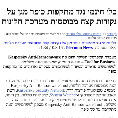
כלי חינמי נגד מתקפות כופר מגן על
נקודות קצה מבוססות מערכת חלונות
דף הבית
>>
חדשות אבטחה ועולם הסייבר
>> כלי חינמי נגד מתקפות כופר מגן על נקודות קצה
מבוססות מערכת חלונות
כלי חינמי נגד מתקפות כופר
מגן על נקודות קצה מבוססות מערכת חלונות
מאת: מערכת
Telecomn News
, 10.8.16, 21:34
מעבדת קספרסקי השיקה היום את
Kaspersky Anti-Ransomware
Tool for Business
–
תוכנה חינמית, שמציעה הגנה משלימה
למשתמשים פרטיים ובמיוחד למשתמשים עסקיים וארגוניים נגד מתקפות
כופר.
כדי לזהות תבניות התנהגות המאפיינות תוכנות כופר וכדי להגן על נקודות
קצה מבוססות מערכת חלונות,
Kaspersky Anti Ransomware Tool
ממנף 2 טכנולוגיות פורצות דרך:
Kaspersky Security Network
, רשת
האבטחה של קספרסקי ו-
System Watcher
, שיכולותיו כוללות, בין היתר,
את האפשרות לחסום ולבטל שינויים מזיקים במערכת. כפתרון הגנה
משלים,
Kaspersky Anti-Ransomware Tool
מספק למשתמשים הגנה
מתקדמת נגד כלי כופר.