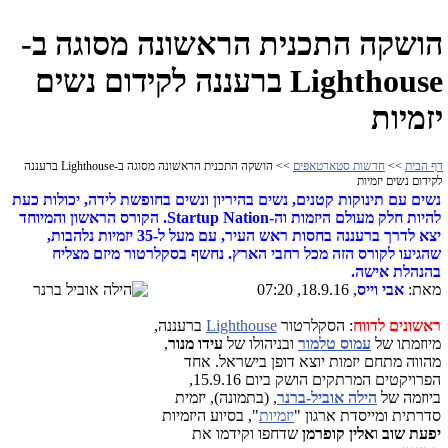
הושקה התכנית הראשונה מסוגה ב-
Lighthouse ברעננה לקידום נשים
יזמיות
דף הבית
>>
חדשות סטארטאפים
>> הושקה התכנית הראשונה מסוגה ב-Lighthouse ברעננה
לקידום נשים יזמיות
נשים עם תינוקות קטנים, נשים בהיריון ונשים בחופשת לידה, יכולות כעת
להיות חלק מעולם היזמות וה-Startup Nation. הקורס הראשון והמיוחד
יצא לדרך ברעננה בחסות ראש העיר, עם מעל ל-35 יזמיות נלהבות,
שהגיעו לקורס הזה מכל רחבי הארץ.
נחשף בסקלרטור מיזם מצליח
בהנהלת אישה.
מאת:
אבי וייס
, 18.9.16, 07:20
ראשונים לדווח
: הסקלרטור
Lighthouse
ברעננה,
מיוזמתו של
עמוס טלמור
ובניהולו של
עידו מנור
,
מהווה מתחם יזמות יוצא דופן בישראל. אחד
הפרויקטים המרתקים הושק ביום 15.9.16,
ביוזמה של
הילה אוביל-ברנר
, (בתמונה), יזמית
סדרתית ומייסדת ארגון "
יזמיות
", בסיוע היזמיות
יפעת שוב
ו
אלין
קופרמן
שדחפו וקידמו את