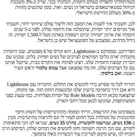
כשהתחלתי להצליח בעולם היזמות, הבחנתי בכך, שרק כ-3% משכבת
הניהול בסטארטאפים בישראל הן נשים. זאת, בזמן שהנשים מהוות
כ-30% מעולם ההייטק הישראלי.
לכן, חשבתי איך לשנות את המצב הזה וליצור עולם שיוויוני יותר, חשבתי
איך מגייסים יותר יזמיות, שתובלנה את היוזמה שלהן. לפני כ-5 שנים
הקמתי את ארגון 'יזמיות' וכיום רשומות בארגון מעל ל-1,500 יזמיות. זה
גידול מדהים, שמצביע על הפוטנציאל שיש כן בישראל.
הפרויקט, שממוקם ב-Lighthouse, הוא קורס של 6 מפגשים, שבו היזמיות
מקבלות 'ארגז כלים' המתאים לצרכים של נשים יזמיות, כלים, שבנינו עם
חברות קבוצת היזמיות שלנו. רצינו לפתוח את הקורס בבית, שיקבל אותנו
עם כל הצרכים שלנו, וזה מה שמצאנו אצל
עמוס טלמור
וראש העיר
רעננה,
זאב בילסקי
.
תודתי לכל מי שסייע בידי להגשים את החלום. החבירה עם Lighthouse
היא אבן דרך בתמיכה ברעיון שלנו ובהגשמת החזון הזה. אני מקווה,
שתצאנה מכאן הרבה Role Models של יזמיות מצליחות, כמו שנציג בפני
המשתתפות, שהגיעו לכאן מכל רחבי הארץ.
כשפתחנו את ההרשמה, הייתי המומה מההתגייסות של השוק היזמי
ומהנכונות של מנהלות בכל תחום לעזור לי וגם להרצות בהתנדבות. מבין
כ-
150 נשים, שנרשמו להכשרה, בחרנו 35 נשים
,
שנראו לנו הכי מתאימות
לקורס, עם הכי הרבה תשוקה וחזון להגשים את המיזם שלהן. הביקוש הרב
הוכיח לנו ,שיש מקום לעריכת עוד הכשרות כאלו בהמשך.