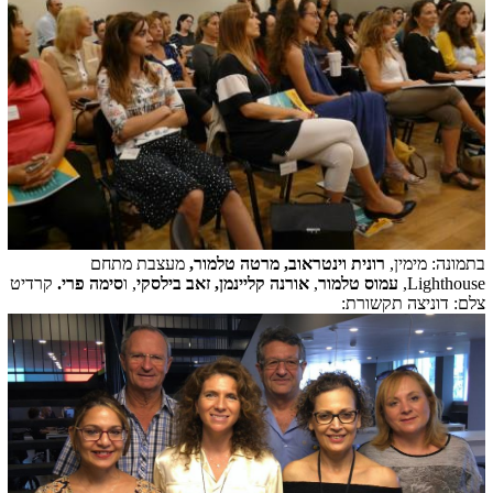
בתמונה: מימין,
רונית וינטראוב, מרטה טלמור,
מעצבת מתחם
Lighthouse
,
עמוס טלמור
,
אורנה קליינמן,
זאב בילסקי
, ו
סימה פרי.
קרדיט
צלם: דוניצה תקשורת: