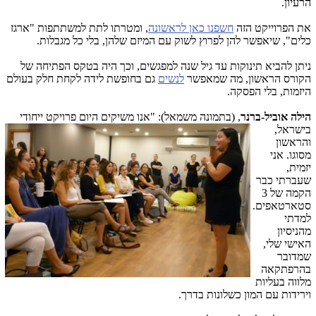
הרעיון.
את הפרוייקט הזה
חשפנו כאן לראשונה
, ומטרתו לתת למשתתפות "ארגז
כלים", שיאפשר להן לפרוץ לשוק עם המיזם שלהן, בלי כל מגבלות.
ניתן להביא תינוקות עד גיל שנה למפגשים, וכך היה בטקס הפתיחה של
הקורס הראשון, מה שמאפשר
לנשים
גם בחופשת לידה לקחת חלק בעולם
היזמות, בלי הפסקה.
הילה אוביל-ברנר
, (בתמונה משמאל)
: "אנו משיקים היום פרויקט ייחודי
בישראל,
והראשון
מסוגו. אני
יזמית,
שעברתי כבר
הקמה של 3
סטארטאפים.
למדתי
מהניסיון
האישי שלי,
שמדובר
בהרפתקאה
מלווה בעליות
וירידות עם המון כשלונות בדרך.