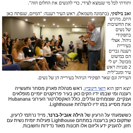
ותודתי לכל מי שנמצא לצידי, כדי להגשים את החלום הזה".
זאב בילסקי
, (בתמונה משמאל),
ראש העיר רעננה: "המיזם, שנפתח כאן
היום, מדגיש
את החשיבות
של נשים
בתפקידי
ניהול. אצלי
בעיריית
רעננה גברים
הם במיעוט
מבוטל. יש לי
2 סגניות ראש
עיר ומנכ"לית
העיריה וגם שאר תפקידי הניהול בעירייה הן של נשים.
יוצא דופן הוא
רואי דינוביץ
,
ראש מנהלת פארק מסחר ותעשייה
רעננה ומי שבמו ידיו הקים כאן בעיר פרויקטים יזמיים מופלאים
וענקיים, שצומחים וגדלים, כולל האקסלרטור העירוני Hubanana
וכעת מסייע במו ידיו להצלחת Lighthouse.
כששמעתי על הרעיון של
הילה אוביל-ברנר
, מייד נרתמי לרעיון,
שתקום כאן ברעננה במתחם Lighthouse פעילות יזמית נשית עם
חזון. להעניק ידע וליזום אלו תכונות מאוד נדידות וחשובות.