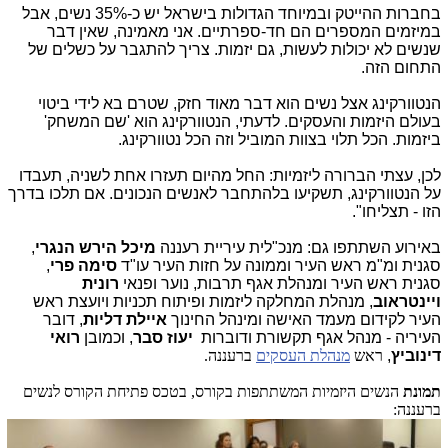
בחברות ההייטק ובמיוחד הגדולות בישראל יש כ-35% נשים, אבל
במיזמים המספרים הם חד-ספרתיים. אני מאמינה, שאין דבר
שנשים לא יכולות לעשות, גם יזמות. צריך להתגבר על כשלים של
התחום הזה.
הנטוורקינג אצל נשים הוא דבר מאוד חזק, שטרם בא לידי ביטוי
בעולם היזמות והעסקים. לדעתי, הנטוורקינג הוא 'שם המשחק'
ביזמות. הכל תלוי בצוות המוביל וזה הכל נטוורקינג.
לכן, עצתי הברורה ליזמיות: החל מהיום תעזרו אחת לשניה, תעבדו
על הנטוורקינג, תשקיעו בלהתחבר לאנשים הנכונים. אם תלכו בדרך
הזו - תצליחו".
באירוע השתתפו גם: מנכ"לית עיריית רעננה
מיכל הירש הנגרי
,
סגנית ומ"מ ראש העיר וממונה על חזות העיר עו"ד
סימה פרי
,
סגנית ראש העיר ומנהלת אגף תרבות, נוער ופנאי
רונית
ויינטראוב
, מנהלת המחלקה ליזמות ופיתוח תכניות ויועצת ראש
העיר לקידום מעמד האישה ומינהל החינוך
איילת דליות
, דובר
העיריה - מנהל אגף תקשורת ודוברות
יעוז סבר
, וכמובן
רואי
דינוביץ
,
ראש
מנהלת העסקים
ברעננה.
תמונת
הנשים היזמיות המשתתפות בקורס, בטכס פתיחת הקורס לנשים
ברעננה: