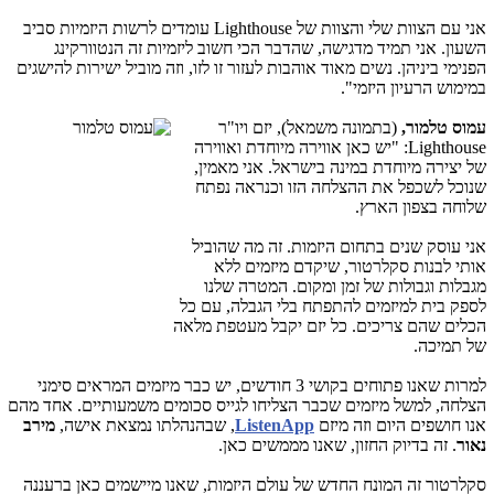
אני עם הצוות שלי והצוות של Lighthouse עומדים לרשות היזמיות סביב
השעון. אני תמיד מדגישה, שהדבר הכי חשוב ליזמיות זה הנטוורקינג
הפנימי ביניהן. נשים מאוד אוהבות לעזור זו לזו, וזה מוביל ישירות להישגים
במימוש הרעיון היזמי".
עמוס
טלמור,
(בת
מונה משמאל), יזם ויו"ר
Lighthouse: "יש כאן אווירה מיוחדת ואווירה
של יצירה מיוחדת במינה בישראל. אני מאמין,
שנוכל לשכפל את ההצלחה הזו וכנראה נפתח
שלוחה בצפון הארץ.
אני עוסק שנים בתחום היזמות. זה מה שהוביל
אותי לבנות סקלרטור, שיקדם מיזמים ללא
מגבלות וגבולות של זמן ומקום. המטרה שלנו
לספק בית למיזמים להתפתח בלי הגבלה, עם כל
הכלים שהם צריכים. כל יזם יקבל מעטפת מלאה
של תמיכה.
למרות שאנו פתוחים בקושי 3 חודשים, יש כבר מיזמים המראים סימני
הצלחה, למשל מיזמים שכבר הצליחו לגייס סכומים משמעותיים. אחד מהם
אנו חושפים היום וזה מיזם
ListenApp
, שבהנהלתו נמצאת אישה,
מירב
נאור
. זה בדיוק החזון, שאנו מממשים כאן.
סקלרטור זה המונח החדש של עולם היזמות, שאנו מיישמים כאן ברעננה