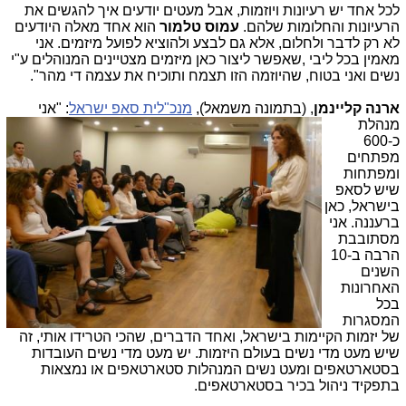
לכל אחד יש רעיונות ויוזמות, אבל מעטים יודעים איך להגשים את
הרעיונות והחלומות שלהם.
עמוס טלמור
הוא אחד מאלה היודעים
לא רק לדבר ולחלום, אלא גם לבצע ולהוציא לפועל מיזמים. אני
מאמין בכל ליבי ,שאפשר ליצור כאן מיזמים מצטיינים המנוהלים ע"י
נשים ואני בטוח, שהיוזמה הזו תצמח ותוכיח את עצמה די מהר".
ארנה קליינמן
, (בתמונה משמאל),
מנכ"לי
ת סאפ ישראל
: "אני
מנהלת
כ-600
מפתחים
ומפתחות
שיש לסאפ
בישראל, כאן
ברעננה. אני
מסתובבת
הרבה ב-10
השנים
האחרונות
בכל
המסגרות
של יזמות הקיימות בישראל, ואחד הדברים, שהכי הטרידו אותי, זה
שיש מעט מדי נשים בעולם היזמות. יש מעט מדי נשים העובדות
בסטארטאפים ומעט נשים המנהלות סטארטאפים או נמצאות
בתפקיד ניהול בכיר בסטארטאפים.