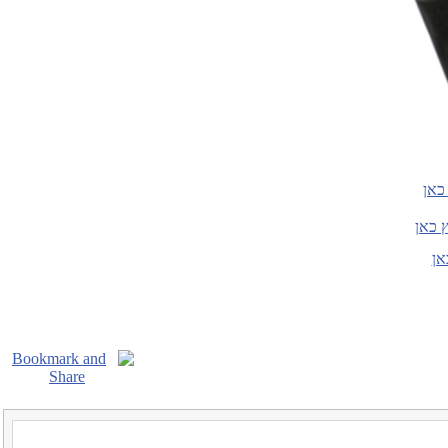
כאן
 כאן
אן