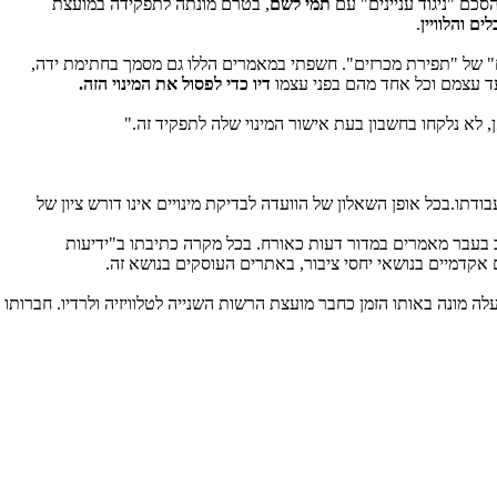
הסכם "ניגוד עניינים" עם
תמי לשם
, בטרם מונתה לתפקידה במועצת
 והלוויין
.
ם" של "תפירת מכרזים". חשפתי במאמרים הללו גם מסמך בחתימת ידה,
ד עצמם וכל אחד מהם בפני עצמו
דיו כדי לפסול את המינוי הזה.
, לא נלקחו בחשבון בעת אישור המינוי שלה לתפקיד זה."
ו.בכל אופן השאלון של הוועדה לבדיקת מינויים אינו דורש ציון של
ב בעבר מאמרים במדור דעות כאורח. בכל מקרה כתיבתו ב"ידיעות
קדמיים בנושאי יחסי ציבור, באתרים העוסקים בנושא זה.
 את כהונתה בשנת 2005 כיוון שבעלה מונה באותו הזמן כחבר מועצת הרשות השנייה לטלוויזיה ולרדיו. חברותו