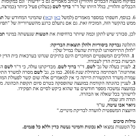
בפיקוח מועצת הכבלים והלוויין) וכותב מאמרים גם ב"ידיעות" וגם במקומות אח
הכבלים והלוויין, בגלל היותו של ד"ר
ברוך לשם
(בעלה) פעיל ביותר (כמרצה, 
6. בנוסף, חשפתי במספר מאמרים (למשל
כאן
ו
כאן
) שהמינוי המחודש של
תמ
ממש בהקשר הזה, המוכיח זאת. גם אם נתעלם כרגע מהשערורייה של "תפיר
לכן, סבורני שיש לתקן וכמה שיותר בדחיפות את
הטעות
שנעשתה במינוי
תמי
התלונה
נבדקה ביסודיות ולהלן תוצאות הבדיקה
:
"להלן התייחסותנו לנקודות שהעלו במייל שלך:
1
. ההליכים המשפטיים המוזכרים הינם בתיקים שנדונו בערכאות בית הדין 
תביעות בבית הדין לעבודה.
2
. לעניין בעלה של גב'
לשם
, ד"ר
ברוך לשם
. מבדיקתנו עולה, כי ד"ר
לשם
הו
אחרונות" הסתיימה בתחילת שנת 2016. כמו כן, גב'
לשם
מסרה למשרד התקשו
עמדת משרד התקשורת הייתה כי אין למאמרים אלה שום קשר לפעולת המועצה 
3
. לעניין כהונתה הקודמת במועצה שהופסקה בטרם סיום תקופת הכהונה. מבד
במועצה נמשכה מספר חודשים עד שהוא ביקש לסיים את תפקידו.
לרשותך בכל שאלה או הבהרה.
תודה וחג שמח,
ניואר אבו עיטה
, עו''ד
היועצת המשפטית לוועדה לבדיקת מינויים."
מילות סיכום
כל הטענות נמצאו
לא נכונות והמינוי נעשה כדין וללא כל פגמים.