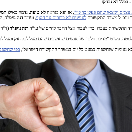
-
בכלל לא נבדקו
.
 עצמם וימצאו שהם פעלו כראוי"
, אז הוא כנראה
לא טועה
. נדמה כאילו
תמי 
זר מנכ"ל משרד התקשורת
לעניינים לא ברורים עד הסוף
, ועו"ד
דנה נויפלד
, ה
 התקשורת בעברו, כדי לעבוד אצל החבר לחיים של עו"ד
דנה נויפלד
(ד"ר
למטה. פשוט "מדינת חלם" של אנשים שחושבים שהם מעל לכל חוק ומעל לכל
הלא נעימות שנחשפות כמעט כל יום במשרד התקשורת הישראלי,
כפי שחשפנו