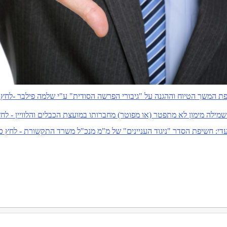
ת המשך הטיוח וההגנה על "גיבורי הפרשה הסודית" ע"י שלמה פילבר -לחץ 
שמילה מימון לא מתפטר (או מפוטר) מחברותו במועצת הכבלים והלוויין - לחץ
די: חשיפת הסדר "ניגוד העניינים" של מ"מ מנכ"ל משרד התקשורת - לחץ כ