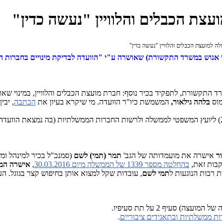
צת הכבלים והלוויין "נעשה כדין"
 למועצת הכבלים והלוויין "נעשה כדין"
י אנוש במשרד התקשורת) שאושרה ע"י "הוועדה לבדיקת מינויים בחברות 
 התקשורת, לתפקיד בכיר נוסף: חברת מועצת הכבלים והלוויין, במינוי ש
מוס
בלהה גילאור,
המשמשת כיו"ר הוועדה. מי שיקרא בעיון את
הכתבה
, יבי
ר
אישרה את מועמדותה של הגב'
תמר (תמי) לשם
(סמנכ"ל בכיר למינהל ו
בהחלטה מספר 1339 של הממשלה מיום 30.03.2016
,
אישרה
המ
 רבות הנוגעות ל
תמי
לשם
, עובדות שקל למצוא אותן בחיפוש קצר בגוגל. ה
 סעיף 2 על תת סעיפיו.
.