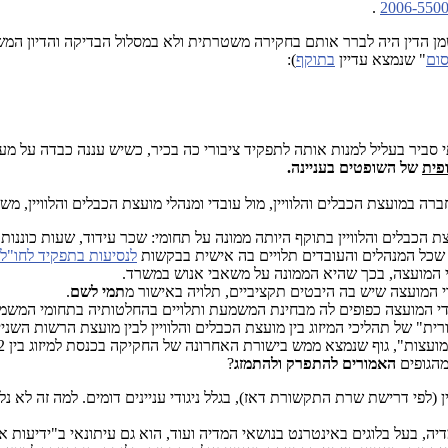
.
ן הדין היה לברר אותם בחקירה משטרתית ולא במסלול הבדיקה והדיון המשפ
סום
" שנמצא עדיין
בתוקף
):
י סביר בעליל למנות אותה לתפקיד ציבורי כה בכיר, כשיש עננה כבדה על מעש
פית
של השופטים בעניינה.
רה במועצת הכבלים והלוויין, מול עובדי ומנהלי מועצת הכבלים והלוויין, מש
הכבלים והלוויין בתוקף היותה ממונה על תחומי: שכר עידוד, שעות כוננות
שכל המנהלים והעובדים תלויים בה אישית בבקשות
לנסיעות בתפקיד לחו"ל
י המועצה, בכך שהיא הממונה על משאבי אנוש במשרד.
 המועצה שיש בה היבטים תקציביים, תלויה באישור מ
תמי
לשם
.
י המועצה כפופים לה מבחינת המשמעת ותלויים בהחלטותיה בתחומי המשמע
של תהליכי המיזוג בין מועצת הכבלים והלוויין לבין מועצת הרשות השנייה. ד
שנמצא ממש בישורת האחרונה של החקיקה בכנסת למיזוג בין 2 המועצות הללו. איך ייתכן ש
הגופים
האמורים להתפרק ולהתמזג
?
יה, בעל בלוגים באינטרנט בנושאי המדיה ועוד, הוא גם עיתונאי ב"ידיעות 