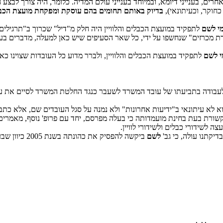
רים, בענייני דיומא, ובמיוחד בענייני עולם המדיה. כלומר, היה צורך לבצע 
כחוקר, וכעיתונאי),
בדיוק באותם תחומים בהם עוסקת ומפקחת מועצת הכבלים
י לשם
לתפקיד במועצת הכבלים והלוויין היה חלק מ"דיל" שכרוך ב"תרגילי
ת מכרזים" שנחשפו על ידי, כל שאר הסעיפים שיש כאן למעלה, מדברים בע
 לשם
לתפקיד במועצת הכבלים והלוויין, ולברר מדוע כל העובדות שצוינו כאן
לעבודה בתביעתו של עובד המשרד לשעבר כנגד החלטת המשרד לסיים את עבודת
א לא עיתונאי ב"ידיעות אחרונות" ולא נמנה על סגל העובדים שם, אלא כת
רת בעת בחינת מועמדותה כי בעלה מפרסם, יחד עם פרופ' נוסף, מאמרים א
לשידורי כבלים ולשידורי לוויין.
יקתנו עולה, כי גב'
לשם
ביקשה להפסיק