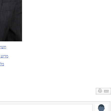
חשיפ
מדוע 
בלע