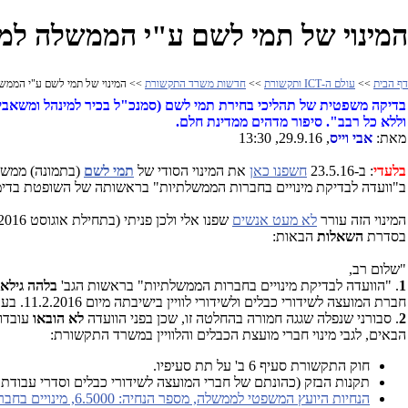
המינוי של תמי לשם ע"י הממשלה למוע
דף הבית
>>
עולם ה-ICT ותקשורת
>>
חדשות משרד התקשורת
>> המינוי של תמי לשם ע"י הממשלה
בדיקה משפטית של תהליכי בחירת תמי לשם (סמנכ"ל בכיר למינהל ומשאב
וללא כל רבב". סיפור מדהים ממדינת חלם.
מאת:
אבי וייס
, 29.9.16, 13:30
בלעדי
: ב-23.5.16
חשפנו כאן
את המינוי הסודי של
תמי לשם
(בתמונה) ממשרד
ב"וועדה לבדיקת מינויים בחברות הממשלתיות" בראשותה של השופטת בדי
המינוי הזה עורר
לא מעט אנשים
שפנו אלי ולכן פניתי (בתחילת אוגוסט 2016) ליועץ המשפטי לממשלה ולרשות החברות הממשלתיות (בה נמצאת הוועדה, בראשות השופטת בדימ.
בסדרת
השאלות
הבאות:
"שלום רב,
1
. "הוועדה לבדיקת מינויים בחברות הממשלתיות" בראשות הגב'
בלהה גילאו
חברת המועצה לשידורי כבלים ולשידורי לוויין בישיבתה מיום 11.2.2016. בעקבות זאת,
2
. סבורני שנפלה שגגה חמורה בהחלטה זו, שכן בפני הוועדה
לא הובאו
עובדות
הבאים, לגבי מינוי חברי מועצת הכבלים והלוויין במשרד התקשורת:
חוק התקשורת סעיף 6 ב' על תת סעיפיו.
תקנות הבזק (כהונתם של חברי המועצה לשידורי כבלים וסדרי עבודתה של המועצה)
הנחיות היועץ המשפטי לממשלה, מספר הנחיה: 6.5000, מינויים בחברות ממשלתיות ובתאגידים ציבוריים