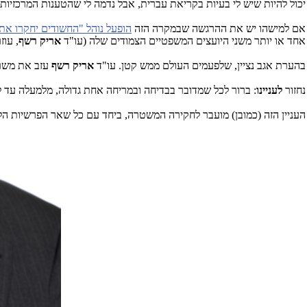
יכול להיות שיש לי בעיות בקריאת עברית, אבל נדמה לי שהטענות המרכזיות 
אם למישהו יש את ההרגשה שבמקרה הזה
הופעל נוהל "החשודים יחקרו את
אחד או יותר משני היועצים המשפטיים הצמודים שלה (עו"ד
אריק רשף
, עו
בהערת אגב נציין, שלפעמים העולם ממש קטן. עו"ד
אריק רשף
עזב את משרד
נחזור
לעניינו
: ברור לכל שמדובר בבדיחה ובמריחה אחת גדולה, מלמעלה עד 
העניין הזה (כמובן) מועבר לחקירה המשטרה, ביחד עם כל שאר הפרשיות 