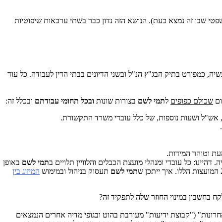
טי שבו זה נמצא כעת). הנושא הזה נדון כבר בשתי ערכאות שיפוטיות
יה, כמפורט בתיק הבג"ץ הנ"ל ובשני הדיונים בבתי הדין לעבודה. כל עוד
ום
שכולם כפופים
ל
תמי
לשם
בצורות שונות
ובכל
תחומי עבודתם
ובכלל זה:
, אש"ל ושעות נוספות, של כלל עובדי משרד התקשורת.
.
ת וטוהר המידות.
היינו: כל עובדי ומנהלי מועצת הכבלים והלוויין תלויים ב
תמי
לשם
באופן
תמי
לשם
תעסוק בניהול ובמימוש
המיזוג בין
אחרונות" ("קבוצת ידיעות" מעורבת בהוט ובגופי מדיה אחרים הנמצאים