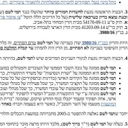
נוהל מינוי בעלי תפקידים לחברות ממשלתיות ולתאגידי ציבוריים, רח. 2006-5500
3
. הבעיה הראשונה נוגעת
לחשדות חמורים ביותר
שהועלו כנגד
תמי לשם
(שמ
וכעת נמצא בדיון בערכאה שלישית
(על כל הדיונים הללו הוטל "
צו איסור פר
א
. תיק ס"ע 54170-09-11 מבית הדין המחוזי בתל-אביב.
ב
. תיק בר"ע 41203-09-14 מבית הדין הארצי לעבודה בירושלים.
ג
. בג"ץ
3980/16
.
היות והדיון
בבג"ץ
3980/16
שדן בעניינה של
תמי לשם
טרם הסתיים
, זה בלת
הדיון השיפוטי בעניינה
לא הסתיים
, מן הדין היה להמתין
עד קבלת
החלטה סו
4
. הבעיה השנייה נוגעת לניגודי העניינים המרובים שיש ל
תמי
לשם,
בהיותה חב
תמי לשם
ממונה על גובה השכר הממשי של העובדים והמנהלים במועצת 
תמי לשם
היא הממונה על "ועדת הנסיעות" של משרד התקשורת, כך 
תמי לשם
ממונה על הקידום האישי (בדרגות ובתפקידים) של כל עובד
תמי לשם
ממונה על תקציבי המשרד, כך שכל פעילות של מנהלי ועובדי
תמי לשם
ממונה על המשמעת של עובדי המשרד, כך שכל מנהלי ועובד
תמי לשם
מונתה ע"י שר התקשורת ומנכ"ל המשרד לתפקיד "פרויקטורית" 
אישי, איזה תפקיד ומעמד יקבלו בגוף החדש שיקום, שמכונה "ברית המועצות", גוף 
המועצות
מטעמו של השר והמנכ"ל, כאשר היא בעצמה חברה
באחד
מ
יוזכר ש
תמי
לשם
נאלצה להתפטר ב-2005 מחברותה במועצת הכבלים והלוויין (לפי דרישת שרת התקשורת דאז), בגלל ניגודי עניינים דומים. למה זה לא נלקח בחשבון במינוי החוזר שלה לתפקיד זה?
5
. בעלה של
תמי לשם
(ד"ר
ברוך לשם
), מלבד היותו מרצה מוכר בתחומי המד