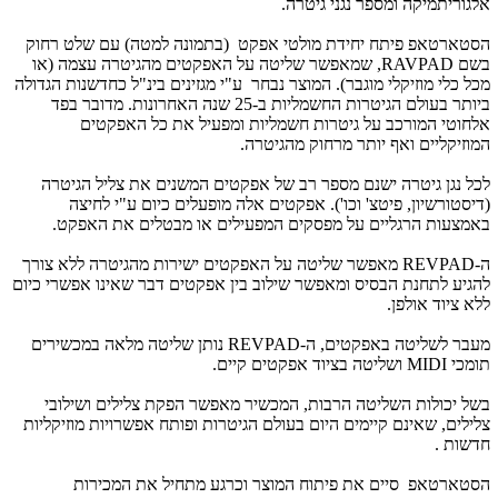
אלגוריתמיקה ומספר נגני גיטרה.
הסטארטאפ פיתח יחידת מולטי אפקט (בתמונה למטה) עם שלט רחוק
בשם
RAVPAD
, שמאפשר שליטה על האפקטים מהגיטרה עצמה (או
מכל כלי מוזיקלי מוגבר). המוצר נבחר ע"י מגזינים בינ"ל כחדשנות הגדולה
ביותר בעולם הגיטרות החשמליות ב-25 שנה האחרונות. מדובר בפד
אלחוטי המורכב על גיטרות חשמליות ומפעיל את כל האפקטים
המוזיקליים ואף יותר מרחוק מהגיטרה.
לכל נגן גיטרה ישנם מספר רב של אפקטים המשנים את צליל הגיטרה
(דיסטורשיון, פיטצ' וכו'). אפקטים אלה מופעלים כיום ע"י לחיצה
באמצעות הרגליים על מפסקים המפעילים או מבטלים את האפקט.
ה-
REVPAD
מאפשר שליטה על האפקטים ישירות מהגיטרה ללא צורך
להגיע לתחנת הבסיס ומאפשר שילוב בין אפקטים דבר שאינו אפשרי כיום
ללא ציוד אולפן.
מעבר לשליטה באפקטים, ה-
REVPAD
נותן שליטה מלאה במכשירים
תומכי
MIDI
ושליטה בציוד אפקטים קיים.
בשל יכולות השליטה הרבות, המכשיר מאפשר הפקת צלילים ושילובי
צלילים, שאינם קיימים היום בעולם הגיטרות ופותח אפשרויות מוזיקליות
חדשות .
הסטארטאפ סיים את פיתוח המוצר וכרגע מתחיל את המכירות