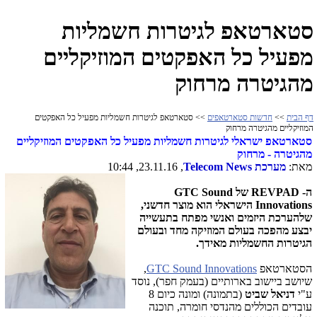
סטארטאפ לגיטרות חשמליות
מפעיל כל האפקטים המוזיקליים
מהגיטרה מרחוק
דף הבית
>>
חדשות סטארטאפים
>> סטארטאפ לגיטרות חשמליות מפעיל כל האפקטים
המוזיקליים מהגיטרה מרחוק
סטארטאפ ישראלי לגיטרות חשמליות מפעיל כל האפקטים המוזיקליים
מהגיטרה - מרחוק
מאת:
מערכת
Telecom News
, 23.11.16, 10:44
ה-
REVPAD
של
GTC Sound
Innovations
הישראלי הוא מוצר חדשני,
שלהערכת היזמים ואנשי מפתח בתעשייה
יבצע מהפכה בעולם המוזיקה מחד ובעולם
הגיטרות החשמליות מאידך.
הסטארטאפ
GTC Sound Innovations
,
שיושב ביישוב בארותיים (בעמק חפר), נוסד
ע"י
דניאל שביט
(בתמונה) ומונה כיום 8
עובדים הכוללים מהנדסי חומרה, תוכנה