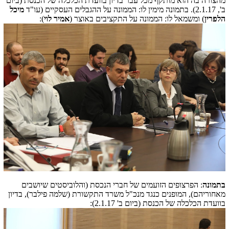
מהצורה בה הוא מותקף מכל עבר בדיון בוועדת הכלכלה של הכנסת (ביום
ב', 2.1.17). בתמונה מימין לו: הממונה על ההגבלים העסקיים (עו"ד
מיכל
הלפרין
) ומשמאל לו: הממונה על התקציבים באוצר (
אמיר לוי
):
בתמונה
: הפרצופים הזועמים של חברי הנכסת (והלוביסטים שיושבים
מאחוריהם), המופנים כנגד מנכ"ל משרד התקשורת (שלמה פילבר), בדיון
בוועדת הכלכלה של הכנסת (ביום ב' 2.1.17):