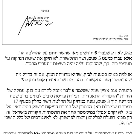
מאז, לא רק
שעברו 6 חודשים מאז שהשר חתם על ההחלטה הזו
,
אלא
עברו כמעט 5 שנים
, ושר התקשורת
לא תיקן
את שיטת הפיקוח על
תעריפי בזק. כך, שהפיקוח עליה יהיה בשיטת "
תעריף מרבי
".
אז למה באים בטענות
לבזק
, שהיא מרוויחה המון, אם זה בדיוק מה
שהרגולטור (שר התקשורת בהסכמת שר האוצר)
קבע
ונתן לה?
כהערת אגב אציין שמה ש
שלמה פילבר
מנסה לקדם עם בזק: עסקה של
הורדת "ההפרדה התאגידית" תמורת פריסת סיבים לבתים ברוב שטח
המדינה תוך 3 שנים, עונה
במדויק
על החלטת השר
כחלון
בסעיף 17
במכתבו שמצולם כאן. הפתרון של הגברת הפיקוח "בשוק הסיטונאי" על
בזק,
לא יקדם אפילו במילימטר אחד את התשתיות הקוויות בישראל
. זה
רק מביא תועלת לסלקום (וקצת לפרטנר). לא לאינטרסים של כלל תושבי
ישראל.
לכן, ברגע שהמחירים של שירותי בזק
ישתנו ממחירי Fix למחירים מרביים
,