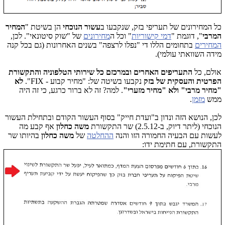
כל המחירונים של תעריפי בזק, שנקבעו ב
עשור הנוכחי
הן בשיטת "
המחיר
המרבי
", דוגמת "
דמי קישוריות
" וכל ה
מחירונים
של "שוק סיטונאי". לכן,
המחירים
בתחומים הללו די "נפלו לרצפה" בשנים האחרונות (גם בכל קנה
מידה השוואתי עולמי).
אולם, כל
התעריפים האחרים ובמרכזם כל שירותי הטלפוניה והתקשורת
הפרטית והעסקית של בזק
נקבעו בשיטה של: "מחיר קבוע - FIX".
לא
"מחיר מרבי" ולא "מחיר מזערי"
. למה? זה לא ברור כרגע, כי זה היה
ממש
מזמן
.
לכן, הנושא הזה ונדון ב"ועדת חייק" בסוף העשור הקודם ובתחילת העשור
הנוכחי (ליתר דיוק, ב-2.5.12) שר התקשורת
משה כחלון
אף קבע מה
לעשות עם הבעיה החמורה הזו והנה
ההחלטה
של
משה כחלון
בהיותו שר
התקשורת, עם חתימת ידו: