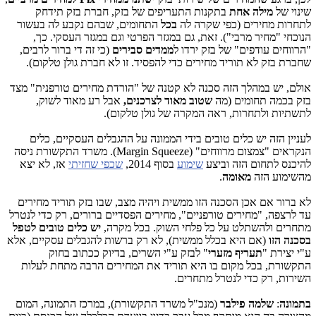
שינוי של
מילה אחת
בתקנות התעריפים של בזק, חברת בזק תידחק
לתחרות מחירים (כפי שקרה לה
בכל
התחומים, שבהם נקבע לה בעשור
הנוכחי "מחיר מרבי"). זאת, גם במגזר הפרטי וגם במגזר העסקי. כך,
"הרווחים עודפים" של בזק ירדו ל
ממדים סבירים
(כי זה די ברור לרבים,
שחברת בזק לא תוריד מחירים כדי להפסיד. זו לא חברת גולן טלקום).
אולם, יש במהלך הזה סכנה לא קטנה של "הורדת מחירים טורפנית" מצד
בזק בכמה תחומים (מה
שטוב מאוד לצרכנים,
אבל רע מאוד לשוק,
לתשתיות ולתחרות, ראה המקרה של גולן טלקום).
לעניין הזה יש כלים טובים בידי הממונה על ההגבלים העסקיים, כלים
הנקראים "צמצום מרווחים" (Margin Squeeze). משרד התקשורת ניסה
להיכנס לתחום הזה וביצע
שימוע
בסוף 2014,
שכפי שחזיתי
אז, לא יצא
מהשימוע הזה
מאומה
.
לא ברור אם אכן הסכנה הזו ממשית ויהיה מצב, שבו בזק תוריד מחירים
עד לרצפה, "מחירים טורפניים", מחירים הפסדיים ברורים, רק כדי לנטרל
מתחרים ולהשתלט על כל פלחי השוק. בכל מקרה,
יש כלים טובים לטפל
בסכנה הזו
(אם היא בכלל ממשית), לא רק ברשות להגבלים עסקיים, אלא
ע"י יצירת "
תעריף מזערי
" לבזק ע"י השרים, בדיוק ככתוב בחוק
התקשורת, בכל מקום בו היא תוריד את המחירים הרבה מתחת לעלות
השירות, רק כדי לנטרל מתחרים.
בתמונה
:
שלמה פילבר
(מנכ"ל משרד התקשורת), במרכז התמונה, המום