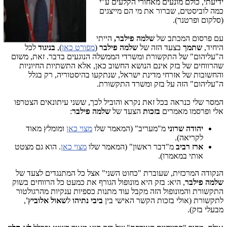
ידיעתי, כולם מונעים מאחורי הקלעים ע"י
כמה לוביסטים, שברור את מי הם מייצגים
(סלקום ופרטנר).
עם פרסום המכתב של
שלמה פילבר,
הייתי
היחיד,
שתמך
בצעד הזה של
שלמה פילבר
(
מפורט כאן
),
בניגוד
לכל
ה"עליהום" של התקשורת ומשרדי הממשלה הנוגעים בדבר. זאת, משום
שהרווחים של בזק אינם הנושא החשוב כאן, אלא התשתיות החיוניות
והחשובות של אזרחי מדינת ישראל, שנתקעו בהיסטוריה, רק בגלל
ה"עליהום" הזה על בזק ומשרד התקשורת.
המסר שלי כנראה בכל זאת נקרא והוביל לכך, ששני עיתונאים הצטרפו
אלי ופרסמו מאמרים
בזכות
הצעד של
שלמה פילבר
:
יהודה שרוני
מ"מעריב" (המאמר שלו
מצוי כאן
ומומלץ מאוד
לקריאה).
ארז רביב
מ"דבר ראשון" (המאמר שלו
מצוי כאן
. הוא גם מצטט
אותי במאמרו).
הנקודה המרכזית, שעוברת "כחוט השני" אצל כל המתנגדים לצעד של
שלמה פילבר
,
היא: בזק היא מונופול הגורף את כמעט כל הרווחים בשוק
התקשורת והמונופול הזה מקבל עוד מתנות כספיות ענקיות מהרגולטור
לתקשורת (אולי בזכות הקשר האישי בין
ביבי נתיהו
ל
שאול אלוביץ'
,
מבעלי בזק).