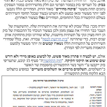
אולם, מקור "הרווחיות העודפת" של בזק הוא מאוד פשוט ובכלל
לא תלוי
בבזק
: כל תעריפי בזק (במגזר הפרטי וגם חלק מהשירותים במגזר העסקי)
נתונים תחת משטר "
פיקוח מחירים
" מאוד הדוק. המחירים הללו נקבעו
לפני יותר מעשור ומאז כמעט ולא השתנו (בעוד שבכל תחומי השירותים
בעולם התקשורת בכל התחומים, המחירים
נפלו
בעשור האחרון).
יתרה מכך: בגלל שבזק לא שדרגה את התשתיות שלה, ההשקעות של
העבר כבר החזירו את עצמן מזמן ולכן בעשור הנוכחי כל ההכנסות של בזק
הן רווח מצוין ונקי על תשתיות מיושנות, שלא שודרגו ובזק מתחזקת אותן
שנים רבות, כדי שתהיינה "
בית חרושת לכסף
" עבורה. זאת, בגלל שמחירי
השירותים על התשתיות הללו
נשארו קבועים
זה יותר מעשור (למעט
התאמות מזעריות לפי המדד).
אולם,
יש לבעיה זו פתרון מאוד פשוט, קל לביצוע באופן מיידי ולא דורש
שום שימוע או תיקוני חקיקה
. "
חוק התקשור
ת" סעיף 15 קובע, שתעריפי
בזק ייקבעו ע"י השר (שר התקשורת) בהסכמת שר האוצר
כ"תשלומים,
תשלומים מרביים או תשלומים מזעריים
" כמופיע בתצלום
הבא הלקוח מחוק התקשורת: