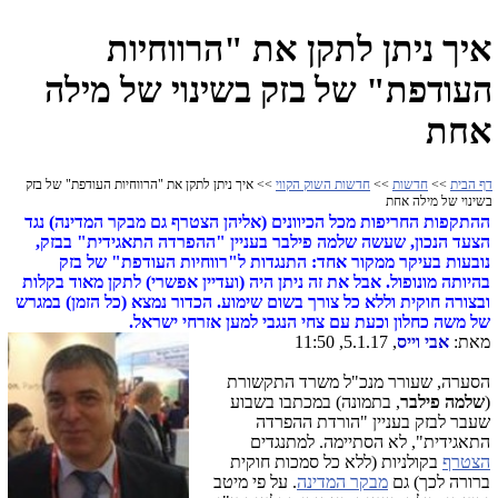
איך ניתן לתקן את "הרווחיות
העודפת" של בזק בשינוי של מילה
אחת
דף הבית
>>
חדשות
>>
חדשות השוק הקווי
>> איך ניתן לתקן את "הרווחיות העודפת" של בזק
בשינוי של מילה אחת
ההתקפות החריפות מכל הכיוונים (אליהן הצטרף גם מבקר המדינה) נגד
הצעד הנכון, שעשה שלמה פילבר בעניין "ההפרדה התאגידית" בבזק,
נובעות בעיקר ממקור אחד: התנגדות ל"רווחיות העודפת" של בזק
בהיותה מונופול. אבל את זה ניתן היה (ועדיין אפשרי) לתקן מאוד בקלות
ובצורה חוקית וללא כל צורך בשום שימוע. הכדור נמצא (כל הזמן) במגרש
של משה כחלון וכעת עם צחי הנגבי למען אזרחי ישראל.
מאת:
אבי וייס
, 5.1.17, 11:50
הסערה, שעורר מנכ"ל משרד התקשורת
(
שלמה פילבר
, בתמונה) במכתבו בשבוע
שעבר לבזק בעניין "הורדת ההפרדה
התאגידית", לא הסתיימה. למתנגדים
הצטרף
בקולניות (ללא כל סמכות חוקית
ברורה לכך) גם
מבקר המדינה
. על פי מיטב