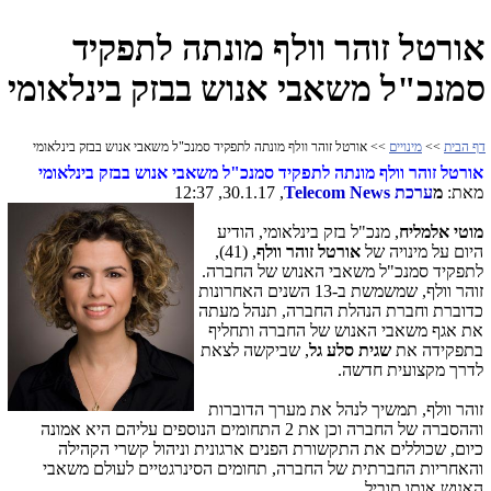
אורטל זוהר וולף מונתה לתפקיד
סמנכ"ל משאבי אנוש בבזק בינלאומי
דף הבית
>>
מינויים
>> אורטל זוהר וולף מונתה לתפקיד סמנכ"ל משאבי אנוש בבזק בינלאומי
אורטל זוהר וולף מונתה לתפקיד סמנכ"ל משאבי אנוש בבזק בינלאומי
מאת:
מ
ערכת
Telecom News
, 30.1.17, 12:37
מוטי אלמליח
, מנכ"ל בזק בינלאומי, הודיע
היום על מינויה של
אורטל זוהר וולף
, (41),
לתפקיד סמנכ"ל משאבי האנוש של החברה.
זוהר וולף, שמשמשת ב-13 השנים האחרונות
כדוברת וחברת הנהלת החברה, תנהל מעתה
את אגף משאבי האנוש של החברה ותחליף
בתפקידה את
שגית סלע גל
, שביקשה לצאת
לדרך מקצועית חדשה.
זוהר וולף, תמשיך לנהל את מערך הדוברות
וההסברה של החברה וכן את 2 התחומים הנוספים עליהם היא אמונה
כיום, שכוללים את התקשורת הפנים ארגונית וניהול קשרי הקהילה
והאחריות החברתית של החברה, תחומים הסינרגטיים לעולם משאבי
האנוש אותו תוביל.