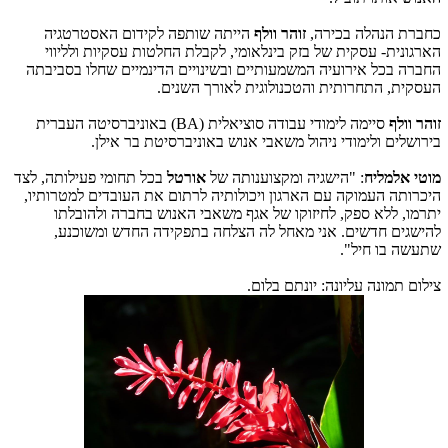
כחברת הנהלה בכירה,
זוהר וולף
הייתה שותפה לקידום האסטרטגיה
הארגונית- עסקית של בזק בינלאומי, לקבלת החלטות עסקיות ולליווי
החברה בכל אירועיה המשמעותיים ובשינויים הדינמיים שחלו בסביבתה
העסקית, התחרותית והטכנולוגית לאורך השנים.
זוהר וולף
סיימה לימודי עבודה סוציאלית (
BA
) באוניברסיטה העברית
בירושלים ולימודי ניהול משאבי אנוש באוניברסיטת בר אילן.
מוטי אלמליח
: "הישגיה ומקצוענותה של
אורטל
בכל תחומי פעילותה, לצד
היכרותה העמוקה עם הארגון ויכולותיה לרתום את העובדים למטרותיו,
יתרמו, ללא ספק, לחיזוקו של אגף משאבי האנוש בחברה ולהובלתו
להישגים חדשים. אני מאחל לה הצלחה בתפקידה החדש ומשוכנע,
שתעשה בו חיל".
צילום תמונה עליונה: יונתם בלום.