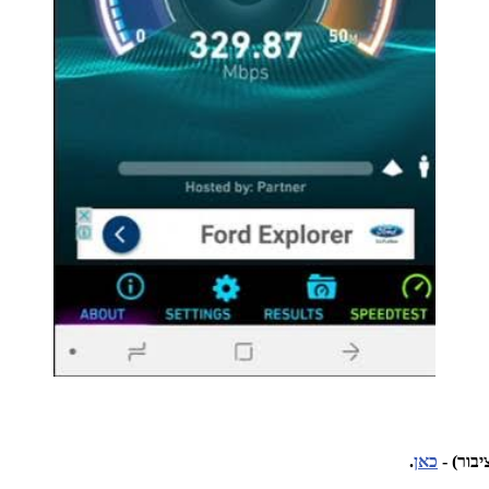
כאן
.