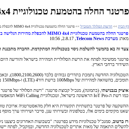
פרטנר החלה בהטמעת טכנולוגיית MIMO 4x4 להכפלת מהירות גלישה בסלולר
דף הבית
>>
חדשות הסלולר והמובייל
>> פרטנר החלה בהטמעת טכנולוגיית MIMO 4x4 להכפלת מהירות גלישה בסלולר
פרטנר החלה בהטמעת טכנולוגיית
MIMO 4x4
להכפלת מהירות הגלישה ב
מאת:
מערכת
Telecom News
, 2.8.17, 10:56
צעד זה בא בהמשך להשלמת ניסוי בטכנולוגיה המתקדמת. החברה מתכננת ת
פרטנר ממשיכה לפתח את הרשת הסלולרית המהירה בישראל והודיעה היום ע
השידור ברחבי הארץ.
הטכנולוגיה החדשה נתמכת בתדרים גבוהים בלבד (1800,2100,2600), ובאמצעות הכפלת כמות המשדרים והמקלטים באנטנה סלולרית, תאפשר ללקוחות פרטנר לגלוש במהירות של עד
תומכים, בהשוואה למהירות של
100Mbps
ברשת דור4 (
LTE
) ו-
150Mbps
בר
איציק בנבנישתי
כמו רשת ה-
IoT Pro
הראשונה בישראל, וטכנולוגיית
WiFi Calling
המאפשרת 
ההשקעה של פרטנר בתשתיות תקשורת היא חלק מהאסטרטגיה ארוכת טווח ל
שאנו מקימים בימים אלו, בטלפוניה ובשירותי ענן, סייבר ושירותי ערך מוסף 
רז ברטוב
, סמנכ"ל טכנולוגיות מידע בפרטנר: "בשבועות האחרונים ביצענו 
להשלים התאמה של מאות אתרים לטכנולוגיה החדשה, ובמקביל, לפתח יישומי