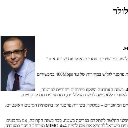
.
M
ישה במכשירים תומכים באמצעות שדרוג אתרי
400Mbps
במכשירים
, (בתמונה), מנכ״ל קבוצת פרטנר: "רשת הסלולר של פרטנר היא המתקדמת ביותר בישראל, עם הפריסה הרחבה ביותר של דור 4 ודור 4.5. בשנה האחרונה השקנו פיתוחים ייחודיים לפרטנר,
 לאזורים ללא גישה לרשת הסלולרית, כמו חניונים תת קרקעיים.
ם המחוברים – בסלולר, בשירות פרטנר
tv
, בתשתית הסיבים האופטיים,
 קיבלנו החלטה להתקדם בפריסה בשטח. כבר בשנה הקרובה, אנו מתכננים
ים בישראל להוציא את טכנולוגיית
MIMO 4x4
ממרחב הניסוי במעבדה,