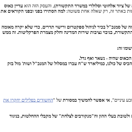
), והעסק הזה הוא
עדיין כאוס
יפות באתר זה, רק שאלה אחת פשוטה:
למה הסתירו בפני ובפני הקוראים את
ה של סמנכ"ל בכיר לניהול ספקטרום ורישוי תדרים
,
כדי שלא יקרה מאומה
תקשורת, בגיבוי נציבות שירות המדינה וחלק מצמרת הפרקליטות. זה ממש
ומו זה:
הכאוס שהיה - נשאר ואף גדל.
: לדאוג לכך ש"דמי הכיס" של שאול אלוביץ' יגדלו בכ-3 מיליארד ש"ח, על חשבון הכיס של כולנו, כמיליארד ש"ח עברו במסלול של המנכ"ל ושות' מול בזק
ע עיניים",
אי אפשר
להמשיך במסורת
של "
החשודים בפלילים יחקרו את
לטובת בעלי ההון וה"מנקורבים לצלחת" של מקבלי ההחלטות, בניגוד