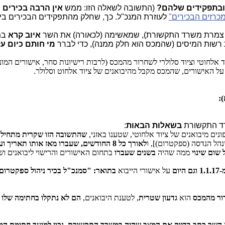
בתפקידים שלהם?
(התשובה לשאלה הזו: ממש
אין הרבה בכירים
ב
מכרזים הבכירים"
לעוזרת המנכ"ל. כך, שחלק מהתפקידים הבכירים ב
 צמרת משרד התקשורת), שמאשימה (לכאורה) את השר
איוב קרא
במ
מי חותם כיום על
וד אלחוטי וציוד סלולרי לשחרור מהמכס (לרבות רישיונות סחר, אישורים המ
ל האישורים, שהמכס מקבל מהיבואנים של ציוד אלחוט וסלולר.
:
בשאלות הבאות
:
ונים מיבואנים של ציוד אלחוטי, שטענו באזני,
שהתשובה הזו שקרית מתחילת
הל הנדסה (ספקטרום)], ו
לאורך כל 8 החודשים, שעברו מאז אותו תאריך ועד עצם היום הזה
 שום שינוי
ממה שהיה
בשנים שעברו
בתחום האישורים והרישוי ליבואנים ו
1
וגם היום
על אישורי הייבוא
בתואר: "סמנכ"ל בכיר ניהול ספקטרום 
רור מהמכס
הוא
גדעון שטרית
, לטענת היבואנים,
הם לא נתקלו בחתימה שלו ב
י
השר כתב בדיוק את המצב שהיה במשרד התקשורת, נכון למועד חתימת המס