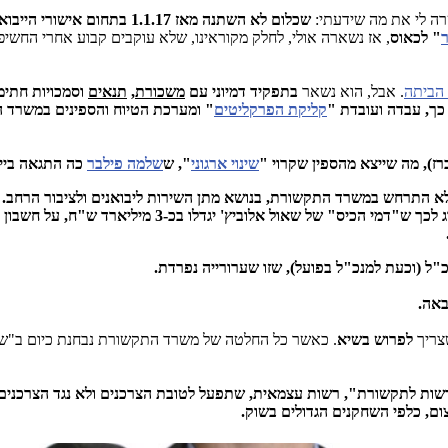
רה לי את מה שידעתי:
שכלום לא השתנה מאז 1.1.17 בתחום אישורי הייבוא של ציוד אלחוטי וסלולרי במשרד התקשורת
" לכאוס
, אז נשארה אולי, לחלק מקוראינו, שלא עוקבים קבוע אחרי החש
 הביתה
. אבל, הוא נשאר
בתפקיד דמיוני
עם
משכורת
,
תנאים
וסמכויות חתימ
כך, עבדה ועובדת "
קליקת הפרקליטים
" ומערכת הטיוח והספינים במשרד ה
ז), מה שייצא מהספין שקרוי "
שינוי ארגוני
", ש
שלמה פילבר
כה התגאה בייש
א התרחש במשרד התקשורת, בנושא מתן השירות ליבואנים ולציבור הרחב. 
משרד התקשורת הצליח בשנתיים האחרונות בנושא אחד בלבד
"ל (וכעת למנכ"ל בפועל), שזו שערורייה נפרדת.
באה.
שצריך
לפרוש בשיא
. כאשר כל החלטה של משרד התקשורת נבחנת כיום ב"שב
שות לתקשורת", רשות עצמאית, שתפעל לטובת הצרכנים ולא נגד הצרכנים ו
ום, כלפי השחקנים הגדולים בשוק.