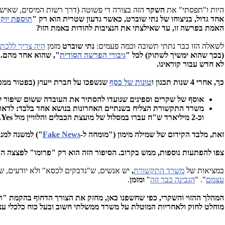
היות ו"תפסתי" את
השקר
הזה בצורה די פשוטה (דרך רשות המיסים, שאיש
אחד גדול, בניצוחו של נתי שוברט, כאשר גדעון שטרית הוא רק "
תוספת יוקר
האמת בפרשה זו, עד שאילצתי את הנציבות להודות באמת הזו?
לשאלה הזו כבר נתתי תשובה וכמה פעמים:
נתי שוברט
מזמן
היה צריך ללכת
(בכך שהוא ימשיך לשתוק) לכל "
גיבורי הפרשה הסודית
", שהוא אחד מהם. 
לא חדש עבור קוראינו.
כך, אחרי 4 שנות תכנון ו
טונות של כסף
שנשפכו על חברת ייעוץ (בפטור ממכר
אוסף של שקרים וספינים שנועדו להסתיר את העובדה ששום שיפור ל
וכ-2 מיליארד ש"ח עברו במסלול של מועצת הכבלים והלוויין מול Yes.
זאת, מלבד הקידום של שמילה מימון ("מומחה ל-
Fake News
") למשנה למנכ
צפו להפתעות נוספות, ממש בקרוב. הסיפור הזה הוא רק "פרומו" לפצצה ה
במציאות של
משרד התקשורת
,
יש אנשים, ש"נדבקים לכסא" ולא יודעים, 
עצמם
". "
הגבינה כבר זזה
"
ומזמן
.
המהלך ההזוי והשקרי, כפי שחשפנו כאן, מחזק את הצורך הדחוף בהקמת "ר
מוחלט לחוק ולאחריות המוטלת על משרד ממשלתי חשוב ובעל כוח כלכלי עצ