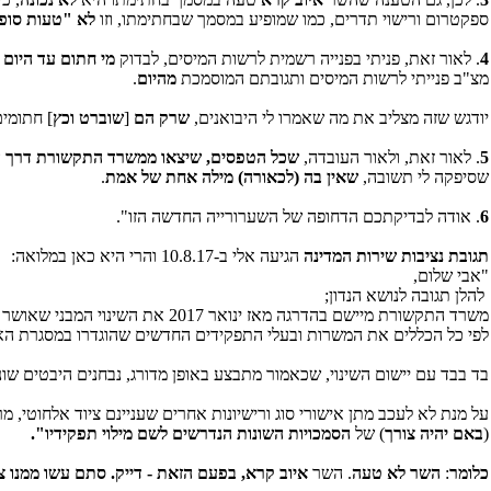
ספקטרום ורישוי תדרים, כמו שמופיע במסמך שבחתימתו, וזו
לא "טעות סופ
4
. לאור זאת, פניתי בפנייה רשמית לרשות המיסים, לבדוק
מי חתום עד היום 
מצ"ב פנייתי לרשות המיסים ותגובתם המוסמכת
מהיום
.
יודגש שזה מצליב את מה שאמרו לי היבואנים,
שרק הם
[
שוברט וכץ
] חתומים
5
. לאור זאת, ולאור העובדה,
שכל הטפסים, שיצאו ממשרד התקשורת דרך הי
שסיפקה לי תשובה,
שאין בה (לכאורה) מילה אחת של אמת
.
6
. אודה לבדיקתכם הדחופה של השערורייה החדשה הזו".
תגובת נציבות שירות המדינה
הגיעה אלי ב-10.8.17 והרי היא כאן במלואה:
"אבי שלום,
להלן תגובה לנושא הנדון;
משרד התקשורת מיישם בהדרגה מאז 
לפי כל הכללים את המשרות ובעלי התפקידים החדשים שהוגדרו במסגרת האר
בד בבד עם יישום השינוי, שכאמור מתבצע באופן מדורג, נבחנים היבטים ש
על מנת לא לעכב מתן אישורי סוג ורישיונות אחרים שעניינם ציוד אלחוטי, מ
(
באם יהיה צורך
) של
הסמכויות השונות הנדרשים לשם מילוי תפקידיו".
כלומר
:
השר לא טעה
. השר
איוב קרא, בפעם הזאת - דייק. סתם עשו ממנו 