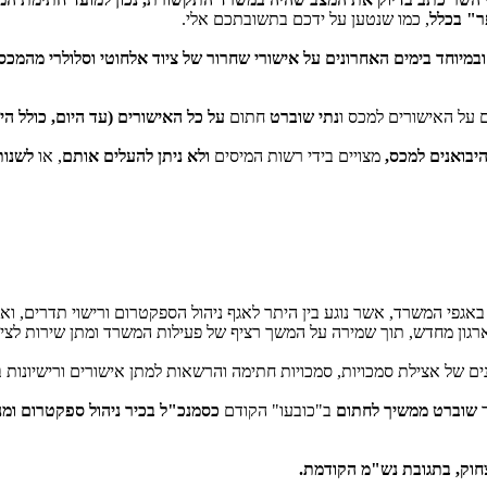
ר" בכלל
, כמו שנטען על ידכם בתשובתכם אלי.
ובמיוחד בימים האחרונים על אישורי שחרור של ציוד אלחוטי וסלולרי מהמכס
 על האישורים למכס ו
נתי שוברט
חתום
על כל האישורים (עד היום, כולל הי
בואנים למכס,
מצויים בידי רשות המיסים
ולא ניתן
להעלים אותם
, או
לשנות
ינואר 2017 את השינוי המבני שאושר באגפי המשרד, אשר נוגע בין היתר לאגף ניהול הספקטרום 
גון מחדש, תוך שמירה על המשך רציף של פעילות המשרד ומתן שירות לציב
ונים של אצילת סמכויות, סמכויות חתימה והרשאות למתן אישורים ורישיונ
ר
שוברט ממשיך לחתום
ב"כובעו" הקודם
כסמנכ"ל בכיר ניהול ספקטרום ומנ
צחוק, בתגובת נש"מ הקודמת.