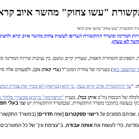
תקשורת "עשו צחוק" מהשר איוב קרא
רד התקשורת "עשו צחוק" מהשר איוב קרא?
רות המדינה ומשרד התקשורת העדיפו לעשות צחוק מהשר איוב קרא ולהציג 
שר לא טעה
).
ח, הספינים והסתרת האמת, שעדיין קיים ונושם, בין נציבות שירות המדינה 
י שחשפנו כאן
) בעניינה של עוזרת המנכ"ל (
עדי קאהן גונן
), ולפעמים אלה ס
: "
שר התקשורת איוב קרא טעה, כי הוא (כנראה) לא מכיר את צמרת המש
לכלה של הכנסת (ח"כ
איתן כבל
), בעניין
"הרפורמה" בייבוא מכשירי סלולר 
קי בנעשה בתוככי משרד התקשורת, שבמשרד התקשורת יש
שני
בעלי תפק
.
שניהם ממונים על
רישוי ספקטרום
[שזה
תדרים
] (במשרד התקשורת
מדינה, כדי לעשות את
אותה עבודה
, ב"עצימת עין" של כל המעורבים 