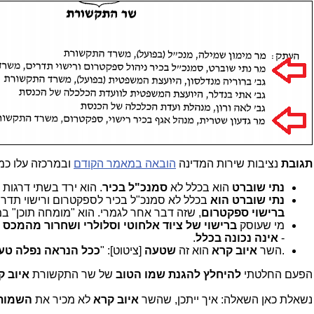
תגובת
נציבות שירות המדינה
הובאה במאמר הקודם
ובמרכזה עלו כ
נתי שוברט
הוא בכלל לא
סמנכ"ל בכיר
. הוא ירד בשתי דרגות
נתי שוברט הוא
בכלל לא סמנכ"ל בכיר לספקטרום ורישוי תדרי
ברישוי ספקטרום
, שזה דבר אחר לגמרי. הוא "מומחה תוכן"
מי שעוסק
ברישוי של ציוד אלחוטי וסלולרי ושחרור מהמכס
-
אינה נכונה בכלל
.
.השר
איוב קרא
הוא זה
שטעה
[ציטוט]: "
ככל הנראה
נפלה טעו
הפעם החלטתי
להיחלץ להגנת שמו הטוב
של שר התקשורת
איוב ק
נשאלת כאן השאלה: איך ייתכן, שהשר
איוב קרא
לא מכיר את
השמות 