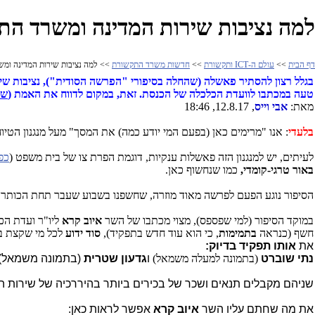
למה נציבות שירות המדינה ומשרד ה
דף הבית
>>
עולם ה-ICT ותקשורת
>>
חדשות משרד התקשורת
>> למה נציבות שירות המדינה ומש
בגלל רצון להסתיר פאשלה (שהחלה בסיפורי "הפרשה הסודית"), נציבות שי
טעה במכתבו לוועדת הכלכלה של הכנסת. זאת, במקום לדווח את האמת (
שה
מאת:
אבי וייס
, 12.8.17, 18:46
בלעדי
: אנו "מרימים כאן (בפעם המי יודע כמה) את המסך" מעל מנגנון הטיו
לעיתים, יש למנגנון הזה פאשלות ענקיות, דוגמת הפרת צו של בית משפט (
כפ
באור טרגי-קומדי,
כמו שנחשוף כאן.
הסיפור נוגע הפעם לפרשה מאוד מוזרה, שחשפנו בשבוע שעבר תחת הכותרת
במוקד הסיפור (למי שפספס), מצוי מכתבו של השר
איוב קרא
ליו"ר ועדת הכ
חשף (כנראה
בתמימות
, כי הוא עוד חדש בתפקיד),
סוד ידוע
לכל מי שקצת ב
את
אותו תפקיד
בדיוק
:
נתי שוברט
(בתמונה למעלה משמאל)
ו
גדעון שטרי
ת
(בתמונה משמאל)
שניהם מקבלים תנאים ושכר של בכירים ביותר בהיררכיה של שירות ה
את מה שחתם עליו השר
איוב קרא
אפשר לראות כאן: