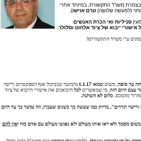
צמרת משרד התקשורת, במיוחד אחרי
יותר (למעשה שלושה)
טרם אוישו
).
עין
סניליות ואי הכרת האנשים
 אישורי ייבוא של ציוד אלחוט וסלולר.
ונפקים ע"י משרד התקשורת)?
ה עד סופה
, משום
שמאז 1.1.17
(המועד שכביכול אגף הספקטרום ורישוי
, מי שמאשרים
לכל
היבואנים את אישורי הייבוא של ציוד
שחרור מהמכס.
כלום לא השתנה.
ורישוי תדרים", בדיוק כמו שעשה כך בשנים שעברו,
וזה
נמשך כך
עד היום
שום מסמך ולא ראו אותו מעולם ולא נפגשו מעולם עם אדם כזה ו
אין להם
מך על ידו (בשבוע שעבר),
כלומר ש
נתי שוברט
הוא סמנכ"ל בכיר ניהול