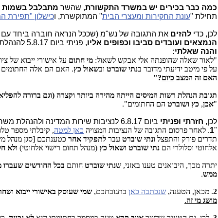
כמה כבר בכירים יש במשרד התקשורת
, שהשר
מתבלבל בשמות ו
תחילת "
עונת החקירות ומעצרי הבית
" המתוקשרת, ו
כישלון "תפירת ה
לכן, כדי
להזים
את התגובה של נש"מ (שככל הנראה חוברה ביחד עם
הנמצאים ועובדים סביבו וכפופים אליו
, פניתי ביום 5.8.17 להנהלת רשות המיסים (שהמכס הוא חלק ממנה), כדי לברר
והנה שאלתי:
"לאור שאלה שהופנתה אלי אבקש לשאול:
מי חתום
על אישורי ייבוא של צי
על פי מיטב ידיעתי מדובר ב
נתי שוברט
וב
שאול כץ
. האם הם אלה החתומים ע
האם זה המצב
כיום
?"
תגובת הנהלת רשות המיסים הייתה מהירה ביותר וקצרה (וגם ברורה להפליא)
"
אכן
,
כץ ושוברט
הם החתומים".
לכן,
חזרתי ופניתי
ביום 6.8.17 לנציבות שירות המדינה ולהנהלת משרד התקשורת
"
1
. לאחר פרסום התגובה של הנציבות המצויה
כאן למטה
, קיבלתי מספר טלפ
תדרים פורק והתפצל ו
נתי שוברט
עבר
לתפקיד אחר
כטענתכם [סגן מנהל מינ
אלחוטי וסלולרי הם
נתי שוברט ושאול כץ
(מנהל תחום רישוי אלחוטי)
ולא חל
יתרה מכך, היבואנים טענו באזני, ש
נתי שוברט
חותם
בכל החודשים שעברו מ-.1.17
ממש
.
2
. מכאן, הטענה,
שנכתבה כאן
בתגובתכם,
שמי שעוסק באישורי ייבוא ושח
מושג מי זה
.
3
. לכן, גם הטענה שהשר
איוב קרא
טעה במסמך בחתימתו היא
לא נכונה
, כ