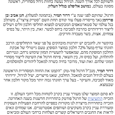
ולשווקם לכל אורך השנה. הגידול נעשה בחוות גידול מסחרית, ראשונה
מסוגה בעולם, ב
מושב אליפלט בגליל העליון
.
חרגול, שהוקם לפני שנה ע"י
דרור תמיר
, (בתמונה למעלה),
חנן אביב
ו
בן
פרידמן
(אך מייסדיה פעלו עוד קודם תחת השם "סטייק צרצר"), משתלב
בגל עולמי של סטארטאפים המבקשים למצוא תחליפי חלבון זולים ויעילים
לייצור וידידותיים בהרבה לסביבה ביחס לבשר. זאת, בין היתר, על בסיס
צמחים, אצות, בשר מעבדה וחרקים.
בהקשר זה, לחגבים יש יתרונות מובהקים על פני שאר התחליפים: הרכב
תזונתי עדיף (מעל 72% חלבון במוצר הסופי); טעם נייטרלי של אבקת
החלבון המופקת מהם, שמאפשר לתעשיית המזון שימוש נרחב; ונטייתם
להתלהק, ועל בסיס זה, בין השאר, פיתח חרגול את השיטה לייצור מסחרי
המוני שלהם. זאת ועוד, מדובר בחיה כשרה למאכל ליהודים ולמוסלמים.
דרור תמיר
, מנכ"ל חרגול פוד-טק: "הקמנו את החווה המסחרית הראשונה
בעולם לגידול חגבים למאכל. החלבון, שאנו מייצרים, יעיל לגידול, ידידותי
מאוד לסביבה, והעיקר - בעל ערך תזונתי גבוה יותר מכל מקור חלבון אחר
שבנמצא.
לא סתם המוצר שלנו מעורר עניין בקרב לקוחות מכל רחבי העולם. זו
הזכייה
התשיעית
של חרגול פודטק בתחרויות חדשנות בשנה האחרונה.
הזכייה בתחרויות מייצרת לנו מקורות כספיים להרחבת הפעילות העסקית
ומעוררת עניין בקרב משקיעים ושותפים אסטרטגיים. אנו שמחים וגאים
לראות את החגבים הישראלים קוצרים הצלחות ברחבי העולם ומביאים