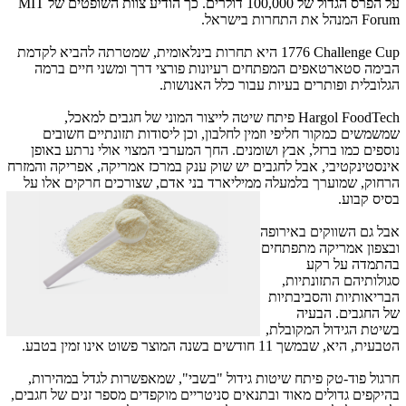
על הפרס הגדול של 100,000 דולרים. כך הודיע צוות השופטים של
MIT
Forum
המנהל את התחרות בישראל.
1776 Challenge Cup
היא תחרות בינלאומית, שמטרתה להביא לקדמת
הבימה סטארטאפים המפתחים רעיונות פורצי דרך ומשני חיים ברמה
הגלובלית ופותרים בעיות עבור כלל האנושות.
Hargol FoodTech פיתח שיטה לייצור המוני של חגבים למאכל,
שמשמשים כמקור חליפי וזמין לחלבון, וכן ליסודות תזונתיים חשובים
נוספים כמו ברזל, אבץ ושומנים. החך המערבי המצוי אולי נרתע באופן
אינסטינקטיבי, אבל לחגבים יש שוק ענק במרכז אמריקה, אפריקה והמזרח
הרחוק, שמוערך בלמעלה ממיליארד בני אדם, שצורכים חרקים אלו על
בסיס קבוע.
אבל גם השווקים באירופה
ובצפון אמריקה מתפתחים
בהתמדה על רקע
סגולותיהם התזונתיות,
הבריאותיות והסביבתיות
של החגבים. הבעיה
בשיטת הגידול המקובלת,
הטבעית, היא, שבמשך 11 חודשים בשנה המוצר פשוט אינו זמין בטבע.
חרגול פוד-טק פיתח שיטות גידול "בשבי", שמאפשרות לגדל במהירות,
בהיקפים גדולים מאוד ובתנאים סניטריים מוקפדים מספר זנים של חגבים,