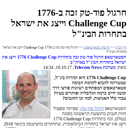
חרגול פוד-טק זכה ב-1776
Challenge Cup וייצג את ישראל
בתחרות הבינ"ל
דף הבית
>>
חדשות סטארטאפים
>> חרגול פוד-טק זכה ב-1776 Challenge Cup וייצג את ישראל
בתחרות הבינ"ל
הסטארטאפ חרגול פוד-טק זכה בתחרות
1776 Challenge Cup
וייצג את
ישראל בתחרות הבינ"ל בארה"ב
מאת:
מערכת
Telecom News
, 10.10.17, 14:34
1776 Challenge Cup
היא תחרות בינ"ל,
שמטרתה להביא לקדמת הבימה
סטארטאפים המפתחים רעיונות פורצי דרך
ומשני חיים ברמה הגלובלית ופותרים בעיות
עבור כלל האנושות. למה זכו החגבים?
הסטארטאפ
חרגול פוד-טק
, שפיתח ומפעיל
חוות חגבים מתועשת הראשונה מסוגה
בעולם, זכה בתחרות
1776 Challenge Cup
וייצג את ישראל בתחרות הבינלאומית, שתתקיים בוושינגטון בינואר 2018