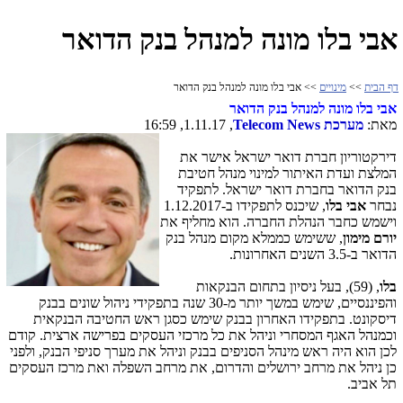
אבי בלו מונה למנהל בנק הדואר
דף הבית
>>
מינויים
>> אבי בלו מונה למנהל בנק הדואר
אבי בלו מונה למנהל בנק הדואר
מאת:
מערכת
Telecom News
, 1.11.17, 16:59
דירקטוריון חברת דואר ישראל אישר את
המלצת ועדת האיתור למינוי מנהל חטיבת
בנק הדואר בחברת דואר ישראל. לתפקיד
נבחר
אבי בלו
, שיכנס לתפקידו ב-1.12.2017
וישמש כחבר הנהלת החברה. הוא מחליף את
יורם
מימון
, ששימש כממלא מקום מנהל בנק
הדואר ב-3.5 השנים האחרונות.
בלו
,
(59)
, בעל ניסיון בתחום הבנקאות
והפיננסיים, שימש במשך יותר מ-30 שנה בתפקידי ניהול שונים בבנק
דיסקונט. בתפקידו האחרון בבנק שימש כסגן ראש החטיבה הבנקאית
וכמנהל האגף המסחרי וניהל את כל מרכזי העסקים בפרישה ארצית. קודם
לכן הוא היה ראש מינהל הסניפים בבנק וניהל את מערך סניפי הבנק, ולפני
כן ניהל את מרחב ירושלים והדרום, את מרחב השפלה ואת מרכז העסקים
תל אביב.