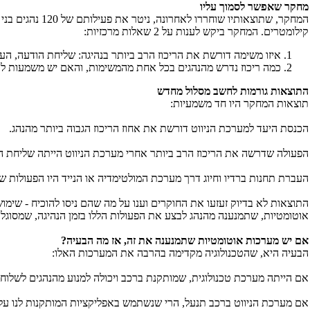
מחקר שאפשר לסמוך עליו
המחקר, שתוצאותיו שוחררו לאחרונה, ניטר את פעילותם של 120 נהגים בני דור ה-
קילומטרים. המחקר ביקש לענות על 2 שאלות מרכזיות:
איזו משימה דורשת את הריכוז הרב ביותר בנהיגה: שליחת הודעה, העב
כמה ריכוז נדרש מהנהגים בכל אחת מהמשימות, והאם יש משמעות לכלי
התוצאות גורמות לחשב מסלול מחדש
תוצאות המחקר היו חד משמעיות:
הכנסת היעד למערכת הניווט דורשת את אחוז הריכוז הגבוה ביותר מהנהג.
הפעולה שדרשה את הריכוז הרב ביותר אחרי מערכת הניווט הייתה שליחת ה
העברת תחנות ברדיו וחיוג דרך מערכת המולטימדיה או הנייד היו הפעולות ש
התוצאות לא בדיוק זעזעו את החוקרים וענו על מה שהם ניסו להוכיח - שימ
אוטומטיות, שתמנענה מהנהג לבצע את הפעולות הללו בזמן הנהיגה, שמסוגל
אם יש מערכות אוטומטיות שתמנענה את זה, אז מה הבעיה?
הבעיה היא, שהטכנולוגיה מקדימה בהרבה את המערכות האלו:
אם הייתה מערכת טכנולוגית, שמותקנת ברכב ויכולה למנוע מהנהגים לשלוח ה
אם מערכת הניווט ברכב תנעל, הרי שנשתמש באפליקציות המותקנות לנו על