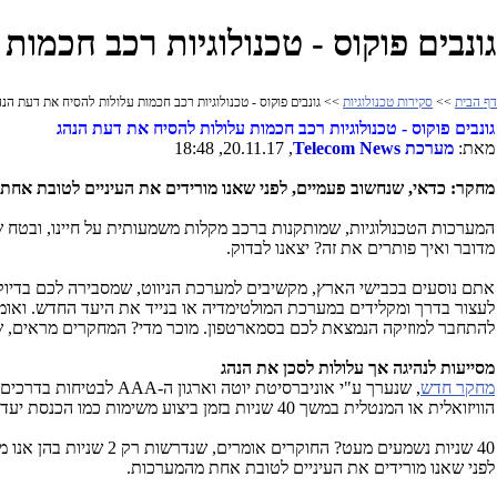
גונבים פוקוס - טכנולוגיות רכב חכמו
דף הבית
>>
סקירות טכנולוגיות
>> גונבים פוקוס - טכנולוגיות רכב חכמות עלולות להסיח את דעת הנה
גונבים פוקוס - טכנולוגיות רכב חכמות עלולות להסיח את דעת הנהג
מאת:
מערכת
Telecom News
, 20.11.17, 18:48
מחקר: כדאי, שנחשוב פעמיים, לפני שאנו מורידים את העיניים לטובת אח
המערכות הטכנולוגיות, שמותקנות ברכב מקלות משמעותית על חיינו, ובטח שע
מדובר ואיך פותרים את זה? יצאנו לבדוק.
אתם נוסעים בכבישי הארץ, מקשיבים למערכת הניווט, שמסבירה לכם בדיוק 
לעצור בדרך ומקלידים במערכת המולטימדיה או בנייד את היעד החדש. ואומ
להתחבר למוזיקה הנמצאת לכם בסמארטפון. מוכר מדי? המחקרים מראים, 
מסייעות לנהיגה אך עלולות לסכן את הנהג
מחקר חדש
, שנערך ע"י אוניברסיטת יוטה וארגון ה-
AAA
לבטיחות בדרכים,
הוויזואלית או המנטלית במשך 40 שניות בזמן ביצוע משימות כמו הכנסת יעד למערכת הניווט או שליחת הודעות טקסט. זה אומר, שבמשך 40 שניות העיניים של הנהגים לא היו על הכביש והם לא היו מרוכזים בנעשה בו.
40 שניות נשמעים מעט? החוקרים אומרים, שנדרשות רק 2 שניות בהן אנו מסיטים את העיניים מהכביש כדי להכפיל את הסיכון, שנהיה מעורבים בתאונת דרכים.
לפני שאנו מורידים את העיניים לטובת אחת מהמערכות.