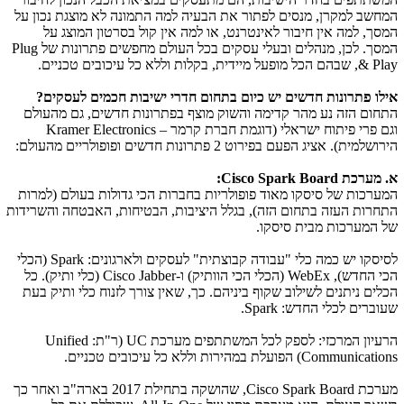
המחשב למקרן, מנסים לפתור את הבעיה למה התמונה לא מוצגת נכון על
המסך, למה אין חיבור לאינטרנט, או למה אין קול בסרטון המוצג על
המסך. לכן, מנהלים ובעלי עסקים בכל העולם מחפשים פתרונות של
Plug
& Play
, שבהם הכל מופעל מיידית, בקלות וללא כל עיכובים טכניים.
אילו פתרונות חדשים יש כיום בתחום חדרי ישיבות חכמים לעסקים?
התחום הזה נע מהר קדימה והשוק מוצף בפתרונות חדשים, גם מהעולם
וגם פרי פיתוח ישראלי (דוגמת חברת קרמר –
Kramer Electronics
הירושלמית). אציג הפעם בפירוט 2 פתרונות חדשים ופופולריים מהעולם:
א. מערכת
Cisco Spark Board
:
המערכות של סיסקו מאוד פופולריות בחברות הכי גדולות בעולם (למרות
התחרות העזה בתחום הזה), בגלל היציבות, הבטיחות, האבטחה והשרידות
של המערכות מבית סיסקו.
לסיסקו יש כמה כלי "עבודה קבוצתית" לעסקים ולארגונים:
Spark
(הכלי
הכי החדש),
WebEx
(הכלי הכי הוותיק) ו-
Cisco Jabber
(כלי ותיק). כל
הכלים ניתנים לשילוב שקוף ביניהם. כך, שאין צורך לזנוח כלי ותיק בעת
שעוברים לכלי החדש:
Spark
.
הרעיון המרכזי: לספק לכל המשתתפים מערכת
UC
(ר"ת:
Unified
Communications
) הפועלת במהירות וללא כל עיכובים טכניים.
מערכת
Cisco Spark Board
, שהושקה בתחילת 2017 בארה"ב ואחר כך