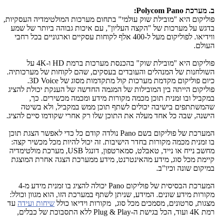
ב. מערכת
Polycom Pano
:
פוליקום היא "מובילת שוק עולמי" בתחום מערכות המולטימדיה העסקיות,
בדגש על מערכות של "הקצה העליון", עם איכות גבוהה ביותר של שמע
ווידיאו. לפוליקום מעל ל-400 אלף לקוחות עסקיים וארגוניים בכל רחבי
העולם.
פוליקום היא "מובילת שוק" בהכנסת מערכות ברמת
HD
ו-
4K
על
השולחנות של המנהלים והעובדים בעסקים, שהם לקוחות של מערכותיה.
כיום פוליקום מקדמת מערכות קול מתקדמות מסוג של
3D Voice
.
פוליקום הייתה בין המובילות של המגמה החדשה של הענקת יכולת להציג
במקביל ובו זמנית תוכן מכמה מקורות מידע ומכמה מכשירים. כך,
שהמשתתפים בישיבה יכולים לשתף תוכן ממש במקביל, ולא בשיטה
הישנה, שבה כל אחד מעלה את התוכן שלו רק אחרי שקודמו סיים להציג.
המערכת של פוליקום בשם
Pano
נולדה קודם כל כדי לאפשר הצגת תוכן
בו זמנית מכמה מקורות בחדר הישיבות. זה יכול להיות מכל מכשיר קצה:
מחשב נייח או נייד, טאבלט, סמארטפון, דונגל
USB
, מערכת מולטימדיה
קיימת מכל סוג, מידע מהאינטרנט, מידע ממערכת הצגה אחרת המוצגת
במיקום שונה וכיו"ב.
המערכת הבסיסית של פוליקום
Pano
יכולה להציג בו זמנית מידע מ-4
מקורות מידע שונים. המידע, שניתן לשתף במערכת הזו, הוא מגוון וכולל:
מצגות, סרטונים, מסמכים מכל סוג, מקורות וידיאו כולל
שיחות ועידה
עד
רמת
4K
ועוד, הכל בגישת ה-
Plug & Play
ללא התסבוכת של כבלים,