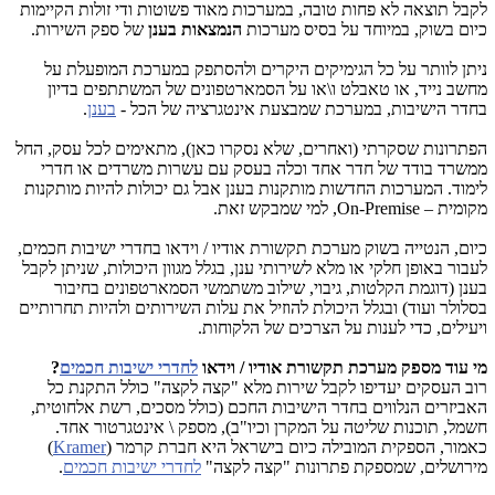
לקבל תוצאה לא פחות טובה, במערכות מאוד פשוטות ודי זולות הקיימות
כיום בשוק, במיוחד על בסיס מערכות
הנמצאות בענן
של ספק השירות.
ניתן לוותר על כל הגימיקים היקרים ולהסתפק במערכת המופעלת על
מחשב נייד, או טאבלט ו\או על הסמארטפונים של המשתתפים בדיון
בחדר הישיבות, במערכת שמבצעת אינטגרציה של הכל -
בענן
.
הפתרונות שסקרתי (ואחרים, שלא נסקרו כאן), מתאימים לכל עסק, החל
ממשרד בודד של חדר אחד וכלה בעסק עם עשרות משרדים או חדרי
לימוד. המערכות החדשות מותקנות בענן אבל גם יכולות להיות מותקנות
מקומית –
On-Premise
, למי שמבקש זאת.
כיום, הנטייה בשוק מערכת תקשורת אודיו / וידאו בחדרי ישיבות חכמים,
לעבור באופן חלקי או מלא לשירותי ענן, בגלל מגוון היכולות, שניתן לקבל
בענן (דוגמת הקלטות, גיבוי, שילוב משתמשי הסמארטפונים בחיבור
בסלולר ועוד) ובגלל היכולת להוזיל את עלות השירותים ולהיות תחרותיים
ויעילים, כדי לענות על הצרכים של הלקוחות.
מי עוד מספק מערכת תקשורת אודיו / וידאו
לחדרי ישיבות חכמים
?
רוב העסקים יעדיפו לקבל שירות מלא "קצה לקצה" כולל התקנת כל
האביזרים הנלווים בחדר הישיבות החכם (כולל מסכים, רשת אלחוטית,
חשמל, תוכנות שליטה על המקרן וכיו"ב), מספק \ אינטגרטור אחד.
כאמור, הספקית המובילה כיום בישראל היא חברת קרמר (
Kramer
)
מירושלים, שמספקת פתרונות "קצה לקצה"
לחדרי ישיבות חכמים
.