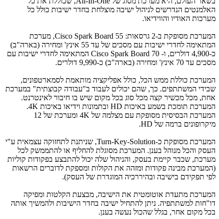
בשאר העולם, היא מערכת מסוג של
All-In-One
, שכוללת את כל
האלמנטים הנדרשים לניהול ישיבה מוצלחת בחדר ישיבות כולל כל
מערכות האודיו והווידיאו.
המערכת מסופקת ב-2 גרסאות:
Cisco Spark Board 55
, מערכת
המתאימה לחדרי ישיבות עם מסכים של עד 55 אינץ' ומחירה (בארה"ב)
כ-4,900 דולרים, ו-
Cisco Spark Board 70
המתאימה לחדרי ישיבות עם
מסכים עד 70 אינץ' ומחירה (בארה"ב) כ-9,990 דולרים.
המערכת כוללת ממש הכל, כולל אפליקציה מותאמת לסמארטפונים,
שבידי המשתתפים. כך, שהם יכולים לעבוד ב"עבודה קבוצתית" במערכת
אחת, מכל מכשיר קצה מכל סוג בכל מקום שיש בו חיבור לאינטרנט.
המערכת תומכת בשמע באיכות
HD
ובתמונות וידיאו באיכות
4K
.
המערכת הבסיסית מסופקת עם מצלמה של
4K
ומערכת של 12
מיקרופונים ברמה של
HD
.
המערכת מסופקת כ-
,Turn-Key-Solution
שניתנת לתחזוקה עצמאית ע"י
העסק והכל מנוהל בענן. המערכת מסוגלת להחליף או להתממשק לכל
מערכת, שכבר קיימת בעסק, והניהול שלה יכול להתבצע בפקודות קוליות
(המערכת מבינה פקודות ומזהה את הקולות ומספקת לדוברים הרשאות
לפי תפקידם בישיבה ובהיררכיה המוגדרת של העסק).
המערכת מתעדת אוטומטית את הישיבה, מבצעת הקלטות ומפיקה
דו"חות למשתתפיה. ניתן להתחיל ישיבה בחדר הישיבות ולהמשיך אותה
בכל מקום אחר, בגלל שהכול נעשה בענן.