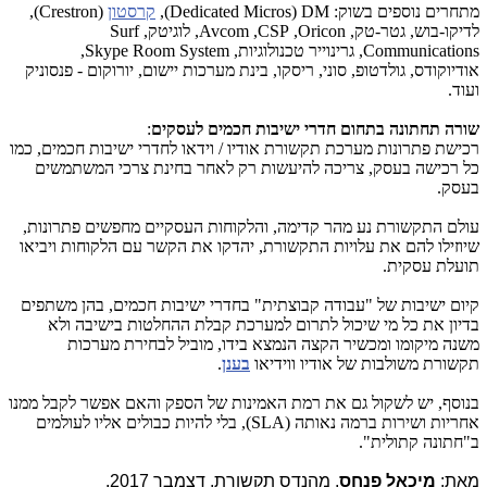
מתחרים נוספים בשוק:
DM
(Dedicated Micros)
,
קרסטון
(
Crestron
),
לדיקו-בוש, גטר-טק,
Oricon
,
CSP
,
Avcom
, לוגיטק,
Surf
Communications
, גרינוייר טכנולוגיות,
Skype Room System
,
אודיוקודס, גולדטופ, סוני, ריסקו, בינת מערכות יישום, יורוקום - פנסוניק
ועוד.
שורה תחתונה בתחום חדרי ישיבות חכמים לעסקים
:
רכישת פתרונות מערכת תקשורת אודיו / וידאו לחדרי ישיבות חכמים, כמו
כל רכישה בעסק, צריכה להיעשות רק לאחר בחינת צרכי המשתמשים
בעסק.
עולם התקשורת נע מהר קדימה, והלקוחות העסקיים מחפשים פתרונות,
שיוזילו להם את עלויות התקשורת, יהדקו את הקשר עם הלקוחות ויביאו
תועלת עסקית.
קיום ישיבות של "עבודה קבוצתית" בחדרי ישיבות חכמים, בהן משתפים
בדיון את כל מי שיכול לתרום למערכת קבלת ההחלטות בישיבה ולא
משנה מיקומו ומכשיר הקצה הנמצא בידו, מוביל לבחירת מערכות
תקשורת משולבות של אודיו ווידיאו
בענן
.
בנוסף, יש לשקול גם את רמת האמינות של הספק והאם אפשר לקבל ממנו
אחריות ושירות ברמה נאותה (
SLA
), בלי להיות כבולים אליו לעולמים
ב"חתונה קתולית".
מאת:
מיכאל פנחס
, מהנדס תקשורת, דצמבר 2017.