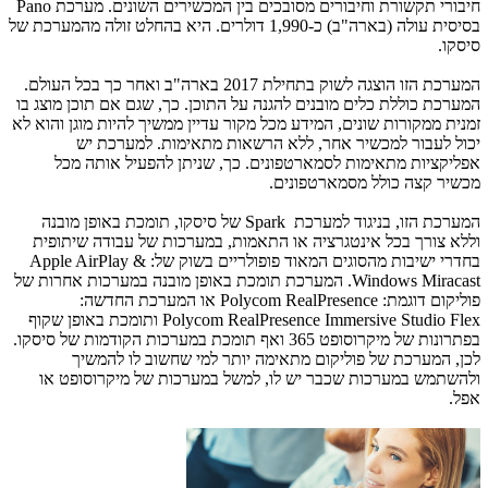
חיבורי תקשורת וחיבורים מסובכים בין המכשירים השונים. מערכת
Pano
בסיסית עולה (בארה"ב) כ-1,990 דולרים. היא בהחלט זולה מהמערכת של
סיסקו.
המערכת הזו הוצגה לשוק בתחילת 2017 בארה"ב ואחר כך בכל העולם.
המערכת כוללת כלים מובנים להגנה על התוכן. כך, שגם אם תוכן מוצג בו
זמנית ממקורות שונים, המידע מכל מקור עדיין ממשיך להיות מוגן והוא לא
יכול לעבור למכשיר אחר, ללא הרשאות מתאימות. למערכת יש
אפליקציות מתאימות לסמארטפונים. כך, שניתן להפעיל אותה מכל
מכשיר קצה כולל מסמארטפונים.
המערכת הזו, בניגוד למערכת
Spark
של סיסקו, תומכת באופן מובנה
וללא צורך בכל אינטגרציה או התאמות, במערכות של עבודה שיתופית
בחדרי ישיבות מהסוגים המאוד פופולריים בשוק של:
Apple AirPlay &
Windows Miracast
. המערכת תומכת באופן מובנה במערכות אחרות של
פוליקום דוגמת:
Polycom RealPresence
או המערכת החדשה:
RealPresence Immersive Studio Flex
Polycom
ותומכת באופן שקוף
בפתרונות של מיקרוסופט 365 ואף תומכת במערכות הקודמות של סיסקו.
לכן, המערכת של פוליקום מתאימה יותר למי שחשוב לו להמשיך
ולהשתמש במערכות שכבר יש לו, למשל במערכות של מיקרוסופט או
אפל.