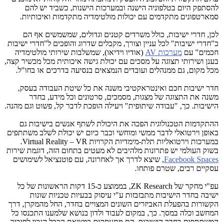
להסתפק היום בטלפוניה הישנה ובמערכות הישנות, כשביד יש להם
סמארטפונים מתקדמים עם יכולות מולטימדיה מתקדמות ואיכותיות.
לכן, חדרי ישיבות, כולל משרדים קטנים וגדולים, שמשמשים אף הם
כ"חדרי ישיבות" לכל עניין וצורך, מקבלים שדרוג והופכים ל"חדרי ישיבות
חכמים" עם
מערכות
AV
(אודיו וידיאו), שמשלבות שירותי מולטימדיה
בענן ושירותי תצוגה על מסכים עם יכולת גישה איכותית מכל מכשיר קצה,
מכל מקום, גם ממנהלים ועובדים הנמצאים בנסיעה בדרכים או בחו"ל.
חדר ישיבות חכם ואינטראקטיבי משנה את כל שיטת העבודה בעסק,
משנה את התצוגה של מצגות, מסמכים, סרטונים וכל מידע, בחדר
הישיבות. כך, "עבודה שיתופית" ויעילה הופכת לדבר קל, פשוט וגם מהנה.
ההתקדמות הטכנולוגית הפכה את היכולת לשתף אנשים בישיבות גם
באופן וירטואלי לדבר ממשי ומוחשי וכבר כיום יש יכולת לשלב משתתפים
במערכות וירטואליות תלת-מימדיות הקרויות
VR
–
Virtual Reality
.
בשוק העולמי יש פתרונות מלהיבים לא מעטים בתחום הזה, דוגמת שירות
Facebook Spaces
,
שיצא לדרך אך לאחרונה, עם פוטנציאל לשימושים
עסקיים רבים, שטרם פותחו.
עפ"י מחקר של
ZK Research
, בממוצע כ-15 דקות הראשונות של כל
ישיבה בחדר הישיבות מתבזבזות ע"י עיסוק בבעיות טכניות שונות
הקשורות בהפעלת האביזרים השונים המצויים בחדר, החל מהמקרן, דרך
המחשב וכלה במסך. כך, במקום לעבוד ולדון בנושא שלמענו התכנסו כל
המשתתפים בחדר הישיבות, הם מתעסקים במציאת הכבל הנכון לחיבור