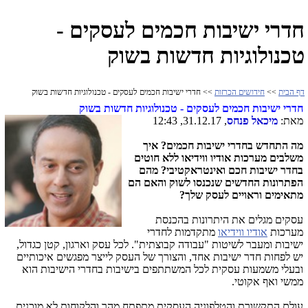
חדרי ישיבות חכמים לעסקים -
טכנולוגיות חדשות בשוק
דף הבית
>>
חידושים הכרזות
>> חדרי ישיבות חכמים לעסקים - טכנולוגיות חדשות בשוק
חדרי ישיבות חכמים לעסקים - טכנולוגיות חדשות בשוק
מאת:
מיכאל פנחס
, 31.12.17, 12:43
מה התחדש בחדרי ישיבות חכמים? איך
משלבים מערכות אודיו ווידיאו ללא חוטים
בחדר ישיבות חכם ואינטראקטיבי? מהם
הפתרונות החדשים שנכנסו לשוק והאם הם
מתאימים וראויים לעסק שלך?
עסקים מגלים את היתרונות בהכנסת
מערכות
אודיו ווידיאו
מתקדמות לחדרי
ישיבות ומעבר לשיטות "עבודה קבוצתית". לכל עסק וארגון, קטן כגדול,
יש לפחות חדר ישיבות אחד, והצורך של העסק לייצר מפגשים איכותיים
ובעלי משמעות עסקית לכל המשתתפים בישיבות בחדרי הישיבות הוא
ממשי ואף אקוטי.
עולם התקשורת והטלפוניה העסקית מתפתח מהר והלקוחות לא מוכנים