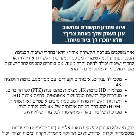
איך משלבים מערכת תקשורת אודיו / וידאו בחדרי ישיבות חכמים?
הכנסת פתרונות מולטימדיה מבוססות מערכת תקשורת אודיו / וידאו
לחדרי ישיבות יכולה להיות יקרה מאוד, אם בוחרים להכניס לחדר ישיבות
מוצרי מולטימדיה מתקדמים דוגמת:
מסכי לד ענקיים, איכותיים וקעורים, עם מסך מגע, ברמת רזולוציה
.
4K
מצלמות
HD
ברמת
4K
, מצלמות מתכווננות (
PTZ
) לפי הדוברים.
מערכות קול רגישות המופעלות אוטומטית, ברמת איכות
HD
.
תשתיות תקשורת מהירה מבוססת סיבים אופטיים (או תשתיות
HDMI
) להעברת תמונה איכותית של
4K
לכל נקודת קצה.
מערכות שליטה ובקרה מתקדמות לכל צורך שלא יהיה.
לכן, מי שלא מעוניין להשקיע מאות אלפי ₪ (ועד מיליוני ₪) במערכות
מולטימדיה יקרות, שדורשות גם תחזוקה מתמדת ויקרה וביטוח הציוד, יכול