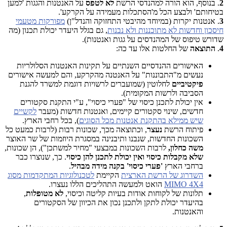
2
. בנוסף, הוא הורה למהנדסי הרשת
לא לטפס
על האנטנות והגגות 'למען
בטיחותם' ולבצע הכל מ'הסתכלות מעמידה על הקרקע'.
3
. אנטנות יקרות (במיוחד מהיבטי התחזוקה והנדל"ן)
מפורקות מטעמי
חיסכון וחדשות לא מתוכננות ולא נבנות
, גם בגלל היעדר יכולת תכנון (מה
שדורש טיפוס של המהנדסים על גגות ואנטנות).
4
.
התוצאה
של החלטות אלו עד כה:
האישורים ההנדסיים השנתיים על תקינות האנטנות הסלולריות
נעשים מ"התבוננות" על האנטנה מהקרקע, והם למעשה אישורים
פיקטיביים
לחלוטין (שמועברים לרשויות דוגמת למשרד להגנת
הסביבה ולרשות המקומית).
אין יכולת לתכנן כיסוי של "פערי כיסוי", ע"י התקנת סקטורים
חדשים, שינוי סקטורים קיימים, ואנטנות חדשות (מעבר
לקשיים
שיש ממילא בהתקנת אנטנות מכל הסוגים
), בכל רחבי הארץ.
פיתוח הרשת
נעצר
, וכתוצאה מכך, שכונות רבות (לרבות כמעט כל
השכונות החדשות, שנבנו ותיבנינה במסגרת היוזמות של שר האוצר
משה כחלון,
לרבות השכונות במבצעי "מחיר למשתכן"), הן שכונות,
שלא מקבלות כיסוי ואין יכולת לתכנן להן כיסוי
. כך, שנוצרו כבר
ברחבי הארץ
'פערי כיסוי' בקנה מידה מבהיל
.
השדרוג של הרשת הארצית
הקיימת
לטכנולוגיות המתקדמות מסוג
MIMO 4X4
הואט ולמעשה התהליכים הללו נעצרו.
תלונות של לקוחות אודות בעיות קליטה וכיסוי,
לא מטופלות
,
בהיעדר יכולת לתקן ולתכנן נכון את הכיוון של הסקטורים
והאנטנות.