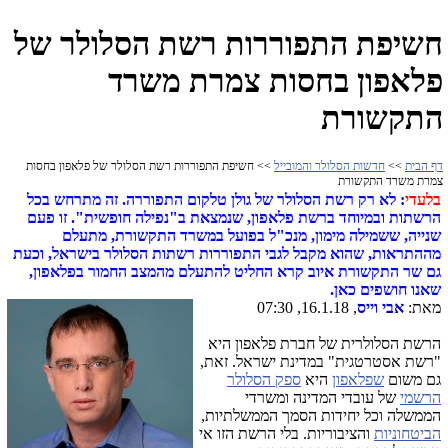
חשיפת התפוררות רשת הסלולר של
פלאפון בחסות צמרת משרד
התקשורת
דף הבית
>>
חדשות הסלולר והמובייל
>> חשיפת התפוררות רשת הסלולר של פלאפון בחסות
צמרת משרד התקשורת
בלעדי
: לא רק רשת הסלולר של גולן טלקום התפוררה. זה מתרחש בכל
הרשתות ובמיוחד ברשת פלאפון, שנמצאת ב"נפילה חופשית". זו פעם
שנייה, ששמילה מימון, מנכ"ל בפועל במשרד התקשורת, מתעלם
מההתראות, שהוא מקבל לגבי התפוררות רשתות הסלולר בישראל, וכעת
גם שר התקשורת איוב קרא החליט להתעלם מהמצב החמור בפלאפון,
שאנו חושפים כאן.
מאת:
אבי וייס
, 16.1.18, 07:30
הרשת הסלולרית של חברת פלאפון היא
"רשת אסטרטגית" במדינת ישראל. זאת,
גם משום
שפלאפון
היא
ספק הסלולר
הרשמי
של עובדי המדינה ומשרדי
הממשלה וכל יחידות הסמך הממשלתיות,
הביטחוניות
והציבוריות. בלי הרשת הזו אי