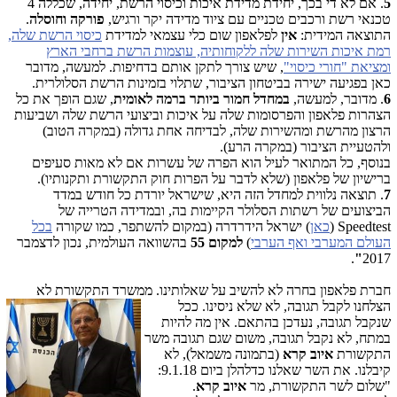
5
. אם לא די בכך, יחידת מדידת איכות וכיסוי הרשת, יחידה, שכללה 4
טכנאי רשת ורכבים טכניים עם ציוד מדידה יקר ורגיש,
פורקה וחוסלה
.
התוצאה המידית:
אין
לפלאפון שום כלי עצמאי למדידת
כיסוי הרשת שלה,
רמת איכות השירות שלה ללקוחותיה, עוצמות הרשת ברחבי הארץ
ומציאת "חורי כיסוי"
, שיש צורך לתקן אותם בדחיפות. למעשה, מדובר
כאן בפגיעה ישירה בביטחון הציבור, שתלוי בזמינות הרשת הסלולרית.
6
. מדובר, למעשה,
במחדל חמור ביותר ברמה לאומית
, שגם הופך את כל
הצהרות פלאפון והפרסומות שלה על איכות וביצועי הרשת שלה ושביעות
הרצון מהרשת ומהשירות שלה, לבדיחה אחת גדולה (במקרה הטוב)
ולהטעיית הציבור (במקרה הרע).
בנוסף, כל המתואר לעיל הוא הפרה של עשרות אם לא מאות סעיפים
ברישיון של פלאפון (שלא לדבר על הפרות חוק התקשורת ותקנותיו).
7
. תוצאה נלווית למחדל הזה היא, שישראל יורדת כל חודש במדד
הביצועים של רשתות הסלולר הקיימות בה, ובמדידה הטרייה של
Speedtest
(
כאן
) ישראל הידרדרה (במקום להשתפר, כמו שקורה
בכל
העולם המערבי ואף הערבי
)
למקום 55
בהשוואה העולמית, נכון לדצמבר
.
"
2017
חברת פלאפון בחרה לא להשיב על שאלותינו. ממשרד התקשורת לא
הצלחנו ל
קבל תגובה, לא שלא ניסינו. ככל
שנקבל תגובה, נעדכן בהתאם. אין מה להיות
במתח, לא נקבל תגובה, משום שגם תגובה משר
התקשורת
איוב קרא
(בתמונה משמאל), לא
קיבלנו. את השר שאלנו כדלהלן ביום 9.1.18:
"שלום לשר התקשורת, מר
איוב קרא
.