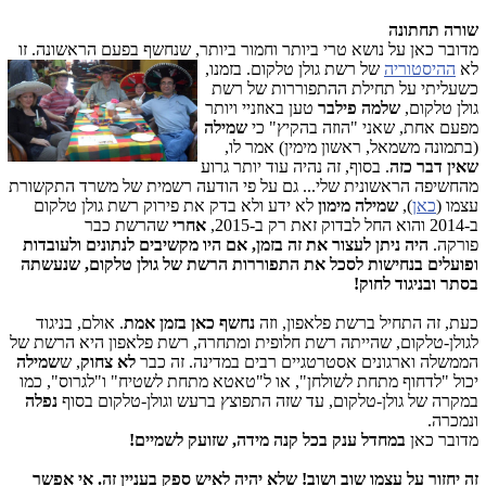
שורה תחתונה
מדובר כאן על נושא טרי ביותר וחמור ביותר, שנחשף
בפעם הראשונה. זו
לא
ההיסטוריה
של רשת גולן טלקום. בזמנו,
כשעליתי על תחילת ההתפוררות של רשת
גולן טלקום,
שלמה פילבר
טען באוזניי ויותר
מפעם אחת, שאני "הוזה בהקיץ" כי
שמילה
(בתמונה משמאל, ראשון מימין) אמר לו,
שאין דבר כזה
. בסוף, זה נהיה עוד יותר גרוע
מהחשיפה הראשונית שלי... גם על פי הודעה רשמית של משרד התקשורת
עצמו (
כאן
),
שמילה מימון
לא ידע ולא בדק את פירוק רשת גולן טלקום
ב-2014 והוא החל לבדוק זאת רק ב-2015,
אחרי
שהרשת כבר
פורקה.
היה ניתן לעצור את זה בזמן, אם היו מקשיבים לנתונים ולעובדות
ופועלים בנחישות לסכל את התפוררות הרשת של גולן טלקום, שנעשתה
בסתר ובניגוד לחוק!
כעת, זה התחיל ברשת פלאפון, וזה
נחשף כאן בזמן אמת
. אולם, בניגוד
לגולן-טלקום, שהייתה רשת חלופית ומתחרה, רשת פלאפון היא הרשת של
הממשלה וארגונים אסטרטגיים רבים במדינה. זה כבר
לא צחוק
, ש
שמילה
יכול "לדחוף מתחת לשולחן", או ל"טאטא מתחת לשטיח" ו"לגרוס", כמו
במקרה של גולן-טלקום, עד שזה התפוצץ ברעש וגולן-טלקום בסוף
נפלה
ונמכרה.
מדובר כאן
במחדל ענק בכל קנה מידה, שזועק לשמיים!
זה יחזור על עצמו שוב ושוב! שלא יהיה לאיש ספק בעניין זה. אי אפשר