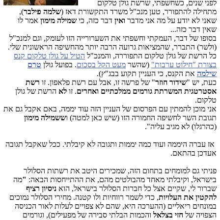
לפני שנים, כשחשפתי, שרשת גולן טלקום
מתחילה להתפורר, טען מנכ"ל משרד התקשורת דאז (
שלמה פילבר
),
שאני לא יודע על מה אני מדבר
ואין
דבר כזה, כי
שמילה מימון
אמר לו
שאין דבר כזה...
בסופו של דבר, העמקתי וחשפתי את השערורייה הזו לעומק, וגם למנכ"ל
(ולשר) התברר, שהמציאות גרועה הרבה יותר מהחשיפה הראשונית שלי.
כל הרשת של גולן טלקום התפוררה, והמנכ"ל
הטיל על גולן טלקום קנס
בצורת "חילוט ערבות"
(שהשר
מעט הקל בסכום
. בפועל גולן
טרם
שילמה
את הקנס, כי העניין תקוע בבג"ץ).
כעת, יש "
שידור חוזר
" של פרשה זו, אבל עם רשת פלאפון. זו
רשת
אסטרטגית המשרתת גורמים ממלכתיים ואחרים
. זו
לא
הרשת של גולן
טלקום.
אני מוכן להמתין עם הפרסום של העניין הזה עוד יממה, באם אקבל גם את
תגובת השר לחשיפה החמורה הזו (שיש כאן למטה) ו
ששמילה מימון
(כהרגלו) לא מגיב עליה".
אז עברה היממה ועוד כמה יממות ותגובה לא קיבלתי. ככל שאקבל תגובה
אעדכן בהתאם.
פניתי גם למומחים בתחום הזה, שמכירים היטב את רשתות הסלולר
בישראל, וקיבלתי מאחד מהבולטים מהם, את ההתייחסות הבאה:
"
מה
שברור לי, שקיים אצל כל חברות הסלולר בישראל, הוא
ניסיון רציף
להקטין את העלויות
, כדי לשמר רווחיות ולו קטנה. מחירי הסלולר נמוכים
במונחים ריאליים (ההערכה היא, שהם לא צפויים לעלות לאור הכניסה
הצפויה של
חזי בצלאל
והכמות הבלתי סבירה של מפעילים), וגורמים