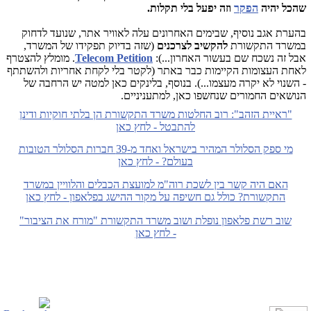
שהכל יהיה
הפקר
וזה יפעל בלי תקלות.
בהערת אגב נוסיף, שבימים האחרונים עלה לאוויר אתר, שנועד לדחוק
במשרד התקשורת
להקשיב לצרכנים
(שזה בדיוק תפקידו של המשרד,
אבל זה נשכח שם בעשור האחרון...):
Telecom Petition
. מומלץ להצטרף
לאחת העצומות הקיימות כבר באתר (לקטר בלי לקחת אחריות ולהשתתף
- השנוי לא יקרה מעצמו...). בנוסף, בלינקים כאן למטה יש הרחבה של
הנושאים החמורים שנחשפו כאן, למתעניניים.
"ראיית הזהב": רוב החלטות משרד התקשורת הן בלתי חוקיות ודינן
להתבטל - לחץ כאן
מי ספק הסלולר המהיר בישראל ואחד מ-39 חברות הסלולר הטובות
בעולם? - לחץ כאן
האם היה קשר בין לשכת רוה"מ למועצת הכבלים והלוויין במשרד
התקשורת? כולל גם חשיפה על מקור ההישג בפלאפון - לחץ כאן
שוב רשת פלאפון נופלת ושוב משרד התקשורת "מורח את הציבור"
- לחץ כאן