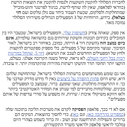
לחברות הסלולר להקטין השקעות ולנסות להקטין את הוצאות הרשת
(בוודאי לפלאפון, שאין לה שותף לרשת, בניגוד לפרטנר והוט-מובייל
שמתחלקות ולסלקום, שכעת תעבוד ביחד עם גולן טלקום ועם
חזי
בצלאל)
. כידוע, הרווחיות של 3 המפעילים הגדולים משירותי הסלולר
נמוכה מאד.
אין ספק, שאתה צודק ב
חשיפות שלך
, והמפעילים בישראל, שבעבר היו בין
המובילים בקידום תכונות והשקת שירותים (גם בהשוואה עולמית),
אינם
כיום במצב הזה
(השקת דור 4 הייתה, כמובן, באיחור רב בישראל, לאור
הסיבוך, שנוצר מקיומם של 5 מפעילים, בלי מספיק ספקטרום להקצות
ולחץ של המפעילים החדשים לעכב את הנושא).
דור 5, שהחל במדינות
רבות בכל רחבי העולם
, לא נראה, שיחל בשנה הקרובה אצלנו. בעולם,
הוקצו יותר תחומי תדר והושקו רשתות מהירות ומתקדמות יותר. זו עובדה.
אני גם שומע ממשתמשים ברשתות הסלולר בישראל, שהתחושה שלהם
היא, שיש היום
פחות הקפדה על ביצועים
(אין לי מידע מדויק ועדכני על
כך. זו התרשמות מתלונות, שאני שומע). ברור, שבמצב בו המפעילים
מבינים, שהלקוחות מתניידים למי שנותן את המחיר האטרקטיבי ביותר
ולאו דווקא משיקולי איכות / שירות, זה משפיע על סדרי עדיפות של אותם
מפעילים
"
.
אם לא די בכך, פלאפון
הפסיקה
לקדם את מערכות הליבה בתוכנה שלה
(
כמפורט בהרחבה כאן
, וגם
כאן
), כדי לחסוך בהוצאות. הנזקים הם
ברורים והנפילות תתרחשנה שוב ושוב - זה ברור כשמש בצהרי היום
(מלבד לראשי פלאפון ולראשי משרד התקשורת).