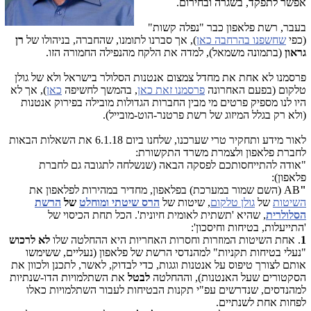
אפשר לתפקד, בשגרה ובחירום.
בעבר, רשת פלאפון כבר "נפלה קשות"
(כפי
שחשפנו בהרחבה כאן
), אך סברנו לתומנו, שהחברה, בניהולו של
רן
גראון
(בתמונה משמאל), למדה את הלקח מהנפילה החמורה הזו.
פרסמנו לא אחת את מחדל צמצום אנטנות הסלולר בישראל ולא של גולן
טלקום (בפעם האחרונה
פרסמנו זאת כאן
, בהמשך לחשיפה
כאן
), אך לא
היו לנו מספיק פרטים מי מבין החברות הגדולות מובילה בפירוק אנטנות
(ולא רק בגלל המיזוג של רשת פרטנר-הוט-מובייל).
לאור מידע ותחקיר טרי שערכנו, שלחנו ביום 6.1.18 את השאלות הבאות
לחברת פלאפון ולצמרת משרד התקשורת:
"אודה להתייחסותכם לפסקה הבאה (שנשלחה לתגובה גם לחברת
פלאפון):
"
AB (השם שמור במערכת) בפלאפון, מחדיר במהירות לפלאפון את
השיטות
של
גולן טלקום
, שיטות של
הרס שיטתי ומוחלט
של
הרשת
הסלולרית
, שהיא 'תשתית לאומית חיונית'. הכל תחת הכיסוי של
'התייעלות, בטיחות וחיסכון':
1
. אחת השיטות המוזרות וחסרות האחריות היא ההחלטה שלו
לא לרכוש
"נעלי בטיחות תקניות" למהנדסי הרשת של פלאפון (נעליים, ששימשו
אותם לצורך טיפוס על אנטנות וגגות, כדי לבדוק, לאשר, לתכנן ולכוון את
הסקטורים שעל האנטנות), וההחלטה
לבטל
את השתלמויות הדו-שנתיות
למהנדסים, שנדרשים עפ"י תקנות הבטיחות לעבור השתלמויות כאלו
לפחות אחת לשנתיים.