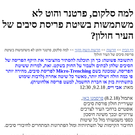
למה סלקום, פרטנר והוט לא
משתמשות בשיטת פריסת סיבים של
העיר חולון?
דף הבית
>>
חדשות
>>
חדשות השוק הקווי
>> למה סלקום, פרטנר והוט לא משתמשות בשיטת
פריסת סיבים של העיר חולון?
התשובה פשוטה: כך הן תוכלנה להסתיר מהציבור את היקף הפריסה של
הסיבים שלהן לבתים ולעבור על החוק בשקט. זאת, למרות ששיטת
הפריסה, שמכונה בשם Micro-Trenching לפריסת סיבים, מהירה יותר
פי כמה וזולה ויעילה יותר, מאשר כל שיטה אחרת (לרבות שימוש
בתשתיות בזק או חברת החשמל, למעט פריסה אלחוטית).
מאת:
אבי וייס
, 9.2.18, 12:30
אתמול (8.2.18)
פרסמנו כאן
,
שעיריית חולון פורסת סיבים
אופטיים ברחבי העיר לצרכים
עירוניים ובכך משיגה חיסכון
כספי משמעותי מול כל שיטות
החיבור הקיימות של תשתיותיה ומול הפתרונות המתחרים לחיבורי סיבים.