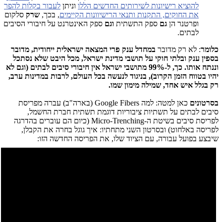
להוציא רישיונות לשירותים החדשים הללו
וניתן
לעבור בקלות להפר
את החוקים, התקנות ותנאי הרישיוונות הקיימים
, בכך,
שרק
סלקום
ופרטנר הן
גם
ספק התשתית
וגם
ספק האינטרנט על חיבורי הסיבים
לבתים.
כלומר
: לא רק מדובר
במחדל ענק פרי המצאה ישראלית ייחודית, מדובר
בספין ענק ובלתי חוקי על תושבי מדינת ישראל, מכל היבט שלא נסתכל
וננתח אותו.
כך, ל-99% מתושבי ישראל אין חיבורי סיבים לבתים (וגם לא
יהיו בטווח הזמן הקרוב), בניגוד לנעשה בכל העולם, לרבות במדינות ערב,
רק בגלל איש אחד, שמילה מימון שמו.
בסרטונים
כאן למטה: למה Google Fibers (בארה"ב) עברה מפריסת
סיבים לבתים על תשתיות ציבוריות דוגמת תשתית חברת החשמל,
לפריסת סיבים בשיטת ה-Micro-Trenching (כיום הם עוברים בהדרגה
לפריסה באלחוט) ובסרטון השני מתחתיו: איך גוגל בחרה את הקבלן,
שיבצע בפועל עבורה, עם הציוד שלו, את הפריסה החדשה הזו: