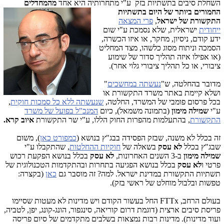
השחלת סיבים בתשתיות בזק ע"י מתחרותיה היא אחד
מהמחדלים
החמורים ביותר
של היום בתשתיות
התקשורת של ישראל
,
פרי המצאה
ייחודית
ישראלית, שלא נסמכת ע"י שום
ידע קודם, ניסיון, מחקר, או איזו הכשרה,
הסמכה וניתוח מסוג כלשהו, מצד המחליט
(או אפילו איזה תהליך סדור של שימוע
ציבורי, או כל תהליך ציבורי גלוי אחר).
מדובר בהחלטה, ש"
נעשתה במחשכים
"
ושלא קיימת באתר משרד התקשורת או
בכל פרסום פומבי של המשרד, החלטה,
שנעשתה ללא כל סמכות חוקית
,
ע"י
שמילה מימון
(בתמונה משמאל), כיום
המנכ"ל בפועל של משרד
התקשורת
, בהתעלמות מהפרות החוק הללו, ע"י שר התקשורת
איוב קרא.
זה בכלל לא משנה, שבזק הפסידה בבג"ץ בנושא (
כמפורט כאן
), משום
שבג"ץ בכלל
לא עסק
בשאלה של
חוקיות ההחלטות
, שהתקבלו ע"י
שמילה מימון
ב-3 השנים האחרונות,
לא עסק
בכלל בנושא הפקעת רכוש
פרטי ו
לא עסק
בכלל בנושא הפגיעה בתחרות ובהתקדמות הטכנולוגית של
תשתיות התקשורת במדינת ישראל. למה? זה מוסבר גם
כאן
(בקצרה:
טפשות ובלבול מוחלט של ראשי בזק).
בעולם הרחב, FTTx החל בעשור הקודם ויש מדינות לא מעטות שסיימו
פריסת סיבים ארצית (דוגמת דרום קוריאה, סינגפור, הונג-קונג, יפן, לטביה,
ועוד מדינות). מדינות רבות נמצאות בשלבים מתקדמים של סיום פריסה