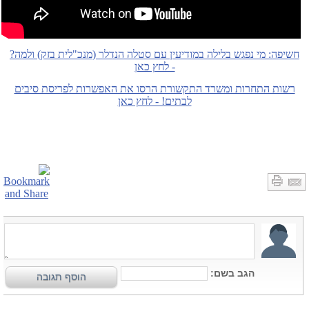
חשיפה: מי נפגש בלילה במודיעין עם סטלה הנדלר (מנכ"לית בזק) ולמה?
- לחץ כאן
רשות התחרות ומשרד התקשורת הרסו את האפשרות לפריסת סיבים
לבתים! - לחץ כאן