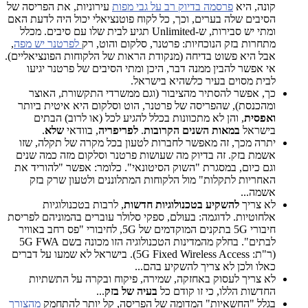
קונה, היא
פרסמה בדיוק רב על גבי מפות
עירוניות, את הפריסה של
הסיבים שלה בערים, וכך, כל לקוח פוטנציאלי יכול היה לדעת האם
ומתי יש סבירות, ש-Unlimited תגיע לבית שלו עם סיבים. מכלל
מתחרות בזק הנוכחיות: פרטנר, סלקום והוט, רק
לפרטנר יש מפה
,
אבל היא פשוט בדיחה (מנקודת הראות של הלקוחות הפונציאליים).
אי אפשר להבין ממנה דבר, היכן ומתי הסיבים של פרטנר יגיעו
לבית מסוים בעיר כלשהיא בישראל.
כך, אפשר להסתיר מהציבור (וגם ממשרדי התקשורת, האוצר
ומהכנסת), שהפריסה של פרטנר, הוט וסלקום היא איטית ביותר
ואפסית
, והן לא מתכוונות בכלל להגיע לכל (או לרוב) הבתים
בישראל
במאות השנים הקרובות
.
לפריפריה
, בוודאי
שלא
.
יתרה מכך, זה מאפשר לחברות לטעון בכל מקרה של תקלה, שזו
אשמת בזק. זה בדיוק מה שעושות פרטנר וסלקום מזה כמה שנים
וגם כיום, במסגרת "השוק הסיטונאי". כלומר: אפשר "להוריד את
האחריות לתקלות" מול הלקוחות המתלוננים ולטעון שרק בזק
אשמה...
לא צריך
להשקיע בטכנולוגיות חדשות
, לרבות בטכנולוגיות
אלחוטיות. לדוגמה: בעולם, ספקי סלולר עוברים בהמוניהם לפריסת
חיבורי 5G בתקנים המוקדמים של 5G, לחיבורי "פס רחב באוויר
לבתים". בחלק מהמדינות הטכנולוגיה הזו מכונה בשם 5G FWA
(ר"ת: 5G Fixed Wireless Access). בישראל לא שמעו על דברים
כאלו ולכן לא צריך להשקיע בהם...
לא צריך לעסוק באחזקה, שמירה, פיקוח ובקרה על התשתיות
החדשות הללו, כי זו קודם כל
בעיה של בזק
...
בגלל "החשאיות" המדומה של הפריסה, קל יותר להתחמק
מהצורך