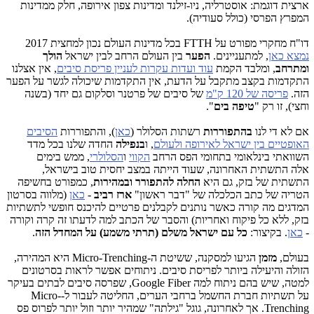
ארצית דוגמת: אוסטרליה, ניו-זילנד ומדינות צפון אירופה, חלק ממדינות
המפרץ הפרסי (כולל סעודיה).
דו"ח מחקרי מפורט על FTTH בכל מדינות העולם נכון למחצית 2017
נמצא כאן
, למתעניינים.
הפער
בין העולם הרחב לבין ישראל
הולך
ומתרחב
, ומלבד הקמת
עוד ועדות עקרות לעניין פריסת סיבים
, אין אצלנו
התקדמות בקצב מתקבל על הדעת, אין התקדמות שיכולה לגשר על הפער
הזה.
פריסה של 120 ק"מ
של סיבים של פרטנר וסלקום גם יחד (בשנה
וחצי), זו רק "
טיפה בים
".
אם לא די לנו
בהתפוררות
רשתות הסלולר (
כאן
), והתפוררות
הסיבים
האופטיים בין ישראל לאירופה ולעולם
, ו
בנפילה
החדה שלנו בכל מדד
השוואתי בינלאומי בתחומי הפס הרחב
הקווי
ו
הסלולרי
, ממש בימים
אלה התשתית האחרונה, שעוד הייתה במצב יחסית טוב בישראל,
התשתית של בזק, גם היא
החלה להתפורר ובמהירות
, כמפורט בחשיפה
הטריה של כתב הכלכלה של "דבר ראשון"
ארז רביב
-
כאן
(מלווה בסרטון
המדגים מה קורה כאשר נותנים לקבלנים פרטיים להיכנס חופשי לתשתיות
בזק, ללא כל פיקוח ואחריות) והסבר של הכתב למה לדעתו זה קרה וקורה
-
כאן
. בקיצור:
כל עם ישראל משלם (תרתי משמע) על המחדל הזה
.
בעולם,
מזמן
הגיעו למסקנה, ששיטת ה-Micro-Trenching היא המהירה,
הזולה והיעילה ביותר לפריסת סיבים. ניתוחים אפשר לראות בסרטונים
למטה, שיש בהם ניתוח למה Google Fiber, שפרסה סיבים לבתים בעיקר
על תשתיות חברת החשמל ברחבי הערים, החליטה לעבור ל-Micro-
Trenching. אך לאחרונה, גוגל "גילתה" שמהיר יותר וזול יותר לפרוס פס