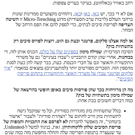
רחב באוויר (באלחוט), בעיקר בערים צפופות.
אם לא די בכך, יש
כאן
,
כאן
ו
כאן
, ניתוחים מקצועיים ממדינות שונות
ברחבי העולם (לרבות ערב-הסעודית) מדוע Micro-Trenching זו
השיטה
העדיפה
לפריסת סיבים לבתים, כדי לספק להם את הפס הרחב של
המחר.
אז למה אצלנו סלקום, פרטנר וכעת גם הוט, רוצות לפרוס סיבים רק
בתשתיות בזק?
הסיבה המרכזית:
שמילה מימון
בספינים שלו על כולם
, הכניס אותן לזה, די
בכוחנות
, אחרי שהן קודם התבכיינו ו"עבדו בעיניים" גם על משרדי
התקשורת והאוצר וגם על חברי הכנסת. כעת, כבר קשה להן כעת לסגת
מהספין הזה. הסברים מפורטים יותר (למתעניינים) נמצאים במאמר: "
איך
סלקום ופרטנר עבדו על משרדי האוצר והתקשורת בתחום פריסת
הסיבים
".
מה הן מרוויחות בכך שהן פורסות סיבים באופן חופשי בהרשאה של
שמילה מימון בתשתיות של בזק?
כמה דברים חשובים בבת אחת:
בגלל שתשתיות בזק מוגדרות כסודיות, וכל מי שמקבל גישה
לתשתיות בזק חייב לחתום על "הצהרת סודיות" ולעבור "אישור
ביטחוני", זה מאפשר לחברות
לא לפרסם את התכניות והמפות של
פריסת הסיבים שלהן ללקוחותיהן
. זאת, בניגוד למשל ל-Unlimited,
עד שנעצרה בתנופת הפריסה שלה והחלה מחפשת מזה כמה שנים