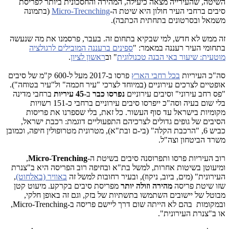
השיטה, שהעירייה מצאה כיעילה, המהירה והחסכונית ביותר לפריסת
סיבים ברחבי העיר חולון היא שיטת ה-
Micro-Trecnching
(בתמונה
משמאל ובסרטונים בתחתית הכתבה).
זה ממש לא חדש, למי שבקיא בתחום זה. בעבר, פרסמנו את מה שנעשה
בתחומי העיר רעננה במאמר: "
ספינים ברעננה המובילים לרגולציה
מוטעית: שיעור באי הבנה טכנולוגית
" וב
ראשון לציון
.
סה"כ העיריות
בכל רחבי הארץ
פרסו ב-2017 מעל ל-600 ק"מ של סיבים
אופטיים לצרכים עירוניים (במיוחד לצרכי "עיר חכמה" ול"עיר בטוחה").
"פס רחב עירוני" וסיבים עירוניים
נפרסו כבר
ב-
45 עיריות
ברחבי מדינה
בלי שום בעיה וסה"כ ייפרסו סיבים עירוניים ברחבי כ-151 רשויות
מקומיות בישראל עד סוף העשור. כל זאת, בלי שספרנו את פריסות
הסיבים של גופים גדולים לצרכיהם התפעוליים דוגמת: רכבת ישראל,
כביש 6, "הרכבת הקלה" (בי-ם ובת"א), מטרונית מטרופולין חיפה, וכמובן
משרד הביטחון וצה"ל.
רוב העיריות פרסו ותפרוסנה סיבים בשיטת ה-
Micro-Trenching
,
ומיעוטן בשיטות אחרות, למשל בת"א ובחיפה רוב הפריסה היא ב"צנרת
העירונית" (מים, ביוב, ניקוז), ובעיר רחובות למשל זה
באוויר (באלחוט)
,
שזו שיטת פריסה
מהירה וזולה יותר
מפריסת סיבים בקרקע. מיעוט קטן
מבוטל של יישובים השתמשו בתשתיות של בזק, וגם זה באופן חלקי,
ובמקומות בהם לא הייתה שום דרך ליישם פריסה ב-Micro-Trenching,
או ב"צנרת העירונית".