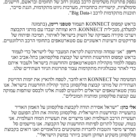
נספק פתרונות משלימים לרכב במגוון רחב של תחומים ובראשם, חיישנים,
סימולציות, קישוריות בתחבורה, מערכות ניווט מתקדמות, הגנת סייבר,
תוכנות מתקדמות לרכב ו-
Big Data
".
בראש קמפוס
KONNECT
תעמוד
סטפני ריימן,
(בתמונה
למעלה), מנכ״לית
KONNECT
. היא וצוותה יעבדו עם מותגי הקבוצה
ויערכו סקירה מעמיקה של השוק בישראל לאיתור, תמיכה ופיתוח של
פרויקטים ורעיונות ראשוניים עם סטארטאפים בתחומי הרכב הרלוונטיים.
ריימן
: "אני שמחה ומתרגשת לקראת המעבר שלי לישראל כדי לעמוד
בראש קמפוס החדשנות החדש של קבוצת פולקסוואגן בתל-אביב ואני
מצפה ללמוד מקהילת הסטארטאפים והחדשנות בישראל ולעבוד איתם
כדי לאתר טכנולוגיות מתקדמות עבור פתרונות הניוד העתידים שלנו.
המשימה של
KONNECT
היא לחבר, לטפח ולהאיץ את יזמות ההייטק
העתידית של מותגי קבוצת פולקסווגן בתוך קהילת החדשנות בישראל. אנו
נזמין סטארטאפים ישראלים רלוונטים לפנות אלינו ולבסס שותפות עמוקה
עם קבוצת פולקסווגן ומותגיה המובילים".
אלי כהן:
"ישראל אסירת תודה לקבוצת פולקסווגן על האמון האדיר
בתעשייה ובחדשנות הישראלית. פולקסווגן מהווה את הלב הפועם של
תעשיית הרכב העולמית ואנו מייצרים את תעשיית המוח העולמית. אני
בטוח, שנוכל לתרום לפיתוח החדשנות של הקבוצה. אנו מיישמים סל
תמריצי מיסוי והטבות לחברות ומשקיעים בינלאומיים ואנו רואים בקבוצת
פולקסווגן משקיע ושחקן חשוב ביותר במשק הישראלי".