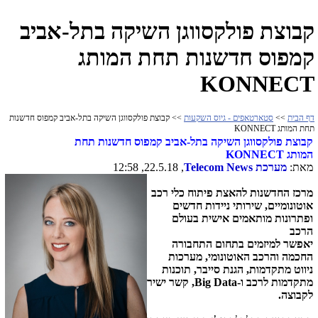
קבוצת פולקסווגן השיקה בתל-אביב
קמפוס חדשנות תחת המותג
KONNECT
דף הבית
>>
סטארטאפים - גיוס השקעות
>> קבוצת פולקסווגן השיקה בתל-אביב קמפוס חדשנות
תחת המותג KONNECT
קבוצת פולקסווגן השיקה בתל-אביב קמפוס חדשנות תחת
המותג
KONNECT
מאת:
מערכת
Telecom News
, 22.5.18, 12:58
מרכז החדשנות להאצת
פ
יתוח כלי רכב
אוטונומיים, שירותי ניידות חדשים
ופתרונות מותאמים
אישית בעולם
הרכב
יאפשר
למיזמים
בתחום
התחבורה
החכמה
והרכב האוטונומי, מערכות
ניווט מתקדמות, הגנת סייבר, תוכנות
מתקדמות לרכב ו-
Big Data
, קשר ישיר
לקבוצה.