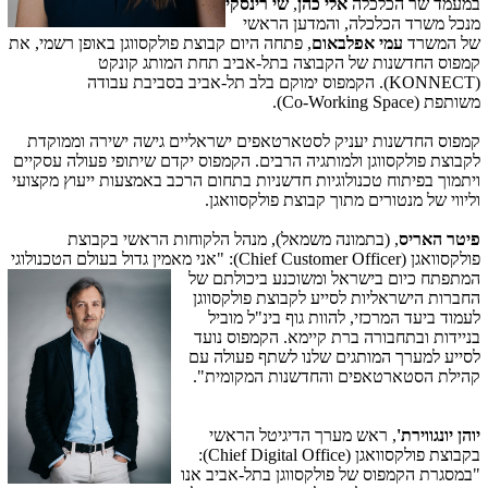
במעמד שר הכלכלה
אלי כהן
,
שי רינסקי
מנכל משרד הכלכלה, והמדען הראשי
של המשרד
עמי אפלבאום
, פתחה היום קבוצת פולקסווגן באופן רשמי, את
קמפוס החדשנות של הקבוצה בתל-אביב תחת המותג קונקט
(
KONNECT
).
הקמפוס ימוקם בלב תל-אביב בסביבת עבודה
משותפת (
Co-Working Space
).
קמפוס החדשנות יעניק לסטארטאפים ישראליים גישה ישירה וממוקדת
לקבוצת פולקסווגן ולמותגיה הרבים. הקמפוס יקדם שיתופי פעולה עסקיים
ויתמוך בפיתוח טכנולוגיות חדשניות בתחום הרכב באמצעות ייעוץ מקצועי
וליווי של מנטורים מתוך קבוצת פולקסוואגן.
פיטר האריס
, (בתמונה משמאל),
מנהל הלקוחות הראשי בקבוצת
פולקסוואגן (
Chief Customer Officer
): "אני מאמין גדול בעולם
הטכנולוגי
המתפתח כיום בישראל ומשוכנע ביכולתם של
החברות הישראליות לסייע לקבוצת פולקסווגן
לעמוד ביעד המרכזי, להוות גוף בינ"ל מוביל
בניידות ובתחבורה ברת קיימא. הקמפוס נועד
לסייע למערך המותגים שלנו לשתף פעולה עם
קהילת הסטארטאפים והחדשנות המקומית".
יוהן יונגווירת'
, ראש מערך הדיגיטל הראשי
בקבוצת פולקסוואגן (
Chief Digital Office
):
"במסגרת הקמפוס של פולקסווגן בתל-אביב אנו