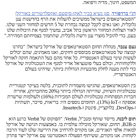
המשפט, חינוך, מדיה ורפואה.
רג'י
ברדפורד
, סגן נשיא בכיר לאקו-סיסטם ואקסלרטורים באורקל
:
"הסטארטאפים בישראל ממשיכים להעלות את הרף בחדשנות ענן
גלובלית, ואנו גאים לקבל קבוצה נבחרת של 5 חדשים למחזור השני שלנו.
לאור הצלחת המחזור הראשון בתל אביב, נמשיך למנף את היכולות שלנו
בענן, כדי להוביל מוצרי ענן ורשת גלובלית, שתתמוך בצמיחתם המהירה."
נעם ענבר
, מנהלת תחום הסטארטאפים של אורקל בישראל: "בחרנו
קבוצה של סטארטאפים מבוססים וחזקים, ואנו מאמינים, שהם יכולים
לעשות שינוי בעולם האנטפרייז. כל אחד מהם בעל התאמה חזקה לאורקל
וללקוחותיה, וכולם בעלי פוטנציאל אדיר למנף את הטכנולוגיה של אורקל
כדי לתת מענה לחלק מהבעיות הגדולות ביותר, שזיהינו בעולם
האנטרפרייז.
בין הסטארטאפים, שהגישו מועמדות לתוכנית, בלטה בעיקר קטגוריית
טכנולוגיות השיווק, שהייתה הגדולה ביותר (20% מהחברות), אחריה
חברות המפתחות טכנולוגיות לעולם המכירות (16%) ולעולמות שרשרת
אספקה ו-
IoT
(13%). תחומים נוספים היו: בריאות, סייבר, תשתיות
ו-
DevOps
, בלוקצ'יין, פינטק ו-
Insurtech
.
תום ליבנה
, מייסד שותף ומנכ"ל,
Verbit
: "הפוקוס של
Verbit
כרגע הוא
ב-
B2B
, תחום, שאורקל מובילה עולמית בו. באמצעות הגישה של אורקל
למאות אלפי תאגידים, אנו מקווים להרחיב את היריעה שלנו לעוד הרבה
לקוחות. אנו מקווים, ששיתוף הפעולה האסטרטגי עם אורקל ייצר פתרון