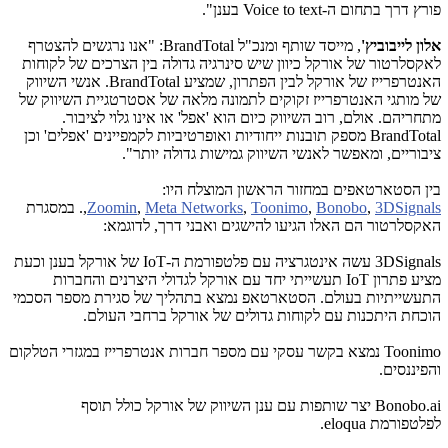
פורץ דרך בתחום ה-
Voice to text
בענן".
אלון לייבוביץ'
, מייסד שותף ומנכ"ל
BrandTotal
: "אנו נרגשים להצטרף
לאקסלרטור של אורקל כיוון שיש סינרגיה גדולה בין הצרכים של לקוחות
האנטרפרייז של אורקל לבין הפתרון, שמציע
BrandTotal
. אנשי השיווק
של מותגי האנטרפרייז זקוקים לתמונה מלאה של אסטרטגיית השיווק של
מתחריהם. אולם, רוב השיווק כיום הוא 'אפל' או אינו גלוי לציבור.
BrandTotal
מספק תובנות ייחודיות ואופרטיביות לקמפיינים 'אפלים' וכן
ציבוריים, ומאפשר לאנשי השיווק גמישות גדולה יותר".
בין הסטארטאפים במחזור הראשון המוצלח היו:
3DSignals
,
Bonobo
,
Toonimo
,
Meta Networks
,
Zoomin
,. במסגרת
האקסלרטור הם האלו הגיעו להישגים ואבני דרך, לדוגמא:
3DSignals
עשה אינטגרציה עם פלטפורמת ה-
IoT
של אורקל בענן וכעת
מציע פתרון
IoT
תעשייתי יחד עם אורקל לגדולי היצרנים והחברות
התעשייתיות בעולם. הסטארטאפ נמצא בתהליך של סגירת מספר הסכמי
הוכחת היתכנות עם לקוחות גדולים של אורקל ברחבי העולם.
Toonimo
נמצא בקשר עסקי עם מספר חברות אנטרפרייז במגזרי הטלקום
והפיננסים.
Bonobo.ai
יצר שותפות עם ענן השיווק של אורקל כולל תוסף
לפלטפורמת
eloqua
.