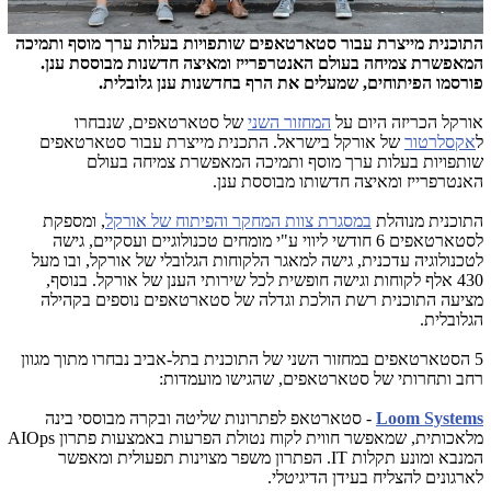
התוכנית מייצרת עבור סטארטאפים שותפויות בעלות ערך מוסף ותמיכה
המאפשרת צמיחה בעולם האנטרפרייז ומאיצה חדשנות מבוססת ענן.
פורסמו הפיתוחים, שמעלים את הרף בחדשנות ענן גלובלית.
אורקל הכריזה היום על
המחזור השני
של סטארטאפים, שנבחרו
ל
אקסלרטור
של אורקל בישראל. התכנית מייצרת עבור סטארטאפים
שותפויות בעלות ערך מוסף ותמיכה המאפשרת צמיחה בעולם
האנטרפרייז ומאיצה חדשותו מבוססת ענן.
התוכנית מנוהלת
במסגרת צוות המחקר והפיתוח של אורקל
, ומספקת
לסטארטאפים 6 חודשי ליווי ע"י מומחים טכנולוגיים ועסקיים, גישה
לטכנולוגיה עדכנית, גישה למאגר הלקוחות הגלובלי של אורקל, ובו מעל
430 אלף לקוחות וגישה חופשית לכל שירותי הענן של אורקל. בנוסף,
מציעה התוכנית רשת הולכת וגדלה של סטארטאפים נוספים בקהילה
הגלובלית.
5 הסטארטאפים במחזור השני של התוכנית בתל-אביב נבחרו מתוך מגוון
רחב ותחרותי של סטארטאפים, שהגישו מועמדות:
Loom Systems
- סטארטאפ לפתרונות שליטה ובקרה מבוססי בינה
מלאכותית, שמאפשר חווית לקוח נטולת הפרעות באמצעות פתרון
AIOps
המנבא ומונע תקלות
IT
. הפתרון משפר מצוינות תפעולית ומאפשר
לארגונים להצליח בעידן הדיגיטלי.