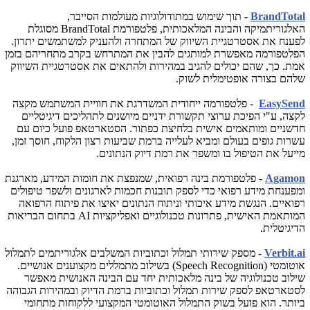
BrandTotal
- תוך שימוש במתודולוגיות מעולמות הסייבר,
האלגוריתמיקה והבינה המלאכותית, פלטפורמת
BrandTotal
מסוגלת
לפענח את אסטרטגיית השיווק של המתחרה ולהעניק למשתמשים יתרון.
הפלטפורמה מאפשרת למותגים להבין את המתרחש בקרב מתחריהם בזמן
אמת. כך, שהם יכולים להגיב במהירות ולהתאים את אסטרטגיית השיווק
שלהם בצורה אופטימלית לשוק.
EasySend
- פלטפורמה ייחודית המשדרגת את חוויית המשתמש מקצה
לקצה, ע"י הפיכת ערוצי תקשורת ידניים מיושנים לתהליכים דיגיטליים
חדשניים ומותאמים אישית בלחיצת כפתור
.
הסטארטאפ פועל כיום עם
עשרות גופים בעולם ומביא לעלייה ברמת שביעות רצון הלקוח, חוסך זמן,
מייעל את הטיפול בו ומשפר את רמת דיוק הנתונים.
Agamon
- פלטפורמת בינה רפואית, שמנפצת את חומות המידע, מארגנת
ומפענחת מידע רפואי כדי לספק תובנות חכמות לארגונים ולשפר טיפולים
רפואיים. הנגשת מידע איכותי וניתוח הנתונים יאיצו את פיתוח הרפואה
המותאמת האישית, פתרונות טכנולוגיים ואפליקציות
AI
בתחום הבריאות
הדיגיטלית.
Verbit.ai
- מספק שירותי תמלול וכתוביות המשלבים אלגוריתמים לתמלול
אוטומטי (
Speech Recognition
) בשילוב מתמללים מקצוענים אנושיים.
שילוב טכנולוגיה של בינה מלאכותית יחד עם הבינה האנושית מאפשר
לסטארטאפ לספק שירות תמלול וכתוביות ברמת הדיוק ובמהירות הגבוהה
ביותר. הוא פועל בשוק התמלול האוטומטי המקצועי ללקוחות מתחומי