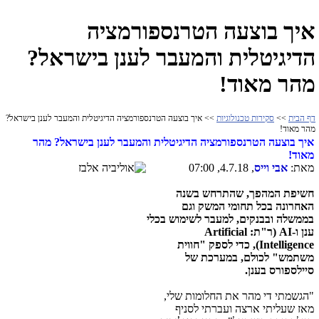
איך בוצעה הטרנספורמציה
הדיגיטלית והמעבר לענן בישראל?
מהר מאוד!
דף הבית
>>
סקירות טכנולוגיות
>> איך בוצעה הטרנספורמציה הדיגיטלית והמעבר לענן בישראל?
מהר מאוד!
איך בוצעה הטרנספורמציה הדיגיטלית והמעבר לענן בישראל? מהר
מאוד!
מאת:
אבי וייס
, 4.7.18, 07:00
חשיפת המהפך, שהתרחש בשנה
האחרונה בכל תחומי המשק וגם
בממשלה ובבנקים, למעבר לשימוש בכלי
ענן ו-
AI
(ר"ת:
Artificial
Intelligence
)
, כדי לספק "חווית
משתמש" לכולם, במערכת של
סיילספורס בענן.
"הגשמתי די מהר את החלומות שלי,
מאז שעליתי ארצה ועברתי לסניף