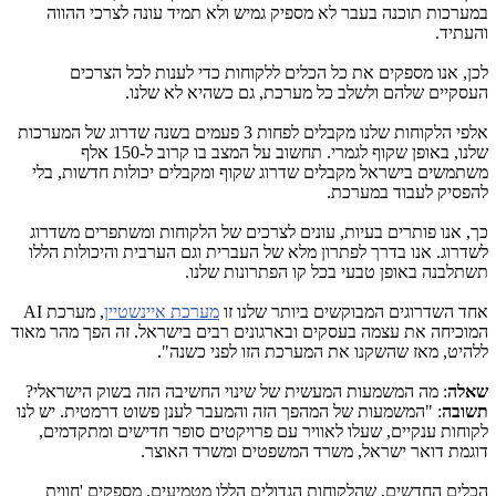
במערכות תוכנה בעבר לא מספיק גמיש ולא תמיד עונה לצרכי ההווה
והעתיד.
לכן, אנו מספקים את כל הכלים ללקוחות כדי לענות לכל הצרכים
העסקיים שלהם ולשלב כל מערכת, גם כשהיא לא שלנו.
אלפי הלקוחות שלנו מקבלים לפחות 3 פעמים בשנה שדרוג של המערכות
שלנו, באופן שקוף לגמרי. תחשוב על המצב בו קרוב ל-150 אלף
משתמשים בישראל מקבלים שדרוג שקוף ומקבלים יכולות חדשות, בלי
להפסיק לעבוד במערכת.
כך, אנו פותרים בעיות, עונים לצרכים של הלקוחות ומשתפרים משדרוג
לשדרוג. אנו בדרך לפתרון מלא של העברית וגם הערבית והיכולות הללו
תשתלבנה באופן טבעי בכל קו הפתרונות שלנו.
אחד השדרוגים המבוקשים ביותר שלנו זו
מערכת איינשטיין
, מערכת
AI
המוכיחה את עצמה בעסקים ובארגונים רבים בישראל. זה הפך מהר מאוד
ללהיט, מאז שהשקנו את המערכת הזו לפני כשנה".
שאלה
: מה המשמעות המעשית של שינוי החשיבה הזה בשוק הישראלי?
תשובה
: "המשמעות של המהפך הזה והמעבר לענן פשוט דרמטית. יש לנו
לקוחות ענקיים, שעלו לאוויר עם פרויקטים סופר חדישים ומתקדמים,
דוגמת דואר ישראל, משרד המשפטים ומשרד האוצר.
הכלים החדשים, שהלקוחות הגדולים הללו מטמיעים, מספקים 'חווית