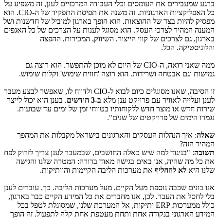
ברגע שמעבירים את העומסים וכלי העבודה המרכזיים לענן, זה משפיע על
כל האפליקציות הארגוניות. זה משנה את תפיסת התפקיד של ה-
CIO
. הוא
מפסיק להיות בצד של ההוצאות. הוא הופך בארגון למוביל של חדשנות ושל
המענה המהיר לצרכי העסק. הוא מסוגל לענות על הצרכים של כל האגפים
בארגון, גם לצרכים של קווי הייצור, השיווק, המכירות, ההפצה
והלוגיסטיקה. הכל.
ממה שאני רואה, ה-
CIO
של היום לא מוכן להתפשר. הוא רוצה גם
גמישות וגם אבטחה ושרידות. הוא רוצה 'חווית שימוש' וקלות שימוש.
זו הסיבה, שאנו מסוגלים כיום לבוא ל-
CIO
ולדווח לו, שאפשר לבצע מעבר
לענן ועלייה לאוויר עם פרויקט ענן מלא
ב-3 חודשים
. בענן הוא יכול לייצר
שירות חדש או מוצר חדש ללקוחותיו בטווחי זמן של ימים עד שבועות.
נגמרו הימים של פרויקטים של שנים".
שאלה
: איך הנהלות העסקים והארגונים בישראל מקבלות את המהפך
המהיר הזה?
תשובה
: "בניגוד למה שיש כאלה החושבים, שבמעבר לענן צריך לזרוק לפח
את כל מה שהיה, אנו באים בגישה מאוד ברורה: המטרה שלנו והגישה
שלנו היא
לא להחליף
את מערכות הליבה הקיימות והוותיקות.
אנו בונים שכבה נוספת מעל הקיים, מעל מערכות הליבה. כך, עוברים לענן
בלי לחסל את העבר. לכן, אנו מחברים את כל המידע הקיים כבר בארגון,
כולל ממערכות
ERP
ותיקות, אל המערכת שלנו, שמסוגלת לטפל בכל
המידע הארגוני בנקודה אחת ותחת מעטפת אחת קלה לתפעול. זה הופך