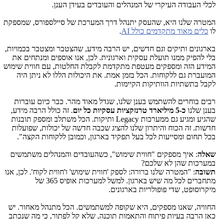
לכלי העבודה העיקרי של המנהלים והעובדים בעידן הענן.
המטרה שלנו היא, שהעסק יתנהל דרך המערכת של סיילספורס, שמספקת
לו
כלים מאוד מתקדמים כולל
AI
.
בארגונים ותיקים וגם חדשים, יש הרבה מידע, שהצטבר ומצטבר בכמויות,
בלי להפיק ממנו תועלת עסקית וארגונית. לכן, אנו אוספים ומנתחים את
המידע הזה ומספקים מעטפת מתקדמת לקבלת החלטות, עם חווית שימוש
המועברת גם ללקוחות. הכל בזמן אמת. את היכולות הללו לא ניתן היה
לקבל בתשתיות הוותיקות הקיימות.
רבים בוחרים להשתמש בענן שלנו, שגדל מאוד מהר. כבר כיום עוברות
בענן שלנו
כ-5 מיליארד טרנזקציות עסקיות כל יום
. זה כולל הרבה מידע,
שהגיע ומגיע גם ממערכות
Legacy
ותיקות. הכל משתלב ומספק תובנות
חדשות. זה הכוח והיתרון שלנו להציג שכבה חדשה של יכולות, שפועלות
בכל תחום ומסייעות לכל בעל תפקיד בארגון, וכמובן ללקוחות הקצה".
שאלה
: איך מספקים "חווית שימוש", כשהעובדים והמנהלים משתמשים
במערכות שהן לא שלכם?
תשובה
: "המטרה שלנו ברורה: לספק 'חווית שימוש' ו'חווית לקוח'. לכן, אנו
מתחברים לכל מה שיש בארגון. למשל למערכות אופיס 365 של
מיקרוסופט, שדי פופולריות בארגונים.
החוויה, שאנו מספקים, היא שקופה למשתמשים. הכל מתנהל מאחור. יש
כאן הרבה בעיות פיתוח והתאמות תוכנה, שלא קל לפתור, כי מה שנכתב