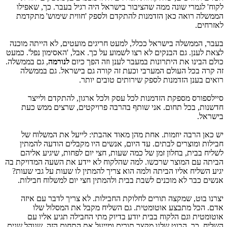
לקוח' לגמרי שונה ממה שהציבור בישראל היה רגיל בעבר. כך, שאפילו
הממשלה רואה כאן הזדמנות להתקדם ולספק 'חווית שימוש' מתקדמת
לאזרחים.
בעבר, הממשלה בישראל ככלל, למעט חריגים מועטים, לא הייתה מוכנה
לצאת לענן. גם הבנקים לא רצו לשמוע על כך. אבל, 'האסימון נפל'. כמעט
כולם הבינו את היתרונות במעבר לענן וזה הפך כיום
לנורמה
, גם בממשלה.
זה קרה בכל העולם המערבי וכעת זה קורה גם בישראל. גם בממשלה
רואים בענן הזדמנות לספק שירותים טובים יותר.
סיילספורס מספקת הזדמנות לכל עסק ולכל ארגון, להתקדם ולייצר
חדשנות, בכל תחום. אני שותף בהרבה פרויקטים, שרצים ממש כעת
בישראל.
יש כאן הרבה יוזמות. אחת מהן מאוד אהבתי: לייעל את המשלוח של
חבילות ומוצרים לבתים. עד היום, אנשים היו מקבלים הודעה להמתין
לשליח בבית, בחלון זמן של כמה שעות, חצי יום לפחות, שיגיע אליהם
הביתה עם המוצר שרכשו. למה שהלקוח לא יידע את השעה המדויקת בה
יגיע השליח אליו הביתה ולמה הוא צריך להמתין לו שעות על גבי שעות?
אנשים כבר לא מוכנים לשבת בבית ולהמתין חצי יום למשלוח חבילות.
יצרנו בוט, שמקצה תורים לחלוקת החבילות. לא צריך לדבר עם איזה
אדם. הכל מתבצע אוטומטית. גם השליח מקבל את המסלול שלו
אוטומטית וגם הלקוח בבית יודע בדיוק מתי החבילה תגיע אליו עם
השליח. כך, הבוט שלנו מקצר תורים ומייעל את התחום הזה, שנוהל שנים