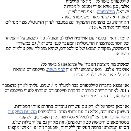
סיילספורס בישראל", מתאר
אוליביה
אלבז,
סגן נשיא אזורי וסמנכ"ל מכירות
ישראל,
סיילספורס
. "אני חייב לציין,
שאני רואה שינוי מאוד משמעותי בשנה
האחרונה, גם בתפיסת התפקיד וגם במעבר לעידן הדיגיטלי, מצד מנהלים
ובמיוחד מצד ה-
CIOs
".
קיימתי ראיון בלעדי עם
אוליביה אלבז
(בתמונה), כדי לשמוע על ההצלחה
של הטרנספורמציה הדיגיטלית והמעבר לענן בישראל, גם במשרדי
הממשלה, מנקודת המבט של סיילספורס, שהיא מובילת שוק עולמית וגם
בישראל.
שאלה
: מה מיצובה הנוכחי של
Salesforce
בישראל?
אוליביה אלבז
: "מאז שנפגשנו לריאיון
לפני כשנה
, סיילספורס נמצאת
בגידול מהיר ואפשר להגיד עצום.
אני נמצא בחברת סיילספורס כבר למעלה מ-7 שנים. עליתי לארץ בדצמבר
2015 לאחר קריירה בצרפת בחברת סיילספורס ועברתי לסניף סיילספורס
בישראל, בו התקדמתי די מהר.
אנו כאן בישראל לא רק עם עשרות עובדים בתחום צוותי המכירות,
השיווק והתמיכה, אלא גם עם צוותי מו"פ. סיילספורס
מבצעת השקעות
בישראל
בתחום המו"פ (כולל אקסלרטור, קרן הון-סיכון, השקעה
בסטרטאפים ורכישת סטארטאפים), וזה מקרין
גם
על היכולות שלנו.
הסיוע המקצועי ברמה העליונה ללקוחות, שבעבר ניתן ע"י אנשי מקצוע