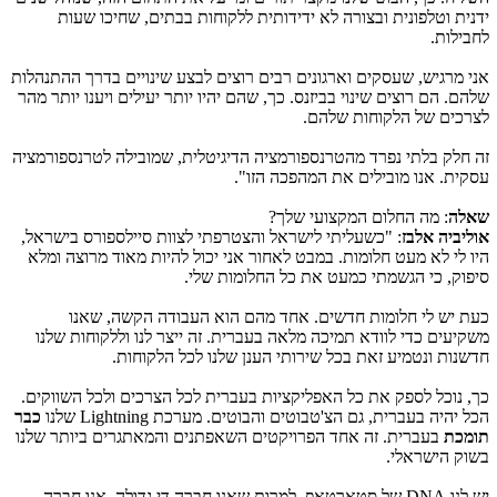
ידנית וטלפונית ובצורה לא ידידותית ללקוחות בבתים, שחיכו שעות
לחבילות.
אני מרגיש, שעסקים וארגונים רבים רוצים לבצע שינויים בדרך ההתנהלות
שלהם. הם רוצים שינוי בביזנס. כך, שהם יהיו יותר יעילים ויענו יותר מהר
לצרכים של הלקוחות שלהם.
זה חלק בלתי נפרד מהטרנספורמציה הדיגיטלית, שמובילה לטרנספורמציה
עסקית. אנו מובילים את המהפכה הזו".
שאלה
: מה החלום המקצועי שלך?
אוליביה אלבז
: "כשעליתי לישראל והצטרפתי לצוות סיילספורס בישראל,
היו לי לא מעט חלומות. במבט לאחור אני יכול להיות מאוד מרוצה ומלא
סיפוק, כי הגשמתי כמעט את כל החלומות שלי.
כעת יש לי חלומות חדשים. אחד מהם הוא העבודה הקשה, שאנו
משקיעים כדי לוודא תמיכה מלאה בעברית. זה ייצר לנו וללקוחות שלנו
חדשנות ונטמיע זאת בכל שירותי הענן שלנו לכל הלקוחות.
כך, נוכל לספק את כל האפליקציות בעברית לכל הצרכים ולכל השווקים.
הכל יהיה בעברית, גם הצ'טבוטים והבוטים. מערכת
Lightning
שלנו
כבר
תומכת
בעברית. זה אחד הפרויקטים השאפתנים והמאתגרים ביותר שלנו
בשוק הישראלי.
יש לנו
DNA
של סטארטאפ, למרות שאנו חברה די גדולה. אנו חברה