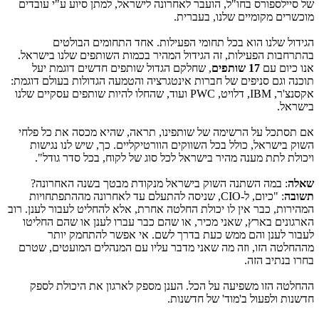
של סיילספורס בחו"ל, הועבר לאחרונה לישראל, למתן סיוע ע"י עובדים
מוכשרים מקומיים שלנו, בעברית.
הגידול שלנו הוא בכל תחומי הפעילות. אחד התחומים הבולטים
בהתרחבות הפעילות, זה הגידול המהיר בכמות השותפים שלנו בישראל.
אנו כיום עם
17 שותפים
, שחלקם הגדול שותפים חדשים דוגמת יעל
תוכנה וגם סניפים של חברות אינטגרציה והטמעה הגדולות בעולם דוגמת:
אקסנצ'ר,
IBM
, דלויט,
PWC
ועוד, שהחלו להיות שותפים עסקיים שלנו
בישראל.
אם תסתכל על הרשימה של שותפינו, תראה, שהיא מכסה את כל פלחי
השוק בישראל, כולל בכל השווקים הוורטיקליים. כך, שיש לנו נגישות
ויכולת לתת מענה מהיר בישראל לכל סוג של לקוח, בכל סדר גודל".
שאלה
: במה השתנה השוק בישראל מנקודת מבטך בשנה האחרונה?
תשובה
: "כיום, ל-
CIO
, שניסה להתעלם עד לאחרונה מההתפתחויות
המהירות, כבר אין לו יכולת החלטה אחרת, אלא להחליט לעבור לענן. רוב
הארגונים בארץ, שאני מכיר, או שהם כבר עברו לענן או שהם החליטו
לעבור לענן והם ממש כעת בדרך לשם. אי אפשר להתחמק יותר
מההחלטה הזו, וזה מה שאני מדבר עליו עם המנהלים המועטים, שטרם
בחרו בנתיב הזה.
ההחלטה הזו משפיעה על הכל. הענן מספק לארגון את היכולת לספק
חדשנות ולפעול ב'מוד' של חדשנות.