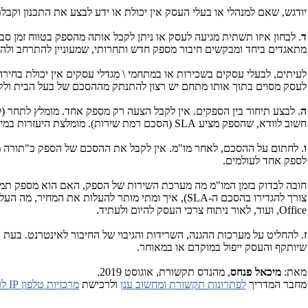
יודגש, שאם למנהלי או בעלי העסק אין יכולת או ידע לבצע את התכנון וקבלת
ד
. לבחון איזו תשתית מגיעה לעסק או ניתן לקבל אותה מהספק בטווח זמן ס
מתאגדים ביחד ומבקשים חיבור מספק חדש ותחרותי, שמעוניין להתרחב ולהצ
לעיתים, לבעלי עסקים בשכירות או במתחמי \ מגדלי עסקים אין יכולת בחיר
לעסק מסוים בתוך אותו מתחם יש רצון להתנתק מההסכם של בעל הבית ולקבל
ה
חשוב לוודא, שהספק מציע
SLA
(הסכם רמת שירות). מומלצת היעזרות במי ש
ו
. לחתום על ההסכם, לאחר מו"מ. אין לקבל את ההסכם של הספק כ"תורה מסי
לספק אחד לעולמים.
חובה לבדוק בזמן המו"מ מה מערכת השירות של הספק, האם הוא מספק תמ
צורך להגדירו בהסכם ה-
SLA
), איך ומתי מותר להעלות את המחיר, מה העלוי
Office
, ועוד, לאור ניתוח צרכי העסק להיום ולעתיד.
ז
. להחליט על מערכות ההגנה, השרידות והגיבוי של החיבור לאינטרנט. בעת ה
שיותקף והעסק ייפול במוקדם או במאוחר.
מאת:
מיכאל פנחס
, מהנדס תקשורת, אוגוסט 2019.
מחבר המדריך
לפתרונות תקשורת ומחשוב ענן
ולרכישת
מרכזיות טלפון IP לעסקים