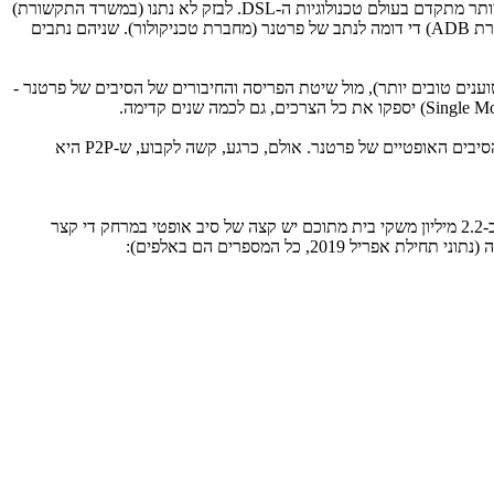
ותר מתקדם בעולם טכנולוגיות ה-
DSL
. לבזק לא נתנו (במשרד התקשורת)
ברת
ADB
) די דומה לנתב של פרטנר (מחברת טכניקולור). שניהם נתבים
נים טובים יותר), מול שיטת הפריסה והחיבורים של הסיבים של פרטנר -
Single M
) יספקו את כל הצרכים, גם לכמה שנים קדימה.
יבים האופטיים של פרטנר. אולם, כרגע, קשה לקבוע, ש-
P2P
היא
הנתונים של פריסת סיבים בישראל לפי משקי בית בהתבסס על דיווחי החברות והערכות הקיימות בשוק התקשורת: בישראל יש כ-2.6 מיליון משקי בית, לכ-2.2 מיליון משקי בית מתוכם יש קצה של סיב אופטי במרחק די קצר
201, כל המספרים הם באלפים):