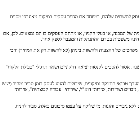
ל עסק לתשתית שלהם, במיוחד אם מספר עסקים במיקום גיאוגרפי מסוים
ת של המבנה, או בעלי הקניון, או מתחם העסקים בו הם נמצאים. לכן, אם
 מבחינה משפטית בטרם ההתנתקות והמעבר לספק אחר.
חרות, מעין מכרז סגור) בין 3 ספקים שונים לפחות.. בתיחור יש לבדוק מפרטים של ההצעות ולהשוות ביניהן (לא להשוות רק את המחיר) והכי
ה. אסור להסכים לקנסות יציאה דרקוניים ושאר תרגילי "כבילת הלקוח"
ערך טכנאי תחזוקה ותיקונים, שיכולים להגיע לעסק בזמן סביר ומהיר (שיש
גיבויים ושרידות, שירותי דוא"ל, שירותי "עבודה קבוצתית", שירותי
א גיבויים והגנות. מי שלוקח על עצמו סיכונים כאלה, סביר להניח,