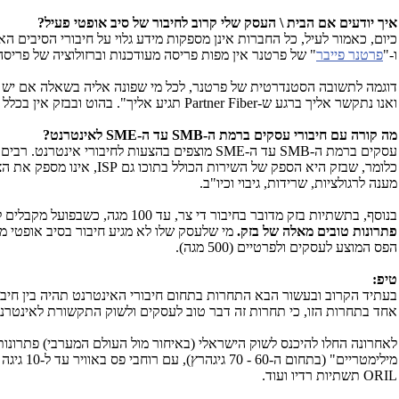
איך יודעים אם הבית \ העסק שלי קרוב לחיבור של סיב אופטי פעיל?
כיום, כאמור לעיל, כל החברות אינן מספקות מידע גלוי על חיבורי הסיבים 
ו-"
פרטנר פייבר
" של פרטנר אין מפות פריסה מעודכנות וברזולוציה של פרי
דוגמה לתשובה הסטנדרטית של פרטנר, לכל מי שפונה אליה בשאלה אם יש צפי
ואנו נתקשר אליך ברגע ש-
Partner Fiber
תגיע אליך". בהוט ובבזק אין בכלל
מה קורה עם חיבורי עסקים ברמת ה-
SMB
עד ה-
SME
לאינטרנט?
עסקים ברמת ה-
SMB
עד ה-
SME
מוצפים בהצעות לחיבורי אינטרנט. רבים כ
כלומר, שבזק היא הספק של השירות הכולל בתוכו גם
ISP
, אינו מספק את ה
מענה לרגולציות, שרידות, גיבוי וכיו"ב.
בנוסף, בתשתיות בזק מדובר בחיבור די צר, עד 100 מגה, כשבפועל מקבלים לרוב
פתרונות טובים מאלה של בזק.
מי שלעסק שלו לא מגיע חיבור בסיב אופטי מא
הפס המוצע לעסקים ולפרטיים (500 מגה).
טיפ:
בעתיד הקרוב ובעשור הבא התחרות בתחום חיבורי האינטרנט תהיה בין חיבורי
אחד בתחרות הזו, כי תחרות זה דבר טוב לעסקים ולשוק התקשורת לאינטרנט
לאחרונה החלו להיכנס לשוק הישראלי (באיחור מול העולם המערבי) פתרונו
מילימטריים" (בתחום ה-60 - 70 גיגהרץ), עם רוחבי פס באוויר עד ל-10 גיגה ויותר, ולמרחקים של מאות מטרים עד כמה קילומטרים. כמה ספקים \ אינטגרטורים כבר מציעים חיבורים עסקיים כאלו ובכלל זה:
ORIL
תשתיות רדיו ועוד.