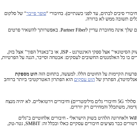
ורי סיבים לבתים, עד לפני כשנתיים). בחיבורי "
סופר פייבר
" של סלקום
בלים תשובה ממש לא ברורה.
 שלך אינה מחוברת עדיין ל
.Partner Fiber
באפשרותך להשאיר פרטים
שוק הסיטונאי" אצל ספקי האינטרנט -
ISP
, או ב"באנדל הפוך" אצל בזק,
רים בו כל האלמנטים החשובים לעסקים: אבטחה וסייבר, הגנה על הפרטיות,
הפרעות הקיימות על החוטים הללו. למעשה, בתחום הזה
הוט מספקת
אנלימיטד), הפתרון של
הוט עסקים
הוא הפתרון האטרקטיבי ביותר ברוחב
 סלולר
5G
וחיבורי גלים מילימטריים) וחיבורים וירטואליים. לא יהיה מנצח
דימה, משתכלל והמחירים רק יורדים.
WiF
ולאחרונה הלהיט בשוק הישראלי - חיבורים אלחוטיים ב"גלים
SMBIT
, גטר-טק,