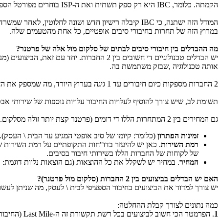
הקמתה. כלומר,
IBC
היא רק ספק תשתית ואת ה-
ISP
בוחרים מפורטל הספ
המודל הזה ישתנה, כי
IBC
קיבלה רישיון חדש ושונה לחלוטין, לאחר שמשרד 
במרוץ הזה של תחרות בחיבורי סיבים אופטיים, כל אחת מהטעמים שלה.
מה ההבדלים בין חיבורי סיבים לבתים של סלקום מול אלה של פרטנר?
יש הבדלים טכנולוגיים די חשובים בין 2 החברות. יחד עם זאת, הביצועים (מנקודת המבט של משתמש הקצה) הם די דומים, משום שהטכנולוגיה בקצה (מה שמכונה
אותה טכנולוגיה ,שבזק משתמשת בה.
2 החברות מספקות כיום חיבורים עד 1 גיגה בערוץ היורד, מה שמספק את הצרכים של עסקים קטנים עד בינוניים.
תשומת לב, שיש צורך להוסיף לעלויות החיבור עלויות נוספות של שירותי אב
גם המחירים בין 2 המתחרות הללו די דומים (פרטנר קצת יותר זולה מסלקום. אולם, לסלקום יש "שירות מרובע" - קוואטרו, שאין עדיין לפרטנר). מכאן, שהפרמטרים לבחירה בין שתי המתחרות הללו אמורים להיות:
זמינות הפתרון
(כלומר: קיומו של סיב אופטי המגיע עד הבית \ העסק)
רמת השירות
. כאן יש להיעזר בדו"חות התקופתיים על רמת השירות ש
של לקוחות של החברות הללו בשירותי חיבור בסיבים.
המחיר
. במחיר יש לשקלל את כל ההוצאות (גם הוצאות נלוות דוגמת: ב
האם יש הבדלים בביצועים בין 2 החברות (סלקום מול פרטנר)?
יש צורך למדוד את הביצועים בחיבור הספציפי לבית \ לעסק, מה שניתן לעשו
כמה נתונים לצורך קבלת ההחלטה:
1
. הפרמטר הכי חשוב לביצועים בכל רשת תקשורת זה ה-
Last Mile
(החיבור 