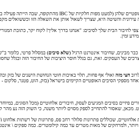
האופטיים שלהן (למעט מפות חלקיות של
IBC
מהתקופה, שבה הייתה פעילה בחיב
סה עירונית והשיטה היא, שצריך לשאול אותן את השאלה הזו וכששואלים מק
 לחיבור הבית שלך לסיבים: "אנחנו בדרך אליך! לקוח יקר, כתובת המגורים
 מידע זמין.
בר מבינים, שחיבור אינטרנט הרגיל (
שלא סיבים
) במסלול פרטי, כלומר ב"
צרכים של העסקים. זאת, גם בגלל חוסר היציבות של החיבור הזה ובגלל שחס
חצי מזה
ואולי אף פחות, תלוי באיכות חוטי הנחושת הישנים של בזק וב
חד מספקי הסיבים האופטיים הקיימים בישראל (בזק, הוט, פטנר, סלקום - 
ם פיזיים בסיבים המגיעים לעסק, חיבורים אלחוטיים (מכל הסוגים, במיוחד
. מכאן, שאסור להתחייב לספק מסוים ליותר משנה, כי השוק הזה נע מהר ק
ת אלחוטיים, שכוללים פתרונות סלולר רחב פס, פתרונות של רשתות אלחוט
i