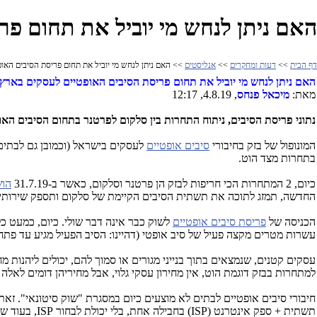
האם ניתן לנחש מי יוביל את תחום פ
דף הבית
>>
דעות ומחקרים
>>
אנליסטים
>> האם ניתן לנחש מי יוביל את תחום פריסת הסיבים האו
האם ניתן לנחש מי יוביל את תחום פריסת הסיבים האופטיים לעסקים בארץ
מאת:
מיכאל פנחס
, 4.8.19, 12:17
נתוני פריסת הסיבים, ניתוח התחרות בין סלקום לפרטנר בתחום הסיבים האו
המונופול של בזק בחיבורי
סיבים אופטיים
לעסקים בישראל (וכמובן גם לבתים 
בתחרות מצד הוט.
כיום, 2 המתחרות הכי חריפות לבזק הן פרטנר וסלקום, כאשר ב-31.7.19
הו
החדשה, תמזג לתוכה את תשתית הסיבים הקיימת של סלקום ותספק שירותים 
הכניסה של
פריסת סיבים אופטיים
עשרות מטרים מקצה פעיל של סיב אופטי (דהיינו: הסיב הפעיל מגיע עד פתח הבני
עסקים קטנים, שנמצאים בתוך בנייני מגורים או סמוך להם, יכולים ליהנות מ
למתחרות בבזק דוגמת הוט, אין מחירון עסקי גלוי, אבל מחיריהן דומים לאלה
חיבורי סיבים אופטיים לבתים לא מוצעים כיום במסגרת "שוק סיטונאי". ז
תשתית + ספק אינטרנט (
ISP
) בחבילה אחת, בלי יכולת לבחור
ISP
, בעוד ש-