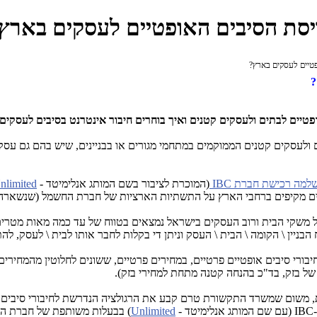
ריסת הסיבים האופטיים לעסקים בארץ
פטיים לעסקים בארץ?
?
פטיים לבתים ולעסקים קטנים ו
איך בוחרים חיבור אינטרנט בסיבים לעסקים
ולעסקים קטנים הממוקמים במתחמי מגורים או בבניינים, שיש בהם גם עסקים
שלמה רכישת חברת
IBC
(המוכרת לציבור בשם המותג אנלימיטד -
nlimited
מקיפים ברחבי הארץ על התשתיות הארציות של חברת החשמל (שנשארה שותפה
ין \ הקומה \ הבית \ העסק וניתן די בקלות לחבר אותו לבית \ לעסק, להתקין 
חיבורי סיבים אופטיים פרטיים, במחירים פרטיים, ששונים לחלוטין מהמחירים
 של בזק, בד"כ בהנחה קטנה מתחת למחירי בזק).
את, משום שמשרד התקשורת טרם קבע את הרגולציה הנדרשת לחיבורי סיבים א
IBC
(עם שם המותג אנלימיטד -
Unlimited
) בבעלות משותפת של חברת החש