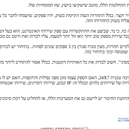
 ההחלטות הללו, מוטב שישקיעו ביועץ, שזו המומחיות שלו.
ביר וקצר. בגלל התחרות העזה הקיימת בשוק, יהיו ספקים, שישמחו לחבר כ
ליח בשוק התחרותי הזה.
ה כזו, כי מי, שביצע את ההתקשרות עם ספק שירותי האינטרנט, הוא בעל הבי
 שירות מספק טוב יותר ו\או זול יותר לטעמו, עליו לבדוק זאת היטב גם
. לבצע תיחור בין הספקים. אין לקבל הצעה רק מספק אחד. מומלץ לתחר (לקיים ת
מנוסה ובקי בתיחור כזה.
ני". חשוב לבדוק את כל האותיות הקטנות. ככלל אסור להתחייב ליותר משנ
יכה טכנית
24X7
, האם הספק עצמו מוגן מפני נפילות והתקפות, האם יש לו מ
ות של שירותים נלווים ובכלל זה:
IP
קבוע, שירותי דומיינים, שירותי אבטחה, 
תקנת החיבור יש ליישם גם את המערכות הללו, או להחליט על רמת סיכונים לל