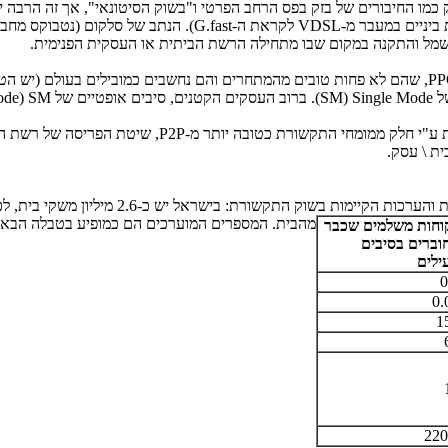
 כמו החיבורים של בזק בפס הרחב הפרטי ו"בשוק הסיטונאי", אך זה הרבה י
 ביניים במעבר מ-
VDSL
לקראת ה-
G.fast
). הנתב של סלקום (נטבוקס מח
מל והתקנה במקום שבו מתחילה הרשת הביתית או העסקית הפנימית.
PP
, שהם לא פחות טובים מהמתחרים והם נחשבים כמובילים בעולם (יש הטוע
של
Single Mode
(
SM
). ברוב העסקים הקטנים, סיבים אופטיים של
ode) SM
ע"י חלק ממומחי התקשורת כטובה יותר מ-
P2P
, שיטת הפריסה של רשת הס
ית \ עסק.
מהבית. המספרים המוערכים הם כמופיע בטבלה הבאה (נתוני תחילת אפריל 9
וחות משלמים שכבר
וברים בסיבים
ילים
0
0.
1
220