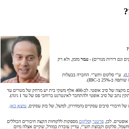
?
?
 וגם דירות מגורים) -
נגמר
מזמן, ולא רק
U
), ע"י סלקום ותש"י
.
החברה בבעלות
 ב-25% ב-
IBC
).
לשוק כבר אינה דבר שולי. כיום, כמעט כל משקי הבית ורוב העסקים בישראל נמצאים בטווח של עד כמה מאות מטרים מקצה של סיב אופטי. לכ-400 אלף משקי בית יש מרחק של מטרים עד
נתב של סיב אופטי ולהתחבר לאינטרנט ברוחבי פס של עד 1 גיגה).
 של חיבורי סיבים עסקיים (המחירון, למשל, של בזק עסקים,
נמצא כאן
.
ופטיים. לכן,
פרטנר
ו
סלקום
מספקות ללקוחות הקצה חיבורים הכוללים
מל, סלקום וקבוצת תש"י, עדיין עובדת במודל, שקיים אצלה מיום