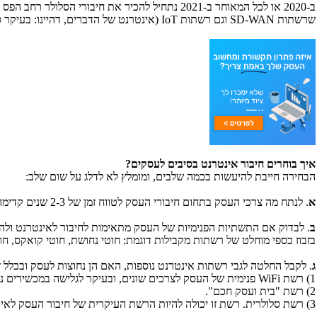
ב-2020 או לכל המאוחר ב-2021 נתחיל להכיר את חיבורי הסלולר רחב הפס ב-
שרשתות
SD-WAN
וגם רשתות
IoT
(אינטרנט של הדברים, דהיינו: בעיקר 
איך בוחרים חיבור אינטרנט בסיבים לעסקים?
הבחירה חייבת להיעשות בכמה שלבים, ומומלץ לא לדלג על שום שלב:
א
. לנתח מה צרכי העסק בתחום חיבורי העסק לטווח זמן של 2-3 שנים קדימה.
ב
. לבדוק אם התשתיות הפנימיות של העסק מתאימות לחיבור לאינטרנט ולהע
בזבוז כספי מוחלט של רשתות מקבילות דוגמת: חוטי נחושת, חוטי קואקס, 
ג
. לקבל החלטה לגבי רשתות אינטרנט נוספות, האם הן נחוצות לעסק ובכלל ז
1) רשת
WiFi
פנימית של העסק לצרכים שונים, ובעיקר לגלישה במכשירים ני
2) רשת "בית ועסק חכם".
3) רשת סלולרית. רשת זו יכולה להיות הרשת העיקרית של חיבור העסק לאינטרנט או כרשת גיבוי של העסק במקרה והחיבור הקווי נופל מכל סיבה שהיא.