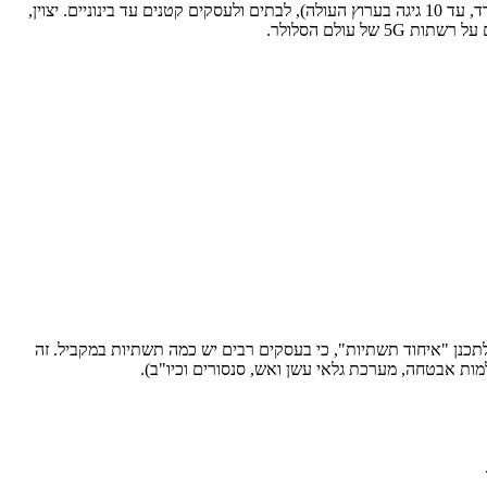
5, שכבר קיים ברחבי העולם, ברוחבי פס מצוינים (עד 20 גיגה בערוץ היורד, עד 10 גיגה בערוץ העולה), לבתים ולעסקים קטנים עד בינוניים. יצוין,
גם על רשתות
5G
של עולם הסלולר.
תכנן "איחוד תשתיות", כי בעסקים רבים יש כמה תשתיות במקביל. זה
ות אבטחה, מערכת גלאי עשן ואש, סנסורים וכיו"ב).