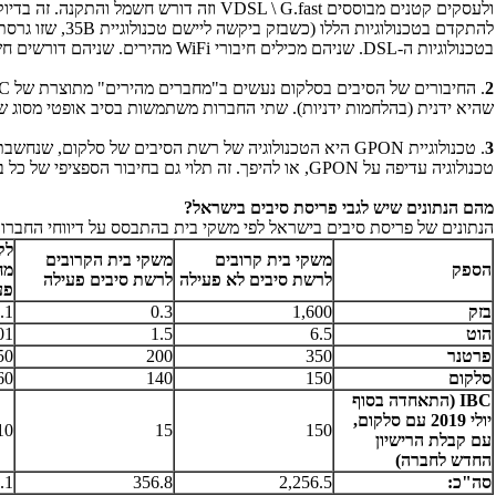
ולעסקים קטנים מבוססים
G.fast
\
VDSL
וזה דורש חשמל והתקנה. זה בדיוק
להתקדם בטכנולוגיות הללו (כשבזק ביקשה ליישם טכנולוגיית
35B
, שזו גרסת
בטכנולוגיות ה-
DSL
. שניהם מכילים חיבורי
WiFi
מהירים. שניהם דורשים חש
2
. החיבורים של הסיבים בסלקום נעשים ב"מחברים מהירים" מתוצרת של
C
שהיא ידנית (בהלחמות ידניות). שתי החברות משתמשות בסיב אופטי מסוג 
3
. טכנולוגיית
GPON
היא הטכנולוגיה של רשת הסיבים של סלקום, שנחשבת 
טכנולוגיה עדיפה על
GPON
, או להיפך. זה תלוי גם בחיבור הספציפי של כל ב
מהם הנתונים שיש לגבי פריסת סיבים בישראל?
לק
משקי בית קרובים
משקי בית הקרובים
הספק
מח
לרשת סיבים לא פעילה
לרשת סיבים פעילה
פע
בזק
1,600
0.3
.1
הוט
6.5
1.5
01
פרטנר
350
200
50
סלקום
150
140
60
IBC
(התאחדה בסוף
יולי 2019 עם סלקום,
10
15
150
עם קבלת הרישיון
החדש לחברה)
סה"כ:
2,256.5
356.8
.1