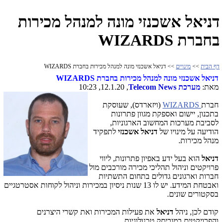
דניאל אשכנזי מונה למנהל מכירות
בחברת WIZARDS
דף הבית
>>
מינויים
>> דניאל אשכנזי מונה למנהל מכירות בחברת WIZARDS
דניאל אשכנזי מונה למנהל מכירות בחברת
WIZARDS
מאת:
מערכת
Telecom News
, 12.1.20, 10:23
חברת
WIZARDS
(ויזארדס), שעוסקת
בתכנון, יישום ואספקת מגוון פתרונות
לסביבת מערכות המחשוב הארגוניות,
הודיעה על מינויו של
דניאל אשכנזי
לתפקיד
מנהל מכירות.
דניאל
הוא בעל ידע באפיון פתרונות, ליווי
פרויקטים וניהול תהליכי מכירה מורכבים מול
חברות וארגונים גדולים בתחום התשתיות
ואבטחת המידע. יש לו 13 שנות ניסיון במכירות וניהול לקוחות אסטרטגיים
בסקטורים שונים.
קודם לכן, ניהל
דניאל
את פעילות המכירות ואת קשרי היצרנים
והפרויקטים במוביסק טכנולוגיות.