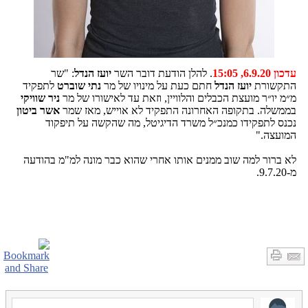
עדכון 6.9.20, 15:05
. להלן הודעת דובר השר
יועז הנדל
: "שר
התקשורת
יועז הנדל
חתם כעת על מינויו של מר
נתי שוברט
לתפקיד
מ״מ יו״ר מועצת הכבלים והלוויין, וזאת עד לאישורו של מר
ניר שוויקי
בממשלה. בתקופה האחרונה התפקיד לא אוייש, מאז שמר
אשר ביטון
נכנס לתפקידו כמנכ״ל משרד הדיגיטל, מה שהקשה על תיפקוד
המועצה."
לא ברור למה שוב ממנים אותו אחרי שהוא כבר מונה למ"מ בהודעה
מ-9.7.20.