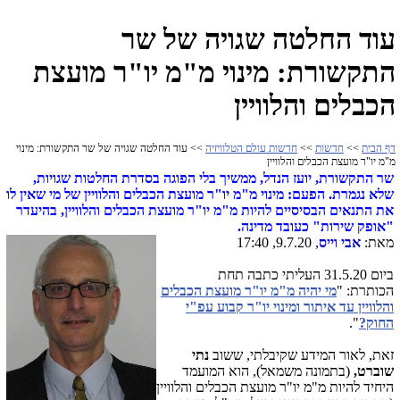
עוד החלטה שגויה של שר
התקשורת: מינוי מ"מ יו"ר מועצת
הכבלים והלוויין
דף הבית
>>
חדשות
>>
חדשות עולם הטלוויזיה
>> עוד החלטה שגויה של שר התקשורת: מינוי
מ"מ יו"ר מועצת הכבלים והלוויין
שר התקשורת, יועז הנדל, ממשיך בלי הפוגה בסדרת החלטות שגויות,
שלא נגמרת. הפעם: מינוי מ"מ יו"ר מועצת הכבלים והלוויין של מי שאין לו
את התנאים הבסיסיים להיות מ"מ יו"ר מועצת הכבלים והלוויין, בהיעדר
"אופק שירות" כעובד מדינה.
מאת:
אבי וייס
, 9.7.20, 17:40
ביום 31.5.20 העליתי כתבה תחת
הכותרת: "
מי יהיה מ"מ יו"ר מועצת הכבלים
והלוויין עד איתור ומינוי יו"ר קבוע עפ"י
החוק?
".
זאת, לאור המידע שקיבלתי, ששוב
נתי
שוברט,
(בתמונה משמאל), הוא המועמד
היחיד להיות מ"מ יו"ר מועצת הכבלים והלוויין