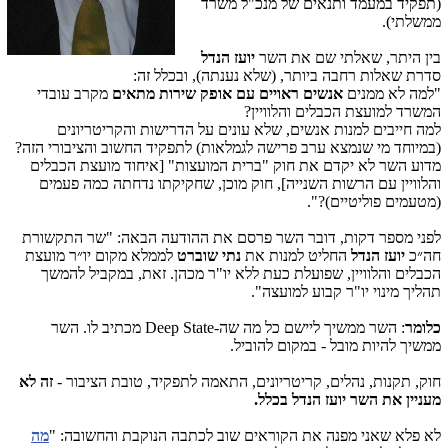
(תפקיד במעמד ותנאים של מנכ"ל משרד
ממשלתי).
בין היתר, שאלתי שם את השר
יועז הנדל
סדרת שאלות רחבה ביותר, (שלא נענתה), ובכלל זה:
"למה לא ממנים
אנשים ראויים עם אופק שירות מתאים
מקרב עובדי
המשרד למועצת הכבלים והלוויין?
למה חייבים למנות אנשים, שלא עונים על הדרישות והקריטריונים
(במיוחד מי שנמצא ערב פרישה לגמלאות) לתפקיד החשוב והציבורי הזה?
מדוע השר לא יקדם את חוק "ברית המועצות" [איחוד מועצת הכבלים
והלוויין עם הרשות השנייה], חוק מוכן, שחקיקתו נדחתה כמה פעמים
(מטעמים פוליטיים)?".
לפני מספר דקות, דובר השר פרסם את ההודעה הבאה: "שר התקשורת
חה״כ
יועז הנדל
החליט למנות את
נתי שוברט
לממלא מקום יו״ר מועצת
הכבלים והלוויין, שפועלת כעת ללא יו"ר מכהן. זאת, במקביל להמשך
תהליך מינוי יו"ר קבוע למועצה".
כלומר
: השר ממשיך ליישם כל מה שה-Deep State מכתיב לו. השר
ממשיך להיות מובל - במקום להוביל.
חוק, תקנות, נהלים, קריטריונים, התאמה לתפקיד, טובת הציבור -
זה לא
מעניין את השר יועז הנדל בכלל.
לא פלא שאני מפנה את הקוראים שוב לכתבה הנוקבת והחשובה: "
מה