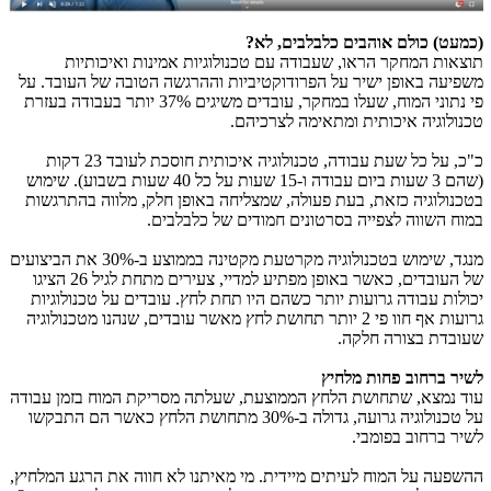
(כמעט)
כולם אוהבים כלבלבים, לא?
תוצאות המחקר הראו, שעבודה עם טכנולוגיות אמינות ואיכותיות
משפיעה באופן ישיר על הפרודוקטיביות וההרגשה הטובה של העובד. על
פי נתוני המוח, שעלו במחקר, עובדים משיגים 37% יותר בעבודה בעזרת
טכנולוגיה איכותית ומתאימה לצרכיהם.
כ"כ, על כל שעת עבודה, טכנולוגיה איכותית חוסכת לעובד 23 דקות
(שהם 3 שעות ביום עבודה ו-15 שעות על כל 40 שעות בשבוע). שימוש
בטכנולוגיה כזאת, בעת פעולה, שמצליחה באופן חלק, מלווה בהתרגשות
במוח השווה לצפייה בסרטונים חמודים של כלבלבים.
מנגד, שימוש בטכנולוגיה מקרטעת מקטינה בממוצע ב-30% את הביצועים
של העובדים, כאשר באופן מפתיע למדיי, צעירים מתחת לגיל 26 הציגו
יכולות עבודה גרועות יותר כשהם היו תחת לחץ. עובדים על טכנולוגיות
גרועות אף חוו פי 2 יותר תחושת לחץ מאשר עובדים, שנהנו מטכנולוגיה
שעובדת בצורה חלקה.
לשיר ברחוב פחות מלחיץ
עוד נמצא, שתחושת הלחץ הממוצעת, שעלתה מסריקת המוח בזמן עבודה
על טכנולוגיה גרועה, גדולה ב-30% מתחושת הלחץ כאשר הם התבקשו
לשיר ברחוב בפומבי.
ההשפעה על המוח לעיתים מיידית. מי מאיתנו לא חווה את הרגע המלחיץ,