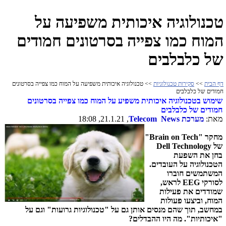
טכנולוגיה איכותית משפיעה על
המוח כמו צפייה בסרטונים חמודים
של כלבלבים
דף הבית
>>
סקירות טכנולוגיות
>> טכנולוגיה איכותית משפיעה על המוח כמו צפייה בסרטונים
חמודים של כלבלבים
שימוש בטכנולוגיה איכותית משפיע על המוח כמו צפייה בסרטונים
חמודים של כלבלבים
מאת:
מערכת
Telecom News
, 21.1.21, 18:08
מחקר "
Brain on Tech
"
של
Dell Technology
בחן את השפעת
הטכנולוגיה על העובדים.
המשתמשים חוברו
לסורקי
EEG
לראש,
שמודדים את פעילות
המוח, וביצעו פעולות
במחשב, תוך שהם מנסים אותן גם על "טכנולוגיות גרועות" וגם על
"איכותיות".
מה היו ההבדלים?