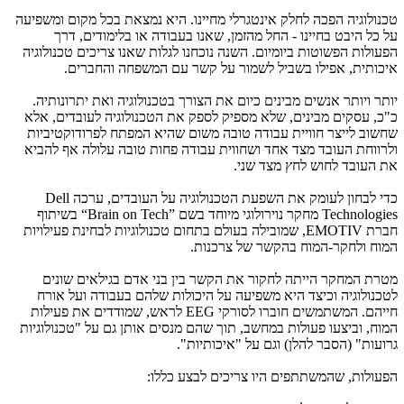
טכנולוגיה הפכה לחלק אינטגרלי מחיינו. היא נמצאת בכל מקום ומשפיעה
על כל היבט בחיינו - החל מהזמן, שאנו בעבודה או בלימודים, דרך
הפעולות הפשוטות ביומיום. השנה נוכחנו לגלות שאנו צריכים טכנולוגיה
איכותית, אפילו בשביל לשמור על קשר עם המשפחה והחברים.
יותר ויותר אנשים מבינים כיום את הצורך בטכנולוגיה ואת יתרונותיה.
כ"כ, עסקים מבינים, שלא מספיק לספק את הטכנולוגיה לעובדים, אלא
שחשוב לייצר חוויית עבודה טובה משום שהיא המפתח לפרודוקטיביות
ולרווחת העובד מצד אחד ושחווית עבודה פחות טובה עלולה אף להביא
את העובד לחוש לחץ מצד שני.
כדי לבחון לעומק את השפעת הטכנולוגיה על העובדים, ערכה
Dell
Technologies
מחקר נוירולוגי מיוחד בשם
“Brain on Tech”
בשיתוף
חברת
EMOTIV
, שמובילה בעולם בתחום טכנולוגיות לבחינת פעילויות
המוח ולחקר-המוח בהקשר של צרכנות.
מטרת המחקר הייתה לחקור את הקשר בין בני אדם בגילאים שונים
לטכנולוגיה וכיצד היא משפיעה על היכולות שלהם בעבודה ועל אורח
חייהם. המשתמשים חוברו לסורקי
EEG
לראש, שמודדים את פעילות
המוח, וביצעו פעולות במחשב, תוך שהם מנסים אותן גם על "טכנולוגיות
גרועות" (הסבר להלן) וגם על "איכותיות".
הפעולות, שהמשתתפים היו צריכים לבצע כללו: