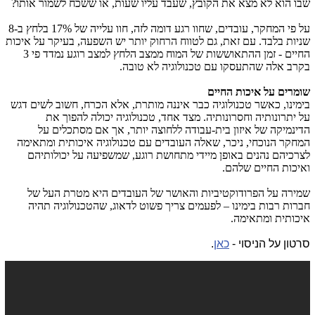
שבו הוא לא מצא את הקובץ, שעבד עליו שעות, או ששכח לשמור אותו?
על פי המחקר, עובדים, שחוו רגע דומה לזה, חוו עלייה של 17% בלחץ ב-8
שניות בלבד. עם זאת, גם לטווח הרחוק יותר יש השפעה, בעיקר על איכות
החיים - זמן ההתאוששות של המוח ממצב הלחץ למצב רוגע נמדד פי 3
בקרב אלה שהתעסקו עם טכנולוגיה לא טובה.
שומרים על איכות החיים
בימינו, כאשר טכנולוגיה כבר איננה מותרת, אלא הכרח, חשוב לשים דגש
על יתרונותיה וחסרונותיה. מצד אחד, טכנולוגיה יכולה להפוך את
הדינמיקה של איזון בית-עבודה ללחוצה יותר, אך אם מסתכלים על
המחקר הנוכחי, ניכר, שאלה העובדים עם טכנולוגיה איכותית ומתאימה
לצרכיהם נהנים באופן מיידי מתחושת רוגע, שמשפיעה על יכולותיהם
ואיכות החיים שלהם.
שמירה על הפרודוקטיביות והאושר של העובדים היא מטרת העל של
חברות רבות בימינו – לפעמים צריך פשוט לדאוג, שהטכנולוגיה תהיה
איכותית ומתאימה.
סרטון על הניסוי -
כאן
.