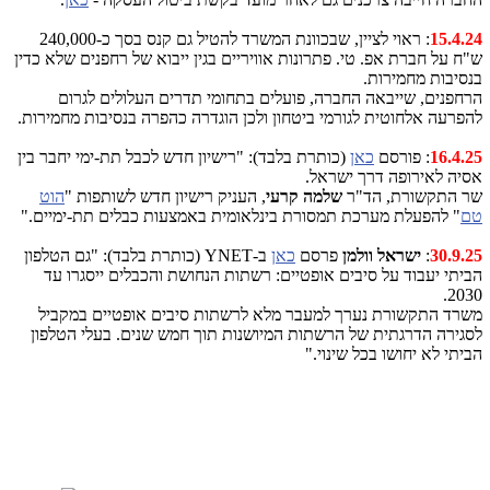
15.4.24
: ראוי לציין, שבכוונת המשרד להטיל גם קנס בסך כ-240,000
ש"ח על חברת אפ. טי. פתרונות אוויריים בגין ייבוא של רחפנים שלא כדין
בנסיבות מחמירות.
הרחפנים, שייבאה החברה, פועלים בתחומי תדרים העלולים לגרום
להפרעה אלחוטית לגורמי ביטחון ולכן הוגדרה כהפרה בנסיבות מחמירות.
16.4.25
: פורסם
כאן
(כותרת בלבד): "רישיון חדש לכבל תת-ימי יחבר בין
אסיה לאירופה דרך ישראל.
שר התקשורת, הד"ר
שלמה קרעי
, העניק רישיון חדש לשותפות "
הוט
טם
" להפעלת מערכת תמסורת בינלאומית באמצעות כבלים תת-ימיים."
30.9.25
:
ישראל וולמן
פרסם
כאן
ב-YNET (כותרת בלבד): "גם הטלפון
הביתי יעבוד על סיבים אופטיים: רשתות הנחושת והכבלים ייסגרו עד
2030.
משרד התקשורת נערך למעבר מלא לרשתות סיבים אופטיים במקביל
לסגירה הדרגתית של הרשתות המיושנות תוך חמש שנים. בעלי הטלפון
הביתי לא יחושו בכל שינוי."