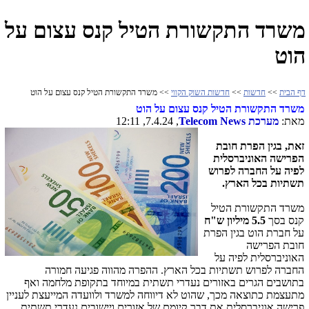
משרד התקשורת הטיל קנס עצום על
הוט
דף הבית
>>
חדשות
>>
חדשות השוק הקווי
>> משרד התקשורת הטיל קנס עצום על הוט
משרד התקשורת הטיל קנס עצום על הוט
מאת:
מערכת
Telecom News
, 7.4.24, 12:11
זאת, בגין הפרת חובת
הפרישה האוניברסלית
לפיה על החברה לפרוש
תשתיות בכל הארץ.
משרד התקשורת הטיל
קנס בסך
5.5 מיליון ש"ח
על חברת הוט בגין הפרת
חובת הפרישה
האוניברסלית לפיה על
החברה לפרוש תשתיות בכל הארץ. ההפרה מהווה פגיעה חמורה
בתושבים הגרים באזורים נעדרי תשתית במיוחד בתקופת מלחמה ואף
מתעצמת כתוצאה מכך, שהוט לא דיווחה למשרד ולוועדה המייעצת לעניין
פרישה אוניברסלית את דבר קיומם של אזורים ויישובים נעדרי תשתית