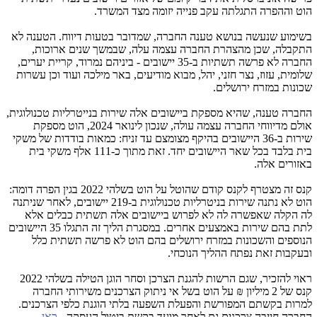
הוט וההפרה התגלתה עקב פנייה יזומה מצד המשרד.
בשימוע שנעשה בנושא טענה החברה, שמדובר בטעות דיווח. הטענה לא
התקבלה, שכן מהצהרת החברה עצמה עלה, שבמשך שנים ארוכות,
החברה לא פרשה תשתיות ב-35 יישובים - ביניהם נמרוד, קריית יערים,
שלומית, עזוז, נצר חזני, יהל, מבוא מודיעים, באר מילכה ועוד וכן עשרות
שכונות במזרח ירושלים.
החברה טענה, שהיא מספקת ביישובים אלה שירות בנייטרליות טכנולוגית,
אולם מדיווחי החברה עצמה עולה, שנכון לינואר 2024, הוט מספקת
שירות ב-36 היישובים בהיקף מצומצם עד זניח: כמאות בודדות של משקי
בית בלבד בכל שאר היישובים יחד. זאת מתוך כ-111 אלף משקי בית
באזורים אלה.
קנס זה מצטרף לקנס קודם שהוטל על הוט בשלהי 2022 בגין הפרה דומה:
הוט לא נתנה שירות בניטרליות טכנולוגית ב-219 יישובים, לאחר שניתנה
לה הקלה שאפשרה לה לא לפרוש ביישובים אלה תשתית כבלים אלא
לתת בהם שירות באמצעים אחרים. במסגרת הליך זה התגלו 35 היישובים
הנוספים והשכונות במזרח ירושלים בהם הוט לא פרשה תשתית כלל
ובעקבות זאת נפתח ההליך הנוכחי.
ראוי להזכיר, שגם הרשות להגנת הצרכן וסחר הוגן הטילה בשלהי 2022
קנס של 2 מיליון ₪ על הוט בשל אי ניתוק הצרכנים משירותי החברה
למרות בקשתם המפורשת והפעלת השפעה בלתי הוגנת כלפי הצרכנים.
החברה חייבה צרכנים גם לאחר מועד בקשת ביטול העסקה -
כאן
.