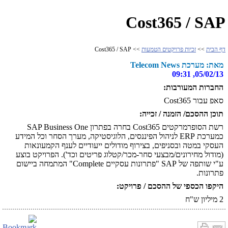
Cost365 / SAP
דף הבית
>>
זכיות פרויקטים הטמעות
>> Cost365 / SAP
מאת: מערכת Telecom News
05/02/13, 09:31
החברות המעורבות:
סאפ עבור Cost365
תוכן ההסכם/ הזמנה / זכייה:
רשת הסופרמרקטים Cost365 בחרה בפתרון SAP Business One
כמערכת ERP לניהול הפיננסים, הלוגיסטיקה, מערך הסחר וכל המידע
העסקי במטה ובסניפים, בצירוף מודולים ייעודיים לענף הקמעונאות
(מודול מחירונים/מבצעי סחר-מכר/קטלוג פריטים וכד'). הפרויקט בוצע
ע"י שותפה של SAP "פתרונות עסקיים Complete" המתמחה ביישום
פתרונות.
היקפו הכספי של ההסכם / פרויקט:
2 מיליון ש"ח