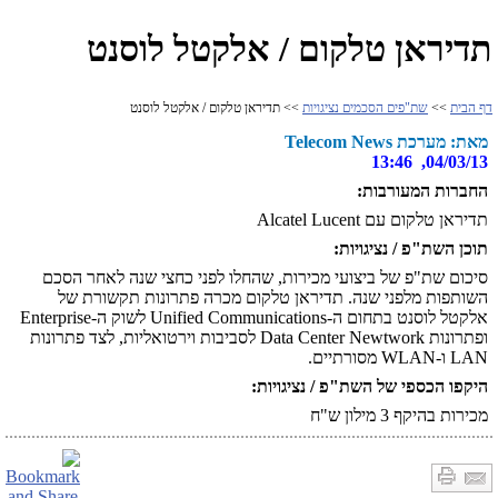
תדיראן טלקום / אלקטל לוסנט
דף הבית
>>
שת"פים הסכמים נציגויות
>> תדיראן טלקום / אלקטל לוסנט
מאת: מערכת Telecom News
04/03/13, 13:46
החברות המעורבות:
תדיראן טלקום עם Alcatel Lucent
תוכן השת"פ / נציגויות:
סיכום שת"פ של ביצועי מכירות, שהחלו לפני כחצי שנה לאחר הסכם
השותפות מלפני שנה. תדיראן טלקום מכרה פתרונות תקשורת של
אלקטל לוסנט בתחום ה-Unified Communications לשוק ה-Enterprise
ופתרונות Data Center Newtwork לסביבות וירטואליות, לצד פתרונות
LAN ו-WLAN מסורתיים.
היקפו הכספי של השת"פ / נציגויות:
מכירות בהיקף 3 מילון ש"ח