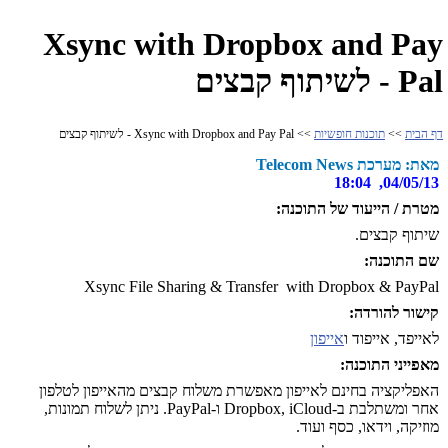
Xsync with Dropbox and Pay
Pal - לשיתוף קבצים
דף הבית
>>
תוכנות חופשיות
>> Xsync with Dropbox and Pay Pal - לשיתוף קבצים
מאת: מערכת Telecom News
04/05/13, 18:04
מטרת / הייעוד של התוכנה:
שיתוף קבצים.
שם התוכנה:
Xsync File Sharing & Transfer with Dropbox & PayPal
קישור להורדה:
לאייפד, אייפוד ו
אייפון
מאפייני התוכנה:
האפליקציה בחינם לאייפון מאפשרת משלוח קבצים מהאייפון לטלפון
אחר ומשתלבת ב-Dropbox, iCloud ו-PayPal. ניתן לשלוח תמונות,
מוזיקה, וידאו, כסף ועוד.