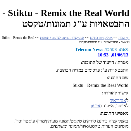
Stiktu - Remix the Real World -
התבטאויות ע"ג תמונות/טקסט
דף הבית
>>
אפליקציות בחינם
>>
אפליקציות בחינם לצילום \ תמונות
>> Stiktu - Remix the Real
World - התבטאויות ע"ג תמונות/טקסט
מאת: מערכת Telecom News
01/06/13, 10:53
מטרת / הייעוד של התוכנה:
התבטאויות ע"ג פרסומים במדיה הכתובה.
שם התוכנה:
Stiktu - Remix the Real World
קישור להורדה:
ל
אנדרואיד
לאייפד, אייפוד ו
אייפון
מאפייני התוכנה:
באפליקציה בחינם סורקים טקסט/תמונה מעיתון/מגזין/ פוסטר וכד',
מוסיפים הערות טקסט/איור/תמונה ומשתפים.