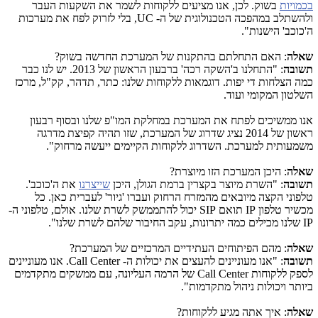
בכמויות
בשוק. לכן, אנו מציעים ללקוחות לשמר את השקעות העבר
ולהשתלב במהפכה הטכנולוגית של ה-
UC
, בלי לזרוק לפח את מערכות
ה'כוכב' הישנות".
שאלה
: האם התחלתם בהתקנות של המערכת החדשה בשוק?
תשובה
: "התחלנו ב'השקה רכה' ברבעון הראשון של 2013. יש לנו כבר
כמה הצלחות די יפות. דוגמאות ללקוחות שלנו: כתר, תדהר, קק"ל, מרכז
השלטון המקומי ועוד.
אנו ממשיכים לפתח את המערכת במחלקת המו"פ שלנו ובסוף רבעון
ראשון של 2014 נציג שדרוג של המערכת, שזו תהיה קפיצת מדרגה
משמעותית למערכת. השדרוג ללקוחות הקיימים ייעשה מרחוק".
שאלה
: היכן המערכת הזו מיוצרת?
תשובה
: "השרת מיוצר בקצרין ברמת הגולן, היכן
שייצרנו
את ה'כוכב'.
טלפוני הקצה מיובאים מהמזרח הרחוק ועברו 'גיור' לעברית כאן. כל
מכשיר טלפון
IP
תואם
SIP
יכול להתממשק לשרת שלנו. אולם, טלפוני ה-
IP
שלנו מכילים כמה יתרונות, עקב החיבור שלהם לשרת שלנו".
שאלה
: מהם הפיתוחים העתידיים המרכזיים של המערכת?
תשובה
: "אנו מעוניינים להעצים את יכולות ה-
Call Center
. אנו מעוניינים
לספק ללקוחות
Call Center
של הרמה העליונה, עם ממשקים מתקדמים
ביותר ויכולות ניהול מתקדמות".
שאלה
: איך אתה מגיע ללקוחות?