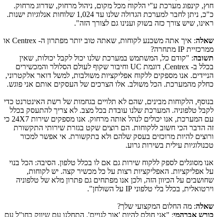
חוץ, קינפוג מערכת ע"י הלקוח מכל מקום, ניהול מרחוק, שדרוג מרחוק.
כ"כ, ניתן לחבר למערכת הגדולה שלנו עד 1,024 שלוחות אנלוגיות ישנות.
ראינו, שיש צורך כזה בשוק וענינו גם לצורך הזה".
שאלה
: איך אתה משכנע לקוחות, שאתה טוב יותר מפתרון ה-
Centrex
או
ממרכזיית
IP
מתחרה?
תשובה
: "קודם כל, המשתמש במערכת שלנו יכול לקבל יכולות, שאין
בכלל ב-
Centrex
, דוגמת
UC
וחיבור שקוף לעולם הסלולר והמכשירים
הניידים. אנו מספקים ללקוח אפליקציות משולבות, למשל דואר אלקטרוני,
כחלק מהמערכת. הכל משולב. אלו הצרכים של העסקים אותם אני פוגש.
בנוסף, הלקוחות מבינים, שהם לא תלויים בגחמות של רשת האינטרנט כדי
לקבל טלפוניה. המערכת שלנו עובדת בכל מצב. לא צריך להתעסק בכלל
עם המערכת, אנו יכולים לנהל אותה מרחוק. אנו מספקים שירות
24X7
כי
זה הדבר הכי חשוב ללקוחות. הם רוצים שקט בגזרת שירותי התקשורת
ורוצים להיות מרוכזים בעסק שלהם ולא בתקשורת. אי אפשר למכור
טכנולוגיות עילית בשירות גרוע.
אנו מסוגלים לספק ללקוח שירות גם אם לו בכלל טלפון. הסיבה: הכל בנוי
על אפליקציות. האפליקציות רצות על כל מכשיר קצה. יש לקוחות,
שחושבים על הכיוון הזה, ולכן אנו מפתחים גם פתרון מלא של טלפוניה
וירטואלית, בכלל בלי טלפוני
IP
על השולחן".
שאלה
: מה החלום המקצועי שלך?
כורש אברהמי
: "אני חולם להיות 'אור לגויים'. התחלנו עם שיווק בחו"ל עם