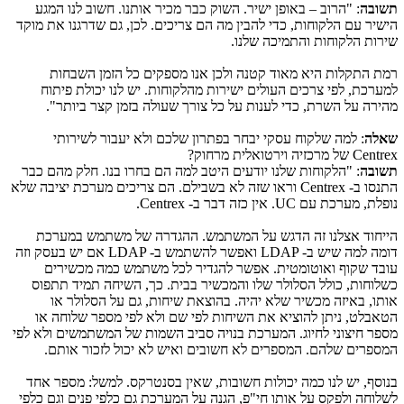
תשובה
: "הרוב – באופן ישיר. השוק כבר מכיר אותנו. חשוב לנו המגע
הישיר עם הלקוחות, כדי להבין מה הם צריכים. לכן, גם שדרגנו את מוקד
שירות הלקוחות והתמיכה שלנו.
רמת התקלות היא מאוד קטנה ולכן אנו מספקים כל הזמן השבחות
למערכת, לפי צרכים העולים ישירות מהלקוחות. יש לנו יכולת פיתוח
מהירה על השרת, כדי לענות על כל צורך שעולה בזמן קצר ביותר".
שאלה
: למה שלקוח עסקי יבחר בפתרון שלכם ולא יעבור לשירותי
Centrex
של מרכזיה וירטואלית מרחוק?
תשובה
: "הלקוחות שלנו יודעים היטב למה הם בחרו בנו. חלק מהם כבר
התנסו ב-
Centrex
וראו שזה לא בשבילם. הם צריכים מערכת יציבה שלא
נופלת, מערכת עם
UC
. אין כזה דבר ב-
Centrex
.
הייחוד אצלנו זה הדגש על המשתמש. ההגדרה של משתמש במערכת
דומה למה שיש ב-
LDAP
ואפשר להשתמש ב-
LDAP
אם יש בעסק וזה
עובד שקוף ואוטומטית. אפשר להגדיר לכל משתמש כמה מכשירים
כשלוחות, כולל הסלולר שלו והמכשיר בבית. כך, השיחה תמיד תתפוס
אותו, באיזה מכשיר שלא יהיה. בהוצאת שיחות, גם על הסלולר או
הטאבלט, ניתן להוציא את השיחות לפי שם ולא לפי מספר שלוחה או
מספר חיצוני לחיוג. המערכת בנויה סביב השמות של המשתמשים ולא לפי
המספרים שלהם. המספרים לא חשובים ואיש לא יכול לזכור אותם.
בנוסף, יש לנו כמה יכולות חשובות, שאין בסנטרקס. למשל: מספר אחד
לשלוחה ולפקס על אותו חי"פ, הגנה על המערכת גם כלפי פנים וגם כלפי