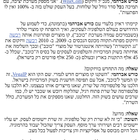
כורש אברהמי
, מנכ"ל וויזקום (
WiseCom
). "אני מספק מערכת יציבה, עם
תמיכה ב
כל
סדר גודל של שלוחות. בעל העסק שולט בזה ב- 100% ואין לו
הפתעות".
קיימתי ראיון בלעדי עם
כורש אברהמי
(בתמונה), כדי לשמוע על
החידושים בעולם הטלפוניה לעסקים, ואיך התפתח קו מוצרי טלרד
(כשבמרכזם עמדה מערכת "כוכב"), קו מוצרים ופתרונות אותה
רכשה
וויזקום מפתח-תקווה מכונס הנכסים ב- 2009. ב- 2010
רכשה
וויזקום את
"גג תקשורת" (שהייתה אינטגרטור של מוצרי "כוכב") ובכך השלימה את
אחיזתה בשוק המרכזיות והטלפונים לעסקים על בסיס ה"כוכב", שכלל כ-
45 אלף התקנות בארץ ובעולם (כ- 250 אלף פורטים רק בישראל).
שאלה
: מה התחדש בוויזקום?
כורש אברהמי
: "השקנו קו מוצרים חדש לגמרי. שם הקו הוא
VegaIP
, זה
קו המשך ל'כוכב', אבל עם תפיסה חדשנית בשוק המרכזיות בישראל.
הלכנו על פלטפורמה של שרת, שאנו מייצרים אותו בעצמנו. לא הלכנו על
פלטפורמה של שרת פתוח רגיל, שהלקוח רוכש או שכבר יש לו, כמו
שרבים עושים בשוק הזה. החלטנו, שאנו מספקים את כל המערכת, כולל
השרת".
שאלה
: מדוע?
תשובה
: "כי זה לא שרת רק של טלפוניה. זה שרת יישומים לעסק. יש עליו
יישומים רבים ושירותי ערך מוסף. העסק צריך שהכול יעבוד בהרמוניה.
הכל היום מבוסס על אפליקציות והן צריכות לפעול בכל מצב.