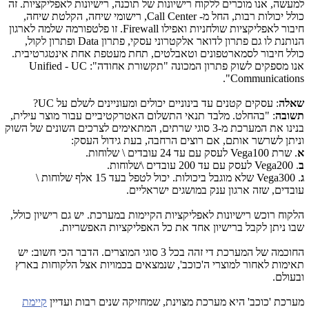
למעשה, אנו מוכרים ללקוח רישיונות של תוכנה, רישיונות לאפליקציות. זה
כולל יכולות רבות, החל מ-
Call Center
, רישומי שיחה, הקלטת שיחה,
חיבור לאפליקציות שולחניות ואפילו
Firewall
. זו פלטפורמה שלמה לארגון
הנותנת לו גם פתרון לדואר אלקטרוני עסקי, פתרון
Data
ופתרון לקול,
כולל חיבור לסמארטפונים וטאבלטים, תחת מעטפת אחת אינטגרטיבית.
אנו מספקים לשוק פתרון המכונה "תקשורת אחודה":
UC
-
Unified
".
Communications
שאלה
: עסקים קטנים עד בינוניים יכולים ומעוניינים לשלם על
UC
?
תשובה
: "בהחלט. מלבד תנאי התשלום האטרקטיביים עבור מוצר עילית,
בנינו את המערכת מ-3 סוגי שרתים, המתאימים לצרכים השונים של השוק
וניתן לשרשר אותם, אם רוצים הרחבה, בעת גידול העסק:
א
. שרת
Vega100
לעסק עם עד 24 עובדים \ שלוחות.
ב
.
Vega200
לעסק עם עד 200 עובדים \שלוחות.
ג
.
Vega300
שלא מוגבל ביכולות. יכול לטפל בעד 15 אלף שלוחות \
עובדים, שזה ארגון ענק במושגים ישראליים.
הלקוח רוכש רישיונות לאפליקציות הקיימות במערכת. יש גם רישיון כולל,
שבו ניתן לקבל ברישיון אחד את כל האפליקציות האפשריות.
החוכמה של המערכת די זהה בכל 3 סוגי המוצרים. הדבר הכי חשוב: יש
תאימות לאחור למוצרי ה'כוכב', שנמצאים בכמויות אצל הלקוחות בארץ
ובעולם.
מערכת 'כוכב' היא מערכת מצוינת, שמחזיקה שנים רבות ועדיין
קיימת