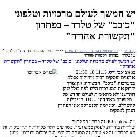
יש המשך לעולם מרכזיות וטלפוני
"כוכב" של טלרד – בפתרון
"תקשורת אחודה"
דף הבית
>>
חדשות עולם המרכזיות ומוקדי השירות
>> יש המשך לעולם מרכזיות וטלפוני "כוכב"
של טלרד – בפתרון "תקשורת אחודה"
יש המשך לעולם מרכזיות וטלפוני "כוכב" של טלרד – בפתרון "תקשורת
אחודה"
מאת:
אבי וייס
, 18.11.13, 21:30
ארגונים ועסקים רבים מחזיקים אצלם
במערכות "כוכב". הבשורה: אין צורך
לזרוק את המערכות הללו לפח בגלל שהן
התיישנו ולא מתאימות לעולם החדש של
"תקשורת מאוחדת"
-
UC
. הן יכולות
להשתלב. וכן: למה הסנטרקס אינו הפתרון
הנכון לעסקים.
"ה-
IP-Centrex
זה פתרון רק לכמה
שלוחות בודדות. לעסק ממש זעיר. כשרוצים יותר שלוחות ויותר יכולות, זה
לא הפתרון. זה לא עובד, זה מתנתק כל הזמן ועם יכולות ירודות", טוען