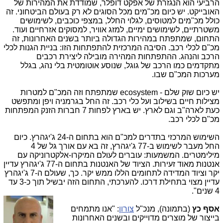
הרביעי הוא הנגזרת של אפקט דופלר, שמודדת את המהירות של
האובייקט. יש כיום מכ"מים מכל הסוגים לא רק בעולם הביטחוני. זה
כולל מכ"מים למטוסים, לגלוי החלל, במצפי כוכבים, לשימושים
משטרתיים, לשימושים ימיים, למזג אוויר, למסוקים אזרחיים ועוד.
התחום, שמתפתח במהירות הגדולה ביותר בשנים האחרונות, זה
מכ"ם לכלי רכב. הסיבה המרכזית להתפתחות הזו: בניית הגנות לכלי
הרכב והנהג. ההתפתחות המהירה מובילה ליצירת רכבים
מתקדמים כמו הרכב של גוגל, שנוסע אוטומטית בלי נהג, בגלל
מערכות המכ"ם שבו.
יש כיום שוק שלם - ecosystem שמתפתח וזה המכ"ם למטרות
מצילות חיים בשילוב ועל כלי רכב. זה החל בגרמניה ויפן ומתפשט
כעת לארה"ב וגם לארץ. יש בארץ לפחות 7 חברות הזנק המפתחות
מכ"ם לכלי רכב.
השימוש המרכזי בתדרים למכ"ם הוא בתחום ה-24 ג'יגהרץ. כיום
החל מעבר לשימוש ב-77 ג'יגהרץ, זה בא עם אורך גל של 4
מילימטרים. המשמעות: עוברים לעולם המיקרו-אלקטרוניקה עם
אנטנות מאוד זעירות. הציוד של האנטנות בתחום ה-77 ג'יגהרץ עדיין
יקר וציוד המדידה לתחומים הללו ממש יקר. כך, שעולם ה-7 ג'יגהרץ
עדיין מצוי בתחילת דרכו. להערכתי, התחום הזה יבשיל תוך כ-3 עד
4 שנים".
אסף כץ
(בתמונה), מנכ"ל
צורון
: "אנו מתמחים
בייצור של מוצרים מדוייקים ובשנים האחרונות