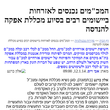
המכ"מים נכנסים לאזרחות
ביישומים רבים בסיוע מכללת אפקה
להנדסה
דף הבית
>>
סקירות טכנולוגיות
>> המכ"מים נכנסים לאזרחות ביישומים רבים בסיוע מכללת
אפקה להנדסה
חשיפת יישומים אזרחיים למכ"מים, החל ממכ"ם לכלי רכב וכלה במכ"ם
לגילוי מכרסמים ומזיקים. המרכז לפיתוח ומדידת אנטנות במכללת אפקה
בת"א מקדם את המחקר והפיתוח של יישומים אזרחיים למכ"ם עבור
השוק בישראל ולעולם הרחב. יש שפע של חברות הזנק בארץ המפתחות
מכ"ם לכלי רכב ולשימושים נוספים.
מאת:
אבי וייס
, 12.1.14, 09:00
אלון ברנע
(בתמונה), סגן נשיא מכללת אפקה ומנכ"ל
אפקה יישומים: "חשוב לנו להיות קרובים לעולם
העשייה ההנדסית והיזמית ולקרב בין האקדמיה
לתעשייה. לכן, אנו מחברים את הסגל האקדמי שלנו
והסטודנטים לתעשייה, במגוון רחב של תצורות. בין
היתר, הקמנו 9 מרכזי מו"פ הכוללים ייעוץ ופיתוח עבור התעשייה
במגוון נושאים. אלו מרכזים העובדים עבור התעשיה וממנפים את