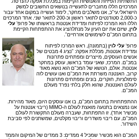
התשתיות הפיזיות והאנושיות הקיימות במכללת אפקה להנדסה.
המרכזים הללו מחוברים לתעשייה בנושאים החשובים למשק
הישראלי.עי"כ, אנו משלבים מחקר, לימוד ועשייה במקום אחד עבור
כ-2,000 סטודנטים לתואר ראשון וכ-200 לתואר שני. אחד המרכזים
הללו הוא המרכז לפיתוח ומדידת אנטנות בראשותו של פרופ'
עלי
לוין
, שיזם את יום העיון על מנתלהציג את ההתפתחות הקיימת
בתחום המכ"ם לשימושים אזרחיים".
פרופ'
עלי לוין
(בתמונה), ראש המרכז לפיתוח
ומדידת אנטנות, מכללת אפקה: "נציג 4 מבטים של
אנשים העוסקים, מייצרים ומפתחים פתרונות
במכ"ם. המרכז, שאני עומד בראשו, עוסק במחקר
אנטנות. אולם, הנושא של המכ"ם הוא נושא מאוד
קרוב. האנטנה משרתת את המכ"ם ואנו עושים לזה
סימולציות, חוקרים, בונים ומפתחים פתרונות
לעולם האנטנות, שהוא חלק בלתי נפרד מעולם
המכ"ם.
ההתפתחויות בתחום המכ"ם, בו אנו עוסקים היום, מאוד מהירות.
אנו נמצאים בתנועה מואצת לעולם ה-MIMO (ריבוי אנטנות על
מכשיר אחד). זו התפתחות, שעברה מעולם התקשורת לעולם
המכ"ם, עם ריבוי משדרים וריבוי מקלטים, שמשתנים לפי סביבת
השידור.
המכ"ם הוא מכשיר שמכיל 4 ממדים: 3 ממדים של המיקום והממד