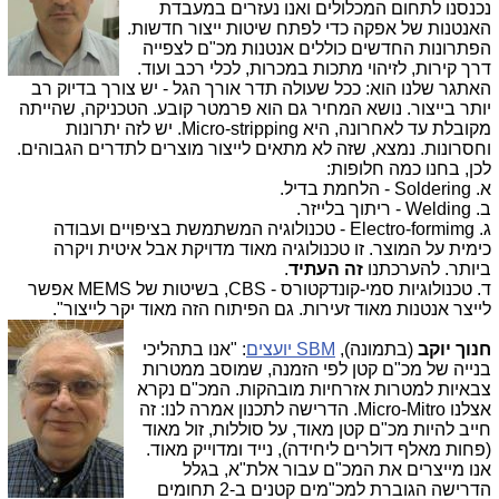
נכנסנו לתחום המכלולים ואנו נעזרים במעבדת
האנטנות של אפקה כדי לפתח שיטות ייצור חדשות.
הפתרונות החדשים כוללים אנטנות מכ"ם לצפייה
דרך קירות, לזיהוי מתכות במכרות, לכלי רכב ועוד.
האתגר שלנו הוא: ככל שעולה תדר אורך הגל - יש צורך בדיוק רב
יותר בייצור. נושא המחיר גם הוא פרמטר קובע. הטכניקה, שהייתה
מקובלת עד לאחרונה, היא Micro-stripping. יש לזה יתרונות
וחסרונות. נמצא, שזה לא מתאים לייצור מוצרים לתדרים הגבוהים.
לכן, בחנו כמה חלופות:
א. Soldering - הלחמת בדיל.
ב. Welding - ריתוך בלייזר.
ג. Electro-formimg - טכנולוגיה המשתמשת בציפויים ועבודה
כימית על המוצר. זו טכנולוגיה מאוד מדויקת אבל איטית ויקרה
ביותר. להערכתנו
זה העתיד
.
ד. טכנולוגיות סמי-קונדקטורס - CBS, בשיטות של MEMS אפשר
לייצר אנטנות מאוד זעירות. גם הפיתוח הזה מאוד יקר לייצור".
חנוך יוקב
(בתמונה),
SBM יועצים
: "אנו בתהליכי
בנייה של מכ"ם קטן לפי הזמנה, שמוסב ממטרות
צבאיות למטרות אזרחיות מובהקות. המכ"ם נקרא
אצלנו Micro-Mitro. הדרישה לתכנון אמרה לנו: זה
חייב להיות מכ"ם קטן מאוד, על סוללות, זול מאוד
(פחות מאלף דולרים ליחידה), נייד ומדוייק מאוד.
אנו מייצרים את המכ"ם עבור אלת"א, בגלל
הדרישה הגוברת למכ"מים קטנים ב-2 תחומים