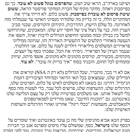
ושיקגו בארה"ב, הראו שוב ושוב,
שהפרסום בגוגל
פשוט לא עובד
. כך גם
בפייסבוק ויאהו!. מחקר מקיף של חברת המחקר פורסטר הראה,
ששום
שיטת פרסום לא עובדת בפייסבוק
. פשוט כלום. לא הייתי צריך את
המחקרים הללו, כי זה בדיוק מה שלמדתי מנסיוני האישי עד שנגמלתי מזה
לאחרונה. כל עולם הייעוץ, ההדרכות, הקידום והקורסים, שבנוי סביב
העניין הזה, בנוי על ניצול ציני של חוסר ידע שלנו. המאבקים, שהתרחשו
למשל בין בבילון וכמה ממנועי החיפוש הגדולים לרבות יאהו!, חשפו את
הנעשה מאחורי הקלעים של התעשייה האדירה הזו, שניזונה ממיליוני
פראיירים המשלמים מיליארדי דולרים לשנה על כלום. אני החלטתי,
שנגמר העידן של הפראייר. ניסיתי את הכל, שפכתי כסף על יועצים,
מקדמים, מכשירים, קורסים מקוונים ולא מקוונים, אשפי מיתוג, שיווק
ומומחים לכל תחום, והבנתי בסוף "איך בדיוק זה עובד".
לא עוד
.
אם לא די בכך, מתברר, שכל הגדולים (לא רק ה NSA) קוראים את
המיילים שלנו, שנמצאים בכל תאי הדואר ובמיוחד הציבוריים דוגמת
הג'ימייל. דהיינו: גם כשאנו לא משלמים לאיש על כלום, הפרטים שלנו,
ההרגלים שלנו, ההעדפות שלנו, פרוצים לכל עבר, כדי לעשות מזה כסף
בלי לשאול אותנו. אנו משלמים בפרטיות שלנו רק על עצם הגלישה שלנו
באינטרנט. גם "תוכנות החינם", שאנו מורידים לסמארטפונים
ולטאבלטים, משמשות "ככלי ריגול" אחרינו ואחרי ההרגלים והעדפות
האישיות שלנו.
בפרק הבא אביא מהניסיון שלי מה כן עובד באינטרנט ואיך שומרים על
הכסף שלנו
בישראל
, כסף, שמשולם עליו מיסים ומפרנס אגב כך חברות
הזנק ישראליות, מבריקות, יצירתיות, מביאות ערך וטובות. עוד לפני הפרק