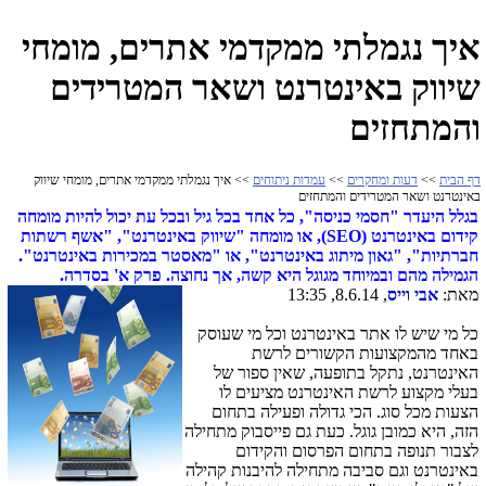
איך נגמלתי ממקדמי אתרים, מומחי
שיווק באינטרנט ושאר המטרידים
והמתחזים
דף הבית
>>
דעות ומחקרים
>>
עמדות ניתוחים
>> איך נגמלתי ממקדמי אתרים, מומחי שיווק
באינטרנט ושאר המטרידים והמתחזים
בגלל היעדר "חסמי כניסה", כל אחד בכל גיל ובכל עת יכול להיות מומחה
קידום באינטרנט (SEO), או מומחה "שיווק באינטרנט", "אשף רשתות
חברתיות", "גאון מיתוג באינטרנט", או "מאסטר במכירות באינטרנט".
הגמילה מהם ובמיוחד מגוגל היא קשה, אך נחוצה. פרק א' בסדרה.
מאת:
אבי וייס
, 8.6.14, 13:35
כל מי שיש לו אתר באינטרנט וכל מי שעוסק
באחד מהמקצועות הקשורים לרשת
האינטרנט, נתקל בתופעה, שאין ספור של
בעלי מקצוע לרשת האינטרנט מציעים לו
הצעות מכל סוג. הכי גדולה ופעילה בתחום
הזה, היא כמובן גוגל. כעת גם פייסבוק מתחילה
לצבור תנופה בתחום הפרסום והקידום
באינטרנט וגם סביבה מתחילה להיבנות קהילה