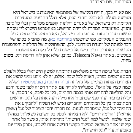
העיתונות, שם בארה"ב.
אם לא די בכך, חווית הגלישה של משתמשי האינטרנט בישראל היא
הגרועה בעולם
. לא בגלל רוחבי הפס, אלא בגלל התופעה המעצבנת
הקיימת רק בישראל, של באנרים וחלונות קופצים מכל כיוון ובלי כל סיבה
והגיון. כש"וועדת המדרוג למדידת הרייטינג באינטרנט הישראלי" ניסתה
לעשות סדר בתחום הפרוע הזה בישראל, היא נחסמה ע"י הממונה על
ההגבלים העסקיים, כפי שחשפתי
בהרחבה כא
ן, מה שהביא בסופו של
דבר למותה של "ועדת המדרוג". לכן, ההשתוללות של החלונות והפרסומות
הקופצות באתרים רבים בישראל נמשכת בלי כל בקרה והתחשבות
בגולשים. באתר Telecom News, כמובן, שלא אתן לזה דריסת רגל,
בשום
מחיר
.
חברת גוגל עושה דברים מופלאים ותרומתה למשק הישראלי בכלל ולעולם
הסטארטפים בפרט, ראויה לכל שבח. אולם, זה לא מונע ממני להציג את
הצדדים הפחות נעימים של גוגל. זו
חברה
דורסנית
,
מונופליסטית
"שלא
שמה קצוץ על איש". כשעליתי לאוויר עם אתר חדש זה לפני כשנה ורבע,
גוגל החליטה להחרים אותי בכמה תחומים, בלי כל סיבה, או הסבר, או
יכולת ערעור ועוד לפני שכתבתי איזו מילה רעה אחת על גוגל. חודשים
הסתובבתי בין כל המומחים והחברים ואיש לא הצליח "להבקיע את
החומה" של גוגל, שמסרבת לענות. גם חברת יחסי הציבור של גוגל (שטרן
אריאלי) "הרימה ידיים" ולא הצליחה לספק כל תשובה לשאלותי במהלך
שנה שלמה. למשל למה "גוגל חדשות" מחרימה אותי, כאשר כל אתר
קיקיוני אחר בישראל המייצר בקושי חדשה אחת לשבוע, נסרק מידי יום
בקביעות ע"י "גוגל חדשות".