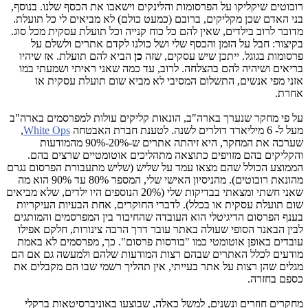
רובוטים שיקליקו על הפרסומות והלינקים וישאבו את הכסף שלנו. בנוסף,
בני האדם שכן מקליקים, ברובם (כמעט כולם) לא מביאים לי כל תועלת.
מדובר לרוב בילדים, שאין להם כל כוח קנייה וכל תועלת עסקית מכל סוג.
בקיצור: חבל על הזמן והכסף שלי ושל כולנו לקדם אתרים ולשלם על
פרסומות בגוגל. ייתכן שיש עסקים, שזה
כן
הביא להם תועלת. אז שיהיו
בריאים ושיהיה להם בהצלחה. לרוב, עד כמה שאני ראיתי ושמעתי במו
אזני מפי אנשים, התשלום המסיבי לא מביא שום תועלת עסקית או
אחרת.
על פי מחקר שנערך בארה"ב, הונאות קליקים עולות למפרסמים בארה"ב
מעל ל- 6 מיליארד דולרים לשנה. לטענת חברת האבטחה
White Ops
,
שערכה את המחקר, היא זיהתה אתרים ש-20%-90% מהמודעות
והקליקים בהם מזויפים כתוצאה מתהליכים אוטומטיים שרצים בהם.
הממוצע הכולל שהם מצאו עמד על שליש (שליש מתעבורת הפרסום נגרם
מהונאת רובוטים). מהניסיון האישי שלי, המספר 80% עד 90% הוא מה
שאני חשתי ומצאתי בבדיקות שלי (20% הנוספים היו ילדים, שלא מביאים
שום תועלת עסקית או בכלל). לדברי החוקרים, אחת הבעיות העיקריות
בענף הפרסום הדיגיטלי הוא העובדה שהחיבור בין המפרסמים והמותגים
לבין הבאנר הסופי שעולה באתר עובר דרך הרבה צינורות, חלקם אפילו
עובדים באופן אוטומטי כמו "בורסות פרסום". כך, מפרסמים לא באמת
מודעים לכלל האתרים שבהם רצות המודעות שלהם ולמעשה גם אם הם
מגלים שהן רצות על אתר בעייתי, אין תהליך רשמי שבו הם מקבלים את
כספם בחזרה.
מחקרים חוזרים ונשנים, למשל כאלה, שבוצעו באוניברסיטאות ברקלי