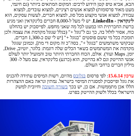
הבא, אביא טיפ קטן הידוע לרבים: המקום המתאים ביותר (גם חינמי,
מעט מאוד פרסומות) למצוא אנשים רציניים, למצוא עובדים, למצוא
עבודה, למצוא אנשי מקצוע מכל סוג, למצוא חברים, לעשות עסקים, הוא
לינקדאין - LinkedIn
. יש לי מעל ל-8,000 חברים בלינקדאין ואני מגיע
ברשת החברתית הזו כמעט לכל מה שאני מחפש. לפייסבוק יש בהחלט
כוח, אסור לזלזל בה, כך גם ל"גוגל +" (בגלל שגוגל מקדמת את עצמה ולכן
תומכת בכל מי ששם פוסטים "בגוגל +" [יש לי שם כ-1,300 חברים,
שבקושי משתמשים "בגוגל +", בסה"כ זה מקום די מת], וכמובן שגוגל
מקדמת את המשתמשים בשאר הכלים שלה דוגמת: בלוגר, יוטיוב, Drive,
יומן, Maps ועוד). אולם, הכוח החברתי היותר טוב והמועיל יותר לעולם
אנשי ההייטק וגם לא בהייטק, הוא (כרגע) בלינקדאין, עם מעל ל- 300
מיליון חברים ברחבי העולם.
עדכון 15.6.14
: לפי פרסום
בגלובס
מהיום, רשות המיסים עתידה להכניס
את גוגל ופייסבוק למסגרת המיסוי בישראל. נמתין ונראה באם ההצהרות
הללו אכן מתממשות. אם כן, יש בכך
בשורה חשובה
וחיובית למשק
הישראלי בכלל ולשוק ההייטק בפרט.