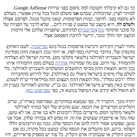
כך גם לא קיבלתי תשובה למה נחסם בפני שירות Google AdSense.
למותר לציין, שהיכולות, שבהם
אני
משלם לגוגל בכל ערוץ אפשרי, מעולם
לא נחסמו בפני. להיפך, כמות הפרסומות, שאני מקבל מגוגל, לפרסם אצלה
ו
לשלם לה
, היא בקצב של כמעט 2 פניות ליום... שלא לדבר על הפניות של
כל סוכני ומקדמי
גוגל
(
ופייסבוק
) למיניהם, שהפניות שלהם אלי זורמות
ובקצב יומי הולך וגובר, היישר לתיבת הספאם אצלי.
נחזור לעניין הקידום ורכישת פרסומות בגוגל (וגם
בפייסבוק
, לשם האיזון).
מהנסיון שלי, מדובר בזריקת כסף לפח, או יותר נכון: הוצאת ההון ממדינת
ישראל והעברתו לאירלנד (ולשאר מקלטי מס). מדינת ישראל לא הצליחה
להתמודד, עד היום, עם מה שמדינות
אחרות
בעולם מזמן התמודדו איתו
נכון והוא: הוצאת ההון מכיסי התושבים המשלמים והעברתו לאירלנד, בלי
לשלם עליו מיסים בישראל (ואולי גם באירלנד), ובלי לדרוש מהחברות
הללו "רכש גומלין", מול הוצאת ההון העצום הזה (מיליארדי ש"ח לשנה),
שזורם באין מפריע מישראל לאירלנד. גם בג"ץ, שהוגש לאחרונה בעניין זה,
לא הואיל ולא קידם את הטיפול בנושא זה, כפי
שפרסמנו כאן
.
יתרה מכך. התברר לי, כפי שנמצא במחקרים, שפורסמו בארה"ב, שרוב
הקליקים המייצרים את הכסף, שנע מהכיס שלי ושל כמותי לאירלנד
ולשאר מקלטי המס, מייצרים בכלל רובוטים ולא בני אדם. אני לא טוען,
שזה גוגל או פייסבוק שעושים את זה. זה ממש לא עבודה שלהן. אבל אני
טוען, שפשוט אסור לתת להם את הכסף שלנו, ככה גם הרובוטים הללו
ייעלמו. כרגע, הם מקבלים את הכסף שלנו כמעט בכל מקרה, גם אם
רובוט הקליק או שבמקרה אדם הקליק. כל עוד יש מספיק פראיירים, יהיו