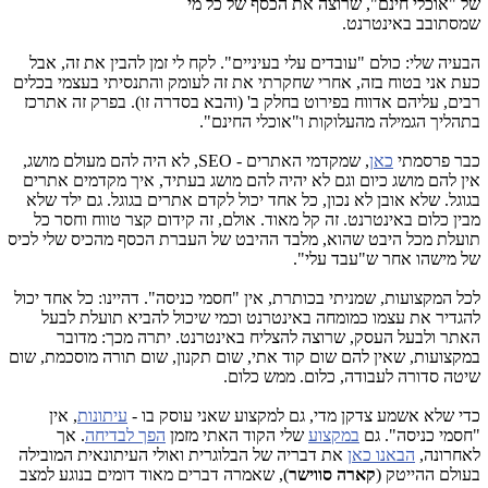
של "אוכלי חינם", שרוצה את הכסף של כל מי
שמסתובב באינטרנט.
הבעיה שלי: כולם "עובדים עלי בעיניים". לקח לי זמן להבין את זה, אבל
כעת אני בטוח בזה, אחרי שחקרתי את זה לעומק והתנסיתי בעצמי בכלים
רבים, עליהם אדווח בפירוט בחלק ב' (והבא בסדרה זו). בפרק זה אתרכז
בתהליך הגמילה מהעלוקות ו"אוכלי החינם".
כבר פרסמתי
כאן
, שמקדמי האתרים - SEO, לא היה להם מעולם מושג,
אין להם מושג כיום וגם לא יהיה להם מושג בעתיד, איך מקדמים אתרים
בגוגל. שלא אובן לא נכון, כל אחד יכול לקדם אתרים בגוגל. גם ילד שלא
מבין כלום באינטרנט. זה קל מאוד. אולם, זה קידום קצר טווח וחסר כל
תועלת מכל היבט שהוא, מלבד ההיבט של העברת הכסף מהכיס שלי לכיס
של מישהו אחר ש"עבד עלי".
לכל המקצועות, שמניתי בכותרת, אין "חסמי כניסה". דהיינו: כל אחד יכול
להגדיר את עצמו כמומחה באינטרנט וכמי שיכול להביא תועלת לבעל
האתר ולבעל העסק, שרוצה להצליח באינטרנט. יתרה מכך: מדובר
במקצועות, שאין להם שום קוד אתי, שום תקנון, שום תורה מוסכמת, שום
שיטה סדורה לעבודה, כלום. ממש כלום.
כדי שלא אשמע צדקן מדי, גם למקצוע שאני עוסק בו -
עיתונות
, אין
"חסמי כניסה". גם
במקצוע
שלי הקוד האתי מזמן
הפך לבדיחה
. אך
לאחרונה,
הבאנו כאן
את דבריה של הבלוגרית ואולי העיתונאית המובילה
בעולם ההייטק (
קארה סווישר
), שאמרה דברים מאוד דומים בנוגע למצב