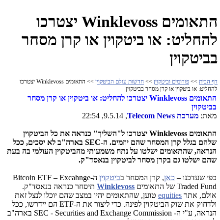
התאומים Winklevoss יצטרכו
להחליט: או ביטקוין או קרן מסחר
בביטקוין
דף הבית
>>
פורומים וביטקוין
>>
חדשות עולם הביטקוין
>> התאומים Winklevoss יצטרכו
להחליט: או ביטקוין או קרן מסחר בביטקוין
התאומים
Winklevoss
יצטרכו להחליט: או ביטקוין או קרן מסחר
בביטקוין
מאת:
מערכת
Telecom News
, 9.5.14, 22:54
התאומים
Winklevoss
יצטרכו ל"השליך" כנראה את כל הביטקוין
שלהם בגלל קרן המסחר שהם יוזמים. ה-
SEC
בארה"ב לא יסכים, ככל
הנראה, שהתאומים ישלטו על נתח משמעותי מהביטקוין העולמי בה בעת
שהם ישלטו גם בקרן מסחר לביטקוין בנאסד"ק.
כפי שעדכנו –
כאן
, קרן המסחר ב
ביטקוין
ה-
Bitcoin ETF – Excahnge
Traded Fund
של התאומים
Winklevoss
תיסחר כנראה בנאסד"ק.
אולם, אתר
equities
טוען, שהתאומים יהיו במצב שהם יוכלו לנצל זאת
ולדחוק את שוק הביטקוין לפינה. כדי ליצור את ה-
ETF
הם יידרשו, ככל
הנראה, ע"י ה-
SEC - Securities and Exchange Commission
בארה"ב