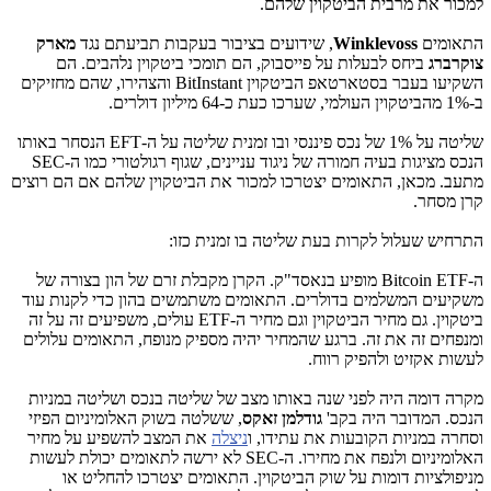
למכור את מרבית הביטקוין שלהם.
התאומים
Winklevoss
, שידועים בציבור בעקבות תביעתם נגד
מארק
צוקרברג
ביחס לבעלות על פייסבוק, הם תומכי ביטקוין נלהבים. הם
השקיעו בעבר בסטארטאפ הביטקוין
BitInstant
והצהירו, שהם מחזיקים
ב-1% מהביטקוין העולמי, שערכו כעת כ-64 מיליון דולרים.
שליטה על 1% של נכס פיננסי ובו זמנית שליטה על ה-
EFT
הנסחר באותו
הנכס מציגות בעיה חמורה של ניגוד עניינים, שגוף רגולטורי כמו ה-
SEC
מתעב. מכאן, התאומים יצטרכו למכור את הביטקוין שלהם אם הם רוצים
קרן מסחר.
התרחיש שעלול לקרות בעת שליטה בו זמנית כזו:
ה-
Bitcoin ETF
מופיע בנאסד"ק. הקרן מקבלת זרם של הון בצורה של
משקיעים המשלמים בדולרים. התאומים משתמשים בהון כדי לקנות עוד
ביטקוין. גם מחיר הביטקוין וגם מחיר ה-
ETF
עולים, משפיעים זה על זה
ומנפחים זה את זה. ברגע שהמחיר יהיה מספיק מנופח, התאומים עלולים
לעשות אקזיט ולהפיק רווח.
מקרה דומה היה לפני שנה באותו מצב של שליטה בנכס ושליטה במניות
הנכס. המדובר היה בקב'
גודלמן זאקס
, ששלטה בשוק האלומיניום הפיזי
וסחרה במניות הקובעות את עתידו, ו
ניצלה
את המצב להשפיע על מחיר
האלומיניום ולנפח את מחירו. ה-
SEC
לא ירשה לתאומים יכולת לעשות
מניפולציות דומות על שוק הביטקוין. התאומים יצטרכו להחליט או