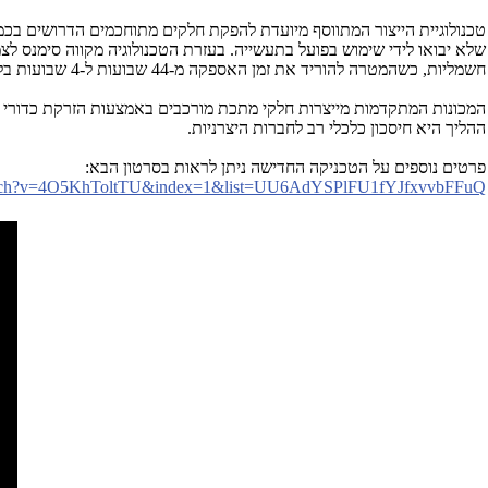
טכנולוגיית הייצור המתווסף מיועדת להפקת חלקים מתוחכמים הדרושים בכמ
חשמליות, כשהמטרה להוריד את זמן האספקה מ-44 שבועות ל-4 שבועות בלבד.
המכונות המתקדמות מייצרות חלקי מתכת מורכבים באמצעות הזרקת כדורי ב
ההליך היא חיסכון כלכלי רב לחברות היצרניות.
פרטים נוספים על הטכניקה החדישה ניתן לראות בסרטון הבא:
watch?v=4O5KhToltTU&index=1&list=UU6AdYSPlFU1fYJfxvvbFFuQ