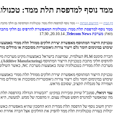
ממד נוסף למדפסת תלת ממד: טכנולוג
דף הבית
>>
חידושים הכרזות
>> ממד נוסף למדפסת תלת ממד: טכנולוגיה המדפיסה גם חלקי מתכת 
ממד נוסף למדפסת תלת ממד: טכנולוגיה המאפשרת להדפיס גם חלקי מתכת
מאת:
מערכת
Telecom News
, 20.10.14, 17:30
טכניקת הייצור המתווסף מאפשרת יצירת חלקים ממודל תלת ממדי באמצעות 
שימוש במינימום חומר גלם וייצור צורות גיאומטריות מסובכות או מודלים מור
חברת סימנס
PLM
העולמית, שמיוצגת בישראל באמצעות מקיט מערכות מ
להדפיס חלקי מתכת בטכניקת הייצור המתווסף
(Additive Manufacturing)
.
מערכת תלת ממדית בטכנולוגיה שונה באמצעות מערכת
NC
, כאשר השילוב 
טכניקת הייצור המתווסף מאפשרת יצירת חלקים ממודל תלת ממדי באמצעות ה
שימוש במינימום חומר גלם וייצור צורות גיאומטריות מסובכות או מודלים מו
ושמירה על מגבלות תקציב, שסוכם מראש.
עמי דניאלי,
סמנכ"ל שיווק ומכירות במקיט: "הבשורה הגדולה בהדפסה תלת מ
מה שמאפשר למהנדס חופש פעולה עצום. זו מהפכה של ממש. למעשה, היא 
יתרון חשוב נוסף של הדפסה תלת ממדית הוא החסכון שהיא מאפשרת כאשר 
יכולות בעזרת טכנולוגיות תלת ממד להפיק את החלקים אצל חברה אחרת ואינ