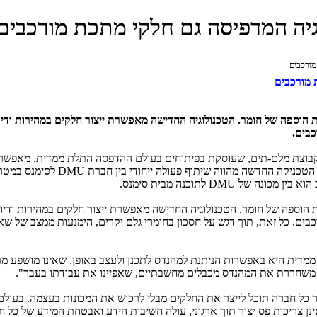
יה המדפיסה גם חלקי מתכת מורכבים
מורכבים
 מורכבים
הוספה של חומר. הטכנולוגיה החדישה מאפשרת ייצור חלקים במהירות ודיוק
כבים.
קבוצת מלם-תים, שעוסקת בפיתוחים בעולם ההדפסה התלת ממדית, מאפשר
 הטכניקה החדשה מהווה שיתוף פעולה ייחודי בין חברת
DMU
לסימנס במטר
הוא בין מכונה של
DMU
לתוכנה מבית סימנס.
וספה של חומר. הטכנולוגיה החדישה מאפשרת ייצור חלקים במהירות ודיוק
רכבים. כל זאת, תוך דגש על חסכון בחומרי גלם יקרים, הימנעות ממצב של ש
מדית היא באפשרות הניתנת למהנדס לתכנן ולעצב באופן, שאינו מושפע מתה
משחררת את המהנדס מכבלים מחשבתיים, שאפיינו את עבודתו בעבר".
כל חברה תוכל לייצר את החלקים מבלי לרכוש את המכונות בעצמה. בעולם,
ן צריכות פס יצור תוך ארגוני, עולה חשיבות הידע ואבטחת המידע של כל 