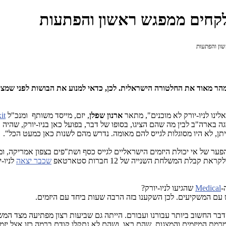
לקחים ממפגש ראשון והפתעות
ון והפתעות
 מאוד את החלטורה הישראלית. לכן, כדאי למנוע את הבושות לפני שמציג
לינו לניו-יורק לא מוכנים", מתאר
ארנון שפלן
, יזם, מייסד משותף ומנכ"ל
it
בארה"ב לבין מה שהם הציגו, בסופו של דבר, בפועל כאן בניו-יורק, שהיה
איתן, לא היו מסוגלות לגייס להם מאומה. נדרש מהם לשנות כאן כמעט הכל".
הפער של אי יכולת היזמים הישראליים לגייס כסף ושת"פים בצפון אמריקה, 
שכבר יצאה
לניו-
-
Medical
שהגיעו לניו-יורק?
 עם המשקיעים. לכן השקענו בזה הרבה שעות ביחד עם היזמים.
 החשוב ביותר עבורנו ועבורם. הייתה גם שביעות רצון מפתיעה מצד המשקי
רמת המיזמים והמצגות, שהם ראו, ושהם לא נתקלו קודם ברמה כזו אצל יזמי