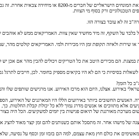
אחד הדברים, שתוקנו די בקלות, זה נושא הצגת הצוות. בארה"ב לא 
 הטכנולוגיים ורק בסוף מי הצוות.
ה"ב זה לא עובד בצורה הזו.
ל בלבד על השקף, זה מיד מחשיד שאין צוות. האמריקאים ממש לא אוהבים 
צר או שירות ולאיזה תקופת זמן היו מכירות ולמי. האמריקאים קולטים מהר,
ת במצגת. הם מכירים היטב את כל הטריקים ויכולים להבין מהר אם אכן יש 
 לשאלות בסיסיות כי הם לא היו בקיאים מספיק בחומר. לכן, חייבים לתרגל
"ב כל הזמן?
לי באירוע. אצלנו, היזם הוא מרכז האירוע. אנו מרגישים שותפים שלו והצ
רה. האנשים החשובים ביותר באירועים הללו היו המארגנים של האירוע, הספ
ים אלא מתווכים או אנשים מדרג נמוך ללא כל יכולת קבלת החלטות. כך, הי
ום מערכת מאורגנת של תיאום פגישות בין יזמים למשקיעים. הכל היה בצורת 
ל מישהו אחר. זה מתסכל אותם כשנותנים להם זמן קצר מאוד להציג את ע
מאשימים את כולם חוץ מאת עצמם, למה הם בזבזו זמן וכסף על נסיעה, שלא