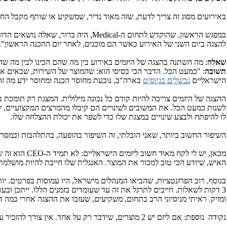
באירועים מסוג זה צריך לדעת, שזה מאוד נדיר, שמשקיע או שותף מקבל ה
במפגש הראשון, שהוקדש לתחום ה-
Medical
, היה ברור, שאלה נושאים הד
להצגה ביום השני של האירוע כאשר הם מוכנים, לאחר יום ההכנה הראשון".
שאלה
: מה השתנה בהצגה של היזמים באירוע בין מה שהם הכינו לבין מה שה
תשובה
הישראליים
נכשלים בגיוסים
בארה"ב, נובעת מחוסר הכנה ומחוסר ידע מה זה
ההצגה של היזמים צריכה להיות קודם כל נכונה מילולית. המצגת רק תומכת 
לשנות כמעט הכל. את המשובים לשינויים הם קיבלו מהמרצים המקצועיים, ש
לו להיפתח ולבצע שינויים במצגת שלו כדי לשפר את יכולת ההצלחה שלו.
השיפור החשוב ביותר, שאני הובלתי, זה השיפור בהופעה, בהתלהבות ובמסר.
מכאן, יש לי לקח מאוד חשוב ליזמים הישראליים: לא תמיד ה-
CEO
הוא זה ש
האיש, שיודע הכי טוב למכור את המוצר. האנגלית שלו חייבת להיות מושלמ
ומזיק. ראיתי מניסיוני הרב בתחום, משקיעים, שעזבו את ההצגה אחרי כמ
נקודה נוספת: אם ליזם יש 2 מוצרים, שידבר רק על אחד. אין צורך להזכיר עוד מוצרים, כי זה מראה שהוא לא ממוקד. יזם חייב להיות ממוקד ולהיראות תכליתי עם כיוון מוגדר ולא להתבזר לצדדים.