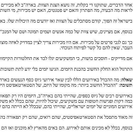
לראות מה הבעיה, מה הפתרון והאם יש פטנטים, האם יש מכירות, מי השותפים
בישראל זה הפוך, קודם מסתכלים על הצוות ואז יודעים מה היכולות שלו. באר
בנוסף, אם מציינים, שיש צוות של כמה אנשים ושמים תמונה ושם של המנכ"
כך גם לגבי פרטים על מכירות. אם היו מכירות צריך לציין במדויק לאיזה מו
העבר, שאין להם כל קשר לפיתוח הנוכחי.
אם מדייקים - חוסכים בושות, כי המשקיעים יגלו לבד את החלטורות הקיימו
התרגול הוא החלק החשוב בהכנת היזמים. הגיעו יזמים בלי ידע לתת תשובות
שאלה
: מה ההבדל באירועים הללו לבין שאר אירועי גיוס כסף הנעשים בארה
תשובה
: "ההבדל החשוב ביותר: מה מקומו של היזם, של הסטארטאפיסט הישרא
באירועים רבים של גיוס כספים, שהייתי בהם בארה"ב, היזמים היו רק תפאו
כמה דקות ופגישות חטופות עם משקיעים, שיכול להיות, שהם בכלל לא משקיע
אירועים המוניים של יזמים ישראליים, שהייתי בהם, שבכלל לא הייתה בהם ש
זה מאוד מתסכל את הסטארטאפיסטים, שהם רואים, שהם רק תפאורה בהצגה ש
בנוסף, בכלל לא מכינים אותם לאירוע. הם באים מהארץ לא מוכנים ואז הם 