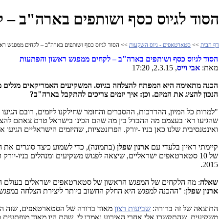
הסוד לגיוס כסף ושותפים בארה"ב – 
דף הבית
>>
סטארטאפים - גיוס השקעות
>> הסוד לגיוס כסף ושותפים בארה"ב – לקחים ממפגש ראש
הסוד לגיוס כסף ושותפים בארה"ב – לקחים ממפגש ראשון והפתעות
מאת:
אבי וייס
, 2.3.15, 17:20
הכנה מתאימה היא המפתח להצלחה בגיוס. המשקיעים האמריקאים מגלים מהר
הנכון להציג את המיזם
. וכן: איך יזמים צריכים להתקבל בארה"ב?
"למרות כל המיון, ההדרכות, ההסברים והחומר שחילקנו ליזמים, רובם הגיעו א
שהגיעו ראו בעצמם מה ההבדל בין מה שהם הכינו בישראל טרם צאתם להצגה 
ואינטנסיבית שלנו כאן בניו -יורק. הפרזנטציות, שהיזמים הישראליים הגיעו 
קיימתי ראיון בלעדי עם
ארנון שפלן
(בתמונה), כדי לשמוע כיצד סוגרים את 
של 10 סטארטאפים ישראליים, שיצאה לפגוש משקיעים ומנהלים בניו-יורק ולקראת קבלת המשלחת השנייה של 12 חברות סטארטאפ
2015.
שאלה
: מה הלקחים של המפגש הראשון של סטארטאפים ישראלים בעולם ה
ארנון שפלן
: "ההכנה למפגש היא החלק החשוב ביותר ליצירת הצלחה במפגש
התוצאה של זה ברורה:
שביעות רצון
מאוד ברורה של הסטארטאפים, שזה הדבר
משקיעים, שהתקשרו אלי אחרי האירוע ואמרו לי, שהם היו מאוד מופתעים מ