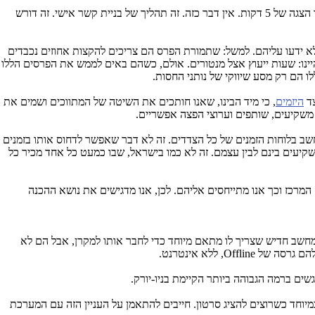
שהאירוע נגמר. גיוס כספים זה לא עניין של פגישה של 5 דקות או הצגה של 5 דקות. אין דבר כזה. זה תהליך של בניית קשר אישי. זה דורש
לא ידעו עליהם. למשל: שתמורת הפרס הם צריכים להקצות אחוזים נכבדים
יינו: שעות ייעוץ אצל מנטורים. אולם, כשהם באים לממש את הפרסים הללו
 הם רק מסע שיווקי של נותני החסות.
צד
היזמים
, כי מיד הבינו, שאנו חותכים את השיטה של המתווכים ושמים את
 משקיעים, שותפים וערוצי הפצה אפשריים.
חשב בלוחות הזמנים של כל הצדדים. זה לא דבר שאפשר לדחוס אותו בזמנים
שקיעים בינם לבין עצמם. זה לא כמו בישראל, שבו כמעט כל אחד מכיר כל
מרכז וכך אנו מתייחסים אליהם. לכן, אנו מדגישים את נושא ההכנה
חשב חדיש שצריך לו מתאם מיוחד כדי לחבר אותו למקרן, אבל הם לא
 ללא אינטרנט.
מיוחד כשרוצים להציג סרטון. חייבים להתאמן על העניין הזה עם המערכת