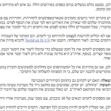
לכן, כמעט כולם נכשלים בגיוס כספים באירועים הללו. גם איש לא מתייחס 
זמן ומקום.
יש מקרים יותר גרועים: מזמינים סטארטאפיסטים לתחרויות, תחרויות עם פר
מהחברה שלהם למי שאירגן את האירוע ו\או למי שנתן את הכסף לפרס. בנוסף
מתברר, שכל המנטורים הללו באים לפגוש את היזמים רק כדי למכור את עצמ
אנו לא יכולים להרשות לעצמנו להתייחס כך ליזמים. הם המוקד של העבודה ש
היזמים במרכז. לאור ההצלחה, הקמנו את
TechExit IS US
להביא פיזית את 
אנו מספקים ליזמים את כל הזמן שבעולם כדי שיוכלו ליצור את הקשר הנכון
מאד קצרים. בנוסף, ארה"ב היא מדינה ענקית ולא ניתן ליצור קשר אישי אם 
אחד.
לכן, אנו גם מתייגים את כל המשתתפים וגם מחלקים למשקיעים חוברת (בקו
ומקדישים להכנה יום שלם, כי זה המפתח להצלחה של היזמים".
שאלה
: האם יש לקחים גם בתחום הסידורים הטכניים?
תשובה
: "בהחלט. יש יזמים, שמגיעים עם מחשב נייד בלי מערכת טעינה מ
הביאו את המתאם לארה"ב. יש כאלו שבונים את ההצגה שלהם על חיבור לאינטרנט, אב
אנו מספקים ליזמים תנאים של 10 כוכבים, עם מסכי ענק, מערכות אודיו ווידיאו המתקדמות ביותר, ממש מערכת להצגה מקצוענית, עם חדרי ישיבות ומפגשים ברמה הגבוהה ביותר הקיימת בניו-יורק.
לכן, אני ממליץ ליזמים להיות מוכנים לכל הפתעה. היזמים חייבים להחזיק 