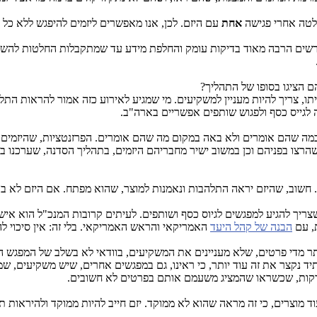
חלטה אחרי פגישה
אחת
עם היזם. לכן, אנו מאפשרים ליזמים להיפגש ללא כל 
ורשים הרבה מאוד בדיקות עומק והחלפת מידע עד שמתקבלות החלטות להשקע
ם הציגו בסופו של התהליך?
 לגייס כסף ולפגוש שותפים אפשריים בארה"ב.
במה שהם אומרים ולא באה במקום מה שהם אומרים. הפרזנטציות, שהיזמים הי
הרצו בפניהם וכן במשוב ישיר מחבריהם היזמים, בתהליך הסדנה, שערכנו ב
 חשוב, שהיזם יראה התלהבות ונאמנות למוצר, שהוא מפתח. אם היזם לא בטו
צריך להגיע למפגשים לגיוס כסף ושותפים. לעיתים קרובות המנכ"ל הוא איש 
ת, עם
הבנה של קהל היעד
האמריקאי והראש האמריקאי. בלי זה: אין סיכוי לה
ה דקות, שכשראו שהמציג משעמם אותם בפרטים לא חשובים.