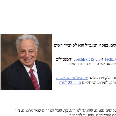
ים. בנוסף, המנכ"ל הוא לא תמיד האיש
TechEx
ו-
TechExit IS US
. "המנכ"לים
 תוצאה של עבודת הכנה עמוקה
ומה הלקחים שלמד
מהמשלחת הראשונה
יורק, לאירוע המתקיים
ב-23-24 למרץ
עים עצמם, שהגיעו לאירוע. כך, שכל הצדדים יצאו מרוצים. היו
ם ישראליים, שהגיעו לארה"ב.