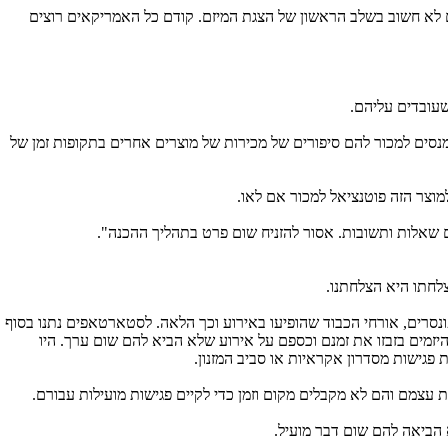
מכירים את המונחים הישראליים של חברים מ-8200 או מיחידה צבאית אחרת. זה גם לא חשוב בשלב הראשון של הצגת המיזם. קודם כל האמריקאים רוצים
שעובדים עליהם.
 שמנסים למכור להם סיפורים של מכירות של מוצרים אחרים בתקופות זמן של
למוצר הזה פוטנציאל למכור אם לאו.
 גם שאלות ותשובות. אסור להזניח שום פרט בתהליך ההכנה".
לחתו היא הצלחתנו.
ונסרים, אורחי הכבוד שהופיעו באירוע וכך הלאה. לסטארטאפים נתנו בסוף
זמים בזבזו את זמנם וכספם על אירוע שלא הביא להם שום ערך. היו
פגישות מסדרון אקראיות או סביב המזנון.
צמם והם לא מקבלים מקום וזמן כדי לקיים פגישות מועילות עבורם.
 הביאה להם שום דבר מועיל.