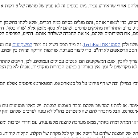
אליהם
אחרי
סים, כדי למשוך אותם, והם מגלים בסיום כמה דברים, שלא לקחו בחשבון ו
, ברוב התחרויות מחלקים פרסים, שהם לא כסף מזומן אלא 'שווה כסף'. דה
ם, את השירותים שלהם, או את החברה ששלחה אותם. דהיינו, הפרסים הללו
לנו ולכן
הקמנו את
TechExit
. זה מיד תפס בשוק גם מצד
המשקיעים
וגם מ
הסטארטאפים לארה"ב, כדי ליצור מערכת שותפות הדוקה ופיזית בין יזמים,
. צריך להבין, שגם המשקיעים הם אנשים עסוקים ועמוסים. לכן, חייבים להת
לא מקדישים לו זמן. אין בארה"ב כמעט הכרויות מוקדמות, אפילו לא בין המ
בץ במייל) ובה יש דף פירוט על כל סטארטאפ. הסטארטאפיסטים אצלנו הם ה
תאימה. אז לפתע המחשב שלהם נכבה באמצע המצגת. יש כאלו שמגיעים עם מ
ל מתברר להם שהאינטרנט בחו"ל לא עונה לצרכים שלהם ואין להם גרסה של Offline,
העתק של המצגת שלהם על דיסק-און-קי לכל מקרה של תקלה. תקלות קורות. ב