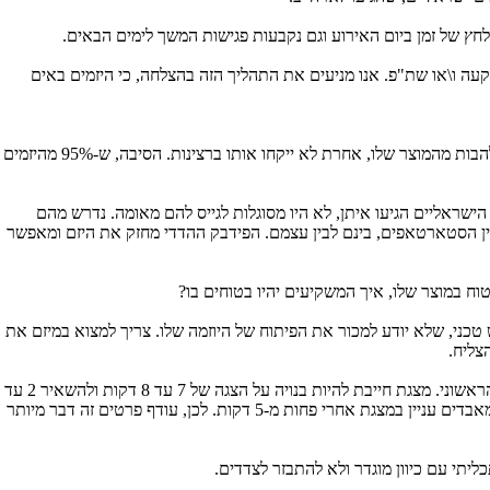
לחץ של זמן ביום האירוע וגם נקבעות פגישות המשך לימים הבאים.
ה ו\או שת"פ. אנו מניעים את התהליך הזה בהצלחה, כי היזמים באים
: "כמעט הכל. הדבר הכי בסיסי הוא: שהמוצר של השירות, שבאים איתו, צריך להיות מעניין למשקיעים. מי שמגיע לאירוע כזה אמור להראות התלהבות מהמוצר שלו, אחרת לא ייקחו אותו ברצינות. הסיבה, ש-95% מהיזמים
שראליים הגיעו איתן, לא היו מסוגלות לגייס להם מאומה. נדרש מהם
ין הסטארטאפים, בינם לבין עצמם. הפידבק ההדדי מחזק את היזם ומאפשר
ח במוצר שלו, איך המשקיעים יהיו בטוחים בו?
טכני, שלא יודע למכור את הפיתוח של היוזמה שלו. צריך למצוא במיזם את
צליח.
בנוסף, רוב הפרזנטציות, שהביאו המנהלים מישראל, היו עמוסות בפרטים. יותר מדי פרטים, שלא מעניינים את המשקיעים, בוודאי לא בשלב של המפגש הראשוני. מצגת חייבת להיות בנויה על הצגה של 7 עד 8 דקות ולהשאיר 2 עד
3 דקות לשאלות. חייבים לתרגל את זה עד שעומדים בזמנים הללו. ייתכן ובעתיד נקצר את זה עוד יותר, כי ראינו, גם במפגשים אחרים, שיש משקיעים, שמאבדים עניין במצגת אחרי פחות מ-5 דקות. לכן, עודף פרטים זה דבר מיותר