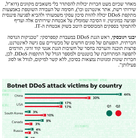
מאחר שכיום מעט חברות יכולות להסתדר בלי משאבים מקוונים (דוא"ל,
שירותי רשת, אתר אינטרנט וכו'), חסימה של העבודה השוטפת באמצעות
מתקפת
DDoS
יכולה להוות סיכון עסקי משמעותי ולהביא לפגיעה פיננסית
ופגיעה במוניטין. זו הסיבה שמומלץ על אבטחת שירותים אלה ועדיף
להתמקד בספקים המבוססים היטב בשוק אבטחת ה-
IT
.
יבגני ויגובסקי
, ראש הגנת
DDoS
במעבדת קספרסקי: "טכניקות הנדסה
חברתית, הופעתם של סוגים חדשים של מכשירים עם גישה לאינטרנט,
פרצות תוכנה והערכה בחסר של חשיבות הגנת אנטי קוד זדוני, תורמים
לתפוצה המתרחבת של בוטנטים ולמספר הגדל של התקפות
DDoS
. לכן,
חברות שונות ומגוונות נמצאות בסיכון, ללא קשר למיקום, לגודל או לסוג
פעילותן".