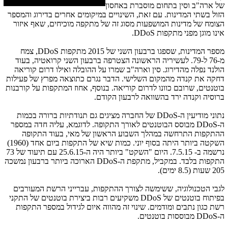
של ארה"ב וסין בתחום מוסברת באחסון
הזול בשתי המדינות. עם זאת, השינויים במיקומים אחרים בדירוג והמספר
הצומח של מדינות המושפעות מסוג זה של מתקפה מוכיחים, שאף איזור
אינו מוגן מפני מתקפות
DDoS
.
מספר המדינות, שספגו ברבעון השני של 2015 מתקפות
,DDoS
צמח
מ-76 ל-79. לעשיריה הראשונה הצטרפה ברבעון השני קרואטיה, בעוד
הולנד נפלה מהדירוג. סין וארה"ב שמרו על ההובלה ואילו דרום קוריאה
דחקה את קנדה מהמקום השלישי. הדבר נגרם כתוצאה מפרץ של פעילות
בוטנטים, שרובם כוונו לדרום קוריאה. בנוסף, אחוז המתקפות על קורבנות
ברוסיה וקנדה ירד בהשוואה לרבעון הקודם.
נתוני מודיעין ה-
DDoS
של החברה מציגים גם תנודתיות ברורה בכמות
ה-
DDoS
מבוסס הבוטנטים לאורך התקופה. לדוגמא, עליה חדה במספר
ההתקפות התרחשה במהלך השבוע הראשון של מאי, בעוד התקופה
השקטה ביותר היתה בסוף יוני. כמות שיא של התקפות ביום אחד (
1960
)
נרשמה ב- 7.5.15. היום "השקט" ביותר היה ה-25.6.15 עם תיעוד של 73
התקפות בלבד. במקביל, מתקפת ה-
DDoS
הארוכה ביותר ברבעון נמשכה
205 שעות (
8.5
ימים).
לגבי הטכנולוגיה, ששימשה לצורך ההתקפות, עברייני הרשת המעורבים
בפיתוח בוטנטים של
DDoS
משקיעים רבות ביצירת בוטנטים של התקני
רשת כגון נתבים ומודמים. שינוי זה מהווה איום לגידול במספר התקפות
ה-
DDoS
מבוססות בוטנטים.