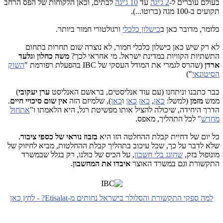
בעולם עוברים ל-
2 ג'יגה
עד
10 ג'יגה
לבתים, וכאן הלקוחות של הפס הרחב
תקועים ב-100 מגה (ברוטו...).
כלומר, מדובר כאן ב
כישלון כלכלי
ורגולטורי חמור ביותר.
לא רק שיש כאן כישלון כלכלי חמור, לא נוצרה שום תחרות בתחום
התשתיות הקוויות במדינת ישראל. מי אחראי לכך?
משה כחלון
ו
גלעד
ארדן
(שהרס לגמרי את המודל העסקי של IBC בהפעלת רפורמת "
השוק
הסיטונאי
")
כבר כתבנו וניתחנו (עם עוד אנליסטים, בראשם האנליסט
ערן יעקובי
)
ממש
מזמן
(למשל:
כאן
,
כאן
כאן
ו
כאן
), שלמיזם הזה
אין שום סיכויי חיים
.
הדרך היחידה, שיכולה להציל אותו מפשיטת רגל, היא הלאמתו ו"
אתחול
מחדש
" לכל התהליך, מאפס.
כל יום של דחיית קבלת ההחלטה הזו היא
בזבוז נוראי של כספי ציבור
.
שלא לדבר על כך, שכל עיכוב בתהליך קבלת ההחלטות, מביא לחיזוק של
מונופול בזק,
שחוגג בלי חשבון
, על הכיס של כולנו, רק בגלל שבמשרד
התקשורת וגם במשרד האוצר
איבדו את המחשבון
.
למה ספקי התקשורת והסלולר בישראל נחותים מ-Etisalat? - לחץ כאן