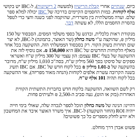
כיום,
שנתיים
אחרי
קבלת הרישיון
(למעשה
2 רישיונות
), ל-
IBC
יש בקושי
אלף לקוחות
. כמות החסמים הקיימים בדרכה של
IBC
יכולה למלא ספר
שלם. ועדה ממשלתית בין משרדית, שהוקמה לפני כשנה וחצי כדי לטפל
בהסרת החסמים הללו, לא עשתה
דבר
.
מנקודת ראות כלכלית, ובדגש על כספי משלמי המסים, הסבסוד של 150
מיליון ₪, שהוקצה ע"י
משה כחלון
(שר האוצר, בתמונה) ל-
IBC
, לא יצר
שום תחרות בשוק הקווי. רק בסבסוד הממשלתי הזה, ההשקעה בכל אחד
מאלף הלקוחות החדשים של
IBC
היא
150,000
₪.
אם נוסיף לזה את
ההשקעה של בעלי
IBC
עצמם: הון עצמי של 300 מיליון ש"ח ואשראי
ספקים של סיסקו בסך 560 מיליון ש"ח, בסה"כ 1,010 מיליון ש"ח, מדובר
בהשקעה של
כ-1.01 מיליון ₪
בכל לקוח חדש של
IBC
. אם IBC תשיג
בשנה הקרובה עשרת אלפים לקוחות (הנחה מאוד מפריזה), אזי ההשקעה
בכל לקוח תהיה
101 אלף ש"ח
.
רק לשם השוואה, ההשקעה בלקוח חדש בחברות התשתית הקווית
האחרות (בזק או הוט), נעה סביב ה-2,500 ₪ ולעיתים פחות.
דהיינו: הנינה של
משה כחלון
תוכל לספר לנכדה שלה, שאולי בימי חייה
ייהיה ROI (החזר השקעה) ל-IBC. איך משרד האוצר איבד את המחשבון
ולא יודע לחלק מספרים כל כך פשוטים?
פשוט אבדן דרך מוחלט.