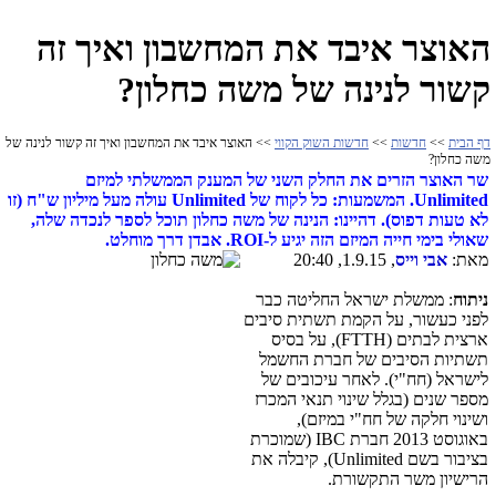
האוצר איבד את המחשבון ואיך זה
קשור לנינה של משה כחלון?
דף הבית
>>
חדשות
>>
חדשות השוק הקווי
>> האוצר איבד את המחשבון ואיך זה קשור לנינה של
משה כחלון?
שר האוצר הזרים את החלק השני של המענק הממשלתי למיזם
Unlimited. המשמעות: כל לקוח של Unlimited עולה מעל מיליון ש"ח (זו
לא טעות דפוס). דהיינו: הנינה של משה כחלון תוכל לספר לנכדה שלה,
שאולי בימי חייה המיזם הזה יגיע ל-ROI. אבדן דרך מוחלט.
מאת:
אבי וייס
, 1.9.15, 20:40
ניתוח
: ממשלת ישראל החליטה כבר
לפני כעשור, על הקמת תשתית סיבים
ארצית לבתים (FTTH), על בסיס
תשתיות הסיבים של חברת החשמל
לישראל (חח"י). לאחר עיכובים של
מספר שנים (בגלל שינוי תנאי המכרז
ושינוי חלקה של חח"י במיזם),
באוגוסט 2013 חברת
IBC
(שמוכרת
בציבור בשם
Unlimited
), קיבלה את
הרישיון משר התקשורת.