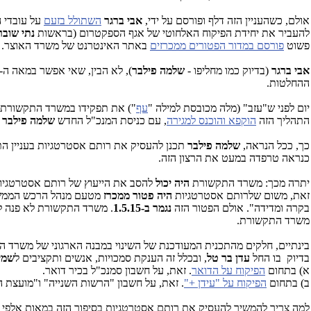
אולם, כשהעניין הזה דלף ופורסם על ידי,
אבי ברגר
השתולל בזעם
על עובדי ה
להעביר את יחידת הפיקוח האלחוטי של אגף הספקטרום (בראשות
נתי שובר
פשוט
פורסם במדור הפטורים ממכרזים
באתר האינטרנט של משרד האוצר. ל
אבי ברגר
(בדיוק כמו מחליפו -
שלמה פילבר
), לא הבין, שאי אפשר במאה ה-21 לשמור דברים כאלה
ההחלטות.
יום לפני ש"עזב" (מלה מכובסת למילה "
עף
") את תפקידו במשרד התקשורת,
התהליך הזה
הוקפא והוכנס למגירה
, עם כניסת המנכ"ל החדש
שלמה פילבר
ל
כך, ככל הנראה,
שלמה פילבר
כנראה טרפדה במעט את הרצון הזה.
יתרה מכך: משרד התקשורת
היה יכול
להסב את הייעוץ של רותם אסטרטגיות
זאת, משום שלרותם אסטרטגיות
היה פטור
ממכרז
מטעם מנהל הרכש הממשלתי
בקרה ומדידה". אולם הפטור הזה
נגמר ב-1.5.15
משרד התקשורת.
בינתיים, חלקים מהתכנית המעודכנת של השינוי במבנה הארגוני של משרד 
בדיוק בו החל
עדן בר טל
, ובכלל זה הענקת סמכויות, אנשים ותקציבים ל
שמיל
א) בתחום
הפיקוח על הדואר
. זאת, על חשבון סמנכ"ל בכיר דואר.
ב) בתחום
הפיקוח על "עידן +"
. זאת, על חשבון "הרשות השנייה" ו"מועצת הכ
למה צריך להמשיך להעסיק את רותם אסטרטגיות בסיפור הזה במאות אלפי 