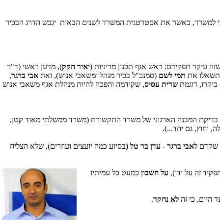
בי למשרד, כאשר את אסטרטגית המשרד לשנים הבאות יגבש הדרג הבכיר
 עיקר תפקידם: ראש אגף תכנון מדיניות (
יאיר חקק
), מדען ראשי (ד"ר
שאלו את
תמי לשם
(סמנכ"ל בכיר מנהל ומשאבי אנוש), ואת
אבי ברגר
,
ביקרו, דוגמת
שרית עסיס
, שקודמה והפכה להיות מנהלת אגף משאבי אנוש
ר בדיקת המבנה הארגוני של משרד התקשורת (משרד ממשלתי מאוד קטן,
וחוץ, גם יחד...).
 שקדם ל
אבי ברגר
-
עדן בר טל (
בסיוע כמה יועצים ועוזרים), שלא הצליח
קיד זה על ידו),
על חשבון
כמעט כל עמיתיו
 היום, כי זה
לא נחקר
.