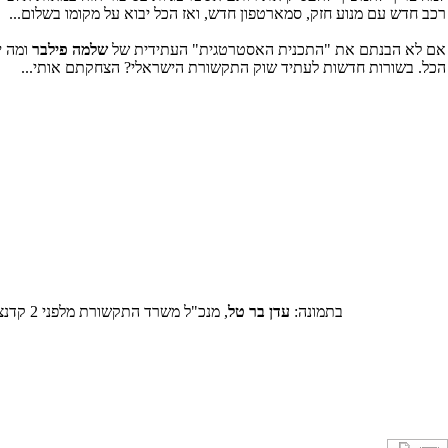
רכב חדש עם מנוע חזק, סמארטפון חדש, ואז הכל יבוא על מקומו בשלום...
אם לא הבנתם את "התכנית האסטרטגית" העתידית של
שלמה פילבר
ומה י
הכל. בשורות חדשות לעתיד שוק התקשורת הישראלי? הצחקתם אותי...
בתמונה:
עדן בר טל
, מנכ"ל משרד התקשורת מלפני 2 קדנציות, מי שהחל את התהליך של "תכניות אסטרטגיות למשרד התקשורת" שבמרכזם: העצמת