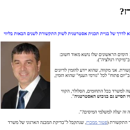
ז?
 לדרך של בניית תכנית אסטרטגית לשוק התקשורת לשנים הבאות בליווי
(בתמונה) כמנכ"ל משרד התקשורת, 100 ימים של כישלון אחד מתמשך, ציינו והדגשנו בסיכום 100 הימים הראשונים שלו נושא מאוד חשוב:
מיקרו רגולציה").
ת. אני מקווה, שהוא יידע להזמין לדיונים
לו גם את נציגי הציבור המוסמכים, ולא רק את בעלי העניין, האינטרסים וההון, כמו שמשרד התקשורת רגיל לעשות. הוא התחיל בתהליך ביום 8.11.15 ב"יום פתוח" לכל "גורמי הענף" שהוא הזמין,
 למשרד בכל התחומים, הסלולר, הקווי
ו תסייע גם
בגיבוש האסטרטגיה
".
 זה יעלה למשלמי המיסים?".
ד התקשורת (
פטור ממכרז
, שנתקבל ל
"בדיקת המבנה הארגוני של משרד