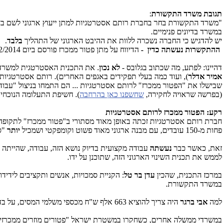
תגובת משרד התקשורת
:
"משרד התקשורת בחר בחברת רותם אסטרטגיות למתן ייעוץ ארגוני לשם ב
במשרד בדיונים פנימיים.
יש להדגיש כי החברה נשכרה ללוות את ההיבט הארגוני של התהליך
בלבד
.
ההתקשרות נעשתה כדין -
הדיווח על מתן פטור ממכרז פורסם ביום 28/12/2014 באתר מנהל הרכש".
דהיינו: לפתע, מה שכתוב בגלובס -
לא נכון
. את התכנית האסטרטגית למשרד
אמיר אדלר
), ועוד כמה בעלי תפקידים באגפים האחרים). רותם אסטרטגיו
שבישלו את "הפטור ממכרז" לרותם אסטרטגיות
... הם התמחו בניצול "עבו
(בפרשה שראויה לחקירה,
שחשפנו כאן בהרחבה
). חשיפת התעלומה הנוכחי
רקע: הפטור ממכרז לרותם אסטרטגיות
חברת רותם אסטרטגיות זכתה באופן מאוד מסתורי ב"פטור ממכרז" לתקופה מ-1.1.15 עד 31.12.15 בהיקף ש
פחות מ-150 עובדים, עם מבנה ארגוני מאוד פשוט וקומפקטי ושמכיל
יותר
"ס
זאת, כאשר כבר
נעשתה
עבודה מקצועית בדיוק נושא הזה, עבודה, שהייתה 
לממש את תכנית השינוי הארגוני הזה, שתוכנן על ידו.
במרכז התכנית, שהכין
עדן בר טל
: הקניית סמכויות, אנשים ותקציבים לידידו
במשרד התקשורת.
למה
אבי ברגר
היה צריך להוציא 663 אלף ש"ח מכספי משלמי המסים, על בדיקה שכבר
במשרדי ממשלה אחרים, כשחקרו במשטרת ישראל "פטורים מוזרים ממכרזים",