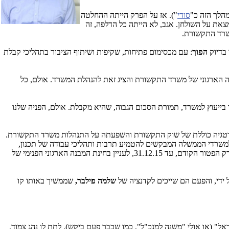
מהלך הזה כ"
סודי
"). אז על הפרק הייתה ההחלטה
צאת על השולחן. אגב, לא הייתה כל הדלפה, זה
שרד התקשורת.
 בדיוק
הפוך
: עם מכסימום פתיחות, שקיפות ושיתוף הציבור בתהליכי קבלת
 הארגוני של משרד התקשורת והציג זאת להנהלת המשרד. אולם, כל
ניין התכנית האסטרטגית החדשה שלו, כי נשאר זמן עד 31.12.15 להעסיק חברה זו בייעוץ למשרד, תמורת הסכום הגבוה, שהיא מקבלת. אולם, הפניה שלנו
טרטגיה כוללת של שוק התקשורת והשפעתה על התנהלות משרד התקשורת.
למשרדי הממשלה המבקשים להטמיע תרבות ותהליכי עבודה של תכנון,
. משרד התקשורת לא פנה לחדש את הפטור בעניין זה למנהל הרכש הממשלתי. לכן, נשאר כעת בתוקף רק הפטור הקודם, עד 31.12.15, לעניין בחינת המבנה הארגוני הפנימי של
ידי, והפעם הם שייכים לקדנציה של
שלמה פילבר,
שממשיך באותו קו
ל" (או אולי "משנה למנכ"ל", כמו שכבר פעם ביקש), לתת לו נהג צמוד,