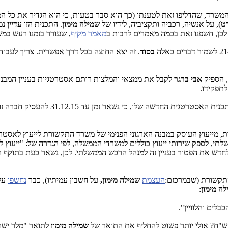
משרד, שהדליפו זאת לטענתו (כך הוא סבר בטעות, כי הוא הגדיר את כל ה
ט
), על אנשיה, רכביה ותקציביה, לידיו של
שמילה מימון
. התכנית הזו
עדיין
נמ
כן, חשפנו זאת בכמה מאמרים לרבות ב
מאמר מקיף
, שעורר בזמנו רעש במ
בסוד
. זה יצא החוצה בכל דרך אפשרית. צריך לעבוד
 הספיק
אבי ברגר
לקבל את ממצאי והמלצות רותם אסטרטגיות בעניין המבנה
תפקידו.
תכנן להעסיק את רותם אסטרטגיות בע
, מייעוץ העוסק במבנה הארגוני הפנימי של משרד התקשורת לייעוץ לאס
, לספק שירותי ייעוץ כוללים למשרדי הממשלה, לפי הגדרה של: "ייעוץ 
התקשורת (שבמרכזם:
העצמת
שמילה מימון,
על חשבון עמיתיו), כבר
נחשפו
על 
ה מימון
:
בלים והלוויין".
ש"ח? אולי יותר פשוט להחליף את התואר של
שמילה מימון
לתואר "מלך ישרא