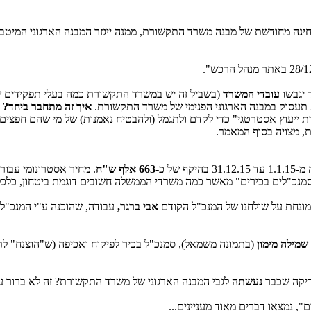
חינה מחודשת של מבנה משרד התקשורת, ממנה ייגזר המבנה הארגוני המיט
 יגבשו
עובדי המשרד
(בשביל זה יש במשרד התקשורת כמה בעלי תפקידים שזה
ת תעסוק במבנה הארגוני הפנימי של משרד התקשורת.
איך זה מתחבר ביחד?
ת
דת ייעוץ אסטרטגי" כדי לקדם ולתגמל (ולהבטיח נאמנות) של מי שהם חפצים 
ת, מצויה בסוף המאמר.
ל כ-
663 אלף ש"ח
. מחיר אסטרונומי עבו
מנכ"לים בכירים" מאשר כמה משרדי הממשלה חשובים דוגמת ביטחון, כלכלה, 
מונחת על שולחנו של המנכ"ל הקודם
אבי ברגר,
עבודה, שהוכנה ע"י המנכ"ל
שמילה מימון
(בתמונה משמאל), סמנכ"ל בכיר לפיקוח ואכיפה (ש"הוצנח" לתפ
נעשתה
לגבי המבנה הארגוני של משרד התקשורת? זה לא ברור עד
 נמצאו דברים מאוד מעניינים...