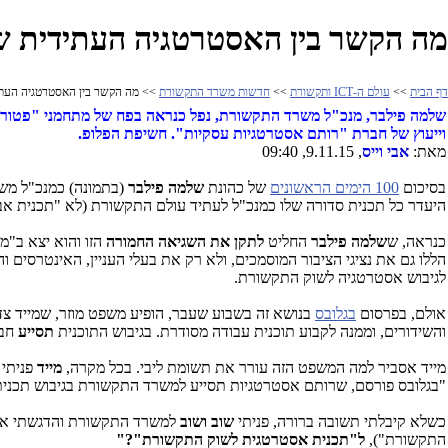
מה הקשר בין האסטרטגיה העתידית ש
דף הבית
>>
עולם ה-ICT ותקשורת
>>
חדשות משרד התקשורת
>> מה הקשר בין האסטרטגיה העתיד
שלמה פילבר, מנכ"ל משרד התקשורת, נפל כנראה בפח של מתחמני "פטורים 
וייעוץ של חברת "רותם אסטרטגיות עסקיות".
חשיפת הפלופ.
מאת:
אבי וייס
, 9.11.15, 09:40
בסיכום
100 הימים הראשונים
של כהונת
שלמה פילבר
היעדר כל תכנית סדורה שלו כמנכ"ל לעתיד עולם התקשורת (לא "תכנית אב" 
כנראה, ש
שלמה פילבר
החליט
לתקן את השגיאה החמורה
הזו והוא יצא ב"מ
לגיבוש אסטרטגיה לשוק התקשורת.
אולם, בפרסום
בגלובס
בנושא זה בשבוע שעבר, הופיע משפט מוזר, שמייד צד
והשידורים, וממנה לקבוע תוכנית עבודה מסודרת. בגיבוש התוכנית
תסייע
חב
מייד אסביר למה המשפט הזה עורר את תשומת ליבי. בכל מקרה,
מייד
פניתי
"בגלובס פורסם, שרותם אסטרטגיות תסייע למשרד התקשורת בגיבוש תכנית 
כשלא קיבלתי תשובה ברורה, פניתי
שוב ושוב
למשרד התקשורת והדגשתי את
התקשורת")
,
ל"תכנית אסטרטגית לשוק התקשורת"?"