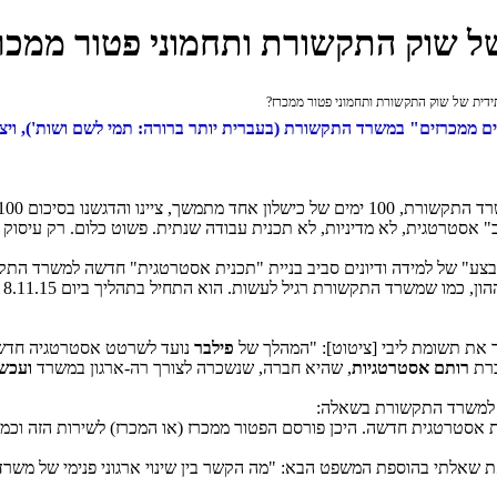
ל שוק התקשורת ותחמוני פטור ממכר
ית של שוק התקשורת ותחמוני פטור ממכרז?
ממכרזים" במשרד התקשורת (בעברית יותר ברורה: תמי לשם ושות'), ויצא
אסטרטגית, לא מדיניות, לא תכנית עבודה שנתית. פשוט כלום. רק עיסוק ב"
בצע" של למידה ודיונים סביב בניית "תכנית אסטרטגית" חדשה למשרד התקשור
הל
 את תשומת ליבי [ציטוט]: "המהלך של
פילבר
נועד לשרטט אסטרטגיה חדשה
רת
רותם אסטרטגיות
, שהיא חברה, שנשכרה לצורך רה-ארגון במשרד
ועכשי
 למשרד התקשורת בשאלה:
אסטרטגית חדשה. היכן פורסם הפטור ממכרז (או המכרז) לשירות הזה וכמה
 שאלתי בהוספת המשפט הבא: "
מה הקשר בין שינוי ארגוני פנימי של משר