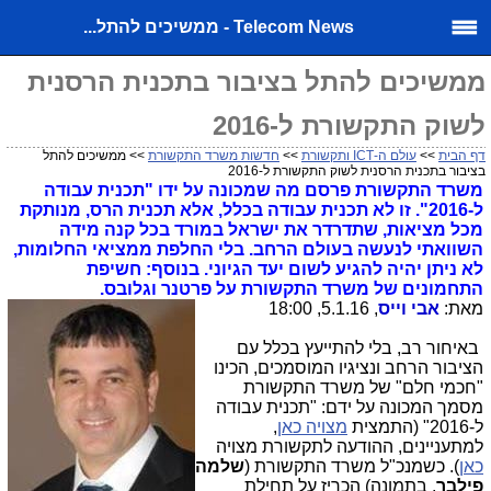
Telecom News - ממשיכים להתל...
ממשיכים להתל בציבור בתכנית הרסנית
לשוק התקשורת ל-2016
דף הבית
>>
עולם ה-ICT ותקשורת
>>
חדשות משרד התקשורת
>> ממשיכים להתל
בציבור בתכנית הרסנית לשוק התקשורת ל-2016
משרד התקשורת פרסם מה שמכונה על ידו "תכנית עבודה
ל-2016". זו לא תכנית עבודה בכלל, אלא תכנית הרס, מנותקת
מכל מציאות, שתדרדר את ישראל במורד בכל קנה מידה
השוואתי לנעשה בעולם הרחב. בלי החלפת ממציאי החלומות,
לא ניתן יהיה להגיע לשום יעד הגיוני. בנוסף: חשיפת
התחמונים של משרד התקשורת על פרטנר וגלובס.
מאת:
אבי וייס
, 5.1.16, 18:00
באיחור רב, בלי להתייעץ בכלל עם
הציבור הרחב ונציגיו המוסמכים, הכינו
"חכמי חלם" של משרד התקשורת
מסמך המכונה על ידם: "תכנית עבודה
ל-2016" (התמצית
מצויה כאן
,
למתעניינים, ההודעה לתקשורת מצויה
כאן
). כשמנכ"ל משרד התקשורת (
שלמה
פילבר
, בתמונה) הכריז על תחילת