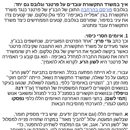
איך במשרד התקשורת עובדים על פרטנר וגלובס גם יחד:
בגלובס
פורסם בהרחבה
התוכן של הבג"ץ של פרטנר כנגד משרד
התקשורת בגין "אפלייה באכיפה" כלפי גולן טלקום. שני קטעים צדו
את עיני בסיפור, שפורסם בגלובס, קטעים הממחישים כיצד משרד
התקשורת עובד ומתנהג:
1. איומים חסרי כיסוי.
וכך כתב
גדי פרץ:
"אחד הפרטים המעניינים, שנחשפים בבג"ץ,
אשר מעידים על משרד התקשורת, הוא התגובה שקיבלה פרטנר
כאשר ביקשה לאכוף את הרישיון של גולן טלקום. לא רק שהמשרד
דוחה את טענות החברה למחדל באכיפה - הוא גם קובע כי האמירה
של פרטנר היא
לשון הרע
. לקרוא ולא להאמין".
עבורי, זו לא הייתה הפתעה בכלל. האיומים בתביעת "לשון הרע"
כמעט על כל שאלה, שמשרד התקשורת נשאל, הייתה "לחם חוקי"
מזה זמן רב. "הצטיינו באיומים" כלפי, במענה לשאלות, שנגעו בעיקר
בנושאים הקשורים ליועצת המשפטית של המשרד (עו"ד
דנה
נויפלד
) ובנושאים הקשורים בסמנכ"ל בכיר למנהל ומשאבי אנוש
(
תמי לשם
). בחצי השנה האחרונה האיומים הללו כלפי
נפסקו
כמעט לגמרי, להערכתי מהסיבות הבאות:
א
. השתיים הללו (וגם אחרים) יודעים, שיש בידי מספיק חומר,
שבלשון המעטה, עלול "להביך מאוד" במקרה שתהיה פנייה למסלול
של "לשון הרע". אגב, אני גם המלצתי לשתיהן להתפטר, כדי
"להקדים תרופה למכה" למה שמחכה להן, במוקדם או במאוחר.