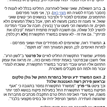
ב
. ברוב השאלות, שאני שואל לאחרונה, החליטו בכלל לא לענות לי
(הסבר מבדח לסוגיה הזו
מצוי כאן
). כך, אני פטור מפרסום
התחמונים, שמנסים למכור לי ולציבור בנושאים הכי קשים שאני
שואל. אי מענה זה כמובן מעשה לא חוקי, אבל בשלל המעשים הלא
חוקיים, זה המעשה הכי פעוט ערך (בעיני). חובה על עובדי המדינה
להשיב לכל שאלה, גם תשובה לקונית סתמית דוגמת "קיבלנו את
פנייתך". גם את זה - לא עושים במשרד התקשורת (
ולא
רק כלפי).
ג
. המשרד ראה, שהאיומים לא מפחידים אותי ושאני מפרסם -
למרות האיומים. לכן, הנשק המגוחך הזה "פג תוקפו".
מפתיע, שמשרד התקשורת החליט לאיים
על פרטנר
ב"לשון הרע".
אולי חשבו שבפרטנר באמת יפחדו מאיום כזה... זה מראה את עומק
התהום אליו הגיעו עובדי הציבור במשרד התקשורת, ששכחו לגמרי
עבור מה ולמה הם מקבלים משכורת.
2. האם המשרד ידע וטיפל בהפרות החוק של גולן טלקום
ובראשן פירוק רשת האנטנות שלה?
וכך ציטט
גדי פרץ
: "ממשרד התקשורת נמסר בתגובה כי "אגף
הפיקוח במשרד התקשורת החל בפעילות פיקוח בנושא לפני יותר
משנה, ואף צעדי האכיפה החלו טרם התקבלו מכתבים מחברות או
שהוגשה העתירה. המשך הטיפול יהיה על בסיס מקצועי בלבד".