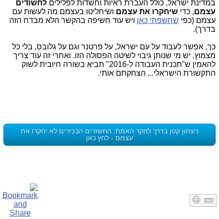
במדינת ישראל, כולל העברת ראיות וחשדות לפלילים
לחשודים
עצמם
, כדי
שיחקרו את עצמם
ושיחליטו בעצמם מה לעשות עם
עצמם (כפי
שחשפתי כאן
ויש עוד חשיפה בהקשר הלא מבדח הזה
בדרך).
כך, אפשר לעבוד על עם ישראל, על פרטנר וגם על גלובס, בלי כל
מצמוץ. יש מי שנותן גיבוי לשיטה הפסולה הזו. ואחרי זה עוד צריך
להאמין ש"תכנית העבודה ל-2016" תביא בשורה חיובית לשוק
התקשורת הישראלי... הצחקתם אותי.
ניצחון קטן בדרך לחקר האמת: החשודים הבכירים לא יחקרו את
עצמם - לחץ כאן