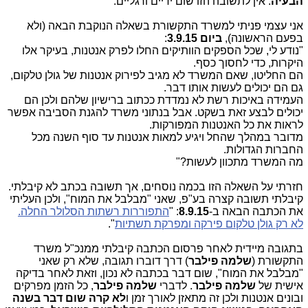
הבעיה
: אין לתשובה הזו שום ידיים ורגליים.
אני עצמי פניתי למשרד התקשורת בשאלה הנוקבת הבאה (ולא
בפעם הראשונה),
ביום 3.9.15
:
"נודע לי, שכל הספקים הוותיקים החלו לפרק אנטנות, בעיקר אלו
היקרות, כדי לחסוך כסף.
הם החליטו, שאם המשרד לא מגיב לפירוק אנטנות של גולן טלקום,
גם הם יכולים לעשות אותו דבר.
העמידה באיכות רשת לא נמדדת ככתוב ברישיון שלהם ולכן הם
יכולים לבצע זאת בשקט. אבל בנתוני משרד להגנת הסביבה אפשר
לראות את כל האנטנות המפורקות.
מדובר במהלך שהחל ויגיע למאות אנטנות עד סוף השנה מכל
החברות הגדולות.
מה המשרד מתכוון לעשות?"
חזרתי על השאלה הזו בכמה נוסחים, אך תשובה בכתב לא קיבלתי.
קיבלתי תשובה קצרה בע"פ, שאני "מבלבל את המוח", ולכן העליתי
את הכתבה הבאה ב-
8.9.15
: "
התפוררות רשתות הסלולר החלה.
לא רק גולן טלקום פירקה ומפרקת תשתיות
".
בתגובה מיידית לאחר פרסום הכתבה קיבלתי ממנכ"ל משרד
התקשורת (
שלמה פילבר
) דרך דוברו תגובה, שלא רק שאני
"מבלבל את המוח", שום דבר בכתבה לא נכון, וזאת לאחר בדיקה
אישית של
שלמה פילבר
. לדברי
שלמה פילבר
, כל הזמן מפרקים
ובונים אנטנות ולכן זה מתאזן לאורך זמן ו
לא קרה שום דבר בשנה