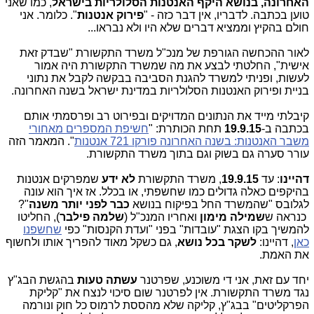
האחרונה, בנושא היקף האנטנות הסלולריות בישראל
, כמו שאני
טוען בכתבה. לדבריו, אין דבר כזה - "
פירוק אנטנות
". כלומר. אני
חולם בהקיץ וממציא דברים שלא היו ולא נבראו...
לאור ההכחשה הגורפת של מנכ"ל משרד התקשורת "שבדק זאת
אישית", החלטתי לבצע את מה שמשרד התקשורת היה אמור
לעשות, ופניתי למשרד להגנת הסביבה בבקשה לקבל את נתוני
בניית ופירוק האנטנות הסלולריות במדינת ישראל בשנה האחרונה.
קיבלתי מייד את הנתונים המדויקים ובפירוט רב ופרסמתי אותם
בכתבה ב-
19.9.15
תחת הכותרת: "
חשיפת המספרים מאחורי
משבר האנטנות: בשנה האחרונה פורקו 721 אנטנות
". המאמר הזה
עורר סערה גם בשוק וגם בתוך משרד התקשורת.
דהיינו
: עד
19.9.15
, משרד התקשורת
לא ידע
שמפרקים אנטנות
בהיקפים כאלה גדולים כמו שחשפתי, או בכלל. אז איך הוא עונה
לגלובס "שהמשרד החל בפיקוח בנושא
כבר לפני יותר משנה
"?
כנראה ש
שמילה
מימון
ואחריו המנכ"ל (
שלמה פילבר
), החליטו
להמשיך בקו הצגת "עובדות" בפני "ועדת הקנסות" כפי
שחשפנו
כאן
, דהיינו:
לשקר בכל נושא
, גם כשקל מאוד להפריך אותו ולחשוף
את האמת.
יחד עם זאת, אני די משוכנע, שפרטנר
עשתה טעות
בהגשת הבג"ץ
נגד משרד התקשורת. אין לפרטנר שום סיכוי לנצח את "קליקת
הפרקליטים" בבג"ץ, קליקה שלא מהססת לרמוס כל חוק ונורמה