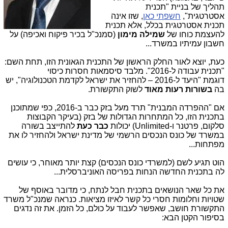
תהליך של בניית "תכנית
אסטרטגית",
חשפתי כאן
, שזו אינה
תכנית אסטרטגית בכלל, אלא תכנית
להעצמת כוחו של
שמילה מימון
(סמנכ"ל בכיר פיקוח ואכיפה) על
חשבון עמיתיו במשרד...
כעת, יוצא לאור החלק הראשון של התכנית הגאונית הזו, תחת השם:
"תכנית עבודה ל-2016". מלבד סיסמאות חסרות כיסוי
דוגמת "היעד ל-2016 – להחזיר את ישראל לקדמת הטכנולוגיה", יש
בה
בשורות רעות מאוד
לשוק התקשורת.
אם "ההפרדה המבנית" תרד מעל בזק כבר ב-2016, כפי שמתוכנן
בתכנית הזו, כל המתחרות הגדולות של בזק (בעיקר הקבוצות
סלקום, פרטנר ו-Unlimited) יכולות
כבר כעת
להתייצב בשורה
במשרד של כונס הנכסים הרשמי של מדינת ישראל ולהחזיר לו את
מפתחות...
הוט תגיע לשם (למשרדי כונס הנכסים) קצת יותר מאוחר, כי עושים
לה בתכנית החדשה הנחות בפריסה האוניברסלית...
את כל שאר הנושאים בתכנית חבל לנתח, כי מדובר באוסף של
שטויות וחלומות חסרי כל קשר לאיזו מציאות. כנראה שמנכ"ל משרד
התקשורת חושב, שאפשר לעבוד על כולם, כל הזמן. את זה נדגים
בסיפור הקטן הבא: